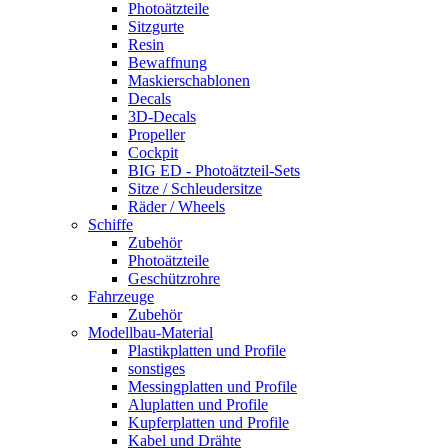
Photoätzteile
Sitzgurte
Resin
Bewaffnung
Maskierschablonen
Decals
3D-Decals
Propeller
Cockpit
BIG ED - Photoätzteil-Sets
Sitze / Schleudersitze
Räder / Wheels
Schiffe
Zubehör
Photoätzteile
Geschützrohre
Fahrzeuge
Zubehör
Modellbau-Material
Plastikplatten und Profile
sonstiges
Messingplatten und Profile
Aluplatten und Profile
Kupferplatten und Profile
Kabel und Drähte