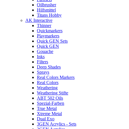
Oilbrusher
Hilfsmittel
Titans Hobby
AK Interactive
Thinner
Quickmarkers
Playmarkers
Quick GEN Sets
Quick GEN
Gouache
Inks
Filters
Deep Shades
Sprays
Real Colors Markers
Real Colors
Weathering
Weathering Stifte
ABT 502 Oils
Spezial-Farben
True Metal
Xtreme Metal
Dual Exo
3GEN Acrylics - Sets