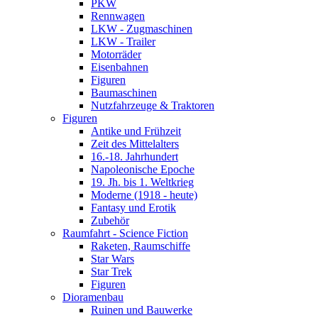
PKW
Rennwagen
LKW - Zugmaschinen
LKW - Trailer
Motorräder
Eisenbahnen
Figuren
Baumaschinen
Nutzfahrzeuge & Traktoren
Figuren
Antike und Frühzeit
Zeit des Mittelalters
16.-18. Jahrhundert
Napoleonische Epoche
19. Jh. bis 1. Weltkrieg
Moderne (1918 - heute)
Fantasy und Erotik
Zubehör
Raumfahrt - Science Fiction
Raketen, Raumschiffe
Star Wars
Star Trek
Figuren
Dioramenbau
Ruinen und Bauwerke