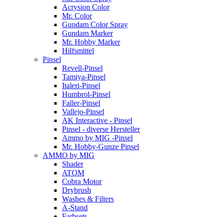
Acrysion Color
Mr. Color
Gundam Color Spray
Gundam Marker
Mr. Hobby Marker
Hilfsmittel
Pinsel
Revell-Pinsel
Tamiya-Pinsel
Italeri-Pinsel
Humbrol-Pinsel
Faller-Pinsel
Vallejo-Pinsel
AK Interactive - Pinsel
Pinsel - diverse Hersteller
Ammo by MIG -Pinsel
Mr. Hobby-Gunze Pinsel
AMMO by MIG
Shader
ATOM
Cobra Motor
Drybrush
Washes & Filters
A-Stand
Farbsets