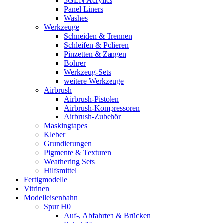
3GEN Acrylics
Panel Liners
Washes
Werkzeuge
Schneiden & Trennen
Schleifen & Polieren
Pinzetten & Zangen
Bohrer
Werkzeug-Sets
weitere Werkzeuge
Airbrush
Airbrush-Pistolen
Airbrush-Kompressoren
Airbrush-Zubehör
Maskingtapes
Kleber
Grundierungen
Pigmente & Texturen
Weathering Sets
Hilfsmittel
Fertigmodelle
Vitrinen
Modelleisenbahn
Spur H0
Auf-, Abfahrten & Brücken