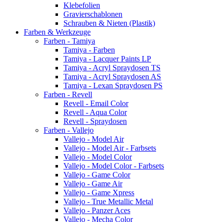
Klebefolien
Gravierschablonen
Schrauben & Nieten (Plastik)
Farben & Werkzeuge
Farben - Tamiya
Tamiya - Farben
Tamiya - Lacquer Paints LP
Tamiya - Acryl Spraydosen TS
Tamiya - Acryl Spraydosen AS
Tamiya - Lexan Spraydosen PS
Farben - Revell
Revell - Email Color
Revell - Aqua Color
Revell - Spraydosen
Farben - Vallejo
Vallejo - Model Air
Vallejo - Model Air - Farbsets
Vallejo - Model Color
Vallejo - Model Color - Farbsets
Vallejo - Game Color
Vallejo - Game Air
Vallejo - Game Xpress
Vallejo - True Metallic Metal
Vallejo - Panzer Aces
Vallejo - Mecha Color