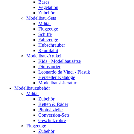
Bases
Vegetation
Zubehör
Modellbau-Sets
Militär
Flugzeuge
Schiffe
Fahrzeuge
Hubschrauber
Raumfahrt
Modellbau-Artikel
Kids - Modellbausätze
Dinosaurier
Leonardo da Vinci - Plastik
Hersteller-Kataloge
Modellbau-Literatur
Modellbauzubehör
Militär
Zubehör
Ketten & Räder
Photoätzteile
Conversion-Sets
Geschützrohre
Flugzeuge
Zubehör