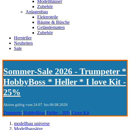
Modellhäuser
Zubehör
Anlagenbau
Elektroteile
Bäume & Büsche
Geländematten
Zubehör
Hersteller
Neuheiten
Sale
Sommer-Sale 2026 - Trumpeter *
HobbyBoss * Heller * I love Kit -
25%
Aktion gültig vom 24.07. bis 06.08.2026
Trumpeter
HobbyBoss
Heller - 30%
I love Kit
modellbau universe
Modellbausätze