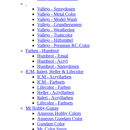
Vallejo - Spraydosen
Vallejo - Metal Color
Vallejo - Model Wash
Vallejo - Grundierungen
Vallejo - Weathering
Vallejo - Traincolor
Vallejo - Hilfsmittel
Vallejo - Premium RC-Color
Farben - Humbrol
Humbrol - Email
Humbrol - Acryl
Humbrol - Spraydosen
ICM, Italeri, Heller & Lifecolor
ICM - Acrylfarben
ICM - Farbsets
Lifecolor - Farben
Heller - Acrylfarben
Italeri - Acrylfarben
Lifecolor - Farbsets
Mr Hobby-Gunze
Aqueous Hobby Colors
Aqueous Gundam Color
Gundam Color
Mr. Color Spray