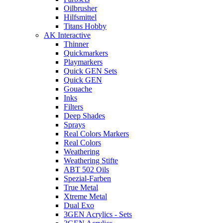
Oilbrusher
Hilfsmittel
Titans Hobby
AK Interactive
Thinner
Quickmarkers
Playmarkers
Quick GEN Sets
Quick GEN
Gouache
Inks
Filters
Deep Shades
Sprays
Real Colors Markers
Real Colors
Weathering
Weathering Stifte
ABT 502 Oils
Spezial-Farben
True Metal
Xtreme Metal
Dual Exo
3GEN Acrylics - Sets