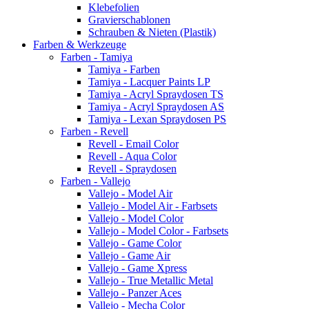
Klebefolien
Gravierschablonen
Schrauben & Nieten (Plastik)
Farben & Werkzeuge
Farben - Tamiya
Tamiya - Farben
Tamiya - Lacquer Paints LP
Tamiya - Acryl Spraydosen TS
Tamiya - Acryl Spraydosen AS
Tamiya - Lexan Spraydosen PS
Farben - Revell
Revell - Email Color
Revell - Aqua Color
Revell - Spraydosen
Farben - Vallejo
Vallejo - Model Air
Vallejo - Model Air - Farbsets
Vallejo - Model Color
Vallejo - Model Color - Farbsets
Vallejo - Game Color
Vallejo - Game Air
Vallejo - Game Xpress
Vallejo - True Metallic Metal
Vallejo - Panzer Aces
Vallejo - Mecha Color