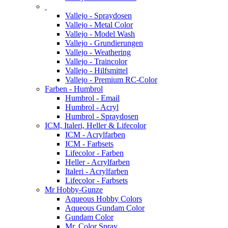
Vallejo - Spraydosen
Vallejo - Metal Color
Vallejo - Model Wash
Vallejo - Grundierungen
Vallejo - Weathering
Vallejo - Traincolor
Vallejo - Hilfsmittel
Vallejo - Premium RC-Color
Farben - Humbrol
Humbrol - Email
Humbrol - Acryl
Humbrol - Spraydosen
ICM, Italeri, Heller & Lifecolor
ICM - Acrylfarben
ICM - Farbsets
Lifecolor - Farben
Heller - Acrylfarben
Italeri - Acrylfarben
Lifecolor - Farbsets
Mr Hobby-Gunze
Aqueous Hobby Colors
Aqueous Gundam Color
Gundam Color
Mr. Color Spray