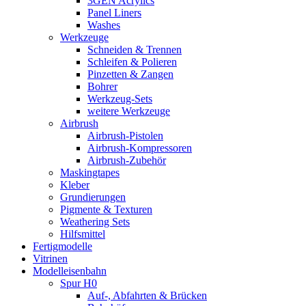
3GEN Acrylics
Panel Liners
Washes
Werkzeuge
Schneiden & Trennen
Schleifen & Polieren
Pinzetten & Zangen
Bohrer
Werkzeug-Sets
weitere Werkzeuge
Airbrush
Airbrush-Pistolen
Airbrush-Kompressoren
Airbrush-Zubehör
Maskingtapes
Kleber
Grundierungen
Pigmente & Texturen
Weathering Sets
Hilfsmittel
Fertigmodelle
Vitrinen
Modelleisenbahn
Spur H0
Auf-, Abfahrten & Brücken