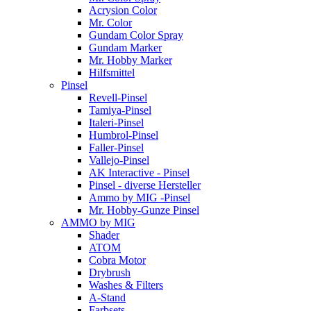
Acrysion Color
Mr. Color
Gundam Color Spray
Gundam Marker
Mr. Hobby Marker
Hilfsmittel
Pinsel
Revell-Pinsel
Tamiya-Pinsel
Italeri-Pinsel
Humbrol-Pinsel
Faller-Pinsel
Vallejo-Pinsel
AK Interactive - Pinsel
Pinsel - diverse Hersteller
Ammo by MIG -Pinsel
Mr. Hobby-Gunze Pinsel
AMMO by MIG
Shader
ATOM
Cobra Motor
Drybrush
Washes & Filters
A-Stand
Farbsets