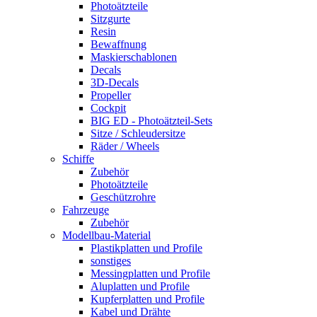
Photoätzteile
Sitzgurte
Resin
Bewaffnung
Maskierschablonen
Decals
3D-Decals
Propeller
Cockpit
BIG ED - Photoätzteil-Sets
Sitze / Schleudersitze
Räder / Wheels
Schiffe
Zubehör
Photoätzteile
Geschützrohre
Fahrzeuge
Zubehör
Modellbau-Material
Plastikplatten und Profile
sonstiges
Messingplatten und Profile
Aluplatten und Profile
Kupferplatten und Profile
Kabel und Drähte