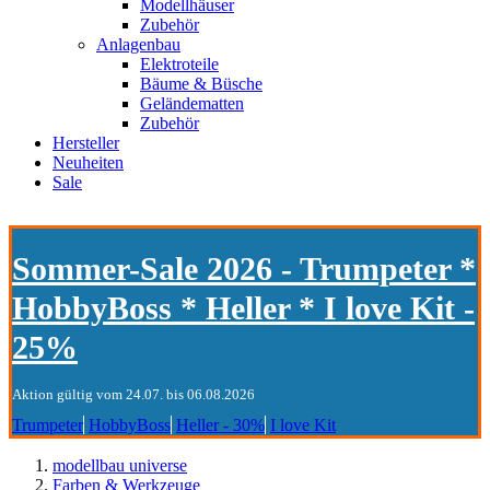
Modellhäuser
Zubehör
Anlagenbau
Elektroteile
Bäume & Büsche
Geländematten
Zubehör
Hersteller
Neuheiten
Sale
Sommer-Sale 2026 - Trumpeter *
HobbyBoss * Heller * I love Kit -
25%
Aktion gültig vom 24.07. bis 06.08.2026
Trumpeter
HobbyBoss
Heller - 30%
I love Kit
modellbau universe
Farben & Werkzeuge