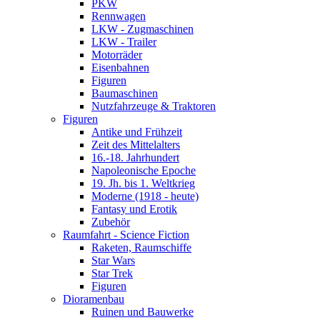
PKW
Rennwagen
LKW - Zugmaschinen
LKW - Trailer
Motorräder
Eisenbahnen
Figuren
Baumaschinen
Nutzfahrzeuge & Traktoren
Figuren
Antike und Frühzeit
Zeit des Mittelalters
16.-18. Jahrhundert
Napoleonische Epoche
19. Jh. bis 1. Weltkrieg
Moderne (1918 - heute)
Fantasy und Erotik
Zubehör
Raumfahrt - Science Fiction
Raketen, Raumschiffe
Star Wars
Star Trek
Figuren
Dioramenbau
Ruinen und Bauwerke