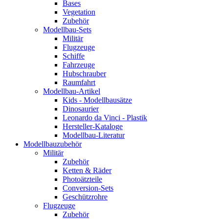
Bases
Vegetation
Zubehör
Modellbau-Sets
Militär
Flugzeuge
Schiffe
Fahrzeuge
Hubschrauber
Raumfahrt
Modellbau-Artikel
Kids - Modellbausätze
Dinosaurier
Leonardo da Vinci - Plastik
Hersteller-Kataloge
Modellbau-Literatur
Modellbauzubehör
Militär
Zubehör
Ketten & Räder
Photoätzteile
Conversion-Sets
Geschützrohre
Flugzeuge
Zubehör