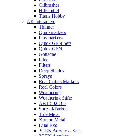
Oilbrusher
Hilfsmittel
Titans Hobby
AK Interactive
Thinner
Quickmarkers
Playmarkers
Quick GEN Sets
Quick GEN
Gouache
Inks
Filters
Deep Shades
Sprays
Real Colors Markers
Real Colors
Weathering
Weathering Stifte
ABT 502 Oils
Spezial-Farben
True Metal
Xtreme Metal
Dual Exo
3GEN Acrylics - Sets