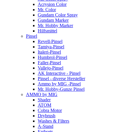
Acrysion Color
Mr. Color
Gundam Color Spray
Gundam Marker
Mr. Hobby Marker
Hilfsmittel
Pinsel
Revell-Pinsel
Tamiya-Pinsel
Italeri-Pinsel
Humbrol-Pinsel
Faller-Pinsel
Vallejo-Pinsel
AK Interactive - Pinsel
Pinsel - diverse Hersteller
Ammo by MIG -Pinsel
Mr. Hobby-Gunze Pinsel
AMMO by MIG
Shader
ATOM
Cobra Motor
Drybrush
Washes & Filters
A-Stand
Farbsets