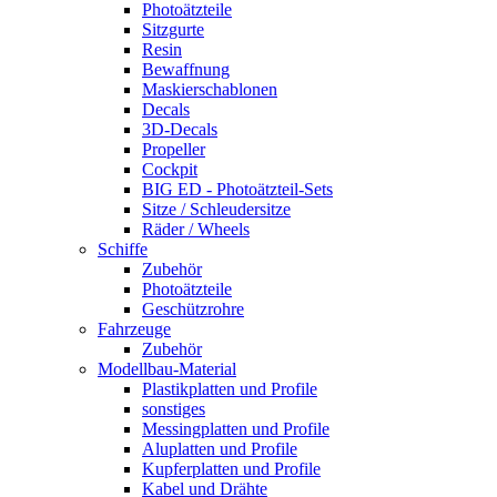
Photoätzteile
Sitzgurte
Resin
Bewaffnung
Maskierschablonen
Decals
3D-Decals
Propeller
Cockpit
BIG ED - Photoätzteil-Sets
Sitze / Schleudersitze
Räder / Wheels
Schiffe
Zubehör
Photoätzteile
Geschützrohre
Fahrzeuge
Zubehör
Modellbau-Material
Plastikplatten und Profile
sonstiges
Messingplatten und Profile
Aluplatten und Profile
Kupferplatten und Profile
Kabel und Drähte