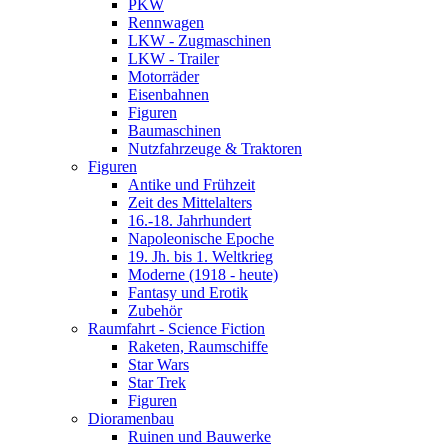
PKW
Rennwagen
LKW - Zugmaschinen
LKW - Trailer
Motorräder
Eisenbahnen
Figuren
Baumaschinen
Nutzfahrzeuge & Traktoren
Figuren
Antike und Frühzeit
Zeit des Mittelalters
16.-18. Jahrhundert
Napoleonische Epoche
19. Jh. bis 1. Weltkrieg
Moderne (1918 - heute)
Fantasy und Erotik
Zubehör
Raumfahrt - Science Fiction
Raketen, Raumschiffe
Star Wars
Star Trek
Figuren
Dioramenbau
Ruinen und Bauwerke