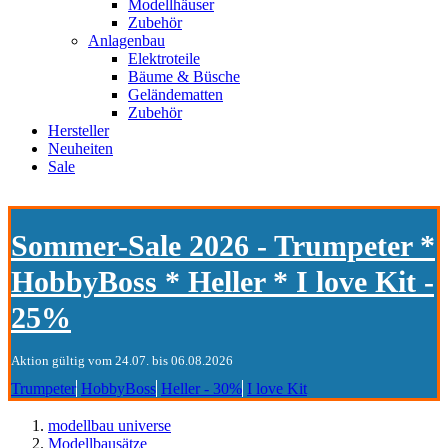
Modellhäuser
Zubehör
Anlagenbau
Elektroteile
Bäume & Büsche
Geländematten
Zubehör
Hersteller
Neuheiten
Sale
Sommer-Sale 2026 - Trumpeter *
HobbyBoss * Heller * I love Kit -
25%
Aktion gültig vom 24.07. bis 06.08.2026
Trumpeter
HobbyBoss
Heller - 30%
I love Kit
modellbau universe
Modellbausätze