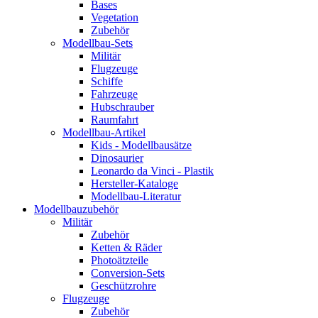
Bases
Vegetation
Zubehör
Modellbau-Sets
Militär
Flugzeuge
Schiffe
Fahrzeuge
Hubschrauber
Raumfahrt
Modellbau-Artikel
Kids - Modellbausätze
Dinosaurier
Leonardo da Vinci - Plastik
Hersteller-Kataloge
Modellbau-Literatur
Modellbauzubehör
Militär
Zubehör
Ketten & Räder
Photoätzteile
Conversion-Sets
Geschützrohre
Flugzeuge
Zubehör