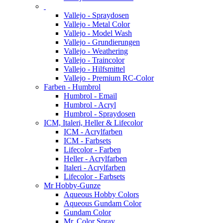
Vallejo - Spraydosen
Vallejo - Metal Color
Vallejo - Model Wash
Vallejo - Grundierungen
Vallejo - Weathering
Vallejo - Traincolor
Vallejo - Hilfsmittel
Vallejo - Premium RC-Color
Farben - Humbrol
Humbrol - Email
Humbrol - Acryl
Humbrol - Spraydosen
ICM, Italeri, Heller & Lifecolor
ICM - Acrylfarben
ICM - Farbsets
Lifecolor - Farben
Heller - Acrylfarben
Italeri - Acrylfarben
Lifecolor - Farbsets
Mr Hobby-Gunze
Aqueous Hobby Colors
Aqueous Gundam Color
Gundam Color
Mr. Color Spray