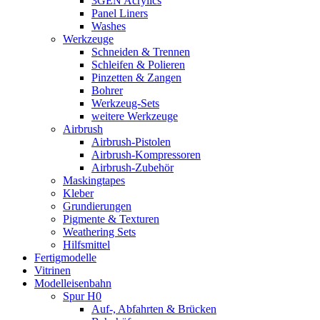
3GEN Acrylics
Panel Liners
Washes
Werkzeuge
Schneiden & Trennen
Schleifen & Polieren
Pinzetten & Zangen
Bohrer
Werkzeug-Sets
weitere Werkzeuge
Airbrush
Airbrush-Pistolen
Airbrush-Kompressoren
Airbrush-Zubehör
Maskingtapes
Kleber
Grundierungen
Pigmente & Texturen
Weathering Sets
Hilfsmittel
Fertigmodelle
Vitrinen
Modelleisenbahn
Spur H0
Auf-, Abfahrten & Brücken