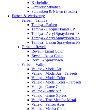
Klebefolien
Gravierschablonen
Schrauben & Nieten (Plastik)
Farben & Werkzeuge
Farben - Tamiya
Tamiya - Farben
Tamiya - Lacquer Paints LP
Tamiya - Acryl Spraydosen TS
Tamiya - Acryl Spraydosen AS
Tamiya - Lexan Spraydosen PS
Farben - Revell
Revell - Email Color
Revell - Aqua Color
Revell - Spraydosen
Farben - Vallejo
Vallejo - Model Air
Vallejo - Model Air - Farbsets
Vallejo - Model Color
Vallejo - Model Color - Farbsets
Vallejo - Game Color
Vallejo - Game Air
Vallejo - Game Xpress
Vallejo - True Metallic Metal
Vallejo - Panzer Aces
Vallejo - Mecha Color