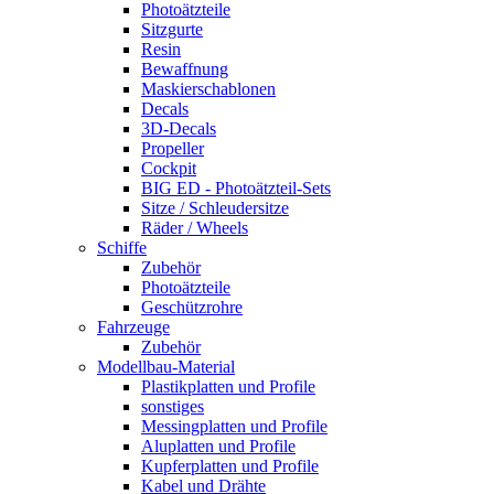
Photoätzteile
Sitzgurte
Resin
Bewaffnung
Maskierschablonen
Decals
3D-Decals
Propeller
Cockpit
BIG ED - Photoätzteil-Sets
Sitze / Schleudersitze
Räder / Wheels
Schiffe
Zubehör
Photoätzteile
Geschützrohre
Fahrzeuge
Zubehör
Modellbau-Material
Plastikplatten und Profile
sonstiges
Messingplatten und Profile
Aluplatten und Profile
Kupferplatten und Profile
Kabel und Drähte