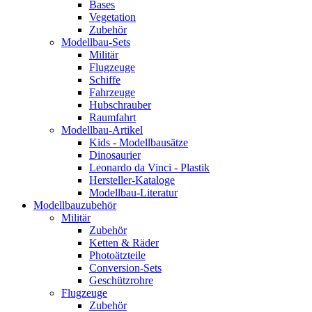
Bases
Vegetation
Zubehör
Modellbau-Sets
Militär
Flugzeuge
Schiffe
Fahrzeuge
Hubschrauber
Raumfahrt
Modellbau-Artikel
Kids - Modellbausätze
Dinosaurier
Leonardo da Vinci - Plastik
Hersteller-Kataloge
Modellbau-Literatur
Modellbauzubehör
Militär
Zubehör
Ketten & Räder
Photoätzteile
Conversion-Sets
Geschützrohre
Flugzeuge
Zubehör