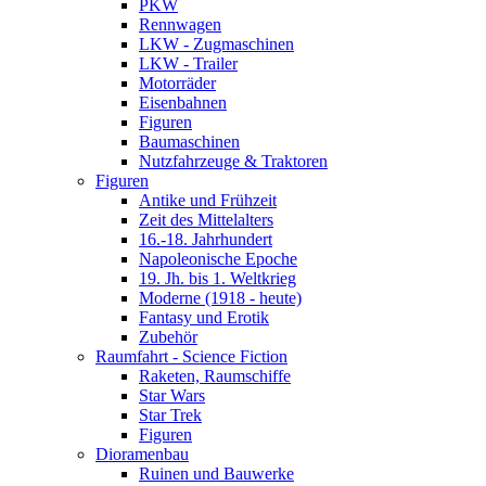
PKW
Rennwagen
LKW - Zugmaschinen
LKW - Trailer
Motorräder
Eisenbahnen
Figuren
Baumaschinen
Nutzfahrzeuge & Traktoren
Figuren
Antike und Frühzeit
Zeit des Mittelalters
16.-18. Jahrhundert
Napoleonische Epoche
19. Jh. bis 1. Weltkrieg
Moderne (1918 - heute)
Fantasy und Erotik
Zubehör
Raumfahrt - Science Fiction
Raketen, Raumschiffe
Star Wars
Star Trek
Figuren
Dioramenbau
Ruinen und Bauwerke