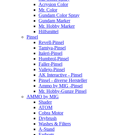
Acrysion Color
Mr. Color
Gundam Color Spray
Gundam Marker
Mr. Hobby Marker
Hilfsmittel
Pinsel
Revell-Pinsel
Tamiya-Pinsel
Italeri-Pinsel
Humbrol-Pinsel
Faller-Pinsel
Vallejo-Pinsel
AK Interactive - Pinsel
Pinsel - diverse Hersteller
Ammo by MIG -Pinsel
Mr. Hobby-Gunze Pinsel
AMMO by MIG
Shader
ATOM
Cobra Motor
Drybrush
Washes & Filters
A-Stand
Farbsets