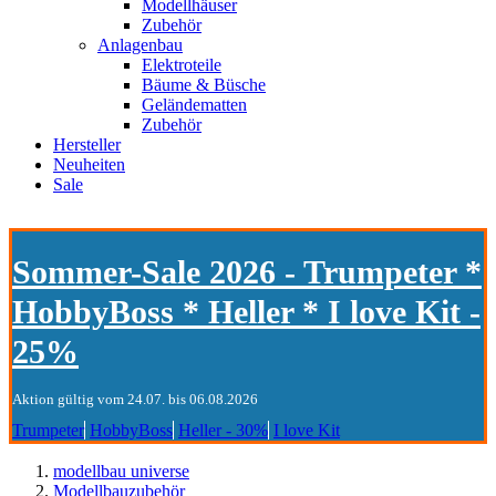
Modellhäuser
Zubehör
Anlagenbau
Elektroteile
Bäume & Büsche
Geländematten
Zubehör
Hersteller
Neuheiten
Sale
Sommer-Sale 2026 - Trumpeter *
HobbyBoss * Heller * I love Kit -
25%
Aktion gültig vom 24.07. bis 06.08.2026
Trumpeter
HobbyBoss
Heller - 30%
I love Kit
modellbau universe
Modellbauzubehör