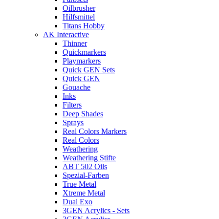
Oilbrusher
Hilfsmittel
Titans Hobby
AK Interactive
Thinner
Quickmarkers
Playmarkers
Quick GEN Sets
Quick GEN
Gouache
Inks
Filters
Deep Shades
Sprays
Real Colors Markers
Real Colors
Weathering
Weathering Stifte
ABT 502 Oils
Spezial-Farben
True Metal
Xtreme Metal
Dual Exo
3GEN Acrylics - Sets