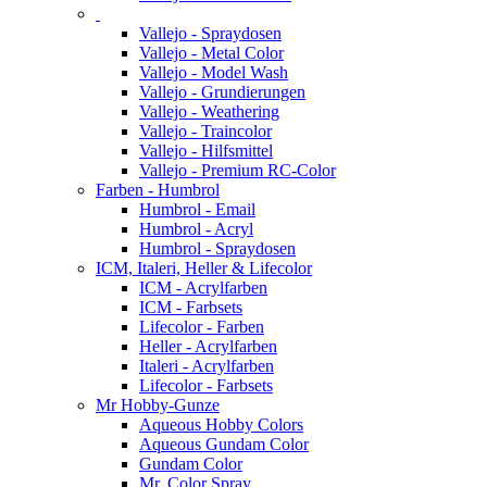
Vallejo - Spraydosen
Vallejo - Metal Color
Vallejo - Model Wash
Vallejo - Grundierungen
Vallejo - Weathering
Vallejo - Traincolor
Vallejo - Hilfsmittel
Vallejo - Premium RC-Color
Farben - Humbrol
Humbrol - Email
Humbrol - Acryl
Humbrol - Spraydosen
ICM, Italeri, Heller & Lifecolor
ICM - Acrylfarben
ICM - Farbsets
Lifecolor - Farben
Heller - Acrylfarben
Italeri - Acrylfarben
Lifecolor - Farbsets
Mr Hobby-Gunze
Aqueous Hobby Colors
Aqueous Gundam Color
Gundam Color
Mr. Color Spray