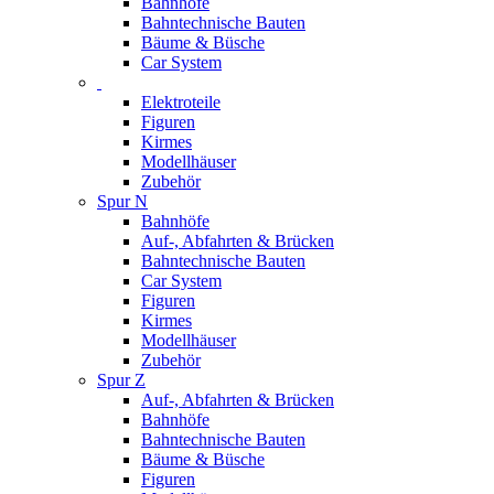
Bahnhöfe
Bahntechnische Bauten
Bäume & Büsche
Car System
Elektroteile
Figuren
Kirmes
Modellhäuser
Zubehör
Spur N
Bahnhöfe
Auf-, Abfahrten & Brücken
Bahntechnische Bauten
Car System
Figuren
Kirmes
Modellhäuser
Zubehör
Spur Z
Auf-, Abfahrten & Brücken
Bahnhöfe
Bahntechnische Bauten
Bäume & Büsche
Figuren