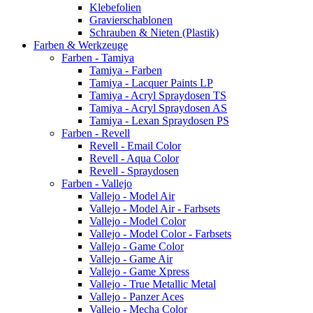
Klebefolien
Gravierschablonen
Schrauben & Nieten (Plastik)
Farben & Werkzeuge
Farben - Tamiya
Tamiya - Farben
Tamiya - Lacquer Paints LP
Tamiya - Acryl Spraydosen TS
Tamiya - Acryl Spraydosen AS
Tamiya - Lexan Spraydosen PS
Farben - Revell
Revell - Email Color
Revell - Aqua Color
Revell - Spraydosen
Farben - Vallejo
Vallejo - Model Air
Vallejo - Model Air - Farbsets
Vallejo - Model Color
Vallejo - Model Color - Farbsets
Vallejo - Game Color
Vallejo - Game Air
Vallejo - Game Xpress
Vallejo - True Metallic Metal
Vallejo - Panzer Aces
Vallejo - Mecha Color