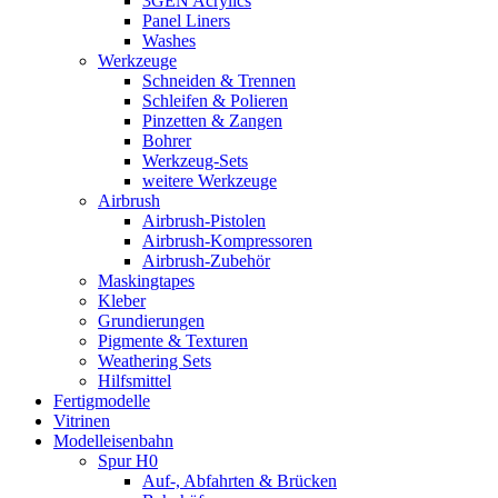
3GEN Acrylics
Panel Liners
Washes
Werkzeuge
Schneiden & Trennen
Schleifen & Polieren
Pinzetten & Zangen
Bohrer
Werkzeug-Sets
weitere Werkzeuge
Airbrush
Airbrush-Pistolen
Airbrush-Kompressoren
Airbrush-Zubehör
Maskingtapes
Kleber
Grundierungen
Pigmente & Texturen
Weathering Sets
Hilfsmittel
Fertigmodelle
Vitrinen
Modelleisenbahn
Spur H0
Auf-, Abfahrten & Brücken