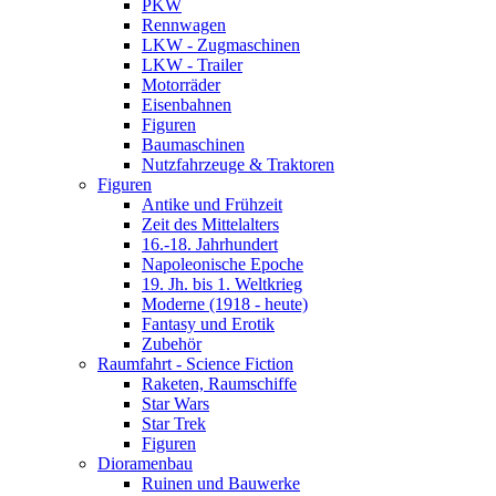
PKW
Rennwagen
LKW - Zugmaschinen
LKW - Trailer
Motorräder
Eisenbahnen
Figuren
Baumaschinen
Nutzfahrzeuge & Traktoren
Figuren
Antike und Frühzeit
Zeit des Mittelalters
16.-18. Jahrhundert
Napoleonische Epoche
19. Jh. bis 1. Weltkrieg
Moderne (1918 - heute)
Fantasy und Erotik
Zubehör
Raumfahrt - Science Fiction
Raketen, Raumschiffe
Star Wars
Star Trek
Figuren
Dioramenbau
Ruinen und Bauwerke