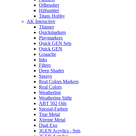
Oilbrusher
Hilfsmittel
Titans Hobby
AK Interactive
Thinner
Quickmarkers
Playmarkers
Quick GEN Sets
Quick GEN
Gouache
Inks
Filters
Deep Shades
Sprays
Real Colors Markers
Real Colors
Weathering
Weathering Stifte
ABT 502 Oils
Spezial-Farben
True Metal
Xtreme Metal
Dual Exo
3GEN Acrylics - Sets