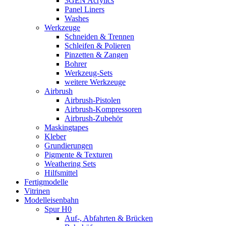
3GEN Acrylics
Panel Liners
Washes
Werkzeuge
Schneiden & Trennen
Schleifen & Polieren
Pinzetten & Zangen
Bohrer
Werkzeug-Sets
weitere Werkzeuge
Airbrush
Airbrush-Pistolen
Airbrush-Kompressoren
Airbrush-Zubehör
Maskingtapes
Kleber
Grundierungen
Pigmente & Texturen
Weathering Sets
Hilfsmittel
Fertigmodelle
Vitrinen
Modelleisenbahn
Spur H0
Auf-, Abfahrten & Brücken