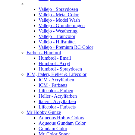
Vallejo - Spraydosen
Vallejo - Metal Color
Vallejo - Model Wash
Vallejo - Grundierungen
Vallejo - Weathering
Vallejo - Traincolor
Vallejo - Hilfsmittel
Vallejo - Premium RC-Color
Farben - Humbrol
Humbrol - Email
Humbrol - Acryl
Humbrol - Spraydosen
ICM, Italeri, Heller & Lifecolor
ICM - Acrylfarben
ICM - Farbsets
Lifecolor - Farben
Heller - Acrylfarben
Italeri - Acrylfarben
Lifecolor - Farbsets
Mr Hobby-Gunze
Aqueous Hobby Colors
Aqueous Gundam Color
Gundam Color
Mr. Color Spray