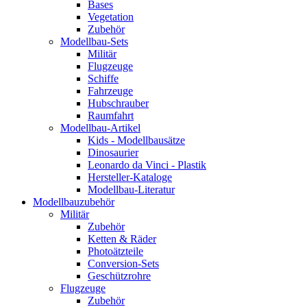
Bases
Vegetation
Zubehör
Modellbau-Sets
Militär
Flugzeuge
Schiffe
Fahrzeuge
Hubschrauber
Raumfahrt
Modellbau-Artikel
Kids - Modellbausätze
Dinosaurier
Leonardo da Vinci - Plastik
Hersteller-Kataloge
Modellbau-Literatur
Modellbauzubehör
Militär
Zubehör
Ketten & Räder
Photoätzteile
Conversion-Sets
Geschützrohre
Flugzeuge
Zubehör