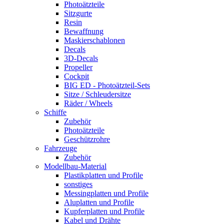
Photoätzteile
Sitzgurte
Resin
Bewaffnung
Maskierschablonen
Decals
3D-Decals
Propeller
Cockpit
BIG ED - Photoätzteil-Sets
Sitze / Schleudersitze
Räder / Wheels
Schiffe
Zubehör
Photoätzteile
Geschützrohre
Fahrzeuge
Zubehör
Modellbau-Material
Plastikplatten und Profile
sonstiges
Messingplatten und Profile
Aluplatten und Profile
Kupferplatten und Profile
Kabel und Drähte