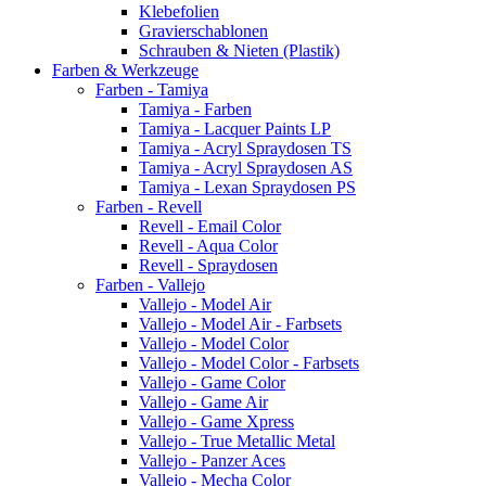
Klebefolien
Gravierschablonen
Schrauben & Nieten (Plastik)
Farben & Werkzeuge
Farben - Tamiya
Tamiya - Farben
Tamiya - Lacquer Paints LP
Tamiya - Acryl Spraydosen TS
Tamiya - Acryl Spraydosen AS
Tamiya - Lexan Spraydosen PS
Farben - Revell
Revell - Email Color
Revell - Aqua Color
Revell - Spraydosen
Farben - Vallejo
Vallejo - Model Air
Vallejo - Model Air - Farbsets
Vallejo - Model Color
Vallejo - Model Color - Farbsets
Vallejo - Game Color
Vallejo - Game Air
Vallejo - Game Xpress
Vallejo - True Metallic Metal
Vallejo - Panzer Aces
Vallejo - Mecha Color