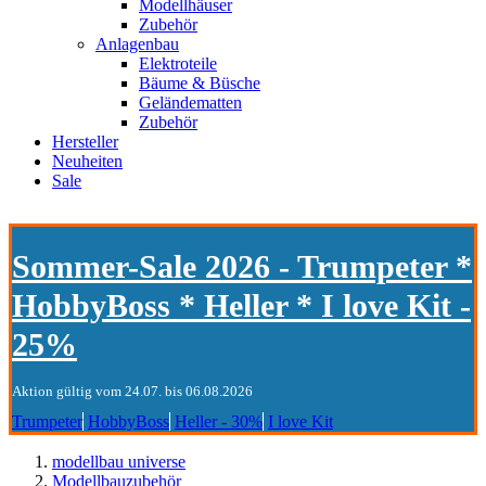
Modellhäuser
Zubehör
Anlagenbau
Elektroteile
Bäume & Büsche
Geländematten
Zubehör
Hersteller
Neuheiten
Sale
Sommer-Sale 2026 - Trumpeter *
HobbyBoss * Heller * I love Kit -
25%
Aktion gültig vom 24.07. bis 06.08.2026
Trumpeter
HobbyBoss
Heller - 30%
I love Kit
modellbau universe
Modellbauzubehör