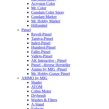
Acrysion Color
Mr. Color
Gundam Color Spray
Gundam Marker
Mr. Hobby Marker
Hilfsmittel
Pinsel
Revell-Pinsel
Tamiya-Pinsel
Italeri-Pinsel
Humbrol-Pinsel
Faller-Pinsel
Vallejo-Pinsel
AK Interactive - Pinsel
Pinsel - diverse Hersteller
Ammo by MIG -Pinsel
Mr. Hobby-Gunze Pinsel
AMMO by MIG
Shader
ATOM
Cobra Motor
Drybrush
Washes & Filters
A-Stand
Farbsets