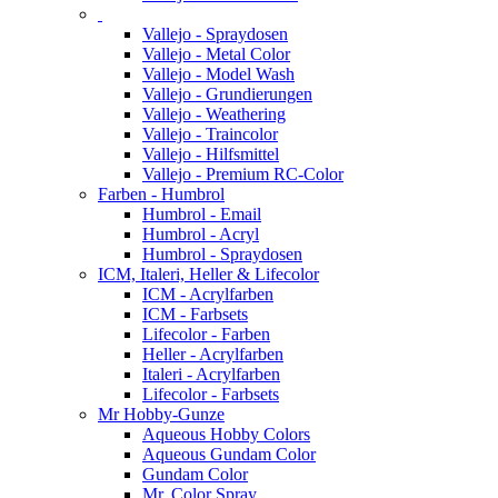
Vallejo - Spraydosen
Vallejo - Metal Color
Vallejo - Model Wash
Vallejo - Grundierungen
Vallejo - Weathering
Vallejo - Traincolor
Vallejo - Hilfsmittel
Vallejo - Premium RC-Color
Farben - Humbrol
Humbrol - Email
Humbrol - Acryl
Humbrol - Spraydosen
ICM, Italeri, Heller & Lifecolor
ICM - Acrylfarben
ICM - Farbsets
Lifecolor - Farben
Heller - Acrylfarben
Italeri - Acrylfarben
Lifecolor - Farbsets
Mr Hobby-Gunze
Aqueous Hobby Colors
Aqueous Gundam Color
Gundam Color
Mr. Color Spray