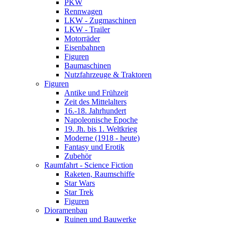
PKW
Rennwagen
LKW - Zugmaschinen
LKW - Trailer
Motorräder
Eisenbahnen
Figuren
Baumaschinen
Nutzfahrzeuge & Traktoren
Figuren
Antike und Frühzeit
Zeit des Mittelalters
16.-18. Jahrhundert
Napoleonische Epoche
19. Jh. bis 1. Weltkrieg
Moderne (1918 - heute)
Fantasy und Erotik
Zubehör
Raumfahrt - Science Fiction
Raketen, Raumschiffe
Star Wars
Star Trek
Figuren
Dioramenbau
Ruinen und Bauwerke