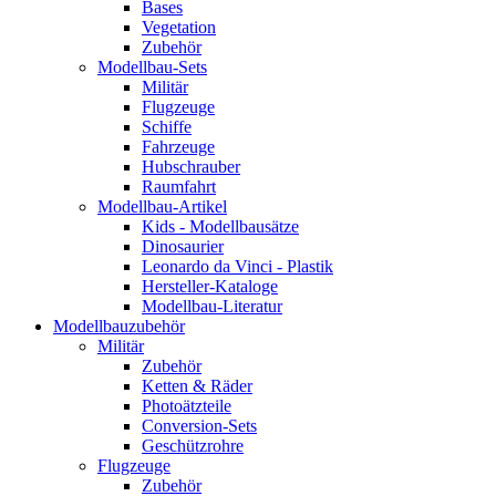
Bases
Vegetation
Zubehör
Modellbau-Sets
Militär
Flugzeuge
Schiffe
Fahrzeuge
Hubschrauber
Raumfahrt
Modellbau-Artikel
Kids - Modellbausätze
Dinosaurier
Leonardo da Vinci - Plastik
Hersteller-Kataloge
Modellbau-Literatur
Modellbauzubehör
Militär
Zubehör
Ketten & Räder
Photoätzteile
Conversion-Sets
Geschützrohre
Flugzeuge
Zubehör