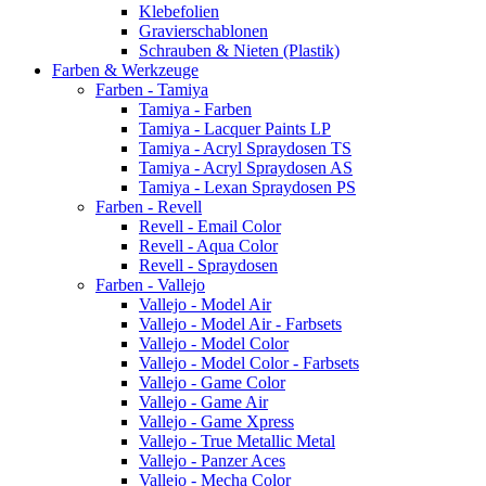
Klebefolien
Gravierschablonen
Schrauben & Nieten (Plastik)
Farben & Werkzeuge
Farben - Tamiya
Tamiya - Farben
Tamiya - Lacquer Paints LP
Tamiya - Acryl Spraydosen TS
Tamiya - Acryl Spraydosen AS
Tamiya - Lexan Spraydosen PS
Farben - Revell
Revell - Email Color
Revell - Aqua Color
Revell - Spraydosen
Farben - Vallejo
Vallejo - Model Air
Vallejo - Model Air - Farbsets
Vallejo - Model Color
Vallejo - Model Color - Farbsets
Vallejo - Game Color
Vallejo - Game Air
Vallejo - Game Xpress
Vallejo - True Metallic Metal
Vallejo - Panzer Aces
Vallejo - Mecha Color