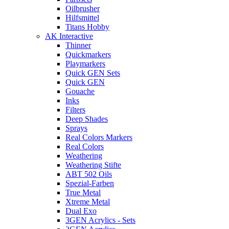
Oilbrusher
Hilfsmittel
Titans Hobby
AK Interactive
Thinner
Quickmarkers
Playmarkers
Quick GEN Sets
Quick GEN
Gouache
Inks
Filters
Deep Shades
Sprays
Real Colors Markers
Real Colors
Weathering
Weathering Stifte
ABT 502 Oils
Spezial-Farben
True Metal
Xtreme Metal
Dual Exo
3GEN Acrylics - Sets