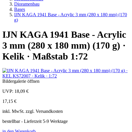
Dioramenbau
Bases
IJN KAGA 1941 Base - Acrylic 3 mm (280 x 180 mm) (170
g)
IJN KAGA 1941 Base - Acrylic
3 mm (280 x 180 mm) (170 g) ·
Kelik · Maßstab 1:72
Bildergalerie öffnen
UVP:
18,09 €
17,15 €
inkl.
MwSt. zzgl.
Versandkosten
bestellbar - Lieferzeit 5-9 Werktage
in den Warenkorb