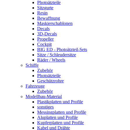
Photoätzteile
Sitzgurte
Resin
Bewaffnung
Maskierschablonen
Decals
3D-Decals
Propeller
Cockpit
BIG ED - Photoätzteil-Sets
Sitze / Schleudersitze
Räder / Wheels
Schiffe
Zubehör
Photoätzteile
Geschützrohre
Fahrzeuge
Zubehör
Modellbau-Material
Plastikplatten und Profile
sonstiges
Messingplatten und Profile
Aluplatten und Profile
Kupferplatten und Profile
Kabel und Drähte