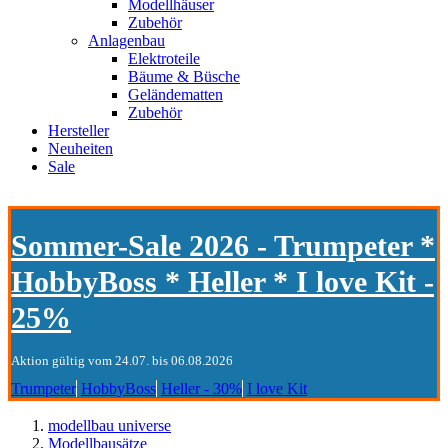
Modellhäuser
Zubehör
Anlagenbau
Elektroteile
Bäume & Büsche
Geländematten
Zubehör
Hersteller
Neuheiten
Sale
Sommer-Sale 2026 - Trumpeter *
HobbyBoss * Heller * I love Kit -
25%
Aktion gültig vom 24.07. bis 06.08.2026
Trumpeter
HobbyBoss
Heller - 30%
I love Kit
modellbau universe
Modellbausätze