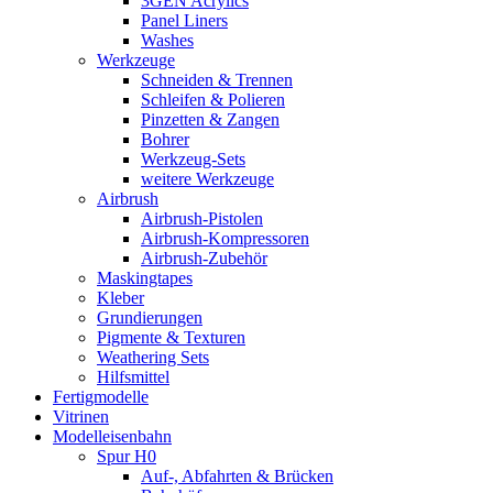
3GEN Acrylics
Panel Liners
Washes
Werkzeuge
Schneiden & Trennen
Schleifen & Polieren
Pinzetten & Zangen
Bohrer
Werkzeug-Sets
weitere Werkzeuge
Airbrush
Airbrush-Pistolen
Airbrush-Kompressoren
Airbrush-Zubehör
Maskingtapes
Kleber
Grundierungen
Pigmente & Texturen
Weathering Sets
Hilfsmittel
Fertigmodelle
Vitrinen
Modelleisenbahn
Spur H0
Auf-, Abfahrten & Brücken