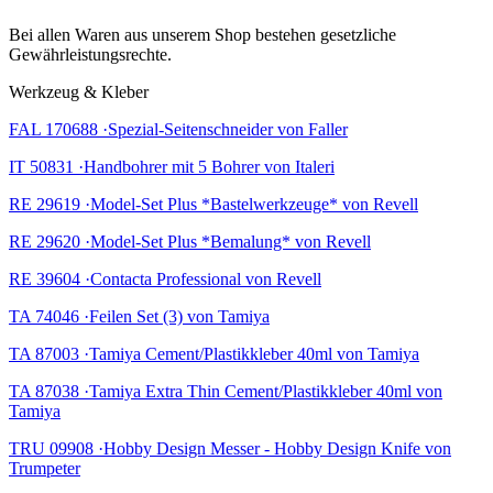
Bei allen Waren aus unserem Shop bestehen gesetzliche
Gewährleistungsrechte.
Werkzeug & Kleber
FAL 170688 ·Spezial-Seitenschneider von Faller
IT 50831 ·Handbohrer mit 5 Bohrer von Italeri
RE 29619 ·Model-Set Plus *Bastelwerkzeuge* von Revell
RE 29620 ·Model-Set Plus *Bemalung* von Revell
RE 39604 ·Contacta Professional von Revell
TA 74046 ·Feilen Set (3) von Tamiya
TA 87003 ·Tamiya Cement/Plastikkleber 40ml von Tamiya
TA 87038 ·Tamiya Extra Thin Cement/Plastikkleber 40ml von
Tamiya
TRU 09908 ·Hobby Design Messer - Hobby Design Knife von
Trumpeter