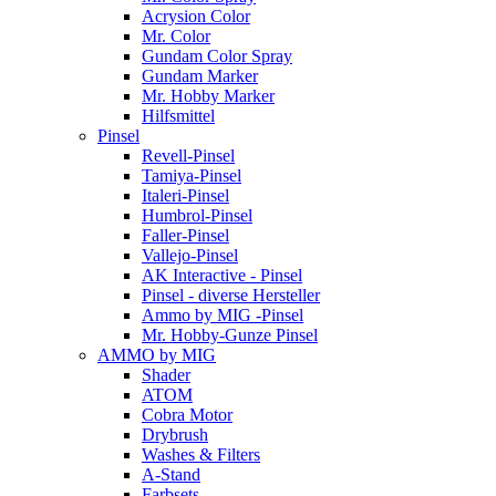
Acrysion Color
Mr. Color
Gundam Color Spray
Gundam Marker
Mr. Hobby Marker
Hilfsmittel
Pinsel
Revell-Pinsel
Tamiya-Pinsel
Italeri-Pinsel
Humbrol-Pinsel
Faller-Pinsel
Vallejo-Pinsel
AK Interactive - Pinsel
Pinsel - diverse Hersteller
Ammo by MIG -Pinsel
Mr. Hobby-Gunze Pinsel
AMMO by MIG
Shader
ATOM
Cobra Motor
Drybrush
Washes & Filters
A-Stand
Farbsets