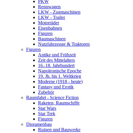
PKW
Rennwagen
LKW - Zugmaschinen
LKW - Trailer
Motorräder
Eisenbahnen
Figuren
Baumaschinen
Nutzfahrzeuge & Traktoren
Figuren
Antike und Frühzeit
Zeit des Mittelalters
16.-18. Jahrhundert
Napoleonische Epoche
19. Jh. bis 1. Weltkrieg
Moderne (1918 - heute)
Fantasy und Erotik
Zubehör
Raumfahrt - Science Fiction
Raketen, Raumschiffe
Star Wars
Star Trek
Figuren
Dioramenbau
Ruinen und Bauwerke