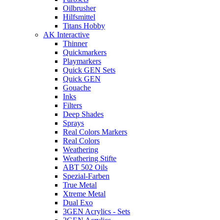
Oilbrusher
Hilfsmittel
Titans Hobby
AK Interactive
Thinner
Quickmarkers
Playmarkers
Quick GEN Sets
Quick GEN
Gouache
Inks
Filters
Deep Shades
Sprays
Real Colors Markers
Real Colors
Weathering
Weathering Stifte
ABT 502 Oils
Spezial-Farben
True Metal
Xtreme Metal
Dual Exo
3GEN Acrylics - Sets