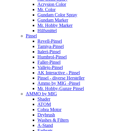
Acrysion Color
Mr. Color
Gundam Color Spray
Gundam Marker
Mr. Hobby Marker
Hilfsmittel
Pinsel
Revell-Pinsel
Tamiya-Pinsel
Italeri-Pinsel
Humbrol-Pinsel
Faller-Pinsel
Vallejo-Pinsel
AK Interactive - Pinsel
Pinsel - diverse Hersteller
Ammo by MIG -Pinsel
Mr. Hobby-Gunze Pinsel
AMMO by MIG
Shader
ATOM
Cobra Motor
Drybrush
Washes & Filters
A-Stand
Farbsets