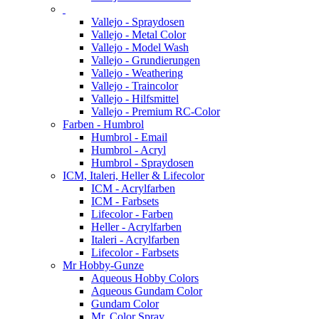
Vallejo - Spraydosen
Vallejo - Metal Color
Vallejo - Model Wash
Vallejo - Grundierungen
Vallejo - Weathering
Vallejo - Traincolor
Vallejo - Hilfsmittel
Vallejo - Premium RC-Color
Farben - Humbrol
Humbrol - Email
Humbrol - Acryl
Humbrol - Spraydosen
ICM, Italeri, Heller & Lifecolor
ICM - Acrylfarben
ICM - Farbsets
Lifecolor - Farben
Heller - Acrylfarben
Italeri - Acrylfarben
Lifecolor - Farbsets
Mr Hobby-Gunze
Aqueous Hobby Colors
Aqueous Gundam Color
Gundam Color
Mr. Color Spray