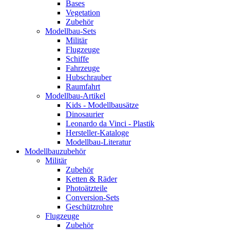
Bases
Vegetation
Zubehör
Modellbau-Sets
Militär
Flugzeuge
Schiffe
Fahrzeuge
Hubschrauber
Raumfahrt
Modellbau-Artikel
Kids - Modellbausätze
Dinosaurier
Leonardo da Vinci - Plastik
Hersteller-Kataloge
Modellbau-Literatur
Modellbauzubehör
Militär
Zubehör
Ketten & Räder
Photoätzteile
Conversion-Sets
Geschützrohre
Flugzeuge
Zubehör