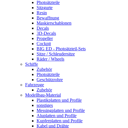
Photoätzteile
Sitzgurte
Resin
Bewaffnung
Maskierschablonen
Decals
3D-Decals
Propeller
Cockpit
BIG ED - Photoätzteil-Sets
Sitze / Schleudersitze
Räder / Wheels
Schiffe
Zubehör
Photoätzteile
Geschützrohre
Fahrzeuge
Zubehör
Modellbau-Material
Plastikplatten und Profile
sonstiges
Messingplatten und Profile
Aluplatten und Profile
Kupferplatten und Profile
Kabel und Drähte