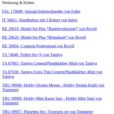
Werkzeug & Kleber
FAL 170688 ·Spezial-Seitenschneider von Faller
IT 50831 ·Handbohrer mit 5 Bohrer von Italeri
RE 29619 ·Model-Set Plus *Bastelwerkzeuge* von Revell
RE 29620 ·Model-Set Plus *Bemalung* von Revell
RE 39604 ·Contacta Professional von Revell
TA 74046 ·Feilen Set (3) von Tamiya
TA 87003 ·Tamiya Cement/Plastikkleber 40ml von Tamiya
TA 87038 ·Tamiya Extra Thin Cement/Plastikkleber 40ml von
Tamiya
TRU 09908 ·Hobby Design Messer - Hobby Design Knife von
Trumpeter
TRU 09909 ·Hobby Mini Razor Saw - Hobby Mini Säge von
Trumpeter
TRU 09957 ·Pinzetten Set / Tweezers set von Trumpeter