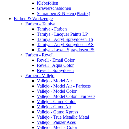
Klebefolien
Gravierschablonen
Schrauben & Nieten (Plastik)
Farben & Werkzeuge
Farben - Tamiya
Tamiya - Farben
Tamiya - Lacquer Paints LP
Tamiya - Acryl Spraydosen TS
Tamiya - Acryl Spraydosen AS
Tamiya - Lexan Spraydosen PS
Farben - Revell
Revell - Email Color
Revell - Aqua Color
Revell - Spraydosen
Farben - Vallejo
Vallejo - Model Air
Vallejo - Model Air - Farbsets
Vallejo - Model Color
Vallejo - Model Color - Farbsets
Vallejo - Game Color
Vallejo - Game Air
Vallejo - Game Xpress
Vallejo - True Metallic Metal
Vallejo - Panzer Aces
Vallejo - Mecha Color