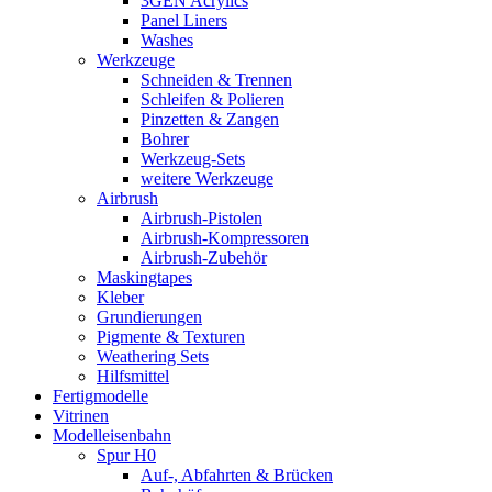
3GEN Acrylics
Panel Liners
Washes
Werkzeuge
Schneiden & Trennen
Schleifen & Polieren
Pinzetten & Zangen
Bohrer
Werkzeug-Sets
weitere Werkzeuge
Airbrush
Airbrush-Pistolen
Airbrush-Kompressoren
Airbrush-Zubehör
Maskingtapes
Kleber
Grundierungen
Pigmente & Texturen
Weathering Sets
Hilfsmittel
Fertigmodelle
Vitrinen
Modelleisenbahn
Spur H0
Auf-, Abfahrten & Brücken