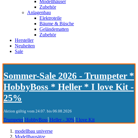
Modellhäuser
Zubehör
Anlagenbau
Elektroteile
Bäume & Büsche
Geländematten
Zubehör
Hersteller
Neuheiten
Sale
Sommer-Sale 2026 - Trumpeter *
HobbyBoss * Heller * I love Kit -
25%
Aktion gültig vom 24.07. bis 06.08.2026
Trumpeter
HobbyBoss
Heller - 30%
I love Kit
modellbau universe
Modellbausätze