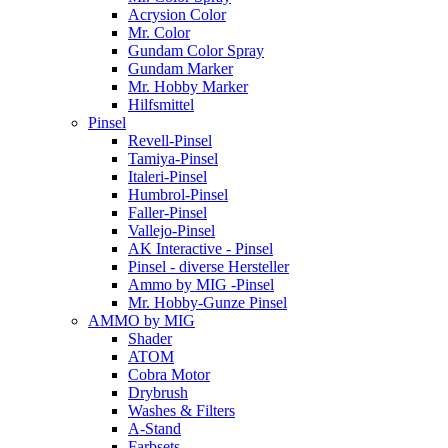
Acrysion Color
Mr. Color
Gundam Color Spray
Gundam Marker
Mr. Hobby Marker
Hilfsmittel
Pinsel
Revell-Pinsel
Tamiya-Pinsel
Italeri-Pinsel
Humbrol-Pinsel
Faller-Pinsel
Vallejo-Pinsel
AK Interactive - Pinsel
Pinsel - diverse Hersteller
Ammo by MIG -Pinsel
Mr. Hobby-Gunze Pinsel
AMMO by MIG
Shader
ATOM
Cobra Motor
Drybrush
Washes & Filters
A-Stand
Farbsets