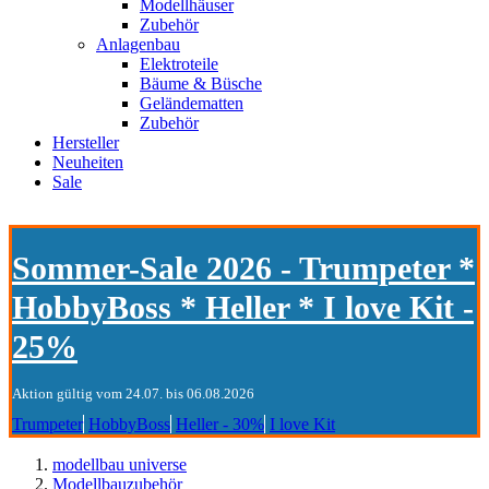
Modellhäuser
Zubehör
Anlagenbau
Elektroteile
Bäume & Büsche
Geländematten
Zubehör
Hersteller
Neuheiten
Sale
Sommer-Sale 2026 - Trumpeter *
HobbyBoss * Heller * I love Kit -
25%
Aktion gültig vom 24.07. bis 06.08.2026
Trumpeter
HobbyBoss
Heller - 30%
I love Kit
modellbau universe
Modellbauzubehör