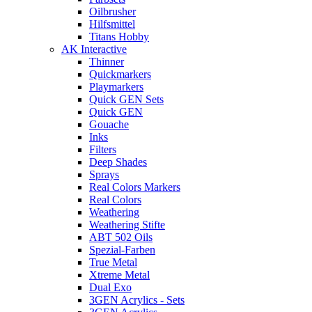
Oilbrusher
Hilfsmittel
Titans Hobby
AK Interactive
Thinner
Quickmarkers
Playmarkers
Quick GEN Sets
Quick GEN
Gouache
Inks
Filters
Deep Shades
Sprays
Real Colors Markers
Real Colors
Weathering
Weathering Stifte
ABT 502 Oils
Spezial-Farben
True Metal
Xtreme Metal
Dual Exo
3GEN Acrylics - Sets