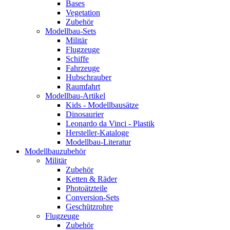
Bases
Vegetation
Zubehör
Modellbau-Sets
Militär
Flugzeuge
Schiffe
Fahrzeuge
Hubschrauber
Raumfahrt
Modellbau-Artikel
Kids - Modellbausätze
Dinosaurier
Leonardo da Vinci - Plastik
Hersteller-Kataloge
Modellbau-Literatur
Modellbauzubehör
Militär
Zubehör
Ketten & Räder
Photoätzteile
Conversion-Sets
Geschützrohre
Flugzeuge
Zubehör