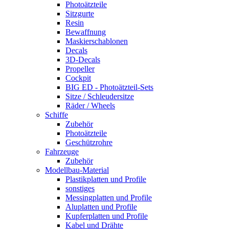
Photoätzteile
Sitzgurte
Resin
Bewaffnung
Maskierschablonen
Decals
3D-Decals
Propeller
Cockpit
BIG ED - Photoätzteil-Sets
Sitze / Schleudersitze
Räder / Wheels
Schiffe
Zubehör
Photoätzteile
Geschützrohre
Fahrzeuge
Zubehör
Modellbau-Material
Plastikplatten und Profile
sonstiges
Messingplatten und Profile
Aluplatten und Profile
Kupferplatten und Profile
Kabel und Drähte