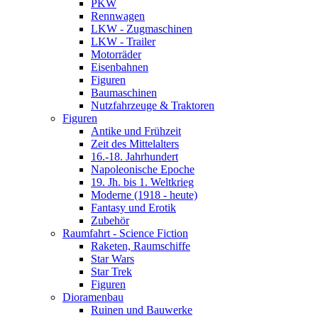
PKW
Rennwagen
LKW - Zugmaschinen
LKW - Trailer
Motorräder
Eisenbahnen
Figuren
Baumaschinen
Nutzfahrzeuge & Traktoren
Figuren
Antike und Frühzeit
Zeit des Mittelalters
16.-18. Jahrhundert
Napoleonische Epoche
19. Jh. bis 1. Weltkrieg
Moderne (1918 - heute)
Fantasy und Erotik
Zubehör
Raumfahrt - Science Fiction
Raketen, Raumschiffe
Star Wars
Star Trek
Figuren
Dioramenbau
Ruinen und Bauwerke