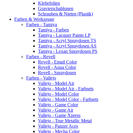
Klebefolien
Gravierschablonen
Schrauben & Nieten (Plastik)
Farben & Werkzeuge
Farben - Tamiya
Tamiya - Farben
Tamiya - Lacquer Paints LP
Tamiya - Acryl Spraydosen TS
Tamiya - Acryl Spraydosen AS
Tamiya - Lexan Spraydosen PS
Farben - Revell
Revell - Email Color
Revell - Aqua Color
Revell - Spraydosen
Farben - Vallejo
Vallejo - Model Air
Vallejo - Model Air - Farbsets
Vallejo - Model Color
Vallejo - Model Color - Farbsets
Vallejo - Game Color
Vallejo - Game Air
Vallejo - Game Xpress
Vallejo - True Metallic Metal
Vallejo - Panzer Aces
Vallejo - Mecha Color