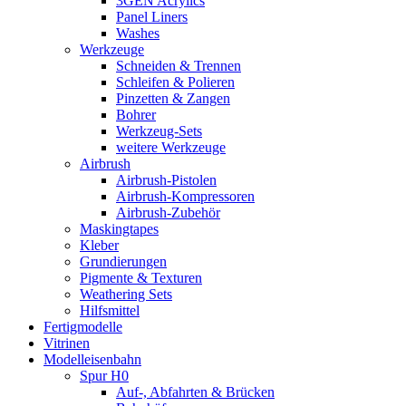
3GEN Acrylics
Panel Liners
Washes
Werkzeuge
Schneiden & Trennen
Schleifen & Polieren
Pinzetten & Zangen
Bohrer
Werkzeug-Sets
weitere Werkzeuge
Airbrush
Airbrush-Pistolen
Airbrush-Kompressoren
Airbrush-Zubehör
Maskingtapes
Kleber
Grundierungen
Pigmente & Texturen
Weathering Sets
Hilfsmittel
Fertigmodelle
Vitrinen
Modelleisenbahn
Spur H0
Auf-, Abfahrten & Brücken