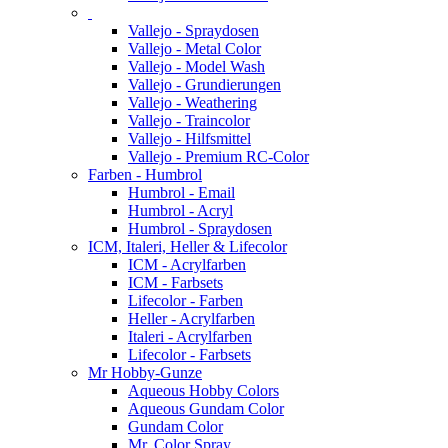
Vallejo - Spraydosen
Vallejo - Metal Color
Vallejo - Model Wash
Vallejo - Grundierungen
Vallejo - Weathering
Vallejo - Traincolor
Vallejo - Hilfsmittel
Vallejo - Premium RC-Color
Farben - Humbrol
Humbrol - Email
Humbrol - Acryl
Humbrol - Spraydosen
ICM, Italeri, Heller & Lifecolor
ICM - Acrylfarben
ICM - Farbsets
Lifecolor - Farben
Heller - Acrylfarben
Italeri - Acrylfarben
Lifecolor - Farbsets
Mr Hobby-Gunze
Aqueous Hobby Colors
Aqueous Gundam Color
Gundam Color
Mr. Color Spray