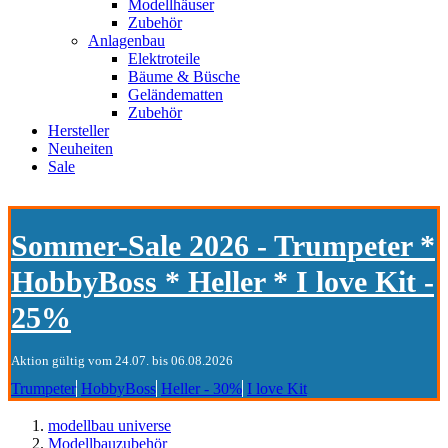
Modellhäuser
Zubehör
Anlagenbau
Elektroteile
Bäume & Büsche
Geländematten
Zubehör
Hersteller
Neuheiten
Sale
Sommer-Sale 2026 - Trumpeter *
HobbyBoss * Heller * I love Kit -
25%
Aktion gültig vom 24.07. bis 06.08.2026
Trumpeter
HobbyBoss
Heller - 30%
I love Kit
modellbau universe
Modellbauzubehör