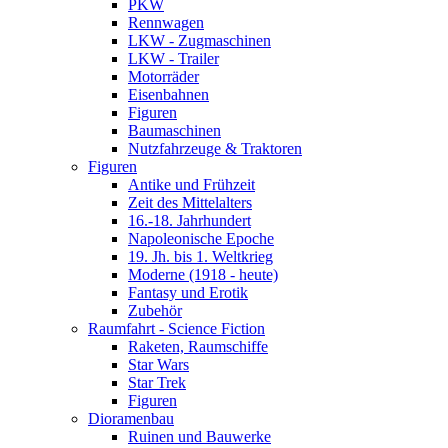
PKW
Rennwagen
LKW - Zugmaschinen
LKW - Trailer
Motorräder
Eisenbahnen
Figuren
Baumaschinen
Nutzfahrzeuge & Traktoren
Figuren
Antike und Frühzeit
Zeit des Mittelalters
16.-18. Jahrhundert
Napoleonische Epoche
19. Jh. bis 1. Weltkrieg
Moderne (1918 - heute)
Fantasy und Erotik
Zubehör
Raumfahrt - Science Fiction
Raketen, Raumschiffe
Star Wars
Star Trek
Figuren
Dioramenbau
Ruinen und Bauwerke