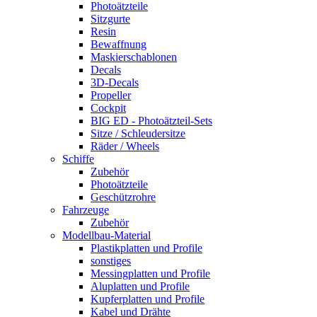
Photoätzteile
Sitzgurte
Resin
Bewaffnung
Maskierschablonen
Decals
3D-Decals
Propeller
Cockpit
BIG ED - Photoätzteil-Sets
Sitze / Schleudersitze
Räder / Wheels
Schiffe
Zubehör
Photoätzteile
Geschützrohre
Fahrzeuge
Zubehör
Modellbau-Material
Plastikplatten und Profile
sonstiges
Messingplatten und Profile
Aluplatten und Profile
Kupferplatten und Profile
Kabel und Drähte