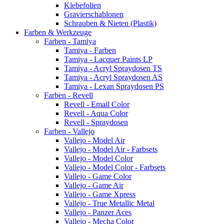
Klebefolien
Gravierschablonen
Schrauben & Nieten (Plastik)
Farben & Werkzeuge
Farben - Tamiya
Tamiya - Farben
Tamiya - Lacquer Paints LP
Tamiya - Acryl Spraydosen TS
Tamiya - Acryl Spraydosen AS
Tamiya - Lexan Spraydosen PS
Farben - Revell
Revell - Email Color
Revell - Aqua Color
Revell - Spraydosen
Farben - Vallejo
Vallejo - Model Air
Vallejo - Model Air - Farbsets
Vallejo - Model Color
Vallejo - Model Color - Farbsets
Vallejo - Game Color
Vallejo - Game Air
Vallejo - Game Xpress
Vallejo - True Metallic Metal
Vallejo - Panzer Aces
Vallejo - Mecha Color