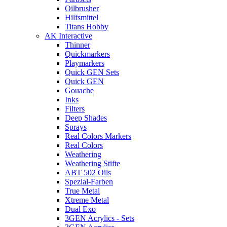
Oilbrusher
Hilfsmittel
Titans Hobby
AK Interactive
Thinner
Quickmarkers
Playmarkers
Quick GEN Sets
Quick GEN
Gouache
Inks
Filters
Deep Shades
Sprays
Real Colors Markers
Real Colors
Weathering
Weathering Stifte
ABT 502 Oils
Spezial-Farben
True Metal
Xtreme Metal
Dual Exo
3GEN Acrylics - Sets