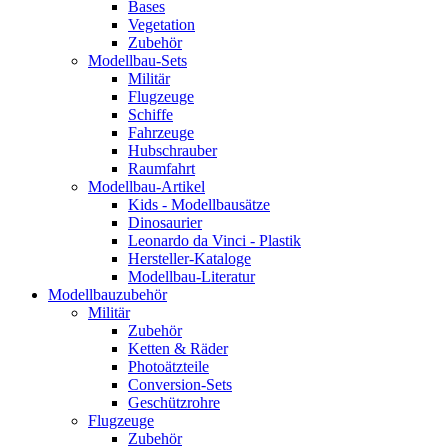
Bases
Vegetation
Zubehör
Modellbau-Sets
Militär
Flugzeuge
Schiffe
Fahrzeuge
Hubschrauber
Raumfahrt
Modellbau-Artikel
Kids - Modellbausätze
Dinosaurier
Leonardo da Vinci - Plastik
Hersteller-Kataloge
Modellbau-Literatur
Modellbauzubehör
Militär
Zubehör
Ketten & Räder
Photoätzteile
Conversion-Sets
Geschützrohre
Flugzeuge
Zubehör