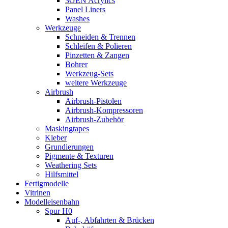
3GEN Acrylics
Panel Liners
Washes
Werkzeuge
Schneiden & Trennen
Schleifen & Polieren
Pinzetten & Zangen
Bohrer
Werkzeug-Sets
weitere Werkzeuge
Airbrush
Airbrush-Pistolen
Airbrush-Kompressoren
Airbrush-Zubehör
Maskingtapes
Kleber
Grundierungen
Pigmente & Texturen
Weathering Sets
Hilfsmittel
Fertigmodelle
Vitrinen
Modelleisenbahn
Spur H0
Auf-, Abfahrten & Brücken