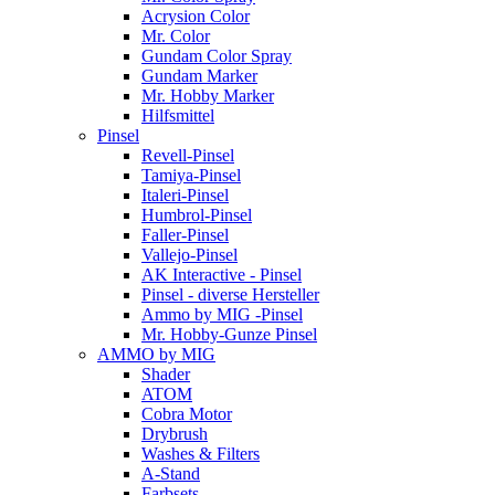
Acrysion Color
Mr. Color
Gundam Color Spray
Gundam Marker
Mr. Hobby Marker
Hilfsmittel
Pinsel
Revell-Pinsel
Tamiya-Pinsel
Italeri-Pinsel
Humbrol-Pinsel
Faller-Pinsel
Vallejo-Pinsel
AK Interactive - Pinsel
Pinsel - diverse Hersteller
Ammo by MIG -Pinsel
Mr. Hobby-Gunze Pinsel
AMMO by MIG
Shader
ATOM
Cobra Motor
Drybrush
Washes & Filters
A-Stand
Farbsets