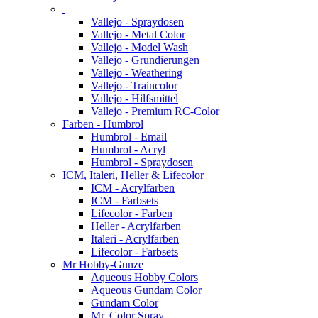
Vallejo - Spraydosen
Vallejo - Metal Color
Vallejo - Model Wash
Vallejo - Grundierungen
Vallejo - Weathering
Vallejo - Traincolor
Vallejo - Hilfsmittel
Vallejo - Premium RC-Color
Farben - Humbrol
Humbrol - Email
Humbrol - Acryl
Humbrol - Spraydosen
ICM, Italeri, Heller & Lifecolor
ICM - Acrylfarben
ICM - Farbsets
Lifecolor - Farben
Heller - Acrylfarben
Italeri - Acrylfarben
Lifecolor - Farbsets
Mr Hobby-Gunze
Aqueous Hobby Colors
Aqueous Gundam Color
Gundam Color
Mr. Color Spray