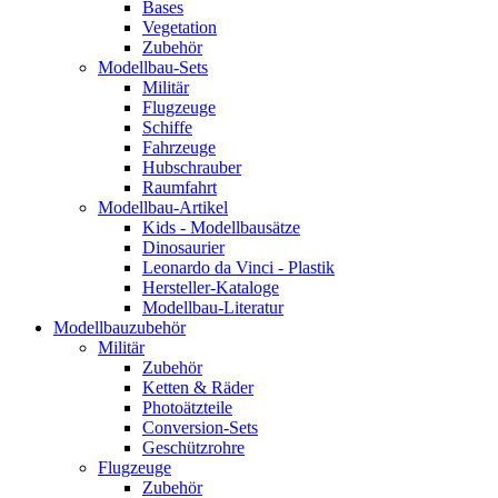
Bases
Vegetation
Zubehör
Modellbau-Sets
Militär
Flugzeuge
Schiffe
Fahrzeuge
Hubschrauber
Raumfahrt
Modellbau-Artikel
Kids - Modellbausätze
Dinosaurier
Leonardo da Vinci - Plastik
Hersteller-Kataloge
Modellbau-Literatur
Modellbauzubehör
Militär
Zubehör
Ketten & Räder
Photoätzteile
Conversion-Sets
Geschützrohre
Flugzeuge
Zubehör