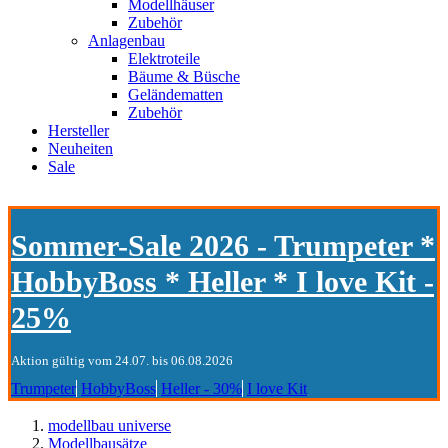
Modellhäuser
Zubehör
Anlagenbau
Elektroteile
Bäume & Büsche
Geländematten
Zubehör
Hersteller
Neuheiten
Sale
Sommer-Sale 2026 - Trumpeter *
HobbyBoss * Heller * I love Kit -
25%
Aktion gültig vom 24.07. bis 06.08.2026
Trumpeter
HobbyBoss
Heller - 30%
I love Kit
modellbau universe
Modellbausätze