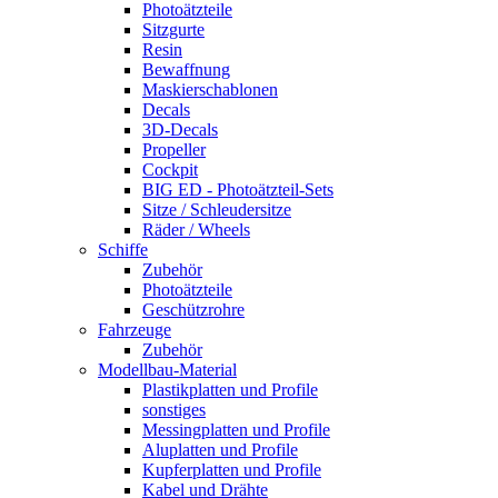
Photoätzteile
Sitzgurte
Resin
Bewaffnung
Maskierschablonen
Decals
3D-Decals
Propeller
Cockpit
BIG ED - Photoätzteil-Sets
Sitze / Schleudersitze
Räder / Wheels
Schiffe
Zubehör
Photoätzteile
Geschützrohre
Fahrzeuge
Zubehör
Modellbau-Material
Plastikplatten und Profile
sonstiges
Messingplatten und Profile
Aluplatten und Profile
Kupferplatten und Profile
Kabel und Drähte