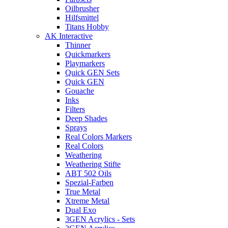
Oilbrusher
Hilfsmittel
Titans Hobby
AK Interactive
Thinner
Quickmarkers
Playmarkers
Quick GEN Sets
Quick GEN
Gouache
Inks
Filters
Deep Shades
Sprays
Real Colors Markers
Real Colors
Weathering
Weathering Stifte
ABT 502 Oils
Spezial-Farben
True Metal
Xtreme Metal
Dual Exo
3GEN Acrylics - Sets