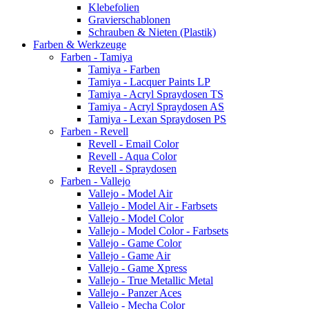
Klebefolien
Gravierschablonen
Schrauben & Nieten (Plastik)
Farben & Werkzeuge
Farben - Tamiya
Tamiya - Farben
Tamiya - Lacquer Paints LP
Tamiya - Acryl Spraydosen TS
Tamiya - Acryl Spraydosen AS
Tamiya - Lexan Spraydosen PS
Farben - Revell
Revell - Email Color
Revell - Aqua Color
Revell - Spraydosen
Farben - Vallejo
Vallejo - Model Air
Vallejo - Model Air - Farbsets
Vallejo - Model Color
Vallejo - Model Color - Farbsets
Vallejo - Game Color
Vallejo - Game Air
Vallejo - Game Xpress
Vallejo - True Metallic Metal
Vallejo - Panzer Aces
Vallejo - Mecha Color