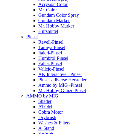
Acrysion Color
Mr. Color
Gundam Color Spray
Gundam Marker
Mr. Hobby Marker
Hilfsmittel
Pinsel
Revell-Pinsel
Tamiya-Pinsel
Italeri-Pinsel
Humbrol-Pinsel
Faller-Pinsel
Vallejo-Pinsel
AK Interactive - Pinsel
Pinsel - diverse Hersteller
Ammo by MIG -Pinsel
Mr. Hobby-Gunze Pinsel
AMMO by MIG
Shader
ATOM
Cobra Motor
Drybrush
Washes & Filters
A-Stand
Farbsets