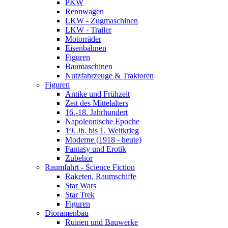
PKW
Rennwagen
LKW - Zugmaschinen
LKW - Trailer
Motorräder
Eisenbahnen
Figuren
Baumaschinen
Nutzfahrzeuge & Traktoren
Figuren
Antike und Frühzeit
Zeit des Mittelalters
16.-18. Jahrhundert
Napoleonische Epoche
19. Jh. bis 1. Weltkrieg
Moderne (1918 - heute)
Fantasy und Erotik
Zubehör
Raumfahrt - Science Fiction
Raketen, Raumschiffe
Star Wars
Star Trek
Figuren
Dioramenbau
Ruinen und Bauwerke