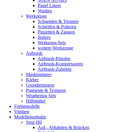
3GEN Acrylics
Panel Liners
Washes
Werkzeuge
Schneiden & Trennen
Schleifen & Polieren
Pinzetten & Zangen
Bohrer
Werkzeug-Sets
weitere Werkzeuge
Airbrush
Airbrush-Pistolen
Airbrush-Kompressoren
Airbrush-Zubehör
Maskingtapes
Kleber
Grundierungen
Pigmente & Texturen
Weathering Sets
Hilfsmittel
Fertigmodelle
Vitrinen
Modelleisenbahn
Spur H0
Auf-, Abfahrten & Brücken