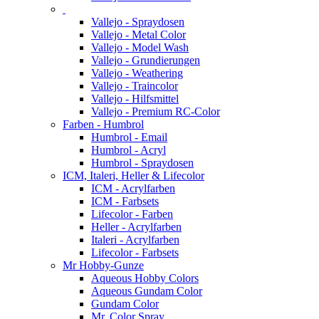
Vallejo - Spraydosen
Vallejo - Metal Color
Vallejo - Model Wash
Vallejo - Grundierungen
Vallejo - Weathering
Vallejo - Traincolor
Vallejo - Hilfsmittel
Vallejo - Premium RC-Color
Farben - Humbrol
Humbrol - Email
Humbrol - Acryl
Humbrol - Spraydosen
ICM, Italeri, Heller & Lifecolor
ICM - Acrylfarben
ICM - Farbsets
Lifecolor - Farben
Heller - Acrylfarben
Italeri - Acrylfarben
Lifecolor - Farbsets
Mr Hobby-Gunze
Aqueous Hobby Colors
Aqueous Gundam Color
Gundam Color
Mr. Color Spray