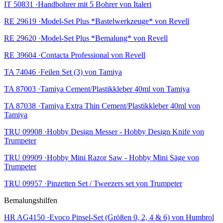
IT 50831 ·Handbohrer mit 5 Bohrer von Italeri
RE 29619 ·Model-Set Plus *Bastelwerkzeuge* von Revell
RE 29620 ·Model-Set Plus *Bemalung* von Revell
RE 39604 ·Contacta Professional von Revell
TA 74046 ·Feilen Set (3) von Tamiya
TA 87003 ·Tamiya Cement/Plastikkleber 40ml von Tamiya
TA 87038 ·Tamiya Extra Thin Cement/Plastikkleber 40ml von
Tamiya
TRU 09908 ·Hobby Design Messer - Hobby Design Knife von
Trumpeter
TRU 09909 ·Hobby Mini Razor Saw - Hobby Mini Säge von
Trumpeter
TRU 09957 ·Pinzetten Set / Tweezers set von Trumpeter
Bemalungshilfen
HR AG4150 ·Evoco Pinsel-Set (Größen 0, 2, 4 & 6) von Humbrol