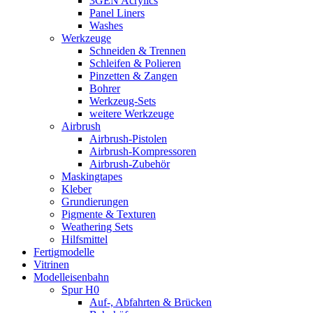
3GEN Acrylics
Panel Liners
Washes
Werkzeuge
Schneiden & Trennen
Schleifen & Polieren
Pinzetten & Zangen
Bohrer
Werkzeug-Sets
weitere Werkzeuge
Airbrush
Airbrush-Pistolen
Airbrush-Kompressoren
Airbrush-Zubehör
Maskingtapes
Kleber
Grundierungen
Pigmente & Texturen
Weathering Sets
Hilfsmittel
Fertigmodelle
Vitrinen
Modelleisenbahn
Spur H0
Auf-, Abfahrten & Brücken