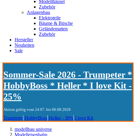
Modellhäuser
Zubehör
Anlagenbau
Elektroteile
Bäume & Büsche
Geländematten
Zubehör
Hersteller
Neuheiten
Sale
Sommer-Sale 2026 - Trumpeter *
HobbyBoss * Heller * I love Kit -
25%
Aktion gültig vom 24.07. bis 06.08.2026
Trumpeter
HobbyBoss
Heller - 30%
I love Kit
modellbau universe
Modelleisenbahn