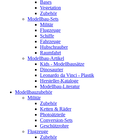
Bases
Vegetation
Zubehör
Modellbau-Sets
Militär
Flugzeuge
Schiffe
Fahrzeuge
Hubschrauber
Raumfahrt
Modellbau-Artikel
Kids - Modellbausätze
Dinosaurier
Leonardo da Vinci - Plastik
Hersteller-Kataloge
Modellbau-Literatur
Modellbauzubehör
Militär
Zubehör
Ketten & Räder
Photoätzteile
Conversion-Sets
Geschützrohre
Flugzeuge
Zubehör