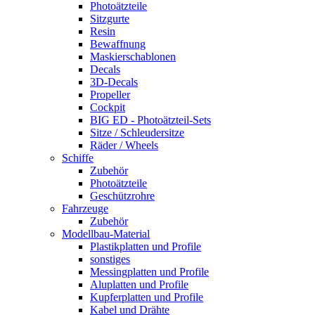
Photoätzteile
Sitzgurte
Resin
Bewaffnung
Maskierschablonen
Decals
3D-Decals
Propeller
Cockpit
BIG ED - Photoätzteil-Sets
Sitze / Schleudersitze
Räder / Wheels
Schiffe
Zubehör
Photoätzteile
Geschützrohre
Fahrzeuge
Zubehör
Modellbau-Material
Plastikplatten und Profile
sonstiges
Messingplatten und Profile
Aluplatten und Profile
Kupferplatten und Profile
Kabel und Drähte