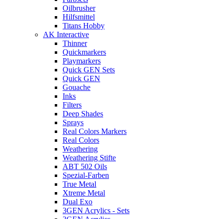
Oilbrusher
Hilfsmittel
Titans Hobby
AK Interactive
Thinner
Quickmarkers
Playmarkers
Quick GEN Sets
Quick GEN
Gouache
Inks
Filters
Deep Shades
Sprays
Real Colors Markers
Real Colors
Weathering
Weathering Stifte
ABT 502 Oils
Spezial-Farben
True Metal
Xtreme Metal
Dual Exo
3GEN Acrylics - Sets