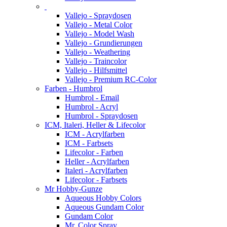
Vallejo - Spraydosen
Vallejo - Metal Color
Vallejo - Model Wash
Vallejo - Grundierungen
Vallejo - Weathering
Vallejo - Traincolor
Vallejo - Hilfsmittel
Vallejo - Premium RC-Color
Farben - Humbrol
Humbrol - Email
Humbrol - Acryl
Humbrol - Spraydosen
ICM, Italeri, Heller & Lifecolor
ICM - Acrylfarben
ICM - Farbsets
Lifecolor - Farben
Heller - Acrylfarben
Italeri - Acrylfarben
Lifecolor - Farbsets
Mr Hobby-Gunze
Aqueous Hobby Colors
Aqueous Gundam Color
Gundam Color
Mr. Color Spray