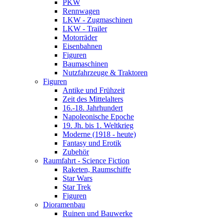
PKW
Rennwagen
LKW - Zugmaschinen
LKW - Trailer
Motorräder
Eisenbahnen
Figuren
Baumaschinen
Nutzfahrzeuge & Traktoren
Figuren
Antike und Frühzeit
Zeit des Mittelalters
16.-18. Jahrhundert
Napoleonische Epoche
19. Jh. bis 1. Weltkrieg
Moderne (1918 - heute)
Fantasy und Erotik
Zubehör
Raumfahrt - Science Fiction
Raketen, Raumschiffe
Star Wars
Star Trek
Figuren
Dioramenbau
Ruinen und Bauwerke