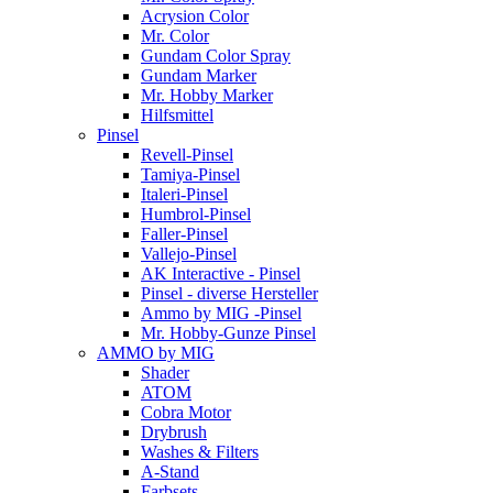
Acrysion Color
Mr. Color
Gundam Color Spray
Gundam Marker
Mr. Hobby Marker
Hilfsmittel
Pinsel
Revell-Pinsel
Tamiya-Pinsel
Italeri-Pinsel
Humbrol-Pinsel
Faller-Pinsel
Vallejo-Pinsel
AK Interactive - Pinsel
Pinsel - diverse Hersteller
Ammo by MIG -Pinsel
Mr. Hobby-Gunze Pinsel
AMMO by MIG
Shader
ATOM
Cobra Motor
Drybrush
Washes & Filters
A-Stand
Farbsets