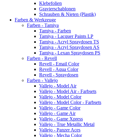
Klebefolien
Gravierschablonen
Schrauben & Nieten (Plastik)
Farben & Werkzeuge
Farben - Tamiya
Tamiya - Farben
Tamiya - Lacquer Paints LP
Tamiya - Acryl Spraydosen TS
Tamiya - Acryl Spraydosen AS
Tamiya - Lexan Spraydosen PS
Farben - Revell
Revell - Email Color
Revell - Aqua Color
Revell - Spraydosen
Farben - Vallejo
Vallejo - Model Air
Vallejo - Model Air - Farbsets
Vallejo - Model Color
Vallejo - Model Color - Farbsets
Vallejo - Game Color
Vallejo - Game Air
Vallejo - Game Xpress
Vallejo - True Metallic Metal
Vallejo - Panzer Aces
Vallejo - Mecha Color