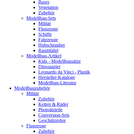
Bases
Vegetation
Zubehör
Modellbau-Sets
Militär
Flugzeuge
Schiffe
Fahrzeuge
Hubschrauber
Raumfahrt
Modellbau-Artikel
Kids - Modellbausätze
Dinosaurier
Leonardo da Vinci - Plastik
Hersteller-Kataloge
Modellbau-Literatur
Modellbauzubehör
Militär
Zubehör
Ketten & Räder
Photoätzteile
Conversion-Sets
Geschützrohre
Flugzeuge
Zubehör