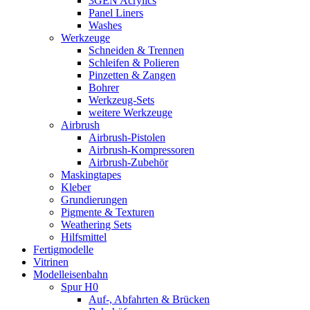
3GEN Acrylics
Panel Liners
Washes
Werkzeuge
Schneiden & Trennen
Schleifen & Polieren
Pinzetten & Zangen
Bohrer
Werkzeug-Sets
weitere Werkzeuge
Airbrush
Airbrush-Pistolen
Airbrush-Kompressoren
Airbrush-Zubehör
Maskingtapes
Kleber
Grundierungen
Pigmente & Texturen
Weathering Sets
Hilfsmittel
Fertigmodelle
Vitrinen
Modelleisenbahn
Spur H0
Auf-, Abfahrten & Brücken