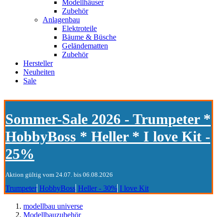
Modellhäuser
Zubehör
Anlagenbau
Elektroteile
Bäume & Büsche
Geländematten
Zubehör
Hersteller
Neuheiten
Sale
Sommer-Sale 2026 - Trumpeter *
HobbyBoss * Heller * I love Kit -
25%
Aktion gültig vom 24.07. bis 06.08.2026
Trumpeter
HobbyBoss
Heller - 30%
I love Kit
modellbau universe
Modellbauzubehör