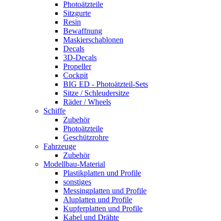
Photoätzteile
Sitzgurte
Resin
Bewaffnung
Maskierschablonen
Decals
3D-Decals
Propeller
Cockpit
BIG ED - Photoätzteil-Sets
Sitze / Schleudersitze
Räder / Wheels
Schiffe
Zubehör
Photoätzteile
Geschützrohre
Fahrzeuge
Zubehör
Modellbau-Material
Plastikplatten und Profile
sonstiges
Messingplatten und Profile
Aluplatten und Profile
Kupferplatten und Profile
Kabel und Drähte