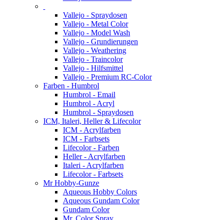
Vallejo - Spraydosen
Vallejo - Metal Color
Vallejo - Model Wash
Vallejo - Grundierungen
Vallejo - Weathering
Vallejo - Traincolor
Vallejo - Hilfsmittel
Vallejo - Premium RC-Color
Farben - Humbrol
Humbrol - Email
Humbrol - Acryl
Humbrol - Spraydosen
ICM, Italeri, Heller & Lifecolor
ICM - Acrylfarben
ICM - Farbsets
Lifecolor - Farben
Heller - Acrylfarben
Italeri - Acrylfarben
Lifecolor - Farbsets
Mr Hobby-Gunze
Aqueous Hobby Colors
Aqueous Gundam Color
Gundam Color
Mr. Color Spray