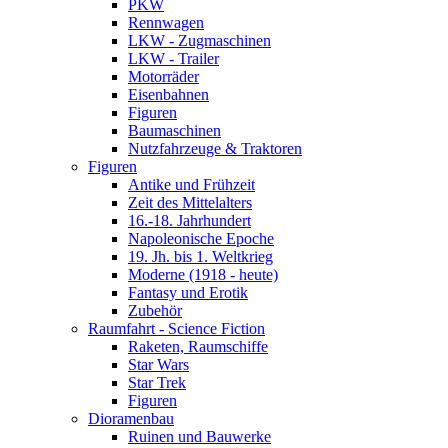
PKW
Rennwagen
LKW - Zugmaschinen
LKW - Trailer
Motorräder
Eisenbahnen
Figuren
Baumaschinen
Nutzfahrzeuge & Traktoren
Figuren
Antike und Frühzeit
Zeit des Mittelalters
16.-18. Jahrhundert
Napoleonische Epoche
19. Jh. bis 1. Weltkrieg
Moderne (1918 - heute)
Fantasy und Erotik
Zubehör
Raumfahrt - Science Fiction
Raketen, Raumschiffe
Star Wars
Star Trek
Figuren
Dioramenbau
Ruinen und Bauwerke