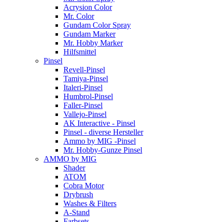
Acrysion Color
Mr. Color
Gundam Color Spray
Gundam Marker
Mr. Hobby Marker
Hilfsmittel
Pinsel
Revell-Pinsel
Tamiya-Pinsel
Italeri-Pinsel
Humbrol-Pinsel
Faller-Pinsel
Vallejo-Pinsel
AK Interactive - Pinsel
Pinsel - diverse Hersteller
Ammo by MIG -Pinsel
Mr. Hobby-Gunze Pinsel
AMMO by MIG
Shader
ATOM
Cobra Motor
Drybrush
Washes & Filters
A-Stand
Farbsets