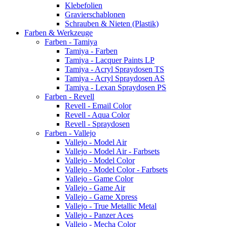
Klebefolien
Gravierschablonen
Schrauben & Nieten (Plastik)
Farben & Werkzeuge
Farben - Tamiya
Tamiya - Farben
Tamiya - Lacquer Paints LP
Tamiya - Acryl Spraydosen TS
Tamiya - Acryl Spraydosen AS
Tamiya - Lexan Spraydosen PS
Farben - Revell
Revell - Email Color
Revell - Aqua Color
Revell - Spraydosen
Farben - Vallejo
Vallejo - Model Air
Vallejo - Model Air - Farbsets
Vallejo - Model Color
Vallejo - Model Color - Farbsets
Vallejo - Game Color
Vallejo - Game Air
Vallejo - Game Xpress
Vallejo - True Metallic Metal
Vallejo - Panzer Aces
Vallejo - Mecha Color