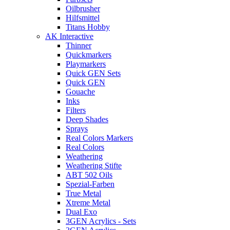
Oilbrusher
Hilfsmittel
Titans Hobby
AK Interactive
Thinner
Quickmarkers
Playmarkers
Quick GEN Sets
Quick GEN
Gouache
Inks
Filters
Deep Shades
Sprays
Real Colors Markers
Real Colors
Weathering
Weathering Stifte
ABT 502 Oils
Spezial-Farben
True Metal
Xtreme Metal
Dual Exo
3GEN Acrylics - Sets