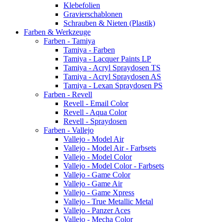
Klebefolien
Gravierschablonen
Schrauben & Nieten (Plastik)
Farben & Werkzeuge
Farben - Tamiya
Tamiya - Farben
Tamiya - Lacquer Paints LP
Tamiya - Acryl Spraydosen TS
Tamiya - Acryl Spraydosen AS
Tamiya - Lexan Spraydosen PS
Farben - Revell
Revell - Email Color
Revell - Aqua Color
Revell - Spraydosen
Farben - Vallejo
Vallejo - Model Air
Vallejo - Model Air - Farbsets
Vallejo - Model Color
Vallejo - Model Color - Farbsets
Vallejo - Game Color
Vallejo - Game Air
Vallejo - Game Xpress
Vallejo - True Metallic Metal
Vallejo - Panzer Aces
Vallejo - Mecha Color