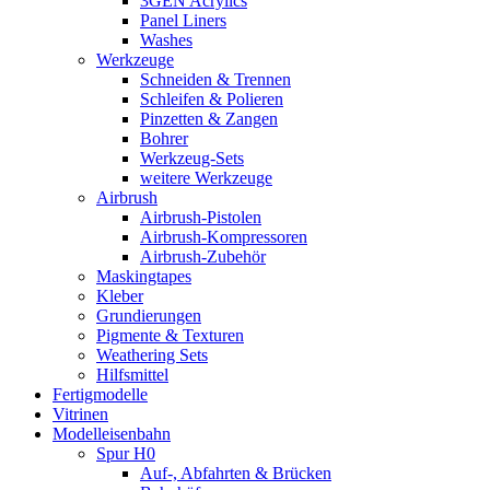
3GEN Acrylics
Panel Liners
Washes
Werkzeuge
Schneiden & Trennen
Schleifen & Polieren
Pinzetten & Zangen
Bohrer
Werkzeug-Sets
weitere Werkzeuge
Airbrush
Airbrush-Pistolen
Airbrush-Kompressoren
Airbrush-Zubehör
Maskingtapes
Kleber
Grundierungen
Pigmente & Texturen
Weathering Sets
Hilfsmittel
Fertigmodelle
Vitrinen
Modelleisenbahn
Spur H0
Auf-, Abfahrten & Brücken