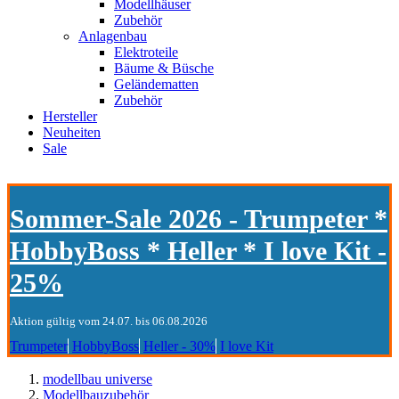
Modellhäuser
Zubehör
Anlagenbau
Elektroteile
Bäume & Büsche
Geländematten
Zubehör
Hersteller
Neuheiten
Sale
Sommer-Sale 2026 - Trumpeter *
HobbyBoss * Heller * I love Kit -
25%
Aktion gültig vom 24.07. bis 06.08.2026
Trumpeter
HobbyBoss
Heller - 30%
I love Kit
modellbau universe
Modellbauzubehör