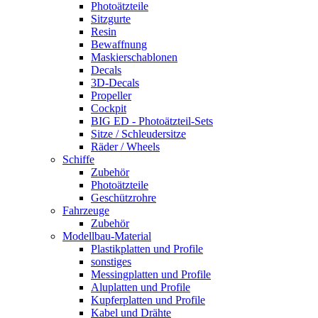
Photoätzteile
Sitzgurte
Resin
Bewaffnung
Maskierschablonen
Decals
3D-Decals
Propeller
Cockpit
BIG ED - Photoätzteil-Sets
Sitze / Schleudersitze
Räder / Wheels
Schiffe
Zubehör
Photoätzteile
Geschützrohre
Fahrzeuge
Zubehör
Modellbau-Material
Plastikplatten und Profile
sonstiges
Messingplatten und Profile
Aluplatten und Profile
Kupferplatten und Profile
Kabel und Drähte