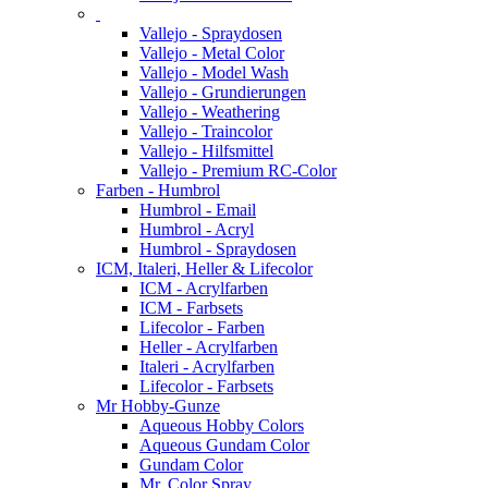
Vallejo - Spraydosen
Vallejo - Metal Color
Vallejo - Model Wash
Vallejo - Grundierungen
Vallejo - Weathering
Vallejo - Traincolor
Vallejo - Hilfsmittel
Vallejo - Premium RC-Color
Farben - Humbrol
Humbrol - Email
Humbrol - Acryl
Humbrol - Spraydosen
ICM, Italeri, Heller & Lifecolor
ICM - Acrylfarben
ICM - Farbsets
Lifecolor - Farben
Heller - Acrylfarben
Italeri - Acrylfarben
Lifecolor - Farbsets
Mr Hobby-Gunze
Aqueous Hobby Colors
Aqueous Gundam Color
Gundam Color
Mr. Color Spray