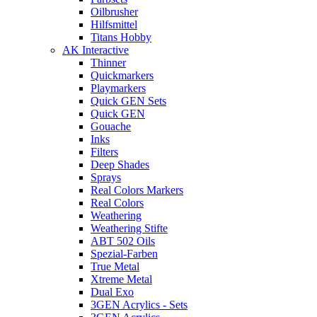
Oilbrusher
Hilfsmittel
Titans Hobby
AK Interactive
Thinner
Quickmarkers
Playmarkers
Quick GEN Sets
Quick GEN
Gouache
Inks
Filters
Deep Shades
Sprays
Real Colors Markers
Real Colors
Weathering
Weathering Stifte
ABT 502 Oils
Spezial-Farben
True Metal
Xtreme Metal
Dual Exo
3GEN Acrylics - Sets