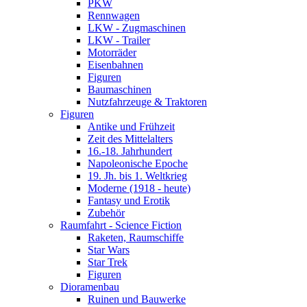
PKW
Rennwagen
LKW - Zugmaschinen
LKW - Trailer
Motorräder
Eisenbahnen
Figuren
Baumaschinen
Nutzfahrzeuge & Traktoren
Figuren
Antike und Frühzeit
Zeit des Mittelalters
16.-18. Jahrhundert
Napoleonische Epoche
19. Jh. bis 1. Weltkrieg
Moderne (1918 - heute)
Fantasy und Erotik
Zubehör
Raumfahrt - Science Fiction
Raketen, Raumschiffe
Star Wars
Star Trek
Figuren
Dioramenbau
Ruinen und Bauwerke