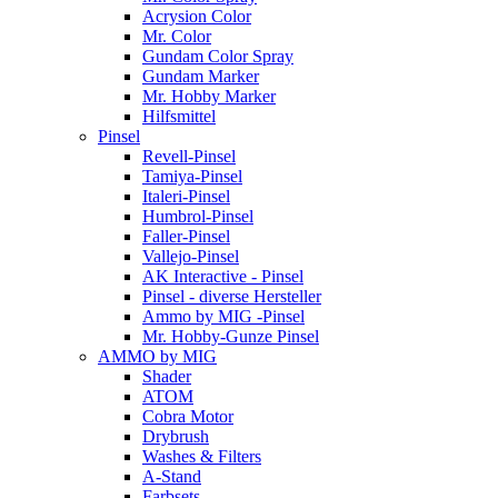
Acrysion Color
Mr. Color
Gundam Color Spray
Gundam Marker
Mr. Hobby Marker
Hilfsmittel
Pinsel
Revell-Pinsel
Tamiya-Pinsel
Italeri-Pinsel
Humbrol-Pinsel
Faller-Pinsel
Vallejo-Pinsel
AK Interactive - Pinsel
Pinsel - diverse Hersteller
Ammo by MIG -Pinsel
Mr. Hobby-Gunze Pinsel
AMMO by MIG
Shader
ATOM
Cobra Motor
Drybrush
Washes & Filters
A-Stand
Farbsets