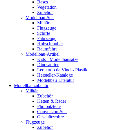
Bases
Vegetation
Zubehör
Modellbau-Sets
Militär
Flugzeuge
Schiffe
Fahrzeuge
Hubschrauber
Raumfahrt
Modellbau-Artikel
Kids - Modellbausätze
Dinosaurier
Leonardo da Vinci - Plastik
Hersteller-Kataloge
Modellbau-Literatur
Modellbauzubehör
Militär
Zubehör
Ketten & Räder
Photoätzteile
Conversion-Sets
Geschützrohre
Flugzeuge
Zubehör