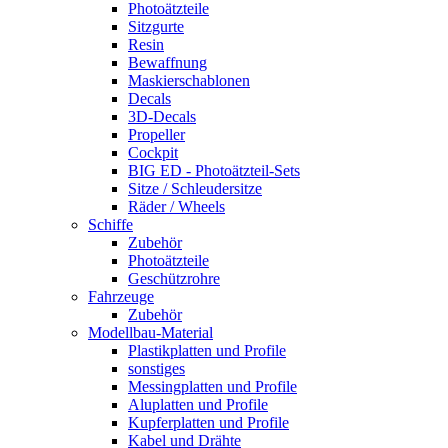
Photoätzteile
Sitzgurte
Resin
Bewaffnung
Maskierschablonen
Decals
3D-Decals
Propeller
Cockpit
BIG ED - Photoätzteil-Sets
Sitze / Schleudersitze
Räder / Wheels
Schiffe
Zubehör
Photoätzteile
Geschützrohre
Fahrzeuge
Zubehör
Modellbau-Material
Plastikplatten und Profile
sonstiges
Messingplatten und Profile
Aluplatten und Profile
Kupferplatten und Profile
Kabel und Drähte