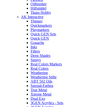
Oilbrusher
Hilfsmittel
Titans Hobby
AK Interactive
Thinner
Quickmarkers
Playmarkers
Quick GEN Sets
Quick GEN
Gouache
Inks
Filters
Deep Shades
Sprays
Real Colors Markers
Real Colors
Weathering
Weathering Stifte
ABT 502 Oils
Spezial-Farben
True Metal
Xtreme Metal
Dual Exo
3GEN Acrylics - Sets