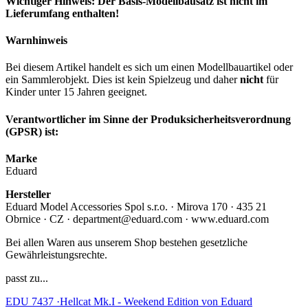
Wichtiger Hinweis: Der Basis-Modellbausatz ist nicht im
Lieferumfang enthalten!
Warnhinweis
Bei diesem Artikel handelt es sich um einen Modellbauartikel oder
ein Sammlerobjekt. Dies ist kein Spielzeug und daher
nicht
für
Kinder unter 15 Jahren geeignet.
Verantwortlicher im Sinne der Produksicherheitsverordnung
(GPSR) ist:
Marke
Eduard
Hersteller
Eduard Model Accessories Spol s.r.o. · Mirova 170 · 435 21
Obrnice · CZ · department@eduard.com · www.eduard.com
Bei allen Waren aus unserem Shop bestehen gesetzliche
Gewährleistungsrechte.
passt zu...
EDU 7437 ·Hellcat Mk.I - Weekend Edition von Eduard