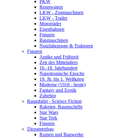
PKW
Rennwagen
LKW - Zugmaschinen
LKW - Trailer
Motorräder
Eisenbahnen
Figuren
Baumaschinen
Nutzfahrzeuge & Traktoren
Figuren
Antike und Frühzeit
Zeit des Mittelalters
16.-18. Jahrhundert
Napoleonische Epoche
19. Jh. bis 1. Weltkrieg
Moderne (1918 - heute)
Fantasy und Erotik
Zubehör
Raumfahrt - Science Fiction
Raketen, Raumschiffe
Star Wars
Star Trek
Figuren
Dioramenbau
Ruinen und Bauwerke