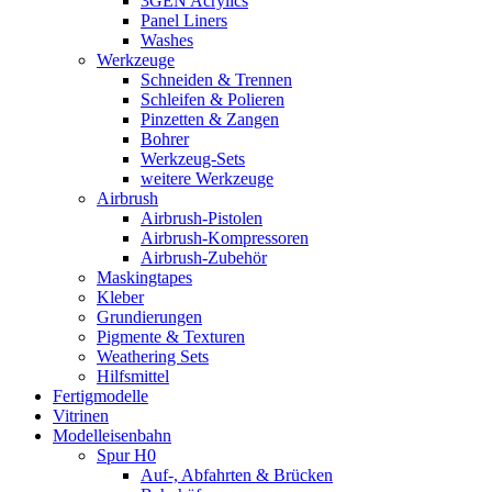
3GEN Acrylics
Panel Liners
Washes
Werkzeuge
Schneiden & Trennen
Schleifen & Polieren
Pinzetten & Zangen
Bohrer
Werkzeug-Sets
weitere Werkzeuge
Airbrush
Airbrush-Pistolen
Airbrush-Kompressoren
Airbrush-Zubehör
Maskingtapes
Kleber
Grundierungen
Pigmente & Texturen
Weathering Sets
Hilfsmittel
Fertigmodelle
Vitrinen
Modelleisenbahn
Spur H0
Auf-, Abfahrten & Brücken