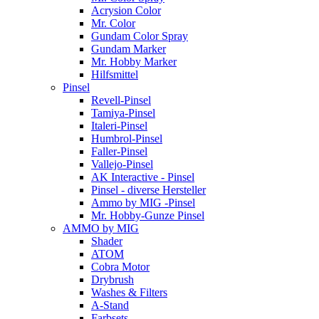
Acrysion Color
Mr. Color
Gundam Color Spray
Gundam Marker
Mr. Hobby Marker
Hilfsmittel
Pinsel
Revell-Pinsel
Tamiya-Pinsel
Italeri-Pinsel
Humbrol-Pinsel
Faller-Pinsel
Vallejo-Pinsel
AK Interactive - Pinsel
Pinsel - diverse Hersteller
Ammo by MIG -Pinsel
Mr. Hobby-Gunze Pinsel
AMMO by MIG
Shader
ATOM
Cobra Motor
Drybrush
Washes & Filters
A-Stand
Farbsets