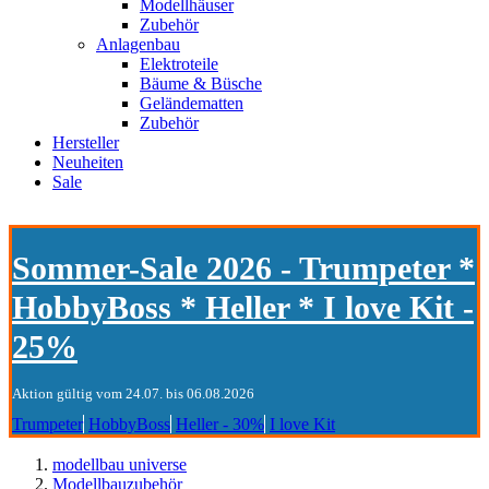
Modellhäuser
Zubehör
Anlagenbau
Elektroteile
Bäume & Büsche
Geländematten
Zubehör
Hersteller
Neuheiten
Sale
Sommer-Sale 2026 - Trumpeter *
HobbyBoss * Heller * I love Kit -
25%
Aktion gültig vom 24.07. bis 06.08.2026
Trumpeter
HobbyBoss
Heller - 30%
I love Kit
modellbau universe
Modellbauzubehör