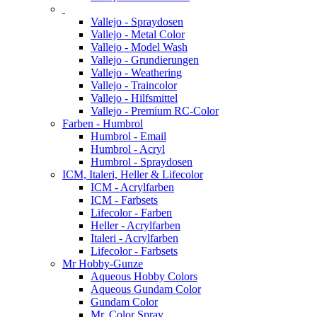
Vallejo - Spraydosen
Vallejo - Metal Color
Vallejo - Model Wash
Vallejo - Grundierungen
Vallejo - Weathering
Vallejo - Traincolor
Vallejo - Hilfsmittel
Vallejo - Premium RC-Color
Farben - Humbrol
Humbrol - Email
Humbrol - Acryl
Humbrol - Spraydosen
ICM, Italeri, Heller & Lifecolor
ICM - Acrylfarben
ICM - Farbsets
Lifecolor - Farben
Heller - Acrylfarben
Italeri - Acrylfarben
Lifecolor - Farbsets
Mr Hobby-Gunze
Aqueous Hobby Colors
Aqueous Gundam Color
Gundam Color
Mr. Color Spray