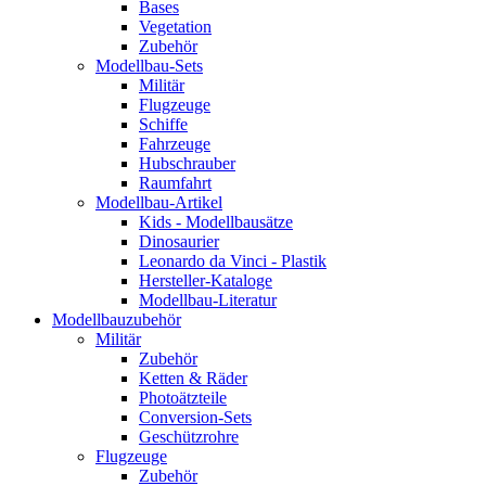
Bases
Vegetation
Zubehör
Modellbau-Sets
Militär
Flugzeuge
Schiffe
Fahrzeuge
Hubschrauber
Raumfahrt
Modellbau-Artikel
Kids - Modellbausätze
Dinosaurier
Leonardo da Vinci - Plastik
Hersteller-Kataloge
Modellbau-Literatur
Modellbauzubehör
Militär
Zubehör
Ketten & Räder
Photoätzteile
Conversion-Sets
Geschützrohre
Flugzeuge
Zubehör