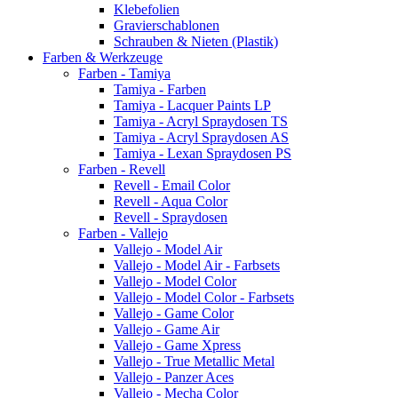
Klebefolien
Gravierschablonen
Schrauben & Nieten (Plastik)
Farben & Werkzeuge
Farben - Tamiya
Tamiya - Farben
Tamiya - Lacquer Paints LP
Tamiya - Acryl Spraydosen TS
Tamiya - Acryl Spraydosen AS
Tamiya - Lexan Spraydosen PS
Farben - Revell
Revell - Email Color
Revell - Aqua Color
Revell - Spraydosen
Farben - Vallejo
Vallejo - Model Air
Vallejo - Model Air - Farbsets
Vallejo - Model Color
Vallejo - Model Color - Farbsets
Vallejo - Game Color
Vallejo - Game Air
Vallejo - Game Xpress
Vallejo - True Metallic Metal
Vallejo - Panzer Aces
Vallejo - Mecha Color