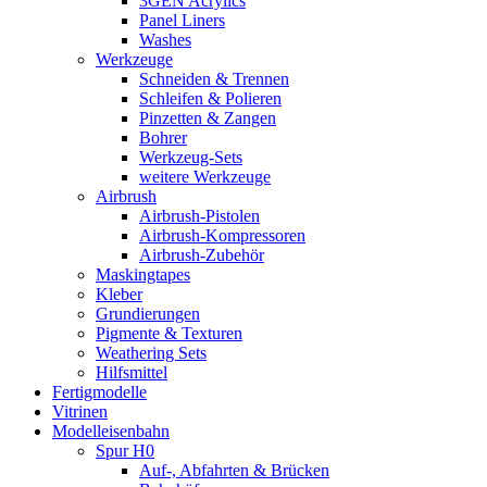
3GEN Acrylics
Panel Liners
Washes
Werkzeuge
Schneiden & Trennen
Schleifen & Polieren
Pinzetten & Zangen
Bohrer
Werkzeug-Sets
weitere Werkzeuge
Airbrush
Airbrush-Pistolen
Airbrush-Kompressoren
Airbrush-Zubehör
Maskingtapes
Kleber
Grundierungen
Pigmente & Texturen
Weathering Sets
Hilfsmittel
Fertigmodelle
Vitrinen
Modelleisenbahn
Spur H0
Auf-, Abfahrten & Brücken