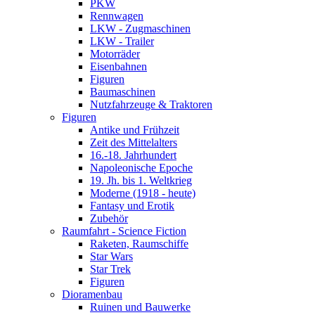
PKW
Rennwagen
LKW - Zugmaschinen
LKW - Trailer
Motorräder
Eisenbahnen
Figuren
Baumaschinen
Nutzfahrzeuge & Traktoren
Figuren
Antike und Frühzeit
Zeit des Mittelalters
16.-18. Jahrhundert
Napoleonische Epoche
19. Jh. bis 1. Weltkrieg
Moderne (1918 - heute)
Fantasy und Erotik
Zubehör
Raumfahrt - Science Fiction
Raketen, Raumschiffe
Star Wars
Star Trek
Figuren
Dioramenbau
Ruinen und Bauwerke