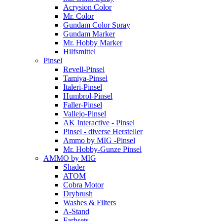
Acrysion Color
Mr. Color
Gundam Color Spray
Gundam Marker
Mr. Hobby Marker
Hilfsmittel
Pinsel
Revell-Pinsel
Tamiya-Pinsel
Italeri-Pinsel
Humbrol-Pinsel
Faller-Pinsel
Vallejo-Pinsel
AK Interactive - Pinsel
Pinsel - diverse Hersteller
Ammo by MIG -Pinsel
Mr. Hobby-Gunze Pinsel
AMMO by MIG
Shader
ATOM
Cobra Motor
Drybrush
Washes & Filters
A-Stand
Farbsets