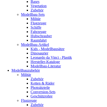
Bases
Vegetation
Zubehör
Modellbau-Sets
Militär
Flugzeuge
Schiffe
Fahrzeuge
Hubschrauber
Raumfahrt
Modellbau-Artikel
Kids - Modellbausätze
Dinosaurier
Leonardo da Vinci - Plastik
Hersteller-Kataloge
Modellbau-Literatur
Modellbauzubehör
Militär
Zubehör
Ketten & Räder
Photoätzteile
Conversion-Sets
Geschützrohre
Flugzeuge
Zubehör