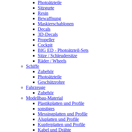
Photoätzteile
Sitzgurte
Resin
Bewaffnung
Maskierschablonen
Decals
3D-Decals
Propeller
Cockpit
BIG ED - Photoätzteil-Sets
Sitze / Schleudersitze
Räder / Wheels
Schiffe
Zubehör
Photoätzteile
Geschützrohre
Fahrzeuge
Zubehör
Modellbau-Material
Plastikplatten und Profile
sonstiges
Messingplatten und Profile
Aluplatten und Profile
Kupferplatten und Profile
Kabel und Drähte