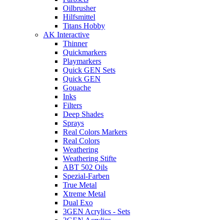
Oilbrusher
Hilfsmittel
Titans Hobby
AK Interactive
Thinner
Quickmarkers
Playmarkers
Quick GEN Sets
Quick GEN
Gouache
Inks
Filters
Deep Shades
Sprays
Real Colors Markers
Real Colors
Weathering
Weathering Stifte
ABT 502 Oils
Spezial-Farben
True Metal
Xtreme Metal
Dual Exo
3GEN Acrylics - Sets