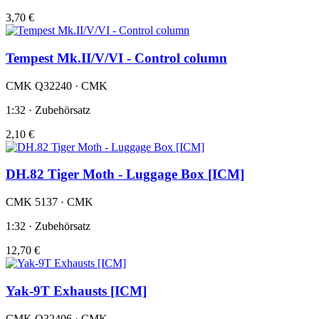
3,70 €
Tempest Mk.II/V/VI - Control column
CMK Q32240 · CMK
1:32 · Zubehörsatz
2,10 €
DH.82 Tiger Moth - Luggage Box [ICM]
CMK 5137 · CMK
1:32 · Zubehörsatz
12,70 €
Yak-9T Exhausts [ICM]
CMK Q32406 · CMK