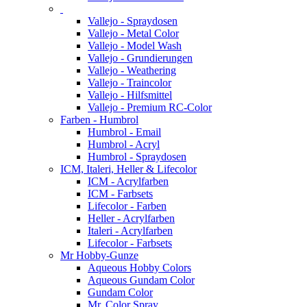
Vallejo - Spraydosen
Vallejo - Metal Color
Vallejo - Model Wash
Vallejo - Grundierungen
Vallejo - Weathering
Vallejo - Traincolor
Vallejo - Hilfsmittel
Vallejo - Premium RC-Color
Farben - Humbrol
Humbrol - Email
Humbrol - Acryl
Humbrol - Spraydosen
ICM, Italeri, Heller & Lifecolor
ICM - Acrylfarben
ICM - Farbsets
Lifecolor - Farben
Heller - Acrylfarben
Italeri - Acrylfarben
Lifecolor - Farbsets
Mr Hobby-Gunze
Aqueous Hobby Colors
Aqueous Gundam Color
Gundam Color
Mr. Color Spray