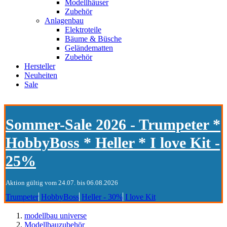
Modellhäuser
Zubehör
Anlagenbau
Elektroteile
Bäume & Büsche
Geländematten
Zubehör
Hersteller
Neuheiten
Sale
Sommer-Sale 2026 - Trumpeter *
HobbyBoss * Heller * I love Kit -
25%
Aktion gültig vom 24.07. bis 06.08.2026
Trumpeter
HobbyBoss
Heller - 30%
I love Kit
modellbau universe
Modellbauzubehör