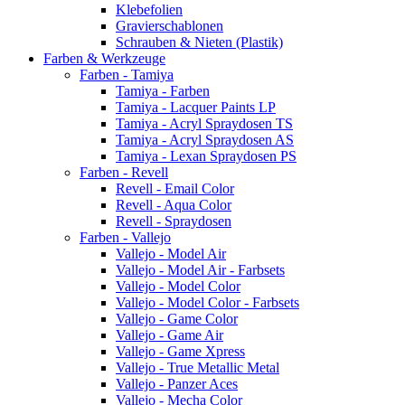
Klebefolien
Gravierschablonen
Schrauben & Nieten (Plastik)
Farben & Werkzeuge
Farben - Tamiya
Tamiya - Farben
Tamiya - Lacquer Paints LP
Tamiya - Acryl Spraydosen TS
Tamiya - Acryl Spraydosen AS
Tamiya - Lexan Spraydosen PS
Farben - Revell
Revell - Email Color
Revell - Aqua Color
Revell - Spraydosen
Farben - Vallejo
Vallejo - Model Air
Vallejo - Model Air - Farbsets
Vallejo - Model Color
Vallejo - Model Color - Farbsets
Vallejo - Game Color
Vallejo - Game Air
Vallejo - Game Xpress
Vallejo - True Metallic Metal
Vallejo - Panzer Aces
Vallejo - Mecha Color