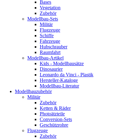
Bases
Vegetation
Zubehör
Modellbau-Sets
Militär
Flugzeuge
Schiffe
Fahrzeuge
Hubschrauber
Raumfahrt
Modellbau-Artikel
Kids - Modellbausätze
Dinosaurier
Leonardo da Vinci - Plastik
Hersteller-Kataloge
Modellbau-Literatur
Modellbauzubehör
Militär
Zubehör
Ketten & Räder
Photoätzteile
Conversion-Sets
Geschützrohre
Flugzeuge
Zubehör