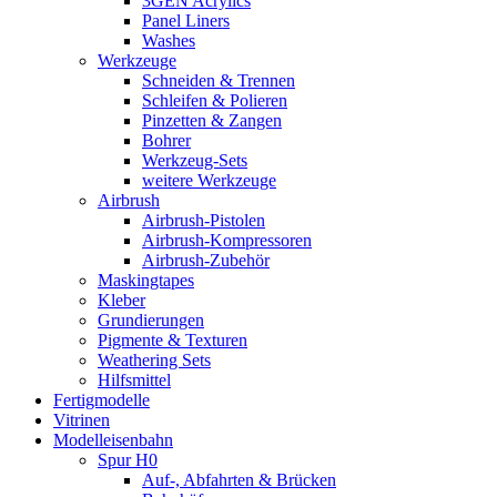
3GEN Acrylics
Panel Liners
Washes
Werkzeuge
Schneiden & Trennen
Schleifen & Polieren
Pinzetten & Zangen
Bohrer
Werkzeug-Sets
weitere Werkzeuge
Airbrush
Airbrush-Pistolen
Airbrush-Kompressoren
Airbrush-Zubehör
Maskingtapes
Kleber
Grundierungen
Pigmente & Texturen
Weathering Sets
Hilfsmittel
Fertigmodelle
Vitrinen
Modelleisenbahn
Spur H0
Auf-, Abfahrten & Brücken