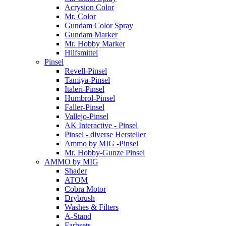
Acrysion Color
Mr. Color
Gundam Color Spray
Gundam Marker
Mr. Hobby Marker
Hilfsmittel
Pinsel
Revell-Pinsel
Tamiya-Pinsel
Italeri-Pinsel
Humbrol-Pinsel
Faller-Pinsel
Vallejo-Pinsel
AK Interactive - Pinsel
Pinsel - diverse Hersteller
Ammo by MIG -Pinsel
Mr. Hobby-Gunze Pinsel
AMMO by MIG
Shader
ATOM
Cobra Motor
Drybrush
Washes & Filters
A-Stand
Farbsets