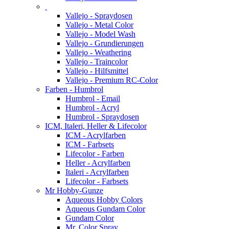
Vallejo - Spraydosen
Vallejo - Metal Color
Vallejo - Model Wash
Vallejo - Grundierungen
Vallejo - Weathering
Vallejo - Traincolor
Vallejo - Hilfsmittel
Vallejo - Premium RC-Color
Farben - Humbrol
Humbrol - Email
Humbrol - Acryl
Humbrol - Spraydosen
ICM, Italeri, Heller & Lifecolor
ICM - Acrylfarben
ICM - Farbsets
Lifecolor - Farben
Heller - Acrylfarben
Italeri - Acrylfarben
Lifecolor - Farbsets
Mr Hobby-Gunze
Aqueous Hobby Colors
Aqueous Gundam Color
Gundam Color
Mr. Color Spray