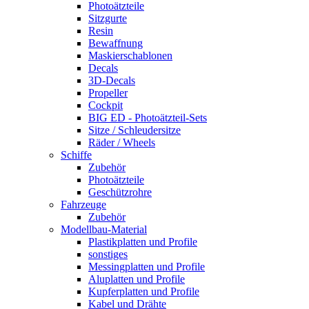
Photoätzteile
Sitzgurte
Resin
Bewaffnung
Maskierschablonen
Decals
3D-Decals
Propeller
Cockpit
BIG ED - Photoätzteil-Sets
Sitze / Schleudersitze
Räder / Wheels
Schiffe
Zubehör
Photoätzteile
Geschützrohre
Fahrzeuge
Zubehör
Modellbau-Material
Plastikplatten und Profile
sonstiges
Messingplatten und Profile
Aluplatten und Profile
Kupferplatten und Profile
Kabel und Drähte