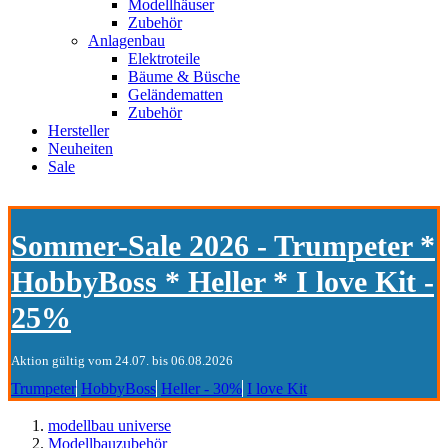
Modellhäuser
Zubehör
Anlagenbau
Elektroteile
Bäume & Büsche
Geländematten
Zubehör
Hersteller
Neuheiten
Sale
Sommer-Sale 2026 - Trumpeter *
HobbyBoss * Heller * I love Kit -
25%
Aktion gültig vom 24.07. bis 06.08.2026
Trumpeter
HobbyBoss
Heller - 30%
I love Kit
modellbau universe
Modellbauzubehör