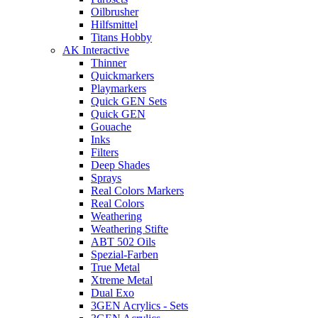
Oilbrusher
Hilfsmittel
Titans Hobby
AK Interactive
Thinner
Quickmarkers
Playmarkers
Quick GEN Sets
Quick GEN
Gouache
Inks
Filters
Deep Shades
Sprays
Real Colors Markers
Real Colors
Weathering
Weathering Stifte
ABT 502 Oils
Spezial-Farben
True Metal
Xtreme Metal
Dual Exo
3GEN Acrylics - Sets