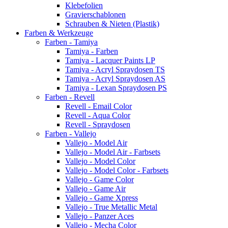
Klebefolien
Gravierschablonen
Schrauben & Nieten (Plastik)
Farben & Werkzeuge
Farben - Tamiya
Tamiya - Farben
Tamiya - Lacquer Paints LP
Tamiya - Acryl Spraydosen TS
Tamiya - Acryl Spraydosen AS
Tamiya - Lexan Spraydosen PS
Farben - Revell
Revell - Email Color
Revell - Aqua Color
Revell - Spraydosen
Farben - Vallejo
Vallejo - Model Air
Vallejo - Model Air - Farbsets
Vallejo - Model Color
Vallejo - Model Color - Farbsets
Vallejo - Game Color
Vallejo - Game Air
Vallejo - Game Xpress
Vallejo - True Metallic Metal
Vallejo - Panzer Aces
Vallejo - Mecha Color