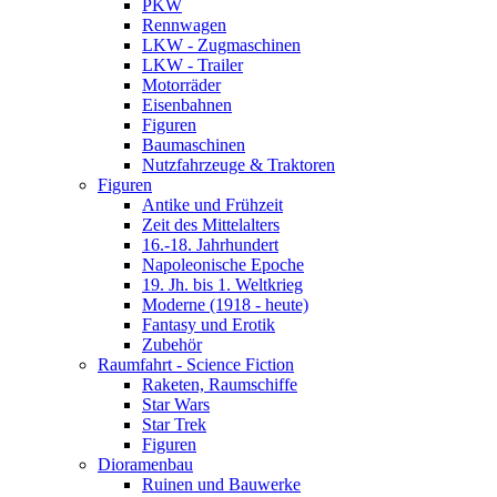
PKW
Rennwagen
LKW - Zugmaschinen
LKW - Trailer
Motorräder
Eisenbahnen
Figuren
Baumaschinen
Nutzfahrzeuge & Traktoren
Figuren
Antike und Frühzeit
Zeit des Mittelalters
16.-18. Jahrhundert
Napoleonische Epoche
19. Jh. bis 1. Weltkrieg
Moderne (1918 - heute)
Fantasy und Erotik
Zubehör
Raumfahrt - Science Fiction
Raketen, Raumschiffe
Star Wars
Star Trek
Figuren
Dioramenbau
Ruinen und Bauwerke