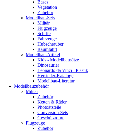
Bases
Vegetation
Zubehör
Modellbau-Sets
Militär
Flugzeuge
Schiffe
Fahrzeuge
Hubschrauber
Raumfahrt
Modellbau-Artikel
Kids - Modellbausätze
Dinosaurier
Leonardo da Vinci - Plastik
Hersteller-Kataloge
Modellbau-Literatur
Modellbauzubehör
Militär
Zubehör
Ketten & Räder
Photoätzteile
Conversion-Sets
Geschützrohre
Flugzeuge
Zubehör