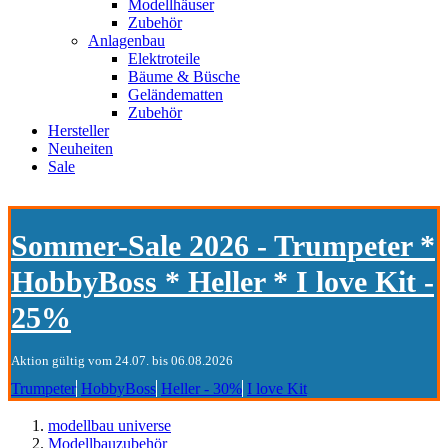
Modellhäuser
Zubehör
Anlagenbau
Elektroteile
Bäume & Büsche
Geländematten
Zubehör
Hersteller
Neuheiten
Sale
Sommer-Sale 2026 - Trumpeter *
HobbyBoss * Heller * I love Kit -
25%
Aktion gültig vom 24.07. bis 06.08.2026
Trumpeter
HobbyBoss
Heller - 30%
I love Kit
modellbau universe
Modellbauzubehör