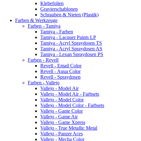
Klebefolien
Gravierschablonen
Schrauben & Nieten (Plastik)
Farben & Werkzeuge
Farben - Tamiya
Tamiya - Farben
Tamiya - Lacquer Paints LP
Tamiya - Acryl Spraydosen TS
Tamiya - Acryl Spraydosen AS
Tamiya - Lexan Spraydosen PS
Farben - Revell
Revell - Email Color
Revell - Aqua Color
Revell - Spraydosen
Farben - Vallejo
Vallejo - Model Air
Vallejo - Model Air - Farbsets
Vallejo - Model Color
Vallejo - Model Color - Farbsets
Vallejo - Game Color
Vallejo - Game Air
Vallejo - Game Xpress
Vallejo - True Metallic Metal
Vallejo - Panzer Aces
Vallejo - Mecha Color