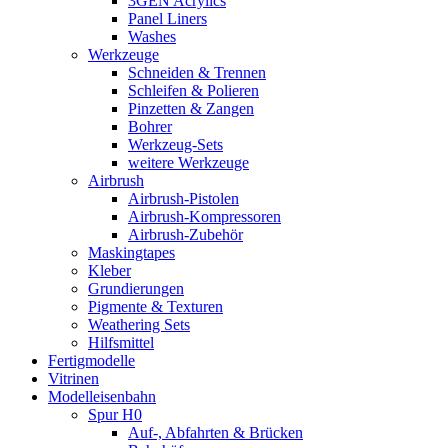
3GEN Acrylics
Panel Liners
Washes
Werkzeuge
Schneiden & Trennen
Schleifen & Polieren
Pinzetten & Zangen
Bohrer
Werkzeug-Sets
weitere Werkzeuge
Airbrush
Airbrush-Pistolen
Airbrush-Kompressoren
Airbrush-Zubehör
Maskingtapes
Kleber
Grundierungen
Pigmente & Texturen
Weathering Sets
Hilfsmittel
Fertigmodelle
Vitrinen
Modelleisenbahn
Spur H0
Auf-, Abfahrten & Brücken