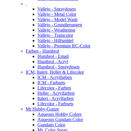
Vallejo - Spraydosen
Vallejo - Metal Color
Vallejo - Model Wash
Vallejo - Grundierungen
Vallejo - Weathering
Vallejo - Traincolor
Vallejo - Hilfsmittel
Vallejo - Premium RC-Color
Farben - Humbrol
Humbrol - Email
Humbrol - Acryl
Humbrol - Spraydosen
ICM, Italeri, Heller & Lifecolor
ICM - Acrylfarben
ICM - Farbsets
Lifecolor - Farben
Heller - Acrylfarben
Italeri - Acrylfarben
Lifecolor - Farbsets
Mr Hobby-Gunze
Aqueous Hobby Colors
Aqueous Gundam Color
Gundam Color
Mr. Color Spray