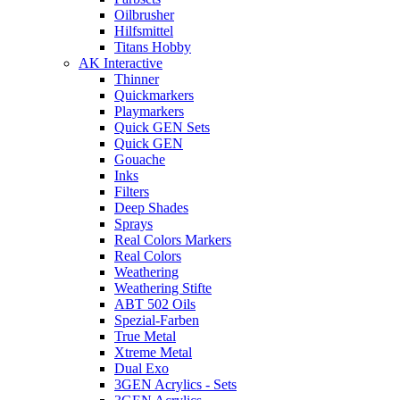
Oilbrusher
Hilfsmittel
Titans Hobby
AK Interactive
Thinner
Quickmarkers
Playmarkers
Quick GEN Sets
Quick GEN
Gouache
Inks
Filters
Deep Shades
Sprays
Real Colors Markers
Real Colors
Weathering
Weathering Stifte
ABT 502 Oils
Spezial-Farben
True Metal
Xtreme Metal
Dual Exo
3GEN Acrylics - Sets