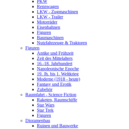
PKW
Rennwagen
LKW - Zugmaschinen
LKW - Trailer
Motorräder
Eisenbahnen
Figuren
Baumaschinen
Nutzfahrzeuge & Traktoren
Figuren
Antike und Frühzeit
Zeit des Mittelalters
16.-18. Jahrhundert
Napoleonische Epoche
19. Jh. bis 1. Weltkrieg
Moderne (1918 - heute)
Fantasy und Erotik
Zubehör
Raumfahrt - Science Fiction
Raketen, Raumschiffe
Star Wars
Star Trek
Figuren
Dioramenbau
Ruinen und Bauwerke