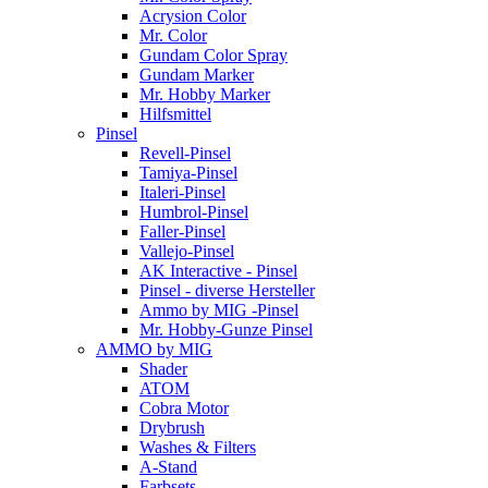
Acrysion Color
Mr. Color
Gundam Color Spray
Gundam Marker
Mr. Hobby Marker
Hilfsmittel
Pinsel
Revell-Pinsel
Tamiya-Pinsel
Italeri-Pinsel
Humbrol-Pinsel
Faller-Pinsel
Vallejo-Pinsel
AK Interactive - Pinsel
Pinsel - diverse Hersteller
Ammo by MIG -Pinsel
Mr. Hobby-Gunze Pinsel
AMMO by MIG
Shader
ATOM
Cobra Motor
Drybrush
Washes & Filters
A-Stand
Farbsets