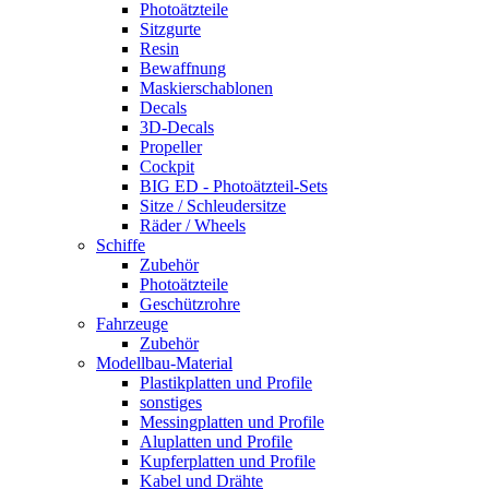
Photoätzteile
Sitzgurte
Resin
Bewaffnung
Maskierschablonen
Decals
3D-Decals
Propeller
Cockpit
BIG ED - Photoätzteil-Sets
Sitze / Schleudersitze
Räder / Wheels
Schiffe
Zubehör
Photoätzteile
Geschützrohre
Fahrzeuge
Zubehör
Modellbau-Material
Plastikplatten und Profile
sonstiges
Messingplatten und Profile
Aluplatten und Profile
Kupferplatten und Profile
Kabel und Drähte