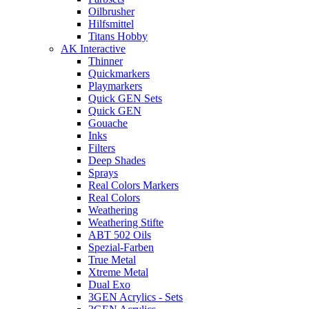
Oilbrusher
Hilfsmittel
Titans Hobby
AK Interactive
Thinner
Quickmarkers
Playmarkers
Quick GEN Sets
Quick GEN
Gouache
Inks
Filters
Deep Shades
Sprays
Real Colors Markers
Real Colors
Weathering
Weathering Stifte
ABT 502 Oils
Spezial-Farben
True Metal
Xtreme Metal
Dual Exo
3GEN Acrylics - Sets