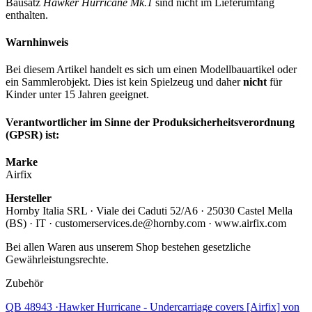
Bausatz
Hawker Hurricane Mk.1
sind nicht im Lieferumfang
enthalten.
Warnhinweis
Bei diesem Artikel handelt es sich um einen Modellbauartikel oder
ein Sammlerobjekt. Dies ist kein Spielzeug und daher
nicht
für
Kinder unter 15 Jahren geeignet.
Verantwortlicher im Sinne der Produksicherheitsverordnung
(GPSR) ist:
Marke
Airfix
Hersteller
Hornby Italia SRL · Viale dei Caduti 52/A6 · 25030 Castel Mella
(BS) · IT · customerservices.de@hornby.com · www.airfix.com
Bei allen Waren aus unserem Shop bestehen gesetzliche
Gewährleistungsrechte.
Zubehör
QB 48943 ·Hawker Hurricane - Undercarriage covers [Airfix] von