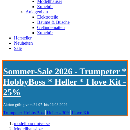
Modellhäuser
Zubehör
Anlagenbau
Elektroteile
Bäume & Büsche
Geländematten
Zubehör
Hersteller
Neuheiten
Sale
Sommer-Sale 2026 - Trumpeter *
HobbyBoss * Heller * I love Kit -
25%
Aktion gültig vom 24.07. bis 06.08.2026
Trumpeter
HobbyBoss
Heller - 30%
I love Kit
modellbau universe
Modellbausätze