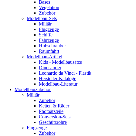
Bases
Vegetation
Zubehör
Modellbau-Sets
Militär
Flugzeuge
Schiffe
Fahrzeuge
Hubschrauber
Raumfahrt
Modellbau-Artikel
Kids - Modellbausätze
Dinosaurier
Leonardo da Vinci - Plastik
Hersteller-Kataloge
Modellbau-Literatur
Modellbauzubehör
Militär
Zubehör
Ketten & Räder
Photoätzteile
Conversion-Sets
Geschützrohre
Flugzeuge
Zubehör