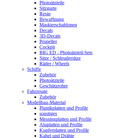
Photoätzteile
Sitzgurte
Resin
Bewaffnung
Maskierschablonen
Decals
3D-Decals
Propeller
Cockpit
BIG ED - Photoätzteil-Sets
Sitze / Schleudersitze
Räder / Wheels
Schiffe
Zubehör
Photoätzteile
Geschützrohre
Fahrzeuge
Zubehör
Modellbau-Material
Plastikplatten und Profile
sonstiges
Messingplatten und Profile
Aluplatten und Profile
Kupferplatten und Profile
Kabel und Drähte