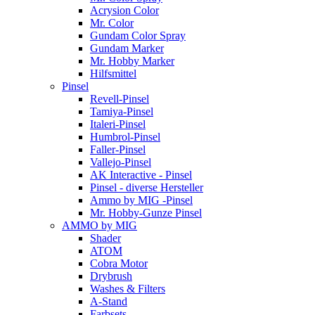
Acrysion Color
Mr. Color
Gundam Color Spray
Gundam Marker
Mr. Hobby Marker
Hilfsmittel
Pinsel
Revell-Pinsel
Tamiya-Pinsel
Italeri-Pinsel
Humbrol-Pinsel
Faller-Pinsel
Vallejo-Pinsel
AK Interactive - Pinsel
Pinsel - diverse Hersteller
Ammo by MIG -Pinsel
Mr. Hobby-Gunze Pinsel
AMMO by MIG
Shader
ATOM
Cobra Motor
Drybrush
Washes & Filters
A-Stand
Farbsets