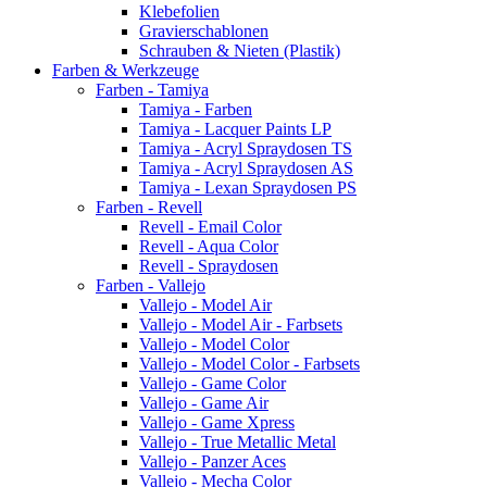
Klebefolien
Gravierschablonen
Schrauben & Nieten (Plastik)
Farben & Werkzeuge
Farben - Tamiya
Tamiya - Farben
Tamiya - Lacquer Paints LP
Tamiya - Acryl Spraydosen TS
Tamiya - Acryl Spraydosen AS
Tamiya - Lexan Spraydosen PS
Farben - Revell
Revell - Email Color
Revell - Aqua Color
Revell - Spraydosen
Farben - Vallejo
Vallejo - Model Air
Vallejo - Model Air - Farbsets
Vallejo - Model Color
Vallejo - Model Color - Farbsets
Vallejo - Game Color
Vallejo - Game Air
Vallejo - Game Xpress
Vallejo - True Metallic Metal
Vallejo - Panzer Aces
Vallejo - Mecha Color