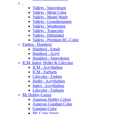
Vallejo - Spraydosen
Vallejo - Metal Color
Vallejo - Model Wash
Vallejo - Grundierungen
Vallejo - Weathering
Vallejo - Traincolor
Vallejo - Hilfsmittel
Vallejo - Premium RC-Color
Farben - Humbrol
Humbrol - Email
Humbrol - Acryl
Humbrol - Spraydosen
ICM, Italeri, Heller & Lifecolor
ICM - Acrylfarben
ICM - Farbsets
Lifecolor - Farben
Heller - Acrylfarben
Italeri - Acrylfarben
Lifecolor - Farbsets
Mr Hobby-Gunze
Aqueous Hobby Colors
Aqueous Gundam Color
Gundam Color
Mr. Color Spray