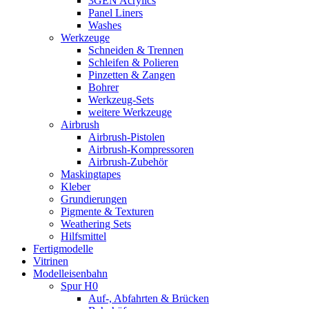
3GEN Acrylics
Panel Liners
Washes
Werkzeuge
Schneiden & Trennen
Schleifen & Polieren
Pinzetten & Zangen
Bohrer
Werkzeug-Sets
weitere Werkzeuge
Airbrush
Airbrush-Pistolen
Airbrush-Kompressoren
Airbrush-Zubehör
Maskingtapes
Kleber
Grundierungen
Pigmente & Texturen
Weathering Sets
Hilfsmittel
Fertigmodelle
Vitrinen
Modelleisenbahn
Spur H0
Auf-, Abfahrten & Brücken