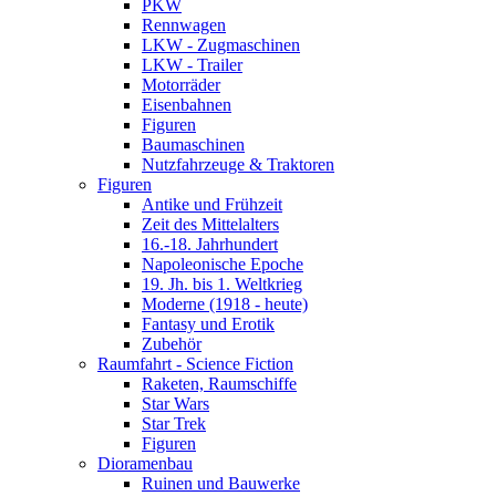
PKW
Rennwagen
LKW - Zugmaschinen
LKW - Trailer
Motorräder
Eisenbahnen
Figuren
Baumaschinen
Nutzfahrzeuge & Traktoren
Figuren
Antike und Frühzeit
Zeit des Mittelalters
16.-18. Jahrhundert
Napoleonische Epoche
19. Jh. bis 1. Weltkrieg
Moderne (1918 - heute)
Fantasy und Erotik
Zubehör
Raumfahrt - Science Fiction
Raketen, Raumschiffe
Star Wars
Star Trek
Figuren
Dioramenbau
Ruinen und Bauwerke