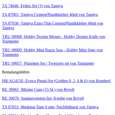
TA 74046 ·Feilen Set (3) von Tamiya
TA 87003 ·Tamiya Cement/Plastikkleber 40ml von Tamiya
TA 87038 ·Tamiya Extra Thin Cement/Plastikkleber 40ml von
Tamiya
TRU 09908 ·Hobby Design Messer - Hobby Design Knife von
Trumpeter
TRU 09909 ·Hobby Mini Razor Saw - Hobby Mini Säge von
Trumpeter
TRU 09957 ·Pinzetten Set / Tweezers set von Trumpeter
Bemalungshilfen
HR AG4150 ·Evoco Pinsel-Set (Größen 0, 2, 4 & 6) von Humbrol
RE 39065 ·Mixing Cups (15 St.) von Revell
RE 39070 ·Spannzwingen-Set, 8-teilig von Revell
TA 87033 ·Masking-Tape 6 mm, Nachfüllpack von Tamiya