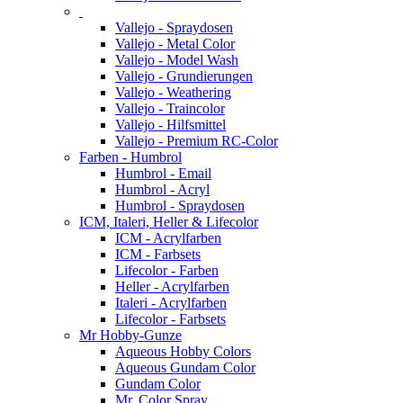
Vallejo - Spraydosen
Vallejo - Metal Color
Vallejo - Model Wash
Vallejo - Grundierungen
Vallejo - Weathering
Vallejo - Traincolor
Vallejo - Hilfsmittel
Vallejo - Premium RC-Color
Farben - Humbrol
Humbrol - Email
Humbrol - Acryl
Humbrol - Spraydosen
ICM, Italeri, Heller & Lifecolor
ICM - Acrylfarben
ICM - Farbsets
Lifecolor - Farben
Heller - Acrylfarben
Italeri - Acrylfarben
Lifecolor - Farbsets
Mr Hobby-Gunze
Aqueous Hobby Colors
Aqueous Gundam Color
Gundam Color
Mr. Color Spray