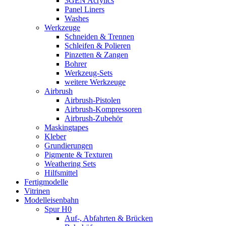
3GEN Acrylics
Panel Liners
Washes
Werkzeuge
Schneiden & Trennen
Schleifen & Polieren
Pinzetten & Zangen
Bohrer
Werkzeug-Sets
weitere Werkzeuge
Airbrush
Airbrush-Pistolen
Airbrush-Kompressoren
Airbrush-Zubehör
Maskingtapes
Kleber
Grundierungen
Pigmente & Texturen
Weathering Sets
Hilfsmittel
Fertigmodelle
Vitrinen
Modelleisenbahn
Spur H0
Auf-, Abfahrten & Brücken