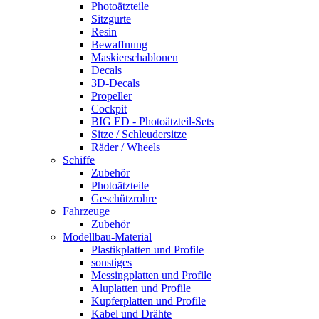
Photoätzteile
Sitzgurte
Resin
Bewaffnung
Maskierschablonen
Decals
3D-Decals
Propeller
Cockpit
BIG ED - Photoätzteil-Sets
Sitze / Schleudersitze
Räder / Wheels
Schiffe
Zubehör
Photoätzteile
Geschützrohre
Fahrzeuge
Zubehör
Modellbau-Material
Plastikplatten und Profile
sonstiges
Messingplatten und Profile
Aluplatten und Profile
Kupferplatten und Profile
Kabel und Drähte