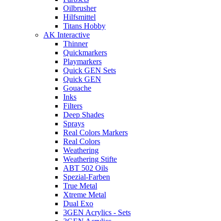
Oilbrusher
Hilfsmittel
Titans Hobby
AK Interactive
Thinner
Quickmarkers
Playmarkers
Quick GEN Sets
Quick GEN
Gouache
Inks
Filters
Deep Shades
Sprays
Real Colors Markers
Real Colors
Weathering
Weathering Stifte
ABT 502 Oils
Spezial-Farben
True Metal
Xtreme Metal
Dual Exo
3GEN Acrylics - Sets