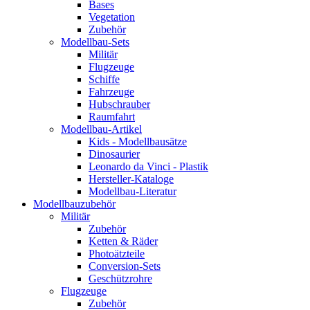
Bases
Vegetation
Zubehör
Modellbau-Sets
Militär
Flugzeuge
Schiffe
Fahrzeuge
Hubschrauber
Raumfahrt
Modellbau-Artikel
Kids - Modellbausätze
Dinosaurier
Leonardo da Vinci - Plastik
Hersteller-Kataloge
Modellbau-Literatur
Modellbauzubehör
Militär
Zubehör
Ketten & Räder
Photoätzteile
Conversion-Sets
Geschützrohre
Flugzeuge
Zubehör