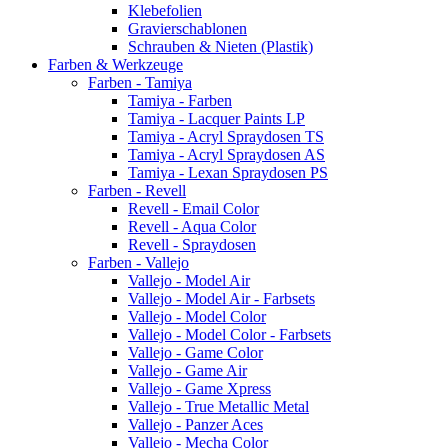
Klebefolien
Gravierschablonen
Schrauben & Nieten (Plastik)
Farben & Werkzeuge
Farben - Tamiya
Tamiya - Farben
Tamiya - Lacquer Paints LP
Tamiya - Acryl Spraydosen TS
Tamiya - Acryl Spraydosen AS
Tamiya - Lexan Spraydosen PS
Farben - Revell
Revell - Email Color
Revell - Aqua Color
Revell - Spraydosen
Farben - Vallejo
Vallejo - Model Air
Vallejo - Model Air - Farbsets
Vallejo - Model Color
Vallejo - Model Color - Farbsets
Vallejo - Game Color
Vallejo - Game Air
Vallejo - Game Xpress
Vallejo - True Metallic Metal
Vallejo - Panzer Aces
Vallejo - Mecha Color