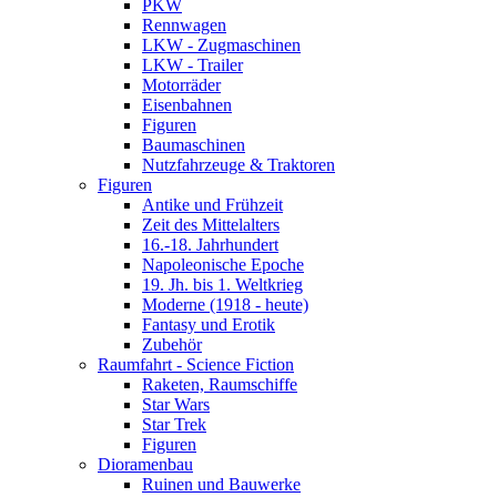
PKW
Rennwagen
LKW - Zugmaschinen
LKW - Trailer
Motorräder
Eisenbahnen
Figuren
Baumaschinen
Nutzfahrzeuge & Traktoren
Figuren
Antike und Frühzeit
Zeit des Mittelalters
16.-18. Jahrhundert
Napoleonische Epoche
19. Jh. bis 1. Weltkrieg
Moderne (1918 - heute)
Fantasy und Erotik
Zubehör
Raumfahrt - Science Fiction
Raketen, Raumschiffe
Star Wars
Star Trek
Figuren
Dioramenbau
Ruinen und Bauwerke