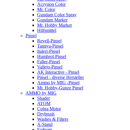
Acrysion Color
Mr. Color
Gundam Color Spray
Gundam Marker
Mr. Hobby Marker
Hilfsmittel
Pinsel
Revell-Pinsel
Tamiya-Pinsel
Italeri-Pinsel
Humbrol-Pinsel
Faller-Pinsel
Vallejo-Pinsel
AK Interactive - Pinsel
Pinsel - diverse Hersteller
Ammo by MIG -Pinsel
Mr. Hobby-Gunze Pinsel
AMMO by MIG
Shader
ATOM
Cobra Motor
Drybrush
Washes & Filters
A-Stand
Farbsets