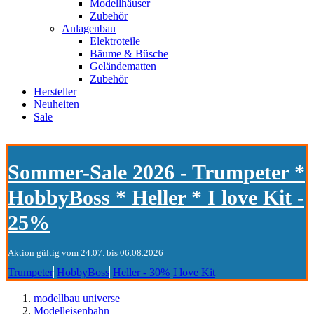
Modellhäuser
Zubehör
Anlagenbau
Elektroteile
Bäume & Büsche
Geländematten
Zubehör
Hersteller
Neuheiten
Sale
Sommer-Sale 2026 - Trumpeter *
HobbyBoss * Heller * I love Kit -
25%
Aktion gültig vom 24.07. bis 06.08.2026
Trumpeter
HobbyBoss
Heller - 30%
I love Kit
modellbau universe
Modelleisenbahn