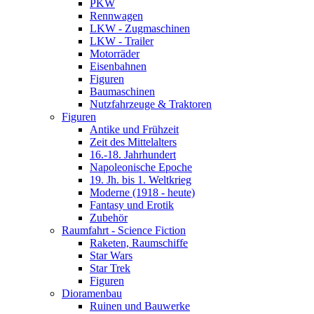
PKW
Rennwagen
LKW - Zugmaschinen
LKW - Trailer
Motorräder
Eisenbahnen
Figuren
Baumaschinen
Nutzfahrzeuge & Traktoren
Figuren
Antike und Frühzeit
Zeit des Mittelalters
16.-18. Jahrhundert
Napoleonische Epoche
19. Jh. bis 1. Weltkrieg
Moderne (1918 - heute)
Fantasy und Erotik
Zubehör
Raumfahrt - Science Fiction
Raketen, Raumschiffe
Star Wars
Star Trek
Figuren
Dioramenbau
Ruinen und Bauwerke