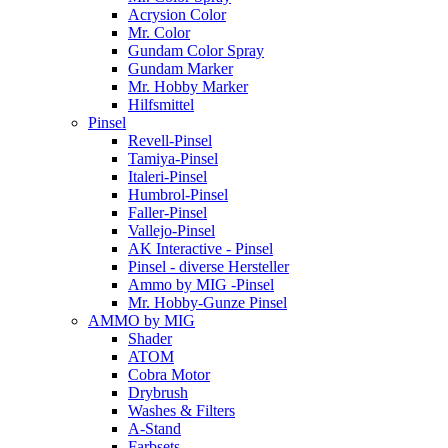
Acrysion Color
Mr. Color
Gundam Color Spray
Gundam Marker
Mr. Hobby Marker
Hilfsmittel
Pinsel
Revell-Pinsel
Tamiya-Pinsel
Italeri-Pinsel
Humbrol-Pinsel
Faller-Pinsel
Vallejo-Pinsel
AK Interactive - Pinsel
Pinsel - diverse Hersteller
Ammo by MIG -Pinsel
Mr. Hobby-Gunze Pinsel
AMMO by MIG
Shader
ATOM
Cobra Motor
Drybrush
Washes & Filters
A-Stand
Farbsets