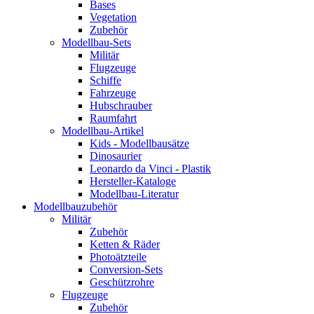
Bases
Vegetation
Zubehör
Modellbau-Sets
Militär
Flugzeuge
Schiffe
Fahrzeuge
Hubschrauber
Raumfahrt
Modellbau-Artikel
Kids - Modellbausätze
Dinosaurier
Leonardo da Vinci - Plastik
Hersteller-Kataloge
Modellbau-Literatur
Modellbauzubehör
Militär
Zubehör
Ketten & Räder
Photoätzteile
Conversion-Sets
Geschützrohre
Flugzeuge
Zubehör