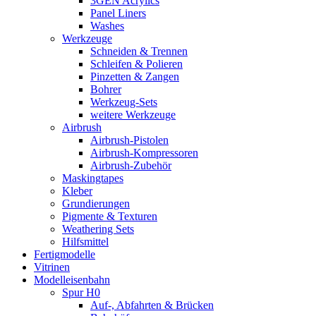
3GEN Acrylics
Panel Liners
Washes
Werkzeuge
Schneiden & Trennen
Schleifen & Polieren
Pinzetten & Zangen
Bohrer
Werkzeug-Sets
weitere Werkzeuge
Airbrush
Airbrush-Pistolen
Airbrush-Kompressoren
Airbrush-Zubehör
Maskingtapes
Kleber
Grundierungen
Pigmente & Texturen
Weathering Sets
Hilfsmittel
Fertigmodelle
Vitrinen
Modelleisenbahn
Spur H0
Auf-, Abfahrten & Brücken