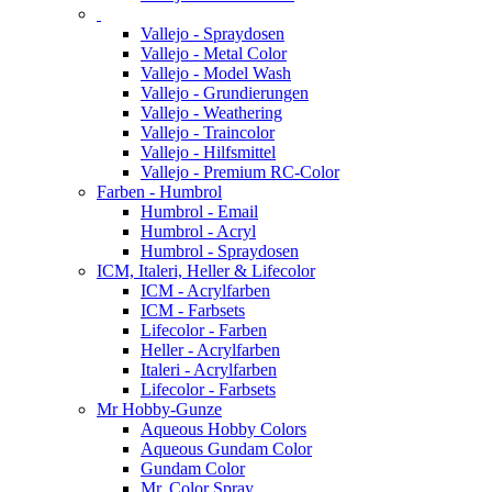
Vallejo - Spraydosen
Vallejo - Metal Color
Vallejo - Model Wash
Vallejo - Grundierungen
Vallejo - Weathering
Vallejo - Traincolor
Vallejo - Hilfsmittel
Vallejo - Premium RC-Color
Farben - Humbrol
Humbrol - Email
Humbrol - Acryl
Humbrol - Spraydosen
ICM, Italeri, Heller & Lifecolor
ICM - Acrylfarben
ICM - Farbsets
Lifecolor - Farben
Heller - Acrylfarben
Italeri - Acrylfarben
Lifecolor - Farbsets
Mr Hobby-Gunze
Aqueous Hobby Colors
Aqueous Gundam Color
Gundam Color
Mr. Color Spray