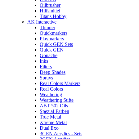
Oilbrusher
Hilfsmittel
Titans Hobby
AK Interactive
Thinner
Quickmarkers
Playmarkers
Quick GEN Sets
Quick GEN
Gouache
Inks
Filters
Deep Shades
Sprays
Real Colors Markers
Real Colors
Weathering
Weathering Stifte
ABT 502 Oils
Spezial-Farben
True Metal
Xtreme Metal
Dual Exo
3GEN Acrylics - Sets