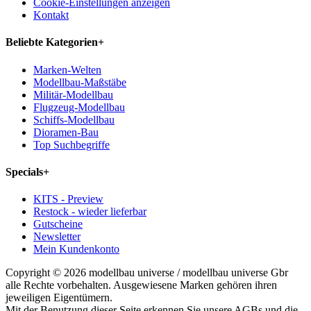
Cookie-Einstellungen anzeigen
Kontakt
Beliebte Kategorien
+
Marken-Welten
Modellbau-Maßstäbe
Militär-Modellbau
Flugzeug-Modellbau
Schiffs-Modellbau
Dioramen-Bau
Top Suchbegriffe
Specials
+
KITS - Preview
Restock - wieder lieferbar
Gutscheine
Newsletter
Mein Kundenkonto
Copyright © 2026 modellbau universe / modellbau universe Gbr
alle Rechte vorbehalten. Ausgewiesene Marken gehören ihren
jeweiligen Eigentümern.
Mit der Benutzung dieser Seite erkennen Sie unsere AGBs und die