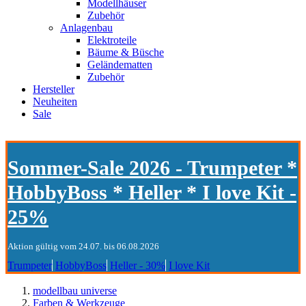
Modellhäuser
Zubehör
Anlagenbau
Elektroteile
Bäume & Büsche
Geländematten
Zubehör
Hersteller
Neuheiten
Sale
Sommer-Sale 2026 - Trumpeter *
HobbyBoss * Heller * I love Kit -
25%
Aktion gültig vom 24.07. bis 06.08.2026
Trumpeter
HobbyBoss
Heller - 30%
I love Kit
modellbau universe
Farben & Werkzeuge