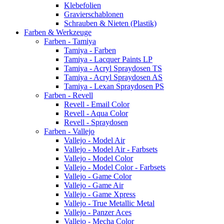
Klebefolien
Gravierschablonen
Schrauben & Nieten (Plastik)
Farben & Werkzeuge
Farben - Tamiya
Tamiya - Farben
Tamiya - Lacquer Paints LP
Tamiya - Acryl Spraydosen TS
Tamiya - Acryl Spraydosen AS
Tamiya - Lexan Spraydosen PS
Farben - Revell
Revell - Email Color
Revell - Aqua Color
Revell - Spraydosen
Farben - Vallejo
Vallejo - Model Air
Vallejo - Model Air - Farbsets
Vallejo - Model Color
Vallejo - Model Color - Farbsets
Vallejo - Game Color
Vallejo - Game Air
Vallejo - Game Xpress
Vallejo - True Metallic Metal
Vallejo - Panzer Aces
Vallejo - Mecha Color