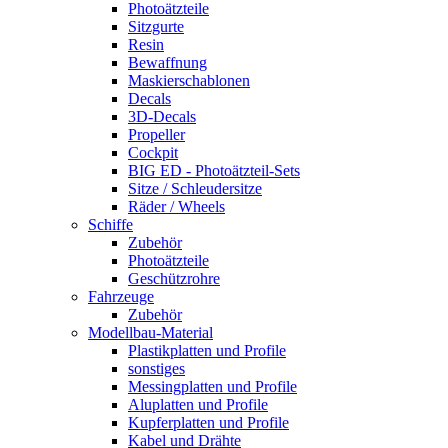
Photoätzteile
Sitzgurte
Resin
Bewaffnung
Maskierschablonen
Decals
3D-Decals
Propeller
Cockpit
BIG ED - Photoätzteil-Sets
Sitze / Schleudersitze
Räder / Wheels
Schiffe
Zubehör
Photoätzteile
Geschützrohre
Fahrzeuge
Zubehör
Modellbau-Material
Plastikplatten und Profile
sonstiges
Messingplatten und Profile
Aluplatten und Profile
Kupferplatten und Profile
Kabel und Drähte