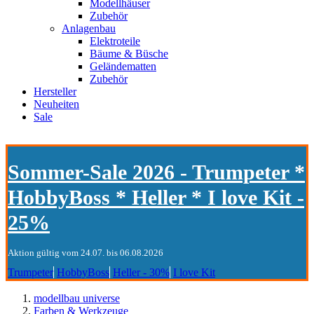
Modellhäuser
Zubehör
Anlagenbau
Elektroteile
Bäume & Büsche
Geländematten
Zubehör
Hersteller
Neuheiten
Sale
Sommer-Sale 2026 - Trumpeter *
HobbyBoss * Heller * I love Kit -
25%
Aktion gültig vom 24.07. bis 06.08.2026
Trumpeter
HobbyBoss
Heller - 30%
I love Kit
modellbau universe
Farben & Werkzeuge