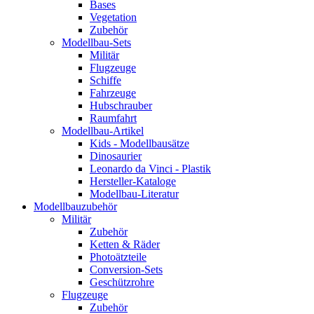
Bases
Vegetation
Zubehör
Modellbau-Sets
Militär
Flugzeuge
Schiffe
Fahrzeuge
Hubschrauber
Raumfahrt
Modellbau-Artikel
Kids - Modellbausätze
Dinosaurier
Leonardo da Vinci - Plastik
Hersteller-Kataloge
Modellbau-Literatur
Modellbauzubehör
Militär
Zubehör
Ketten & Räder
Photoätzteile
Conversion-Sets
Geschützrohre
Flugzeuge
Zubehör