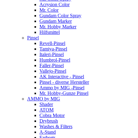
Acrysion Color
Mr. Color
Gundam Color Spray
Gundam Marker
Mr. Hobby Marker
Hilfsmittel
Pinsel
Revell-Pinsel
Tamiya-Pinsel
Italeri-Pinsel
Humbrol-Pinsel
Faller-Pinsel
Vallejo-Pinsel
AK Interactive - Pinsel
Pinsel - diverse Hersteller
Ammo by MIG -Pinsel
Mr. Hobby-Gunze Pinsel
AMMO by MIG
Shader
ATOM
Cobra Motor
Drybrush
Washes & Filters
A-Stand
Farbsets