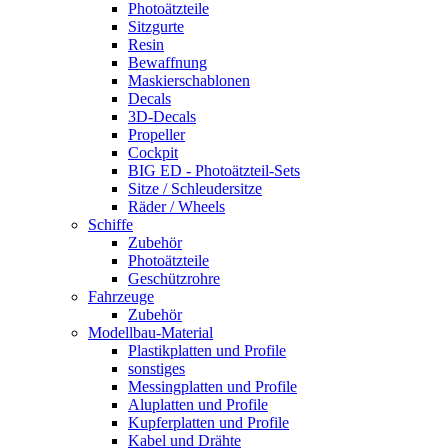
Photoätzteile
Sitzgurte
Resin
Bewaffnung
Maskierschablonen
Decals
3D-Decals
Propeller
Cockpit
BIG ED - Photoätzteil-Sets
Sitze / Schleudersitze
Räder / Wheels
Schiffe
Zubehör
Photoätzteile
Geschützrohre
Fahrzeuge
Zubehör
Modellbau-Material
Plastikplatten und Profile
sonstiges
Messingplatten und Profile
Aluplatten und Profile
Kupferplatten und Profile
Kabel und Drähte