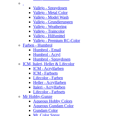
Vallejo - Spraydosen
Vallejo - Metal Color
Vallejo - Model Wash
Vallejo - Grundierungen
Vallejo - Weathering
Vallejo - Traincolor
Vallejo - Hilfsmittel
Vallejo - Premium RC-Color
Farben - Humbrol
Humbrol - Email
Humbrol - Acryl
Humbrol - Spraydosen
ICM, Italeri, Heller & Lifecolor
ICM - Acrylfarben
ICM - Farbsets
Lifecolor - Farben
Heller - Acrylfarben
Italeri - Acrylfarben
Lifecolor - Farbsets
Mr Hobby-Gunze
Aqueous Hobby Colors
Aqueous Gundam Color
Gundam Color
Mr. Color Spray