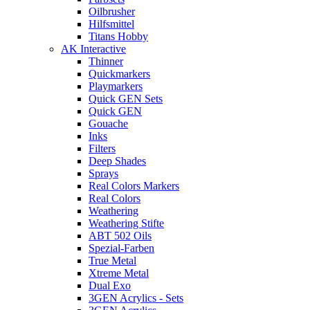
Oilbrusher
Hilfsmittel
Titans Hobby
AK Interactive
Thinner
Quickmarkers
Playmarkers
Quick GEN Sets
Quick GEN
Gouache
Inks
Filters
Deep Shades
Sprays
Real Colors Markers
Real Colors
Weathering
Weathering Stifte
ABT 502 Oils
Spezial-Farben
True Metal
Xtreme Metal
Dual Exo
3GEN Acrylics - Sets