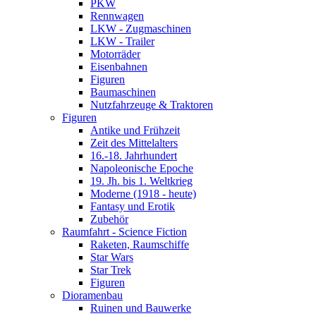
PKW
Rennwagen
LKW - Zugmaschinen
LKW - Trailer
Motorräder
Eisenbahnen
Figuren
Baumaschinen
Nutzfahrzeuge & Traktoren
Figuren
Antike und Frühzeit
Zeit des Mittelalters
16.-18. Jahrhundert
Napoleonische Epoche
19. Jh. bis 1. Weltkrieg
Moderne (1918 - heute)
Fantasy und Erotik
Zubehör
Raumfahrt - Science Fiction
Raketen, Raumschiffe
Star Wars
Star Trek
Figuren
Dioramenbau
Ruinen und Bauwerke