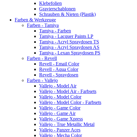
Klebefolien
Gravierschablonen
Schrauben & Nieten (Plastik)
Farben & Werkzeuge
Farben - Tamiya
Tamiya - Farben
Tamiya - Lacquer Paints LP
Tamiya - Acryl Spraydosen TS
Tamiya - Acryl Spraydosen AS
Tamiya - Lexan Spraydosen PS
Farben - Revell
Revell - Email Color
Revell - Aqua Color
Revell - Spraydosen
Farben - Vallejo
Vallejo - Model Air
Vallejo - Model Air - Farbsets
Vallejo - Model Color
Vallejo - Model Color - Farbsets
Vallejo - Game Color
Vallejo - Game Air
Vallejo - Game Xpress
Vallejo - True Metallic Metal
Vallejo - Panzer Aces
Vallejo - Mecha Color