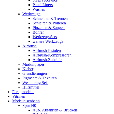
3GEN Acrylics
Panel Liners
Washes
Werkzeuge
Schneiden & Trennen
Schleifen & Polieren
Pinzetten & Zangen
Bohrer
Werkzeug-Sets
weitere Werkzeuge
Airbrush
Airbrush-Pistolen
Airbrush-Kompressoren
Airbrush-Zubehör
Maskingtapes
Kleber
Grundierungen
Pigmente & Texturen
Weathering Sets
Hilfsmittel
Fertigmodelle
Vitrinen
Modelleisenbahn
Spur H0
Auf-, Abfahrten & Brücken