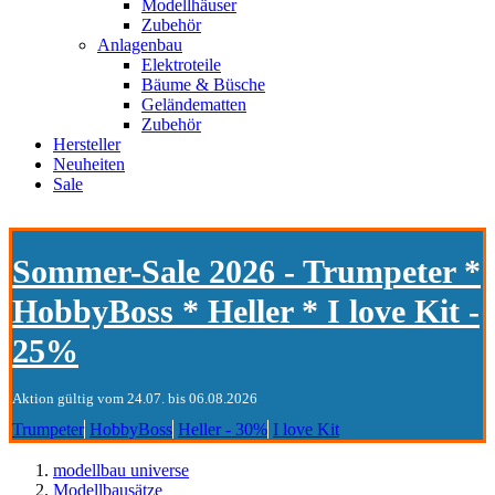
Modellhäuser
Zubehör
Anlagenbau
Elektroteile
Bäume & Büsche
Geländematten
Zubehör
Hersteller
Neuheiten
Sale
Sommer-Sale 2026 - Trumpeter *
HobbyBoss * Heller * I love Kit -
25%
Aktion gültig vom 24.07. bis 06.08.2026
Trumpeter
HobbyBoss
Heller - 30%
I love Kit
modellbau universe
Modellbausätze