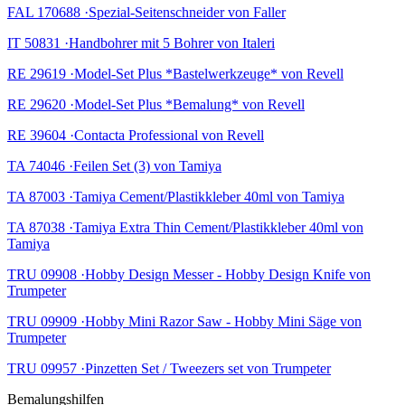
FAL 170688 ·Spezial-Seitenschneider von Faller
IT 50831 ·Handbohrer mit 5 Bohrer von Italeri
RE 29619 ·Model-Set Plus *Bastelwerkzeuge* von Revell
RE 29620 ·Model-Set Plus *Bemalung* von Revell
RE 39604 ·Contacta Professional von Revell
TA 74046 ·Feilen Set (3) von Tamiya
TA 87003 ·Tamiya Cement/Plastikkleber 40ml von Tamiya
TA 87038 ·Tamiya Extra Thin Cement/Plastikkleber 40ml von
Tamiya
TRU 09908 ·Hobby Design Messer - Hobby Design Knife von
Trumpeter
TRU 09909 ·Hobby Mini Razor Saw - Hobby Mini Säge von
Trumpeter
TRU 09957 ·Pinzetten Set / Tweezers set von Trumpeter
Bemalungshilfen