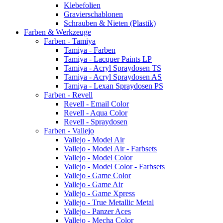
Klebefolien
Gravierschablonen
Schrauben & Nieten (Plastik)
Farben & Werkzeuge
Farben - Tamiya
Tamiya - Farben
Tamiya - Lacquer Paints LP
Tamiya - Acryl Spraydosen TS
Tamiya - Acryl Spraydosen AS
Tamiya - Lexan Spraydosen PS
Farben - Revell
Revell - Email Color
Revell - Aqua Color
Revell - Spraydosen
Farben - Vallejo
Vallejo - Model Air
Vallejo - Model Air - Farbsets
Vallejo - Model Color
Vallejo - Model Color - Farbsets
Vallejo - Game Color
Vallejo - Game Air
Vallejo - Game Xpress
Vallejo - True Metallic Metal
Vallejo - Panzer Aces
Vallejo - Mecha Color