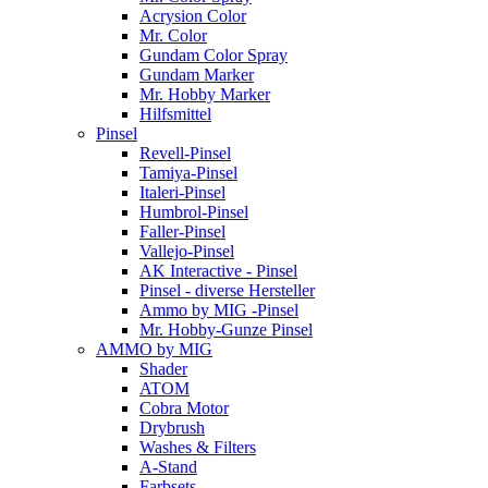
Acrysion Color
Mr. Color
Gundam Color Spray
Gundam Marker
Mr. Hobby Marker
Hilfsmittel
Pinsel
Revell-Pinsel
Tamiya-Pinsel
Italeri-Pinsel
Humbrol-Pinsel
Faller-Pinsel
Vallejo-Pinsel
AK Interactive - Pinsel
Pinsel - diverse Hersteller
Ammo by MIG -Pinsel
Mr. Hobby-Gunze Pinsel
AMMO by MIG
Shader
ATOM
Cobra Motor
Drybrush
Washes & Filters
A-Stand
Farbsets