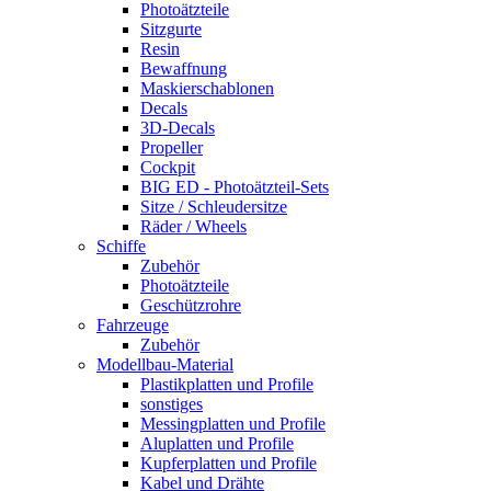
Photoätzteile
Sitzgurte
Resin
Bewaffnung
Maskierschablonen
Decals
3D-Decals
Propeller
Cockpit
BIG ED - Photoätzteil-Sets
Sitze / Schleudersitze
Räder / Wheels
Schiffe
Zubehör
Photoätzteile
Geschützrohre
Fahrzeuge
Zubehör
Modellbau-Material
Plastikplatten und Profile
sonstiges
Messingplatten und Profile
Aluplatten und Profile
Kupferplatten und Profile
Kabel und Drähte