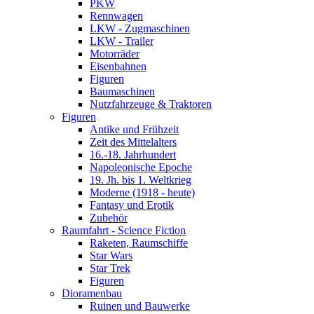
PKW
Rennwagen
LKW - Zugmaschinen
LKW - Trailer
Motorräder
Eisenbahnen
Figuren
Baumaschinen
Nutzfahrzeuge & Traktoren
Figuren
Antike und Frühzeit
Zeit des Mittelalters
16.-18. Jahrhundert
Napoleonische Epoche
19. Jh. bis 1. Weltkrieg
Moderne (1918 - heute)
Fantasy und Erotik
Zubehör
Raumfahrt - Science Fiction
Raketen, Raumschiffe
Star Wars
Star Trek
Figuren
Dioramenbau
Ruinen und Bauwerke