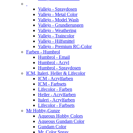
Vallejo - Spraydosen
Vallejo - Metal Color
Vallejo - Model Wash
Vallejo - Grundierungen
Vallejo - Weathering
Vallejo - Traincolor
Vallejo - Hilfsmittel
Vallejo - Premium RC-Color
Farben - Humbrol
Humbrol - Email
Humbrol - Acryl
Humbrol - Spraydosen
ICM, Italeri, Heller & Lifecolor
ICM - Acrylfarben
ICM - Farbsets
Lifecolor - Farben
Heller - Acrylfarben
Italeri - Acrylfarben
Lifecolor - Farbsets
Mr Hobby-Gunze
Aqueous Hobby Colors
Aqueous Gundam Color
Gundam Color
Mr. Color Spray