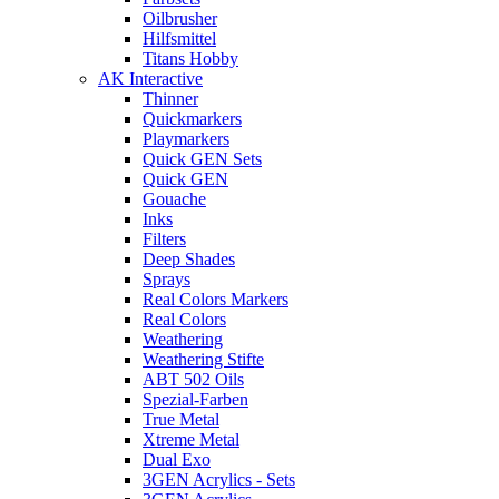
Oilbrusher
Hilfsmittel
Titans Hobby
AK Interactive
Thinner
Quickmarkers
Playmarkers
Quick GEN Sets
Quick GEN
Gouache
Inks
Filters
Deep Shades
Sprays
Real Colors Markers
Real Colors
Weathering
Weathering Stifte
ABT 502 Oils
Spezial-Farben
True Metal
Xtreme Metal
Dual Exo
3GEN Acrylics - Sets