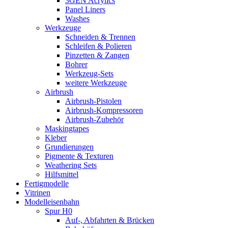
3GEN Acrylics
Panel Liners
Washes
Werkzeuge
Schneiden & Trennen
Schleifen & Polieren
Pinzetten & Zangen
Bohrer
Werkzeug-Sets
weitere Werkzeuge
Airbrush
Airbrush-Pistolen
Airbrush-Kompressoren
Airbrush-Zubehör
Maskingtapes
Kleber
Grundierungen
Pigmente & Texturen
Weathering Sets
Hilfsmittel
Fertigmodelle
Vitrinen
Modelleisenbahn
Spur H0
Auf-, Abfahrten & Brücken