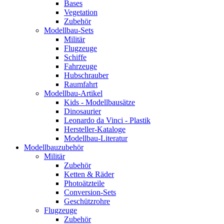
Bases
Vegetation
Zubehör
Modellbau-Sets
Militär
Flugzeuge
Schiffe
Fahrzeuge
Hubschrauber
Raumfahrt
Modellbau-Artikel
Kids - Modellbausätze
Dinosaurier
Leonardo da Vinci - Plastik
Hersteller-Kataloge
Modellbau-Literatur
Modellbauzubehör
Militär
Zubehör
Ketten & Räder
Photoätzteile
Conversion-Sets
Geschützrohre
Flugzeuge
Zubehör