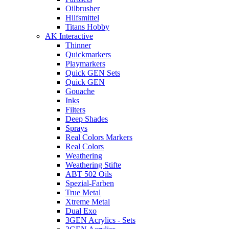
Oilbrusher
Hilfsmittel
Titans Hobby
AK Interactive
Thinner
Quickmarkers
Playmarkers
Quick GEN Sets
Quick GEN
Gouache
Inks
Filters
Deep Shades
Sprays
Real Colors Markers
Real Colors
Weathering
Weathering Stifte
ABT 502 Oils
Spezial-Farben
True Metal
Xtreme Metal
Dual Exo
3GEN Acrylics - Sets