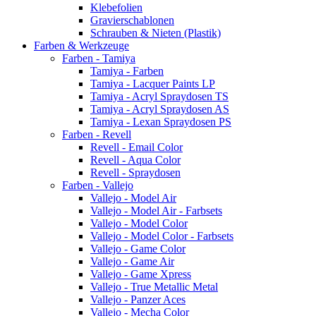
Klebefolien
Gravierschablonen
Schrauben & Nieten (Plastik)
Farben & Werkzeuge
Farben - Tamiya
Tamiya - Farben
Tamiya - Lacquer Paints LP
Tamiya - Acryl Spraydosen TS
Tamiya - Acryl Spraydosen AS
Tamiya - Lexan Spraydosen PS
Farben - Revell
Revell - Email Color
Revell - Aqua Color
Revell - Spraydosen
Farben - Vallejo
Vallejo - Model Air
Vallejo - Model Air - Farbsets
Vallejo - Model Color
Vallejo - Model Color - Farbsets
Vallejo - Game Color
Vallejo - Game Air
Vallejo - Game Xpress
Vallejo - True Metallic Metal
Vallejo - Panzer Aces
Vallejo - Mecha Color