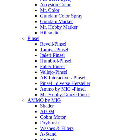
Acrysion Color
Mr. Color
Gundam Color Spray
Gundam Marker
Mr. Hobby Marker
Hilfsmittel
Pinsel
Revell-Pinsel
Tamiya-Pinsel
Italeri-Pinsel
Humbrol-Pinsel
Faller-Pinsel
Vallejo-Pinsel
AK Interactive - Pinsel
Pinsel - diverse Hersteller
Ammo by MIG -Pinsel
Mr. Hobby-Gunze Pinsel
AMMO by MIG
Shader
ATOM
Cobra Motor
Drybrush
Washes & Filters
A-Stand
Farbsets