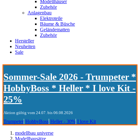
Modellhäuser
Zubehör
Anlagenbau
Elektroteile
Bäume & Büsche
Geländematten
Zubehör
Hersteller
Neuheiten
Sale
Sommer-Sale 2026 - Trumpeter *
HobbyBoss * Heller * I love Kit -
25%
Aktion gültig vom 24.07. bis 06.08.2026
Trumpeter
HobbyBoss
Heller - 30%
I love Kit
modellbau universe
Modellbausätze