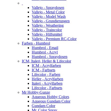
Vallejo - Spraydosen
Vallejo - Metal Color
Vallejo - Model Wash
Vallejo - Grundierungen
Vallejo - Weathering
Vallejo - Traincolor
Vallejo - Hilfsmittel
Vallejo - Premium RC-Color
Farben - Humbrol
Humbrol - Email
Humbrol - Acryl
Humbrol - Spraydosen
ICM, Italeri, Heller & Lifecolor
ICM - Acrylfarben
ICM - Farbsets
Lifecolor - Farben
Heller - Acrylfarben
Italeri - Acrylfarben
Lifecolor - Farbsets
Mr Hobby-Gunze
Aqueous Hobby Colors
Aqueous Gundam Color
Gundam Color
Mr. Color Spray