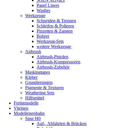
3GEN Acrylics
Panel Liners
Washes
Werkzeuge
Schneiden & Trennen
Schleifen & Polieren
Pinzetten & Zangen
Bohrer
Werkzeug-Sets
weitere Werkzeuge
Airbrush
Airbrush-Pistolen
Airbrush-Kompressoren
Airbrush-Zubehör
Maskingtapes
Kleber
Grundierungen
Pigmente & Texturen
Weathering Sets
Hilfsmittel
Fertigmodelle
Vitrinen
Modelleisenbahn
Spur H0
Auf-, Abfahrten & Brücken