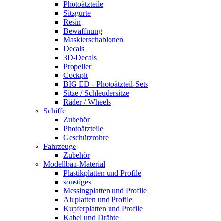
Photoätzteile
Sitzgurte
Resin
Bewaffnung
Maskierschablonen
Decals
3D-Decals
Propeller
Cockpit
BIG ED - Photoätzteil-Sets
Sitze / Schleudersitze
Räder / Wheels
Schiffe
Zubehör
Photoätzteile
Geschützrohre
Fahrzeuge
Zubehör
Modellbau-Material
Plastikplatten und Profile
sonstiges
Messingplatten und Profile
Aluplatten und Profile
Kupferplatten und Profile
Kabel und Drähte