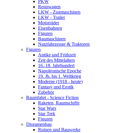
PKW
Rennwagen
LKW - Zugmaschinen
LKW - Trailer
Motorräder
Eisenbahnen
Figuren
Baumaschinen
Nutzfahrzeuge & Traktoren
Figuren
Antike und Frühzeit
Zeit des Mittelalters
16.-18. Jahrhundert
Napoleonische Epoche
19. Jh. bis 1. Weltkrieg
Moderne (1918 - heute)
Fantasy und Erotik
Zubehör
Raumfahrt - Science Fiction
Raketen, Raumschiffe
Star Wars
Star Trek
Figuren
Dioramenbau
Ruinen und Bauwerke