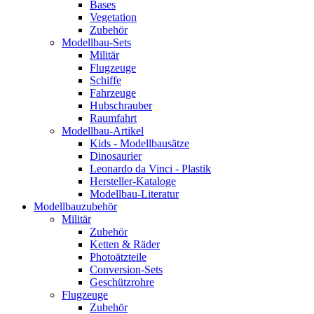
Bases
Vegetation
Zubehör
Modellbau-Sets
Militär
Flugzeuge
Schiffe
Fahrzeuge
Hubschrauber
Raumfahrt
Modellbau-Artikel
Kids - Modellbausätze
Dinosaurier
Leonardo da Vinci - Plastik
Hersteller-Kataloge
Modellbau-Literatur
Modellbauzubehör
Militär
Zubehör
Ketten & Räder
Photoätzteile
Conversion-Sets
Geschützrohre
Flugzeuge
Zubehör