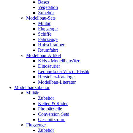
Bases
Vegetation
Zubehör
Modellbau-Sets
Militär
Flugzeuge
Schiffe
Fahrzeuge
Hubschrauber
Raumfahrt
Modellbau-Artikel
Kids - Modellbausätze
Dinosaurier
Leonardo da Vinci - Plastik
Hersteller-Kataloge
Modellbau-Literatur
Modellbauzubehör
Militär
Zubehör
Ketten & Räder
Photoätzteile
Conversion-Sets
Geschützrohre
Flugzeuge
Zubehör