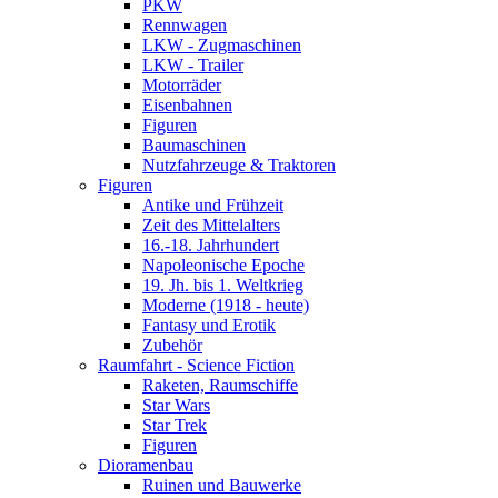
PKW
Rennwagen
LKW - Zugmaschinen
LKW - Trailer
Motorräder
Eisenbahnen
Figuren
Baumaschinen
Nutzfahrzeuge & Traktoren
Figuren
Antike und Frühzeit
Zeit des Mittelalters
16.-18. Jahrhundert
Napoleonische Epoche
19. Jh. bis 1. Weltkrieg
Moderne (1918 - heute)
Fantasy und Erotik
Zubehör
Raumfahrt - Science Fiction
Raketen, Raumschiffe
Star Wars
Star Trek
Figuren
Dioramenbau
Ruinen und Bauwerke