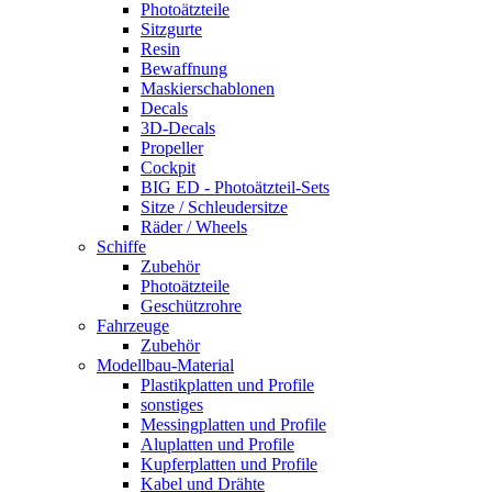
Photoätzteile
Sitzgurte
Resin
Bewaffnung
Maskierschablonen
Decals
3D-Decals
Propeller
Cockpit
BIG ED - Photoätzteil-Sets
Sitze / Schleudersitze
Räder / Wheels
Schiffe
Zubehör
Photoätzteile
Geschützrohre
Fahrzeuge
Zubehör
Modellbau-Material
Plastikplatten und Profile
sonstiges
Messingplatten und Profile
Aluplatten und Profile
Kupferplatten und Profile
Kabel und Drähte