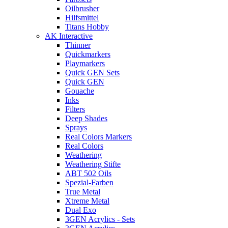
Oilbrusher
Hilfsmittel
Titans Hobby
AK Interactive
Thinner
Quickmarkers
Playmarkers
Quick GEN Sets
Quick GEN
Gouache
Inks
Filters
Deep Shades
Sprays
Real Colors Markers
Real Colors
Weathering
Weathering Stifte
ABT 502 Oils
Spezial-Farben
True Metal
Xtreme Metal
Dual Exo
3GEN Acrylics - Sets