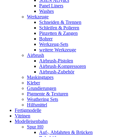
3GEN Acrylics
Panel Liners
Washes
Werkzeuge
Schneiden & Trennen
Schleifen & Polieren
Pinzetten & Zangen
Bohrer
Werkzeug-Sets
weitere Werkzeuge
Airbrush
Airbrush-Pistolen
Airbrush-Kompressoren
Airbrush-Zubehör
Maskingtapes
Kleber
Grundierungen
Pigmente & Texturen
Weathering Sets
Hilfsmittel
Fertigmodelle
Vitrinen
Modelleisenbahn
Spur H0
Auf-, Abfahrten & Brücken