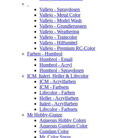
Vallejo - Spraydosen
Vallejo - Metal Color
Vallejo - Model Wash
Vallejo - Grundierungen
Vallejo - Weathering
Vallejo - Traincolor
Vallejo - Hilfsmittel
Vallejo - Premium RC-Color
Farben - Humbrol
Humbrol - Email
Humbrol - Acryl
Humbrol - Spraydosen
ICM, Italeri, Heller & Lifecolor
ICM - Acrylfarben
ICM - Farbsets
Lifecolor - Farben
Heller - Acrylfarben
Italeri - Acrylfarben
Lifecolor - Farbsets
Mr Hobby-Gunze
Aqueous Hobby Colors
Aqueous Gundam Color
Gundam Color
Mr. Color Spray