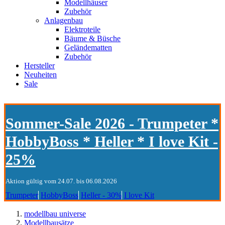
Modellhäuser
Zubehör
Anlagenbau
Elektroteile
Bäume & Büsche
Geländematten
Zubehör
Hersteller
Neuheiten
Sale
Sommer-Sale 2026 - Trumpeter *
HobbyBoss * Heller * I love Kit -
25%
Aktion gültig vom 24.07. bis 06.08.2026
Trumpeter
HobbyBoss
Heller - 30%
I love Kit
modellbau universe
Modellbausätze