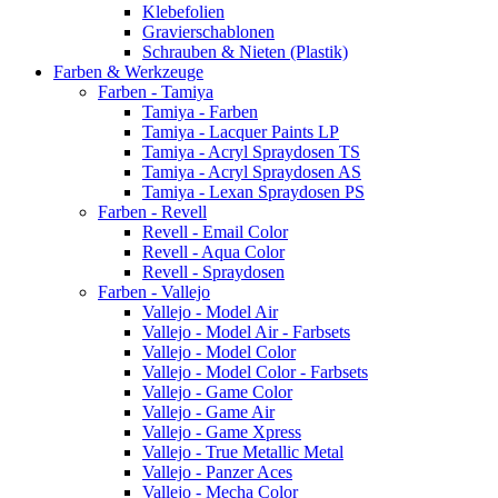
Klebefolien
Gravierschablonen
Schrauben & Nieten (Plastik)
Farben & Werkzeuge
Farben - Tamiya
Tamiya - Farben
Tamiya - Lacquer Paints LP
Tamiya - Acryl Spraydosen TS
Tamiya - Acryl Spraydosen AS
Tamiya - Lexan Spraydosen PS
Farben - Revell
Revell - Email Color
Revell - Aqua Color
Revell - Spraydosen
Farben - Vallejo
Vallejo - Model Air
Vallejo - Model Air - Farbsets
Vallejo - Model Color
Vallejo - Model Color - Farbsets
Vallejo - Game Color
Vallejo - Game Air
Vallejo - Game Xpress
Vallejo - True Metallic Metal
Vallejo - Panzer Aces
Vallejo - Mecha Color