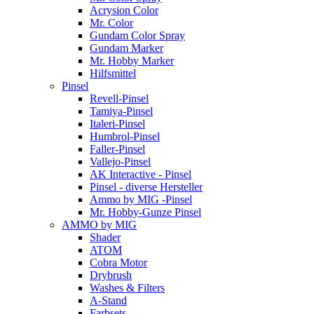
Acrysion Color
Mr. Color
Gundam Color Spray
Gundam Marker
Mr. Hobby Marker
Hilfsmittel
Pinsel
Revell-Pinsel
Tamiya-Pinsel
Italeri-Pinsel
Humbrol-Pinsel
Faller-Pinsel
Vallejo-Pinsel
AK Interactive - Pinsel
Pinsel - diverse Hersteller
Ammo by MIG -Pinsel
Mr. Hobby-Gunze Pinsel
AMMO by MIG
Shader
ATOM
Cobra Motor
Drybrush
Washes & Filters
A-Stand
Farbsets