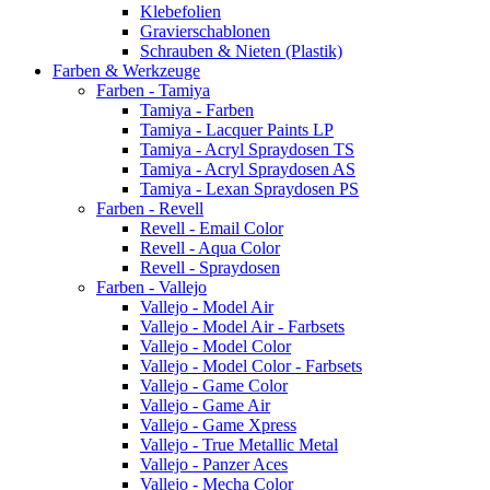
Klebefolien
Gravierschablonen
Schrauben & Nieten (Plastik)
Farben & Werkzeuge
Farben - Tamiya
Tamiya - Farben
Tamiya - Lacquer Paints LP
Tamiya - Acryl Spraydosen TS
Tamiya - Acryl Spraydosen AS
Tamiya - Lexan Spraydosen PS
Farben - Revell
Revell - Email Color
Revell - Aqua Color
Revell - Spraydosen
Farben - Vallejo
Vallejo - Model Air
Vallejo - Model Air - Farbsets
Vallejo - Model Color
Vallejo - Model Color - Farbsets
Vallejo - Game Color
Vallejo - Game Air
Vallejo - Game Xpress
Vallejo - True Metallic Metal
Vallejo - Panzer Aces
Vallejo - Mecha Color