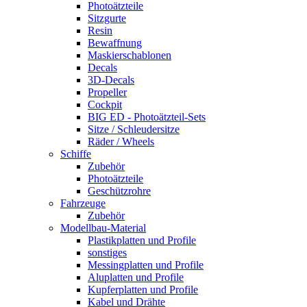
Photoätzteile
Sitzgurte
Resin
Bewaffnung
Maskierschablonen
Decals
3D-Decals
Propeller
Cockpit
BIG ED - Photoätzteil-Sets
Sitze / Schleudersitze
Räder / Wheels
Schiffe
Zubehör
Photoätzteile
Geschützrohre
Fahrzeuge
Zubehör
Modellbau-Material
Plastikplatten und Profile
sonstiges
Messingplatten und Profile
Aluplatten und Profile
Kupferplatten und Profile
Kabel und Drähte