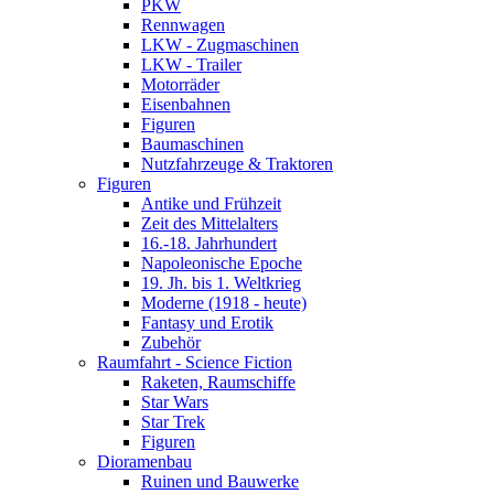
PKW
Rennwagen
LKW - Zugmaschinen
LKW - Trailer
Motorräder
Eisenbahnen
Figuren
Baumaschinen
Nutzfahrzeuge & Traktoren
Figuren
Antike und Frühzeit
Zeit des Mittelalters
16.-18. Jahrhundert
Napoleonische Epoche
19. Jh. bis 1. Weltkrieg
Moderne (1918 - heute)
Fantasy und Erotik
Zubehör
Raumfahrt - Science Fiction
Raketen, Raumschiffe
Star Wars
Star Trek
Figuren
Dioramenbau
Ruinen und Bauwerke