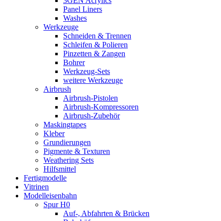
3GEN Acrylics
Panel Liners
Washes
Werkzeuge
Schneiden & Trennen
Schleifen & Polieren
Pinzetten & Zangen
Bohrer
Werkzeug-Sets
weitere Werkzeuge
Airbrush
Airbrush-Pistolen
Airbrush-Kompressoren
Airbrush-Zubehör
Maskingtapes
Kleber
Grundierungen
Pigmente & Texturen
Weathering Sets
Hilfsmittel
Fertigmodelle
Vitrinen
Modelleisenbahn
Spur H0
Auf-, Abfahrten & Brücken