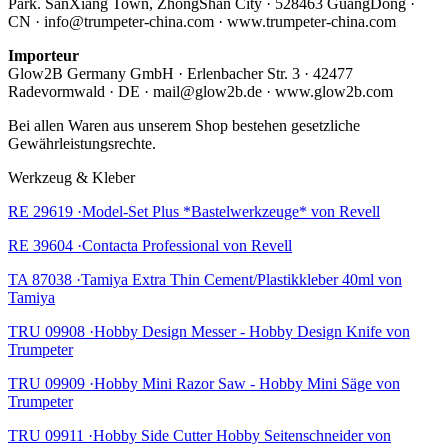
Park. SanXiang Town, ZhongShan City · 528463 GuangDong ·
CN · info@trumpeter-china.com · www.trumpeter-china.com
Importeur
Glow2B Germany GmbH · Erlenbacher Str. 3 · 42477
Radevormwald · DE · mail@glow2b.de · www.glow2b.com
Bei allen Waren aus unserem Shop bestehen gesetzliche
Gewährleistungsrechte.
Werkzeug & Kleber
RE 29619 ·Model-Set Plus *Bastelwerkzeuge* von Revell
RE 39604 ·Contacta Professional von Revell
TA 87038 ·Tamiya Extra Thin Cement/Plastikkleber 40ml von
Tamiya
TRU 09908 ·Hobby Design Messer - Hobby Design Knife von
Trumpeter
TRU 09909 ·Hobby Mini Razor Saw - Hobby Mini Säge von
Trumpeter
TRU 09911 ·Hobby Side Cutter Hobby Seitenschneider von