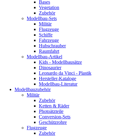
Bases
Vegetation
Zubehör
Modellbau-Sets
Militär
Flugzeuge
Schiffe
Fahrzeuge
Hubschrauber
Raumfahrt
Modellbau-Artikel
Kids - Modellbausätze
Dinosaurier
Leonardo da Vinci - Plastik
Hersteller-Kataloge
Modellbau-Literatur
Modellbauzubehör
Militär
Zubehör
Ketten & Räder
Photoätzteile
Conversion-Sets
Geschützrohre
Flugzeuge
Zubehör