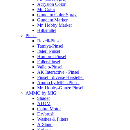
Acrysion Color
Mr. Color
Gundam Color Spray
Gundam Marker
Mr. Hobby Marker
Hilfsmittel
Pinsel
Revell-Pinsel
Tamiya-Pinsel
Italeri-Pinsel
Humbrol-Pinsel
Faller-Pinsel
Vallejo-Pinsel
AK Interactive - Pinsel
Pinsel - diverse Hersteller
Ammo by MIG -Pinsel
Mr. Hobby-Gunze Pinsel
AMMO by MIG
Shader
ATOM
Cobra Motor
Drybrush
Washes & Filters
A-Stand
Farbsets