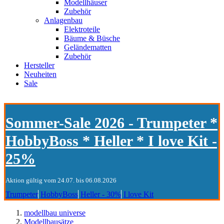
Modellhäuser
Zubehör
Anlagenbau
Elektroteile
Bäume & Büsche
Geländematten
Zubehör
Hersteller
Neuheiten
Sale
Sommer-Sale 2026 - Trumpeter *
HobbyBoss * Heller * I love Kit -
25%
Aktion gültig vom 24.07. bis 06.08.2026
Trumpeter
HobbyBoss
Heller - 30%
I love Kit
modellbau universe
Modellbausätze