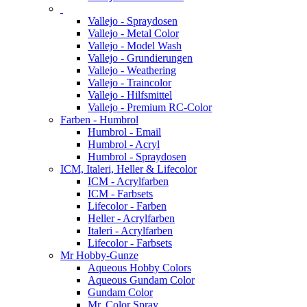
Vallejo - Spraydosen
Vallejo - Metal Color
Vallejo - Model Wash
Vallejo - Grundierungen
Vallejo - Weathering
Vallejo - Traincolor
Vallejo - Hilfsmittel
Vallejo - Premium RC-Color
Farben - Humbrol
Humbrol - Email
Humbrol - Acryl
Humbrol - Spraydosen
ICM, Italeri, Heller & Lifecolor
ICM - Acrylfarben
ICM - Farbsets
Lifecolor - Farben
Heller - Acrylfarben
Italeri - Acrylfarben
Lifecolor - Farbsets
Mr Hobby-Gunze
Aqueous Hobby Colors
Aqueous Gundam Color
Gundam Color
Mr. Color Spray