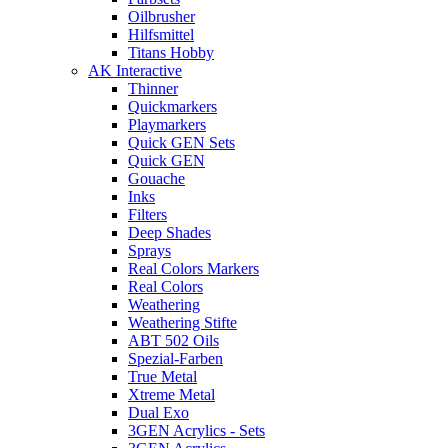
Oilbrusher
Hilfsmittel
Titans Hobby
AK Interactive
Thinner
Quickmarkers
Playmarkers
Quick GEN Sets
Quick GEN
Gouache
Inks
Filters
Deep Shades
Sprays
Real Colors Markers
Real Colors
Weathering
Weathering Stifte
ABT 502 Oils
Spezial-Farben
True Metal
Xtreme Metal
Dual Exo
3GEN Acrylics - Sets