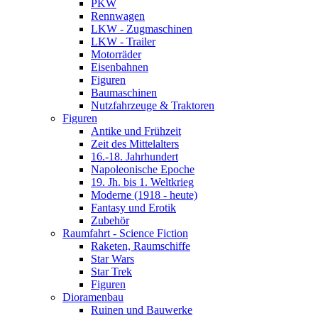
PKW
Rennwagen
LKW - Zugmaschinen
LKW - Trailer
Motorräder
Eisenbahnen
Figuren
Baumaschinen
Nutzfahrzeuge & Traktoren
Figuren
Antike und Frühzeit
Zeit des Mittelalters
16.-18. Jahrhundert
Napoleonische Epoche
19. Jh. bis 1. Weltkrieg
Moderne (1918 - heute)
Fantasy und Erotik
Zubehör
Raumfahrt - Science Fiction
Raketen, Raumschiffe
Star Wars
Star Trek
Figuren
Dioramenbau
Ruinen und Bauwerke