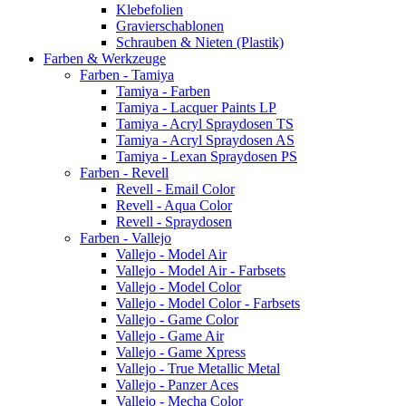
Klebefolien
Gravierschablonen
Schrauben & Nieten (Plastik)
Farben & Werkzeuge
Farben - Tamiya
Tamiya - Farben
Tamiya - Lacquer Paints LP
Tamiya - Acryl Spraydosen TS
Tamiya - Acryl Spraydosen AS
Tamiya - Lexan Spraydosen PS
Farben - Revell
Revell - Email Color
Revell - Aqua Color
Revell - Spraydosen
Farben - Vallejo
Vallejo - Model Air
Vallejo - Model Air - Farbsets
Vallejo - Model Color
Vallejo - Model Color - Farbsets
Vallejo - Game Color
Vallejo - Game Air
Vallejo - Game Xpress
Vallejo - True Metallic Metal
Vallejo - Panzer Aces
Vallejo - Mecha Color