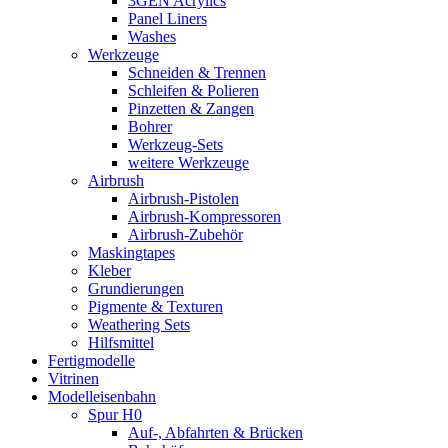
3GEN Acrylics
Panel Liners
Washes
Werkzeuge
Schneiden & Trennen
Schleifen & Polieren
Pinzetten & Zangen
Bohrer
Werkzeug-Sets
weitere Werkzeuge
Airbrush
Airbrush-Pistolen
Airbrush-Kompressoren
Airbrush-Zubehör
Maskingtapes
Kleber
Grundierungen
Pigmente & Texturen
Weathering Sets
Hilfsmittel
Fertigmodelle
Vitrinen
Modelleisenbahn
Spur H0
Auf-, Abfahrten & Brücken