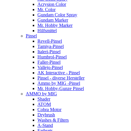
Acrysion Color
Mr. Color
Gundam Color Spray
Gundam Marker
Mr. Hobby Marker
Hilfsmittel
Pinsel
Revell-Pinsel
Tamiya-Pinsel
Italeri-Pinsel
Humbrol-Pinsel
Faller-Pinsel
Vallejo-Pinsel
AK Interactive - Pinsel
Pinsel - diverse Hersteller
Ammo by MIG -Pinsel
Mr. Hobby-Gunze Pinsel
AMMO by MIG
Shader
ATOM
Cobra Motor
Drybrush
Washes & Filters
A-Stand
Farbsets