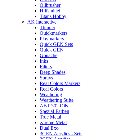
Oilbrusher
Hilfsmittel
Titans Hobby
AK Interactive
Thinner
Quickmarkers
Playmarkers
Quick GEN Sets
Quick GEN
Gouache
Inks
Filters
Deep Shades
Sprays
Real Colors Markers
Real Colors
Weathering
Weathering Stifte
ABT 502 Oils
Spezial-Farben
True Metal
Xtreme Metal
Dual Exo
3GEN Acrylics - Sets