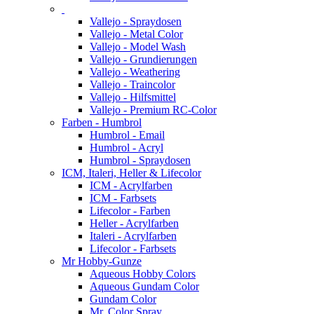
Vallejo - Spraydosen
Vallejo - Metal Color
Vallejo - Model Wash
Vallejo - Grundierungen
Vallejo - Weathering
Vallejo - Traincolor
Vallejo - Hilfsmittel
Vallejo - Premium RC-Color
Farben - Humbrol
Humbrol - Email
Humbrol - Acryl
Humbrol - Spraydosen
ICM, Italeri, Heller & Lifecolor
ICM - Acrylfarben
ICM - Farbsets
Lifecolor - Farben
Heller - Acrylfarben
Italeri - Acrylfarben
Lifecolor - Farbsets
Mr Hobby-Gunze
Aqueous Hobby Colors
Aqueous Gundam Color
Gundam Color
Mr. Color Spray