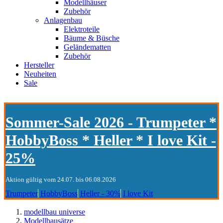
Modellhäuser
Zubehör
Anlagenbau
Elektroteile
Bäume & Büsche
Geländematten
Zubehör
Hersteller
Neuheiten
Sale
Sommer-Sale 2026 - Trumpeter *
HobbyBoss * Heller * I love Kit -
25%
Aktion gültig vom 24.07. bis 06.08.2026
Trumpeter
HobbyBoss
Heller - 30%
I love Kit
modellbau universe
Modellbausätze