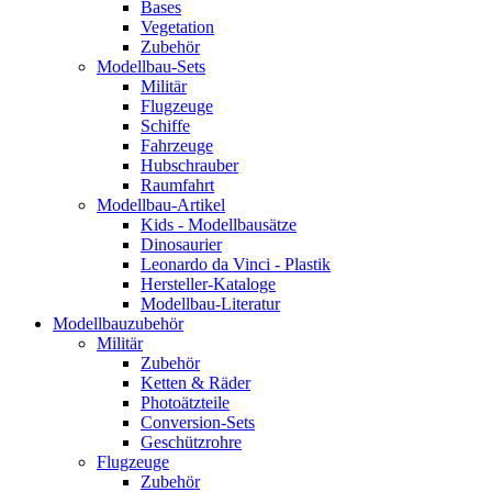
Bases
Vegetation
Zubehör
Modellbau-Sets
Militär
Flugzeuge
Schiffe
Fahrzeuge
Hubschrauber
Raumfahrt
Modellbau-Artikel
Kids - Modellbausätze
Dinosaurier
Leonardo da Vinci - Plastik
Hersteller-Kataloge
Modellbau-Literatur
Modellbauzubehör
Militär
Zubehör
Ketten & Räder
Photoätzteile
Conversion-Sets
Geschützrohre
Flugzeuge
Zubehör