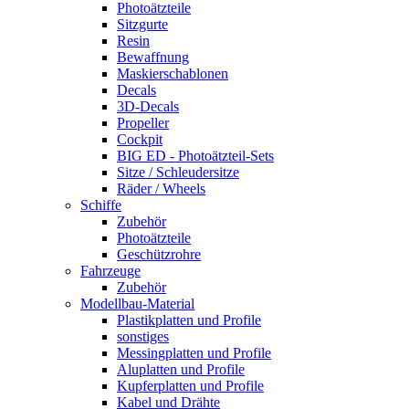
Photoätzteile
Sitzgurte
Resin
Bewaffnung
Maskierschablonen
Decals
3D-Decals
Propeller
Cockpit
BIG ED - Photoätzteil-Sets
Sitze / Schleudersitze
Räder / Wheels
Schiffe
Zubehör
Photoätzteile
Geschützrohre
Fahrzeuge
Zubehör
Modellbau-Material
Plastikplatten und Profile
sonstiges
Messingplatten und Profile
Aluplatten und Profile
Kupferplatten und Profile
Kabel und Drähte