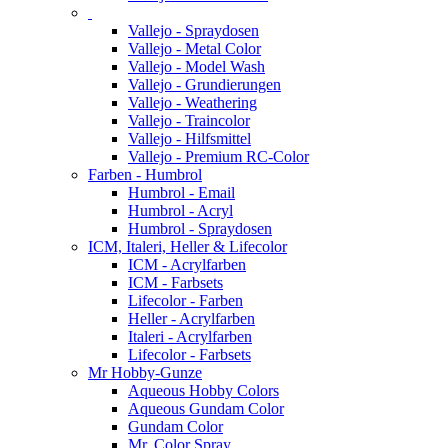
Vallejo - Spraydosen
Vallejo - Metal Color
Vallejo - Model Wash
Vallejo - Grundierungen
Vallejo - Weathering
Vallejo - Traincolor
Vallejo - Hilfsmittel
Vallejo - Premium RC-Color
Farben - Humbrol
Humbrol - Email
Humbrol - Acryl
Humbrol - Spraydosen
ICM, Italeri, Heller & Lifecolor
ICM - Acrylfarben
ICM - Farbsets
Lifecolor - Farben
Heller - Acrylfarben
Italeri - Acrylfarben
Lifecolor - Farbsets
Mr Hobby-Gunze
Aqueous Hobby Colors
Aqueous Gundam Color
Gundam Color
Mr. Color Spray