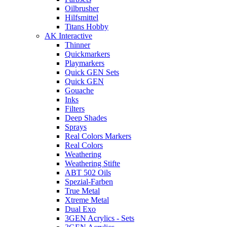
Oilbrusher
Hilfsmittel
Titans Hobby
AK Interactive
Thinner
Quickmarkers
Playmarkers
Quick GEN Sets
Quick GEN
Gouache
Inks
Filters
Deep Shades
Sprays
Real Colors Markers
Real Colors
Weathering
Weathering Stifte
ABT 502 Oils
Spezial-Farben
True Metal
Xtreme Metal
Dual Exo
3GEN Acrylics - Sets