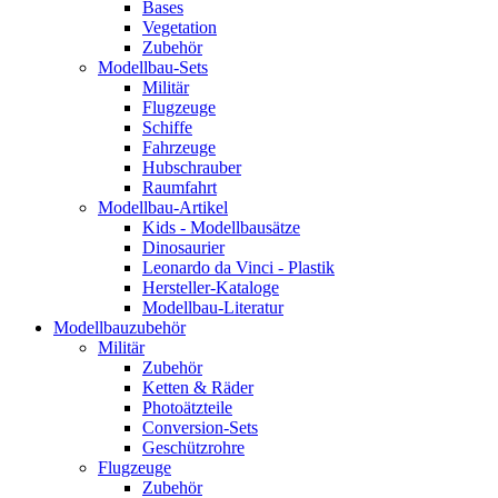
Bases
Vegetation
Zubehör
Modellbau-Sets
Militär
Flugzeuge
Schiffe
Fahrzeuge
Hubschrauber
Raumfahrt
Modellbau-Artikel
Kids - Modellbausätze
Dinosaurier
Leonardo da Vinci - Plastik
Hersteller-Kataloge
Modellbau-Literatur
Modellbauzubehör
Militär
Zubehör
Ketten & Räder
Photoätzteile
Conversion-Sets
Geschützrohre
Flugzeuge
Zubehör