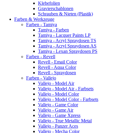
Klebefolien
Gravierschablonen
Schrauben & Nieten (Plastik)
Farben & Werkzeuge
Farben - Tamiya
Tamiya - Farben
Tamiya - Lacquer Paints LP
Tamiya - Acryl Spraydosen TS
Tamiya - Acryl Spraydosen AS
Tamiya - Lexan Spraydosen PS
Farben - Revell
Revell - Email Color
Revell - Aqua Color
Revell - Spraydosen
Farben - Vallejo
Vallejo - Model Air
Vallejo - Model Air - Farbsets
Vallejo - Model Color
Vallejo - Model Color - Farbsets
Vallejo - Game Color
Vallejo - Game Air
Vallejo - Game Xpress
Vallejo - True Metallic Metal
Vallejo - Panzer Aces
Vallejo - Mecha Color