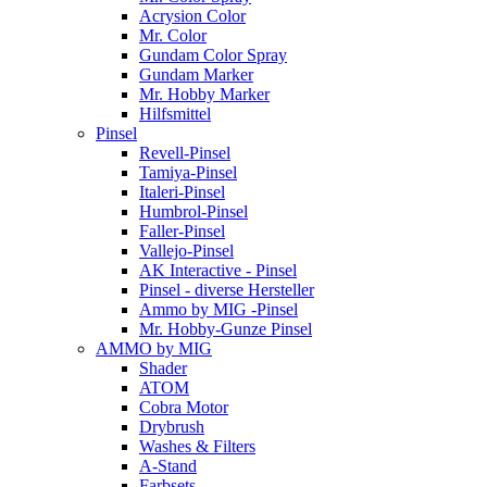
Acrysion Color
Mr. Color
Gundam Color Spray
Gundam Marker
Mr. Hobby Marker
Hilfsmittel
Pinsel
Revell-Pinsel
Tamiya-Pinsel
Italeri-Pinsel
Humbrol-Pinsel
Faller-Pinsel
Vallejo-Pinsel
AK Interactive - Pinsel
Pinsel - diverse Hersteller
Ammo by MIG -Pinsel
Mr. Hobby-Gunze Pinsel
AMMO by MIG
Shader
ATOM
Cobra Motor
Drybrush
Washes & Filters
A-Stand
Farbsets