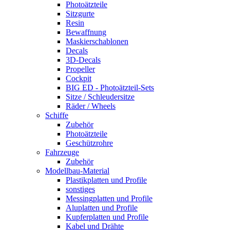
Photoätzteile
Sitzgurte
Resin
Bewaffnung
Maskierschablonen
Decals
3D-Decals
Propeller
Cockpit
BIG ED - Photoätzteil-Sets
Sitze / Schleudersitze
Räder / Wheels
Schiffe
Zubehör
Photoätzteile
Geschützrohre
Fahrzeuge
Zubehör
Modellbau-Material
Plastikplatten und Profile
sonstiges
Messingplatten und Profile
Aluplatten und Profile
Kupferplatten und Profile
Kabel und Drähte