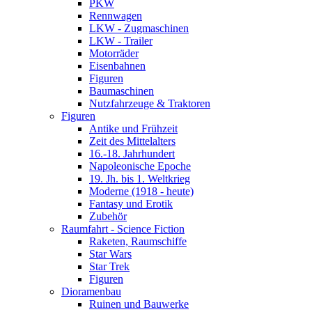
PKW
Rennwagen
LKW - Zugmaschinen
LKW - Trailer
Motorräder
Eisenbahnen
Figuren
Baumaschinen
Nutzfahrzeuge & Traktoren
Figuren
Antike und Frühzeit
Zeit des Mittelalters
16.-18. Jahrhundert
Napoleonische Epoche
19. Jh. bis 1. Weltkrieg
Moderne (1918 - heute)
Fantasy und Erotik
Zubehör
Raumfahrt - Science Fiction
Raketen, Raumschiffe
Star Wars
Star Trek
Figuren
Dioramenbau
Ruinen und Bauwerke