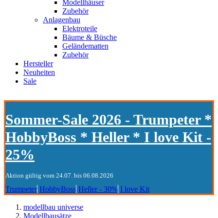
Modellhäuser
Zubehör
Anlagenbau
Elektroteile
Bäume & Büsche
Geländematten
Zubehör
Hersteller
Neuheiten
Sale
Sommer-Sale 2026 - Trumpeter *
HobbyBoss * Heller * I love Kit -
25%
Aktion gültig vom 24.07. bis 06.08.2026
Trumpeter
HobbyBoss
Heller - 30%
I love Kit
modellbau universe
Modellbausätze