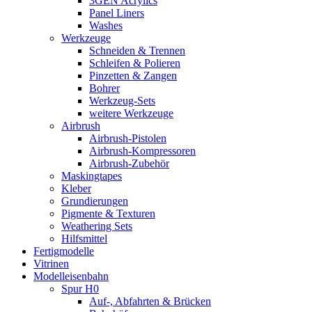
3GEN Acrylics
Panel Liners
Washes
Werkzeuge
Schneiden & Trennen
Schleifen & Polieren
Pinzetten & Zangen
Bohrer
Werkzeug-Sets
weitere Werkzeuge
Airbrush
Airbrush-Pistolen
Airbrush-Kompressoren
Airbrush-Zubehör
Maskingtapes
Kleber
Grundierungen
Pigmente & Texturen
Weathering Sets
Hilfsmittel
Fertigmodelle
Vitrinen
Modelleisenbahn
Spur H0
Auf-, Abfahrten & Brücken