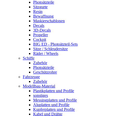
Photoätzteile
Sitzgurte
Resin
Bewaffnung
Maskierschablonen
Decals
3D-Decals
Propeller
Cockpit
BIG ED - Photoätzteil-Sets
Sitze / Schleudersitze
Räder / Wheels
Schiffe
Zubehör
Photoätzteile
Geschützrohre
Fahrzeuge
Zubehör
Modellbau-Material
Plastikplatten und Profile
sonstiges
Messingplatten und Profile
Aluplatten und Profile
Kupferplatten und Profile
Kabel und Drähte