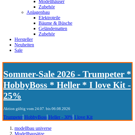
Modellhäuser
Zubehör
Anlagenbau
Elektroteile
Bäume & Büsche
Geländematten
Zubehör
Hersteller
Neuheiten
Sale
Sommer-Sale 2026 - Trumpeter *
HobbyBoss * Heller * I love Kit -
25%
Aktion gültig vom 24.07. bis 06.08.2026
Trumpeter
HobbyBoss
Heller - 30%
I love Kit
modellbau universe
Modellbausätze