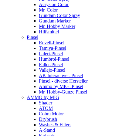
Acrysion Color
Mr. Color
Gundam Color Spray
Gundam Marker
Mr. Hobby Marker
Hilfsmittel
Pinsel
Revell-Pinsel
Tamiya-Pinsel
Italeri-Pinsel
Humbrol-Pinsel
Faller-Pinsel
Vallejo-Pinsel
AK Interactive - Pinsel
Pinsel - diverse Hersteller
Ammo by MIG -Pinsel
Mr. Hobby-Gunze Pinsel
AMMO by MIG
Shader
ATOM
Cobra Motor
Drybrush
Washes & Filters
A-Stand
Farbsets