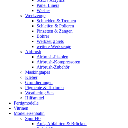
3GEN Acrylics
Panel Liners
Washes
Werkzeuge
Schneiden & Trennen
Schleifen & Polieren
Pinzetten & Zangen
Bohrer
Werkzeug-Sets
weitere Werkzeuge
Airbrush
Airbrush-Pistolen
Airbrush-Kompressoren
Airbrush-Zubehör
Maskingtapes
Kleber
Grundierungen
Pigmente & Texturen
Weathering Sets
Hilfsmittel
Fertigmodelle
Vitrinen
Modelleisenbahn
Spur H0
Auf-, Abfahrten & Brücken