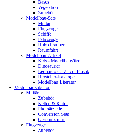
Bases
Vegetation
Zubehör
Modellbau-Sets
Militär
Flugzeuge
Schiffe
Fahrzeuge
Hubschrauber
Raumfahrt
Modellbau-Artikel
Kids - Modellbausätze
Dinosaurier
Leonardo da Vinci - Plastik
Hersteller-Kataloge
Modellbau-Literatur
Modellbauzubehör
Militär
Zubehör
Ketten & Räder
Photoätzteile
Conversion-Sets
Geschützrohre
Flugzeuge
Zubehör