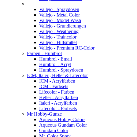
Vallejo - Spraydosen
Vallejo - Metal Color
Vallejo - Model Wash
Vallejo - Grundierungen
Vallejo - Weathering
Vallejo - Traincolor
Vallejo - Hilfsmittel
Vallejo - Premium RC-Color
Farben - Humbrol
Humbrol - Email
Humbrol - Acryl
Humbrol - Spraydosen
ICM, Italeri, Heller & Lifecolor
ICM - Acrylfarben
ICM - Farbsets
Lifecolor - Farben
Heller - Acrylfarben
Italeri - Acrylfarben
Lifecolor - Farbsets
Mr Hobby-Gunze
Aqueous Hobby Colors
Aqueous Gundam Color
Gundam Color
Mr. Color Spray