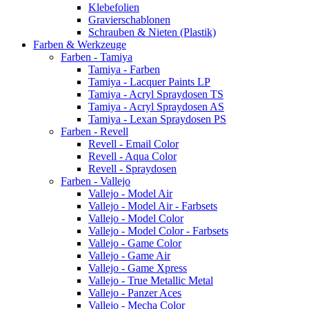
Klebefolien
Gravierschablonen
Schrauben & Nieten (Plastik)
Farben & Werkzeuge
Farben - Tamiya
Tamiya - Farben
Tamiya - Lacquer Paints LP
Tamiya - Acryl Spraydosen TS
Tamiya - Acryl Spraydosen AS
Tamiya - Lexan Spraydosen PS
Farben - Revell
Revell - Email Color
Revell - Aqua Color
Revell - Spraydosen
Farben - Vallejo
Vallejo - Model Air
Vallejo - Model Air - Farbsets
Vallejo - Model Color
Vallejo - Model Color - Farbsets
Vallejo - Game Color
Vallejo - Game Air
Vallejo - Game Xpress
Vallejo - True Metallic Metal
Vallejo - Panzer Aces
Vallejo - Mecha Color