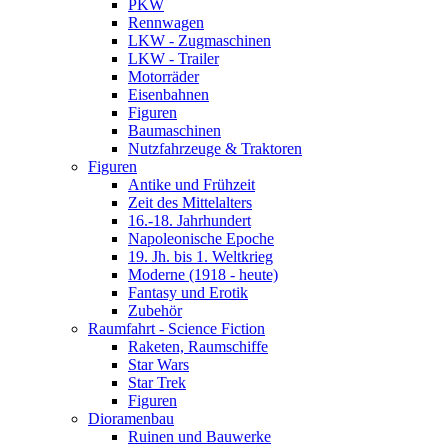
PKW
Rennwagen
LKW - Zugmaschinen
LKW - Trailer
Motorräder
Eisenbahnen
Figuren
Baumaschinen
Nutzfahrzeuge & Traktoren
Figuren
Antike und Frühzeit
Zeit des Mittelalters
16.-18. Jahrhundert
Napoleonische Epoche
19. Jh. bis 1. Weltkrieg
Moderne (1918 - heute)
Fantasy und Erotik
Zubehör
Raumfahrt - Science Fiction
Raketen, Raumschiffe
Star Wars
Star Trek
Figuren
Dioramenbau
Ruinen und Bauwerke