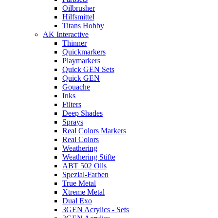
Oilbrusher
Hilfsmittel
Titans Hobby
AK Interactive
Thinner
Quickmarkers
Playmarkers
Quick GEN Sets
Quick GEN
Gouache
Inks
Filters
Deep Shades
Sprays
Real Colors Markers
Real Colors
Weathering
Weathering Stifte
ABT 502 Oils
Spezial-Farben
True Metal
Xtreme Metal
Dual Exo
3GEN Acrylics - Sets