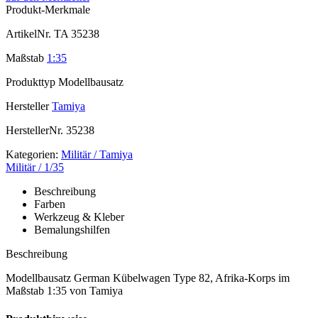
Produkt-Merkmale
ArtikelNr.
TA 35238
Maßstab
1:35
Produkttyp
Modellbausatz
Hersteller
Tamiya
HerstellerNr.
35238
Kategorien:
Militär / Tamiya
Militär / 1/35
Beschreibung
Farben
Werkzeug & Kleber
Bemalungshilfen
Beschreibung
Modellbausatz German Kübelwagen Type 82, Afrika-Korps im
Maßstab 1:35 von Tamiya