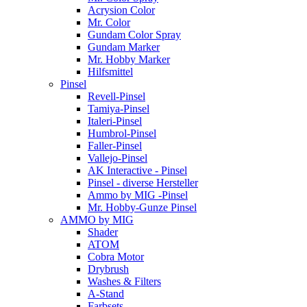
Acrysion Color
Mr. Color
Gundam Color Spray
Gundam Marker
Mr. Hobby Marker
Hilfsmittel
Pinsel
Revell-Pinsel
Tamiya-Pinsel
Italeri-Pinsel
Humbrol-Pinsel
Faller-Pinsel
Vallejo-Pinsel
AK Interactive - Pinsel
Pinsel - diverse Hersteller
Ammo by MIG -Pinsel
Mr. Hobby-Gunze Pinsel
AMMO by MIG
Shader
ATOM
Cobra Motor
Drybrush
Washes & Filters
A-Stand
Farbsets