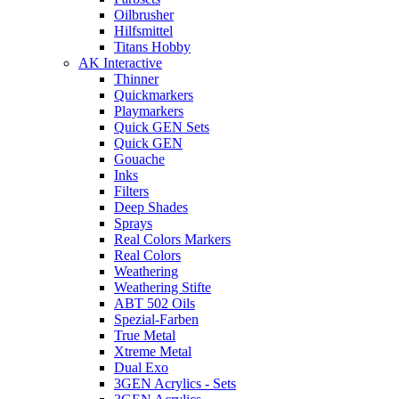
Oilbrusher
Hilfsmittel
Titans Hobby
AK Interactive
Thinner
Quickmarkers
Playmarkers
Quick GEN Sets
Quick GEN
Gouache
Inks
Filters
Deep Shades
Sprays
Real Colors Markers
Real Colors
Weathering
Weathering Stifte
ABT 502 Oils
Spezial-Farben
True Metal
Xtreme Metal
Dual Exo
3GEN Acrylics - Sets