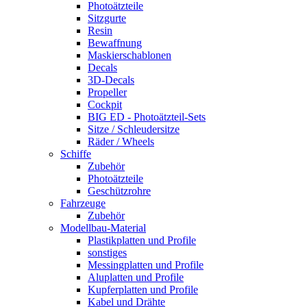
Photoätzteile
Sitzgurte
Resin
Bewaffnung
Maskierschablonen
Decals
3D-Decals
Propeller
Cockpit
BIG ED - Photoätzteil-Sets
Sitze / Schleudersitze
Räder / Wheels
Schiffe
Zubehör
Photoätzteile
Geschützrohre
Fahrzeuge
Zubehör
Modellbau-Material
Plastikplatten und Profile
sonstiges
Messingplatten und Profile
Aluplatten und Profile
Kupferplatten und Profile
Kabel und Drähte