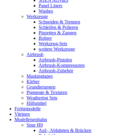
3GEN Acrylics
Panel Liners
Washes
Werkzeuge
Schneiden & Trennen
Schleifen & Polieren
Pinzetten & Zangen
Bohrer
Werkzeug-Sets
weitere Werkzeuge
Airbrush
Airbrush-Pistolen
Airbrush-Kompressoren
Airbrush-Zubehör
Maskingtapes
Kleber
Grundierungen
Pigmente & Texturen
Weathering Sets
Hilfsmittel
Fertigmodelle
Vitrinen
Modelleisenbahn
Spur H0
Auf-, Abfahrten & Brücken