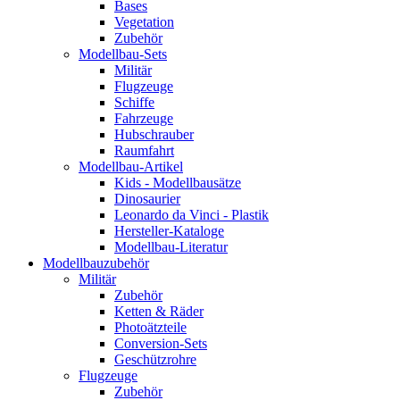
Bases
Vegetation
Zubehör
Modellbau-Sets
Militär
Flugzeuge
Schiffe
Fahrzeuge
Hubschrauber
Raumfahrt
Modellbau-Artikel
Kids - Modellbausätze
Dinosaurier
Leonardo da Vinci - Plastik
Hersteller-Kataloge
Modellbau-Literatur
Modellbauzubehör
Militär
Zubehör
Ketten & Räder
Photoätzteile
Conversion-Sets
Geschützrohre
Flugzeuge
Zubehör