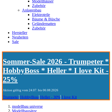
Modellhäuser
Zubehör
Anlagenbau
Elektroteile
Bäume & Büsche
Geländematten
Zubehör
Hersteller
Neuheiten
Sale
Sommer-Sale 2026 - Trumpeter *
HobbyBoss * Heller * I love Kit -
25%
Aktion gültig vom 24.07. bis 06.08.2026
Trumpeter
HobbyBoss
Heller - 30%
I love Kit
modellbau universe
Modellbausätze