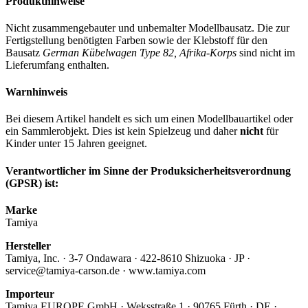
Produkthinweise
Nicht zusammengebauter und unbemalter Modellbausatz. Die zur
Fertigstellung benötigten Farben sowie der Klebstoff für den
Bausatz
German Kübelwagen Type 82, Afrika-Korps
sind nicht im
Lieferumfang enthalten.
Warnhinweis
Bei diesem Artikel handelt es sich um einen Modellbauartikel oder
ein Sammlerobjekt. Dies ist kein Spielzeug und daher
nicht
für
Kinder unter 15 Jahren geeignet.
Verantwortlicher im Sinne der Produksicherheitsverordnung
(GPSR) ist:
Marke
Tamiya
Hersteller
Tamiya, Inc. · 3-7 Ondawara · 422-8610 Shizuoka · JP ·
service@tamiya-carson.de · www.tamiya.com
Importeur
Tamiya EUROPE GmbH · Weksstraße 1 · 90765 Fürth · DE ·