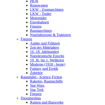
PKW
Rennwagen
LKW - Zugmaschinen
LKW - Trailer
Motorräder
Eisenbahnen
Figuren
Baumaschinen
Nutzfahrzeuge & Traktoren
Figuren
Antike und Frühzeit
Zeit des Mittelalters
16.-18. Jahrhundert
Napoleonische Epoche
19. Jh. bis 1. Weltkrieg
Moderne (1918 - heute)
Fantasy und Erotik
Zubehör
Raumfahrt - Science Fiction
Raketen, Raumschiffe
Star Wars
Star Trek
Figuren
Dioramenbau
Ruinen und Bauwerke