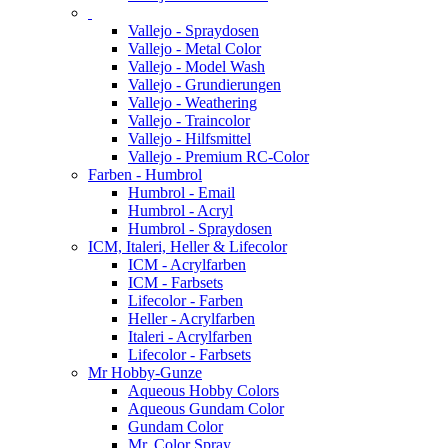
Vallejo - Spraydosen
Vallejo - Metal Color
Vallejo - Model Wash
Vallejo - Grundierungen
Vallejo - Weathering
Vallejo - Traincolor
Vallejo - Hilfsmittel
Vallejo - Premium RC-Color
Farben - Humbrol
Humbrol - Email
Humbrol - Acryl
Humbrol - Spraydosen
ICM, Italeri, Heller & Lifecolor
ICM - Acrylfarben
ICM - Farbsets
Lifecolor - Farben
Heller - Acrylfarben
Italeri - Acrylfarben
Lifecolor - Farbsets
Mr Hobby-Gunze
Aqueous Hobby Colors
Aqueous Gundam Color
Gundam Color
Mr. Color Spray