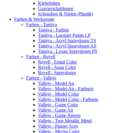
Klebefolien
Gravierschablonen
Schrauben & Nieten (Plastik)
Farben & Werkzeuge
Farben - Tamiya
Tamiya - Farben
Tamiya - Lacquer Paints LP
Tamiya - Acryl Spraydosen TS
Tamiya - Acryl Spraydosen AS
Tamiya - Lexan Spraydosen PS
Farben - Revell
Revell - Email Color
Revell - Aqua Color
Revell - Spraydosen
Farben - Vallejo
Vallejo - Model Air
Vallejo - Model Air - Farbsets
Vallejo - Model Color
Vallejo - Model Color - Farbsets
Vallejo - Game Color
Vallejo - Game Air
Vallejo - Game Xpress
Vallejo - True Metallic Metal
Vallejo - Panzer Aces
Vallejo - Mecha Color