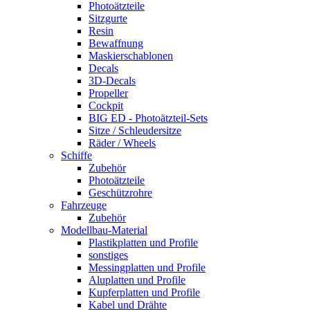
Photoätzteile
Sitzgurte
Resin
Bewaffnung
Maskierschablonen
Decals
3D-Decals
Propeller
Cockpit
BIG ED - Photoätzteil-Sets
Sitze / Schleudersitze
Räder / Wheels
Schiffe
Zubehör
Photoätzteile
Geschützrohre
Fahrzeuge
Zubehör
Modellbau-Material
Plastikplatten und Profile
sonstiges
Messingplatten und Profile
Aluplatten und Profile
Kupferplatten und Profile
Kabel und Drähte