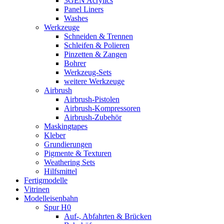
3GEN Acrylics
Panel Liners
Washes
Werkzeuge
Schneiden & Trennen
Schleifen & Polieren
Pinzetten & Zangen
Bohrer
Werkzeug-Sets
weitere Werkzeuge
Airbrush
Airbrush-Pistolen
Airbrush-Kompressoren
Airbrush-Zubehör
Maskingtapes
Kleber
Grundierungen
Pigmente & Texturen
Weathering Sets
Hilfsmittel
Fertigmodelle
Vitrinen
Modelleisenbahn
Spur H0
Auf-, Abfahrten & Brücken