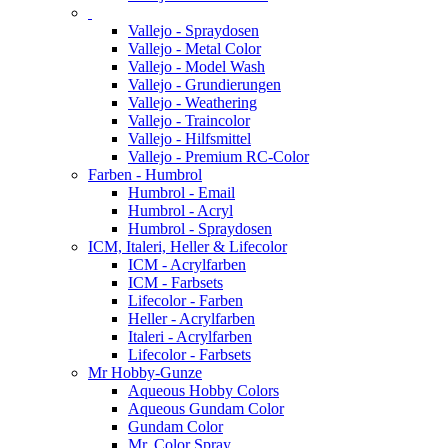
Vallejo - Spraydosen
Vallejo - Metal Color
Vallejo - Model Wash
Vallejo - Grundierungen
Vallejo - Weathering
Vallejo - Traincolor
Vallejo - Hilfsmittel
Vallejo - Premium RC-Color
Farben - Humbrol
Humbrol - Email
Humbrol - Acryl
Humbrol - Spraydosen
ICM, Italeri, Heller & Lifecolor
ICM - Acrylfarben
ICM - Farbsets
Lifecolor - Farben
Heller - Acrylfarben
Italeri - Acrylfarben
Lifecolor - Farbsets
Mr Hobby-Gunze
Aqueous Hobby Colors
Aqueous Gundam Color
Gundam Color
Mr. Color Spray