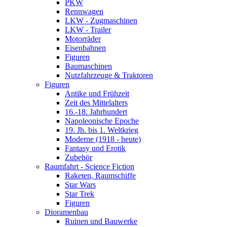
PKW
Rennwagen
LKW - Zugmaschinen
LKW - Trailer
Motorräder
Eisenbahnen
Figuren
Baumaschinen
Nutzfahrzeuge & Traktoren
Figuren
Antike und Frühzeit
Zeit des Mittelalters
16.-18. Jahrhundert
Napoleonische Epoche
19. Jh. bis 1. Weltkrieg
Moderne (1918 - heute)
Fantasy und Erotik
Zubehör
Raumfahrt - Science Fiction
Raketen, Raumschiffe
Star Wars
Star Trek
Figuren
Dioramenbau
Ruinen und Bauwerke