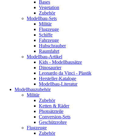
Bases
Vegetation
Zubehör
Modellbau-Sets
Militär
Flugzeuge
Schiffe
Fahrzeuge
Hubschrauber
Raumfahrt
Modellbau-Artikel
Kids - Modellbausätze
Dinosaurier
Leonardo da Vinci - Plastik
Hersteller-Kataloge
Modellbau-Literatur
Modellbauzubehör
Militär
Zubehör
Ketten & Räder
Photoätzteile
Conversion-Sets
Geschützrohre
Flugzeuge
Zubehör