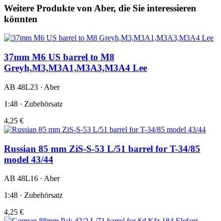
Weitere Produkte von Aber, die Sie interessieren
könnten
37mm M6 US barrel to M8
Greyh,M3,M3A1,M3A3,M3A4 Lee
AB 48L23 · Aber
1:48 · Zubehörsatz
4,25 €
Russian 85 mm ZiS-S-53 L/51 barrel for T-34/85
model 43/44
AB 48L16 · Aber
1:48 · Zubehörsatz
4,25 €