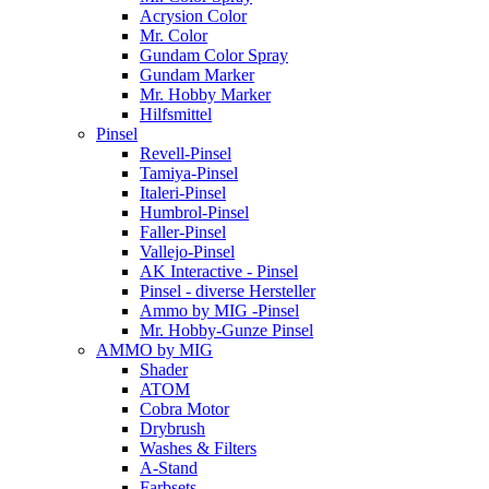
Acrysion Color
Mr. Color
Gundam Color Spray
Gundam Marker
Mr. Hobby Marker
Hilfsmittel
Pinsel
Revell-Pinsel
Tamiya-Pinsel
Italeri-Pinsel
Humbrol-Pinsel
Faller-Pinsel
Vallejo-Pinsel
AK Interactive - Pinsel
Pinsel - diverse Hersteller
Ammo by MIG -Pinsel
Mr. Hobby-Gunze Pinsel
AMMO by MIG
Shader
ATOM
Cobra Motor
Drybrush
Washes & Filters
A-Stand
Farbsets