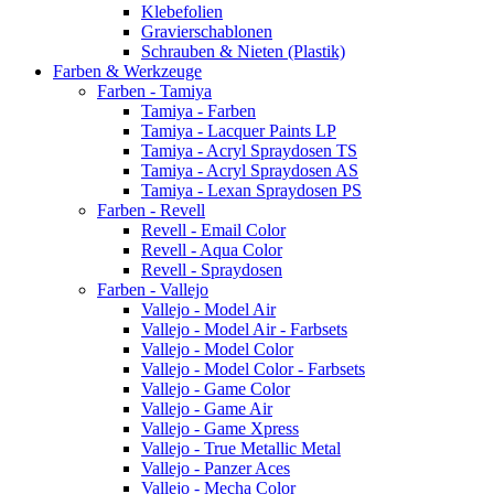
Klebefolien
Gravierschablonen
Schrauben & Nieten (Plastik)
Farben & Werkzeuge
Farben - Tamiya
Tamiya - Farben
Tamiya - Lacquer Paints LP
Tamiya - Acryl Spraydosen TS
Tamiya - Acryl Spraydosen AS
Tamiya - Lexan Spraydosen PS
Farben - Revell
Revell - Email Color
Revell - Aqua Color
Revell - Spraydosen
Farben - Vallejo
Vallejo - Model Air
Vallejo - Model Air - Farbsets
Vallejo - Model Color
Vallejo - Model Color - Farbsets
Vallejo - Game Color
Vallejo - Game Air
Vallejo - Game Xpress
Vallejo - True Metallic Metal
Vallejo - Panzer Aces
Vallejo - Mecha Color