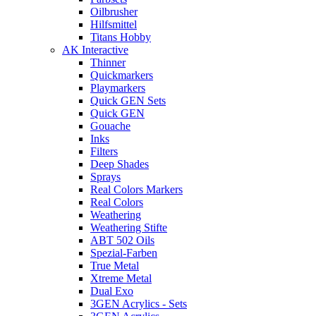
Oilbrusher
Hilfsmittel
Titans Hobby
AK Interactive
Thinner
Quickmarkers
Playmarkers
Quick GEN Sets
Quick GEN
Gouache
Inks
Filters
Deep Shades
Sprays
Real Colors Markers
Real Colors
Weathering
Weathering Stifte
ABT 502 Oils
Spezial-Farben
True Metal
Xtreme Metal
Dual Exo
3GEN Acrylics - Sets