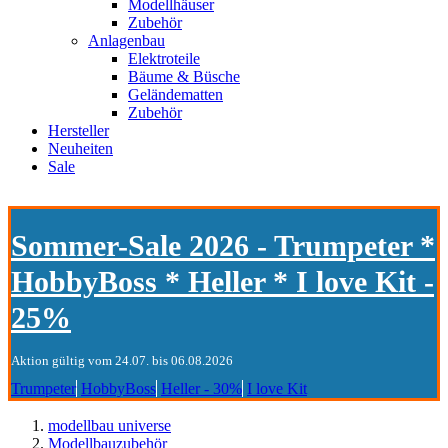
Modellhäuser
Zubehör
Anlagenbau
Elektroteile
Bäume & Büsche
Geländematten
Zubehör
Hersteller
Neuheiten
Sale
Sommer-Sale 2026 - Trumpeter *
HobbyBoss * Heller * I love Kit -
25%
Aktion gültig vom 24.07. bis 06.08.2026
Trumpeter
HobbyBoss
Heller - 30%
I love Kit
modellbau universe
Modellbauzubehör