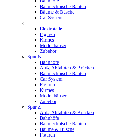
Bahnhöfe
Bahntechnische Bauten
Bäume & Büsche
Car System
Elektroteile
Figuren
Kirmes
Modellhäuser
Zubehör
Spur N
Bahnhöfe
Auf-, Abfahrten & Brücken
Bahntechnische Bauten
Car System
Figuren
Kirmes
Modellhäuser
Zubehör
Spur Z
Auf-, Abfahrten & Brücken
Bahnhöfe
Bahntechnische Bauten
Bäume & Büsche
Figuren