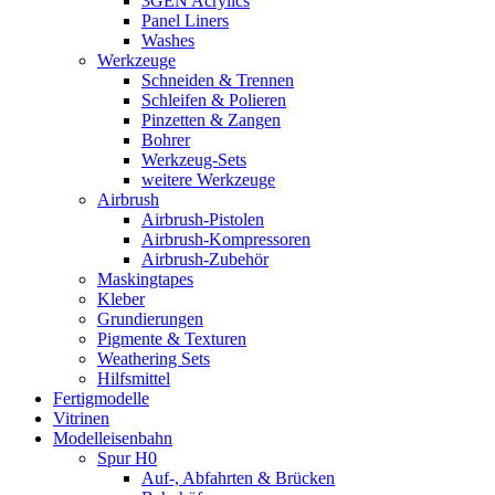
3GEN Acrylics
Panel Liners
Washes
Werkzeuge
Schneiden & Trennen
Schleifen & Polieren
Pinzetten & Zangen
Bohrer
Werkzeug-Sets
weitere Werkzeuge
Airbrush
Airbrush-Pistolen
Airbrush-Kompressoren
Airbrush-Zubehör
Maskingtapes
Kleber
Grundierungen
Pigmente & Texturen
Weathering Sets
Hilfsmittel
Fertigmodelle
Vitrinen
Modelleisenbahn
Spur H0
Auf-, Abfahrten & Brücken