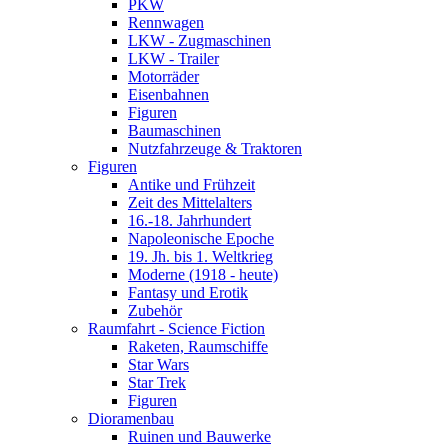
PKW
Rennwagen
LKW - Zugmaschinen
LKW - Trailer
Motorräder
Eisenbahnen
Figuren
Baumaschinen
Nutzfahrzeuge & Traktoren
Figuren
Antike und Frühzeit
Zeit des Mittelalters
16.-18. Jahrhundert
Napoleonische Epoche
19. Jh. bis 1. Weltkrieg
Moderne (1918 - heute)
Fantasy und Erotik
Zubehör
Raumfahrt - Science Fiction
Raketen, Raumschiffe
Star Wars
Star Trek
Figuren
Dioramenbau
Ruinen und Bauwerke