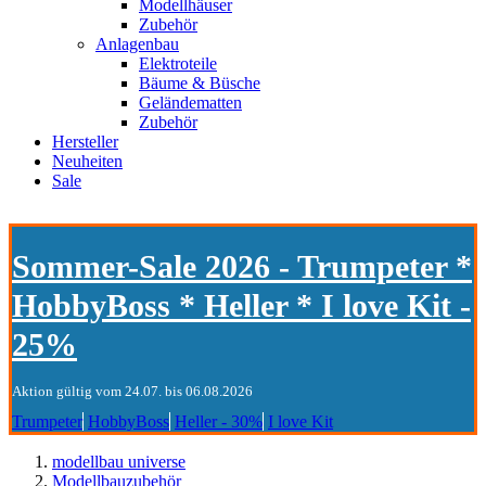
Modellhäuser
Zubehör
Anlagenbau
Elektroteile
Bäume & Büsche
Geländematten
Zubehör
Hersteller
Neuheiten
Sale
Sommer-Sale 2026 - Trumpeter *
HobbyBoss * Heller * I love Kit -
25%
Aktion gültig vom 24.07. bis 06.08.2026
Trumpeter
HobbyBoss
Heller - 30%
I love Kit
modellbau universe
Modellbauzubehör