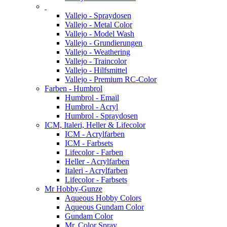
Vallejo - Spraydosen
Vallejo - Metal Color
Vallejo - Model Wash
Vallejo - Grundierungen
Vallejo - Weathering
Vallejo - Traincolor
Vallejo - Hilfsmittel
Vallejo - Premium RC-Color
Farben - Humbrol
Humbrol - Email
Humbrol - Acryl
Humbrol - Spraydosen
ICM, Italeri, Heller & Lifecolor
ICM - Acrylfarben
ICM - Farbsets
Lifecolor - Farben
Heller - Acrylfarben
Italeri - Acrylfarben
Lifecolor - Farbsets
Mr Hobby-Gunze
Aqueous Hobby Colors
Aqueous Gundam Color
Gundam Color
Mr. Color Spray