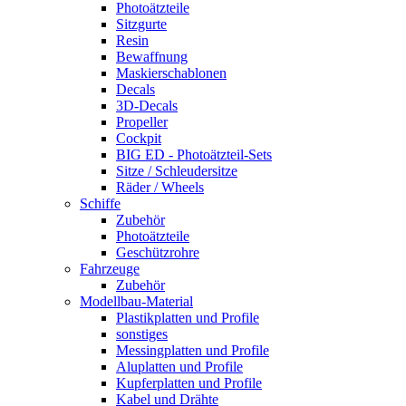
Photoätzteile
Sitzgurte
Resin
Bewaffnung
Maskierschablonen
Decals
3D-Decals
Propeller
Cockpit
BIG ED - Photoätzteil-Sets
Sitze / Schleudersitze
Räder / Wheels
Schiffe
Zubehör
Photoätzteile
Geschützrohre
Fahrzeuge
Zubehör
Modellbau-Material
Plastikplatten und Profile
sonstiges
Messingplatten und Profile
Aluplatten und Profile
Kupferplatten und Profile
Kabel und Drähte