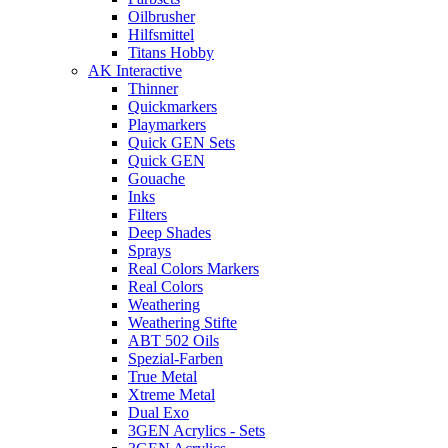
Oilbrusher
Hilfsmittel
Titans Hobby
AK Interactive
Thinner
Quickmarkers
Playmarkers
Quick GEN Sets
Quick GEN
Gouache
Inks
Filters
Deep Shades
Sprays
Real Colors Markers
Real Colors
Weathering
Weathering Stifte
ABT 502 Oils
Spezial-Farben
True Metal
Xtreme Metal
Dual Exo
3GEN Acrylics - Sets