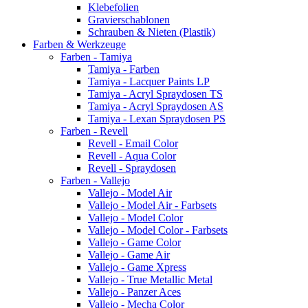
Klebefolien
Gravierschablonen
Schrauben & Nieten (Plastik)
Farben & Werkzeuge
Farben - Tamiya
Tamiya - Farben
Tamiya - Lacquer Paints LP
Tamiya - Acryl Spraydosen TS
Tamiya - Acryl Spraydosen AS
Tamiya - Lexan Spraydosen PS
Farben - Revell
Revell - Email Color
Revell - Aqua Color
Revell - Spraydosen
Farben - Vallejo
Vallejo - Model Air
Vallejo - Model Air - Farbsets
Vallejo - Model Color
Vallejo - Model Color - Farbsets
Vallejo - Game Color
Vallejo - Game Air
Vallejo - Game Xpress
Vallejo - True Metallic Metal
Vallejo - Panzer Aces
Vallejo - Mecha Color