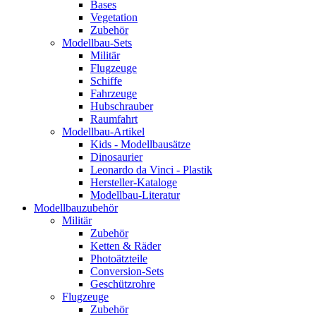
Bases
Vegetation
Zubehör
Modellbau-Sets
Militär
Flugzeuge
Schiffe
Fahrzeuge
Hubschrauber
Raumfahrt
Modellbau-Artikel
Kids - Modellbausätze
Dinosaurier
Leonardo da Vinci - Plastik
Hersteller-Kataloge
Modellbau-Literatur
Modellbauzubehör
Militär
Zubehör
Ketten & Räder
Photoätzteile
Conversion-Sets
Geschützrohre
Flugzeuge
Zubehör