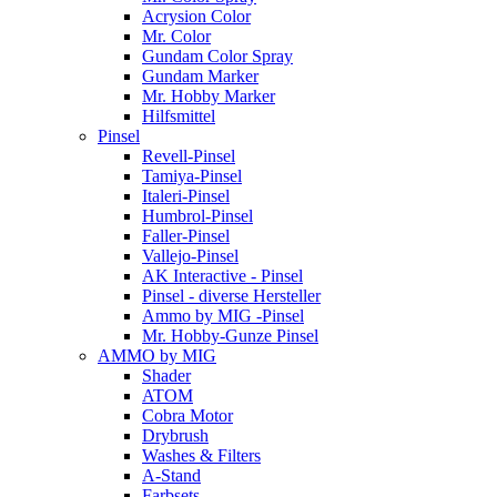
Acrysion Color
Mr. Color
Gundam Color Spray
Gundam Marker
Mr. Hobby Marker
Hilfsmittel
Pinsel
Revell-Pinsel
Tamiya-Pinsel
Italeri-Pinsel
Humbrol-Pinsel
Faller-Pinsel
Vallejo-Pinsel
AK Interactive - Pinsel
Pinsel - diverse Hersteller
Ammo by MIG -Pinsel
Mr. Hobby-Gunze Pinsel
AMMO by MIG
Shader
ATOM
Cobra Motor
Drybrush
Washes & Filters
A-Stand
Farbsets