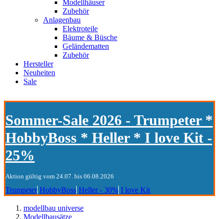
Modellhäuser
Zubehör
Anlagenbau
Elektroteile
Bäume & Büsche
Geländematten
Zubehör
Hersteller
Neuheiten
Sale
Sommer-Sale 2026 - Trumpeter *
HobbyBoss * Heller * I love Kit -
25%
Aktion gültig vom 24.07. bis 06.08.2026
Trumpeter
HobbyBoss
Heller - 30%
I love Kit
modellbau universe
Modellbausätze