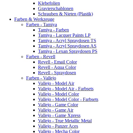
Klebefolien
Gravierschablonen
Schrauben & Nieten (Plastik)
Farben & Werkzeuge
Farben - Tamiya
Tamiya - Farben
Tamiya - Lacquer Paints LP
Tamiya - Acryl Spraydosen TS
Tamiya - Acryl Spraydosen AS
Tamiya - Lexan Spraydosen PS
Farben - Revell
Revell - Email Color
Revell - Aqua Color
Revell - Spraydosen
Farben - Vallejo
Vallejo - Model Air
Vallejo - Model Air - Farbsets
Vallejo - Model Color
Vallejo - Model Color - Farbsets
Vallejo - Game Color
Vallejo - Game Air
Vallejo - Game Xpress
Vallejo - True Metallic Metal
Vallejo - Panzer Aces
Vallejo - Mecha Color