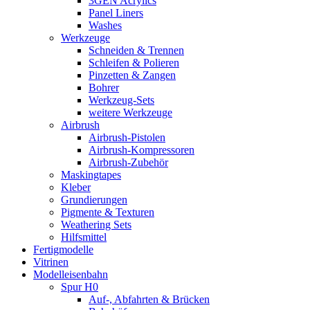
3GEN Acrylics
Panel Liners
Washes
Werkzeuge
Schneiden & Trennen
Schleifen & Polieren
Pinzetten & Zangen
Bohrer
Werkzeug-Sets
weitere Werkzeuge
Airbrush
Airbrush-Pistolen
Airbrush-Kompressoren
Airbrush-Zubehör
Maskingtapes
Kleber
Grundierungen
Pigmente & Texturen
Weathering Sets
Hilfsmittel
Fertigmodelle
Vitrinen
Modelleisenbahn
Spur H0
Auf-, Abfahrten & Brücken