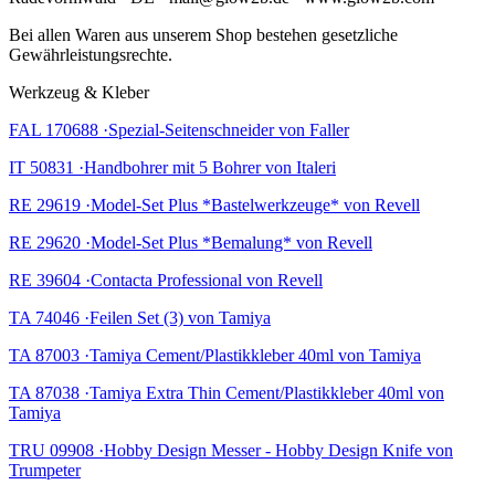
Bei allen Waren aus unserem Shop bestehen gesetzliche
Gewährleistungsrechte.
Werkzeug & Kleber
FAL 170688 ·Spezial-Seitenschneider von Faller
IT 50831 ·Handbohrer mit 5 Bohrer von Italeri
RE 29619 ·Model-Set Plus *Bastelwerkzeuge* von Revell
RE 29620 ·Model-Set Plus *Bemalung* von Revell
RE 39604 ·Contacta Professional von Revell
TA 74046 ·Feilen Set (3) von Tamiya
TA 87003 ·Tamiya Cement/Plastikkleber 40ml von Tamiya
TA 87038 ·Tamiya Extra Thin Cement/Plastikkleber 40ml von
Tamiya
TRU 09908 ·Hobby Design Messer - Hobby Design Knife von
Trumpeter