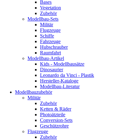
Bases
Vegetation
Zubehör
Modellbau-Sets
Militär
Flugzeuge
Schiffe
Fahrzeuge
Hubschrauber
Raumfahrt
Modellbau-Artikel
Kids - Modellbausätze
Dinosaurier
Leonardo da Vinci - Plastik
Hersteller-Kataloge
Modellbau-Literatur
Modellbauzubehör
Militär
Zubehör
Ketten & Räder
Photoätzteile
Conversion-Sets
Geschützrohre
Flugzeuge
Zubehör