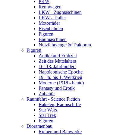
PKW
Rennwagen
LKW - Zugmaschinen
LKW - Trailer
Motorräder
Eisenbahnen
Figuren
Baumaschinen
Nutzfahrzeuge & Traktoren
Figuren
Antike und Frühzeit
Zeit des Mittelalters
16.-18. Jahrhundert
Napoleonische Epoche
19. Jh. bis 1. Weltkrieg
Moderne (1918 - heute)
Fantasy und Erotik
Zubehör
Raumfahrt - Science Fiction
Raketen, Raumschiffe
Star Wars
Star Trek
Figuren
Dioramenbau
Ruinen und Bauwerke