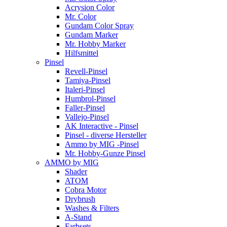
Acrysion Color
Mr. Color
Gundam Color Spray
Gundam Marker
Mr. Hobby Marker
Hilfsmittel
Pinsel
Revell-Pinsel
Tamiya-Pinsel
Italeri-Pinsel
Humbrol-Pinsel
Faller-Pinsel
Vallejo-Pinsel
AK Interactive - Pinsel
Pinsel - diverse Hersteller
Ammo by MIG -Pinsel
Mr. Hobby-Gunze Pinsel
AMMO by MIG
Shader
ATOM
Cobra Motor
Drybrush
Washes & Filters
A-Stand
Farbsets