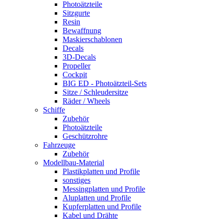
Photoätzteile
Sitzgurte
Resin
Bewaffnung
Maskierschablonen
Decals
3D-Decals
Propeller
Cockpit
BIG ED - Photoätzteil-Sets
Sitze / Schleudersitze
Räder / Wheels
Schiffe
Zubehör
Photoätzteile
Geschützrohre
Fahrzeuge
Zubehör
Modellbau-Material
Plastikplatten und Profile
sonstiges
Messingplatten und Profile
Aluplatten und Profile
Kupferplatten und Profile
Kabel und Drähte