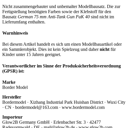
Nicht zusammengebauter und unbemalter Modellbausatz. Die zur
Fertigstellung benötigten Farben sowie der Klebstoff für den
Bausatz
German 75 mm Anti-Tank Gun PaK 40
sind nicht im
Lieferumfang enthalten.
Warnhinweis
Bei diesem Artikel handelt es sich um einen Modellbauartikel oder
ein Sammlerobjekt. Dies ist kein Spielzeug und daher
nicht
für
Kinder unter 15 Jahren geeignet.
Verantwortlicher im Sinne der Produksicherheitsverordnung
(GPSR) ist:
Marke
Border Model
Hersteller
Bordermodel · Xizhang Industrial Park Huishan District · Wuxi City
· CN · bordermodel@163.com · www.bordermodel.com
Importeur
Glow2B Germany GmbH · Erlenbacher Str. 3 · 42477
Radevormwald · DE · mail@glow2b.de · www.glow2b.com