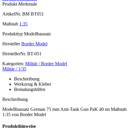
Produkt-Merkmale
ArtikelNr.
BM BT051
Maßstab
1:35
Produkttyp
Modellbausatz
Hersteller
Border Model
HerstellerNr.
BT-051
Kategorien:
Militär / Border Model
Militär / 1/35
Beschreibung
Werkzeug & Kleber
Bemalungshilfen
Beschreibung
Modellbausatz German 75 mm Anti-Tank Gun PaK 40 im Maßstab
1:35 von Border Model
Produkthinweise