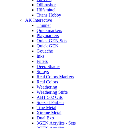
Oilbrusher
Hilfsmittel
Titans Hobby
AK Interactive
Thinner
Quickmarkers
Playmarkers
Quick GEN Sets
Quick GEN
Gouache
Inks
Filters
Deep Shades
Sprays
Real Colors Markers
Real Colors
Weathering
Weathering Stifte
ABT 502 Oils
Spezial-Farben
True Metal
Xtreme Metal
Dual Exo
3GEN Acrylics - Sets