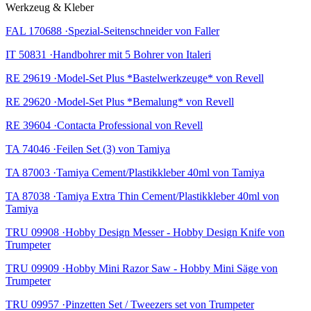
Werkzeug & Kleber
FAL 170688 ·Spezial-Seitenschneider von Faller
IT 50831 ·Handbohrer mit 5 Bohrer von Italeri
RE 29619 ·Model-Set Plus *Bastelwerkzeuge* von Revell
RE 29620 ·Model-Set Plus *Bemalung* von Revell
RE 39604 ·Contacta Professional von Revell
TA 74046 ·Feilen Set (3) von Tamiya
TA 87003 ·Tamiya Cement/Plastikkleber 40ml von Tamiya
TA 87038 ·Tamiya Extra Thin Cement/Plastikkleber 40ml von
Tamiya
TRU 09908 ·Hobby Design Messer - Hobby Design Knife von
Trumpeter
TRU 09909 ·Hobby Mini Razor Saw - Hobby Mini Säge von
Trumpeter
TRU 09957 ·Pinzetten Set / Tweezers set von Trumpeter