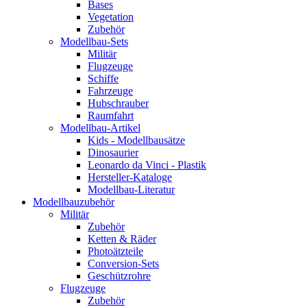
Bases
Vegetation
Zubehör
Modellbau-Sets
Militär
Flugzeuge
Schiffe
Fahrzeuge
Hubschrauber
Raumfahrt
Modellbau-Artikel
Kids - Modellbausätze
Dinosaurier
Leonardo da Vinci - Plastik
Hersteller-Kataloge
Modellbau-Literatur
Modellbauzubehör
Militär
Zubehör
Ketten & Räder
Photoätzteile
Conversion-Sets
Geschützrohre
Flugzeuge
Zubehör