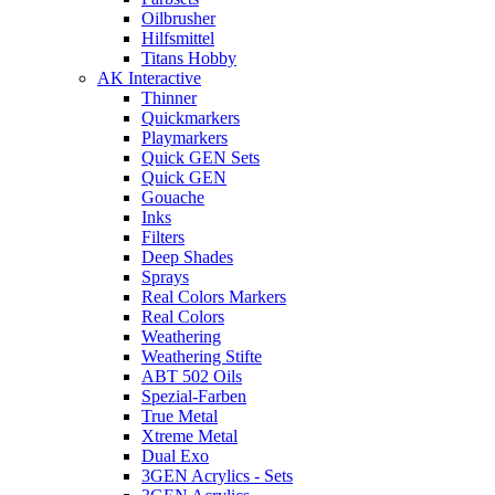
Oilbrusher
Hilfsmittel
Titans Hobby
AK Interactive
Thinner
Quickmarkers
Playmarkers
Quick GEN Sets
Quick GEN
Gouache
Inks
Filters
Deep Shades
Sprays
Real Colors Markers
Real Colors
Weathering
Weathering Stifte
ABT 502 Oils
Spezial-Farben
True Metal
Xtreme Metal
Dual Exo
3GEN Acrylics - Sets