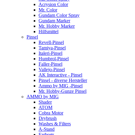
Acrysion Color
Mr. Color
Gundam Color Spray
Gundam Marker
Mr. Hobby Marker
Hilfsmittel
Pinsel
Revell-Pinsel
Tamiya-Pinsel
Italeri-Pinsel
Humbrol-Pinsel
Faller-Pinsel
Vallejo-Pinsel
AK Interactive - Pinsel
Pinsel - diverse Hersteller
Ammo by MIG -Pinsel
Mr. Hobby-Gunze Pinsel
AMMO by MIG
Shader
ATOM
Cobra Motor
Drybrush
Washes & Filters
A-Stand
Farbsets