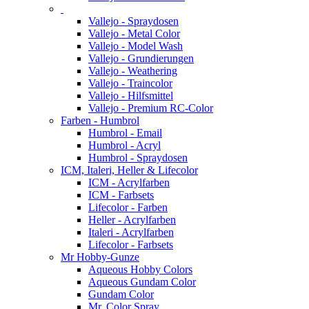
Vallejo - Spraydosen
Vallejo - Metal Color
Vallejo - Model Wash
Vallejo - Grundierungen
Vallejo - Weathering
Vallejo - Traincolor
Vallejo - Hilfsmittel
Vallejo - Premium RC-Color
Farben - Humbrol
Humbrol - Email
Humbrol - Acryl
Humbrol - Spraydosen
ICM, Italeri, Heller & Lifecolor
ICM - Acrylfarben
ICM - Farbsets
Lifecolor - Farben
Heller - Acrylfarben
Italeri - Acrylfarben
Lifecolor - Farbsets
Mr Hobby-Gunze
Aqueous Hobby Colors
Aqueous Gundam Color
Gundam Color
Mr. Color Spray