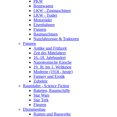
PKW
Rennwagen
LKW - Zugmaschinen
LKW - Trailer
Motorräder
Eisenbahnen
Figuren
Baumaschinen
Nutzfahrzeuge & Traktoren
Figuren
Antike und Frühzeit
Zeit des Mittelalters
16.-18. Jahrhundert
Napoleonische Epoche
19. Jh. bis 1. Weltkrieg
Moderne (1918 - heute)
Fantasy und Erotik
Zubehör
Raumfahrt - Science Fiction
Raketen, Raumschiffe
Star Wars
Star Trek
Figuren
Dioramenbau
Ruinen und Bauwerke