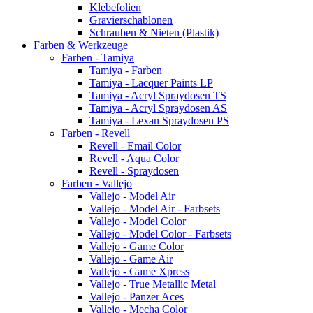
Klebefolien
Gravierschablonen
Schrauben & Nieten (Plastik)
Farben & Werkzeuge
Farben - Tamiya
Tamiya - Farben
Tamiya - Lacquer Paints LP
Tamiya - Acryl Spraydosen TS
Tamiya - Acryl Spraydosen AS
Tamiya - Lexan Spraydosen PS
Farben - Revell
Revell - Email Color
Revell - Aqua Color
Revell - Spraydosen
Farben - Vallejo
Vallejo - Model Air
Vallejo - Model Air - Farbsets
Vallejo - Model Color
Vallejo - Model Color - Farbsets
Vallejo - Game Color
Vallejo - Game Air
Vallejo - Game Xpress
Vallejo - True Metallic Metal
Vallejo - Panzer Aces
Vallejo - Mecha Color