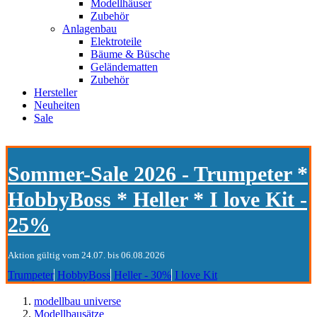
Modellhäuser
Zubehör
Anlagenbau
Elektroteile
Bäume & Büsche
Geländematten
Zubehör
Hersteller
Neuheiten
Sale
Sommer-Sale 2026 - Trumpeter *
HobbyBoss * Heller * I love Kit -
25%
Aktion gültig vom 24.07. bis 06.08.2026
Trumpeter
HobbyBoss
Heller - 30%
I love Kit
modellbau universe
Modellbausätze