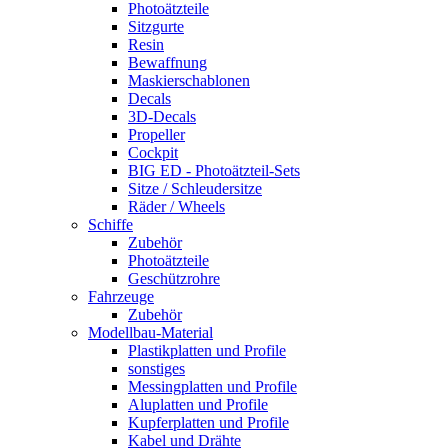
Photoätzteile
Sitzgurte
Resin
Bewaffnung
Maskierschablonen
Decals
3D-Decals
Propeller
Cockpit
BIG ED - Photoätzteil-Sets
Sitze / Schleudersitze
Räder / Wheels
Schiffe
Zubehör
Photoätzteile
Geschützrohre
Fahrzeuge
Zubehör
Modellbau-Material
Plastikplatten und Profile
sonstiges
Messingplatten und Profile
Aluplatten und Profile
Kupferplatten und Profile
Kabel und Drähte