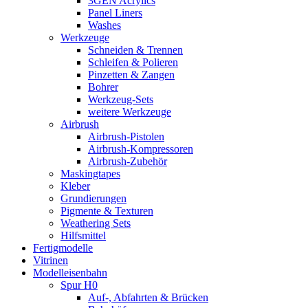
3GEN Acrylics
Panel Liners
Washes
Werkzeuge
Schneiden & Trennen
Schleifen & Polieren
Pinzetten & Zangen
Bohrer
Werkzeug-Sets
weitere Werkzeuge
Airbrush
Airbrush-Pistolen
Airbrush-Kompressoren
Airbrush-Zubehör
Maskingtapes
Kleber
Grundierungen
Pigmente & Texturen
Weathering Sets
Hilfsmittel
Fertigmodelle
Vitrinen
Modelleisenbahn
Spur H0
Auf-, Abfahrten & Brücken