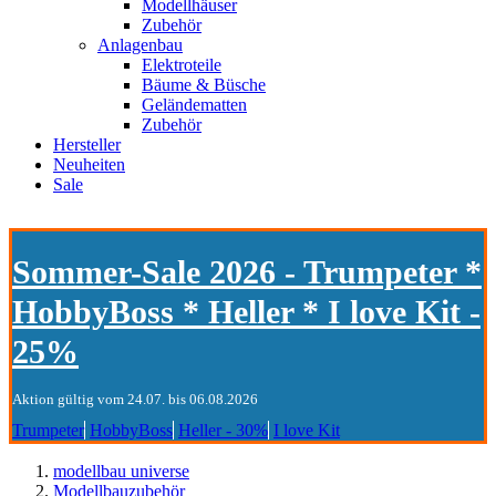
Modellhäuser
Zubehör
Anlagenbau
Elektroteile
Bäume & Büsche
Geländematten
Zubehör
Hersteller
Neuheiten
Sale
Sommer-Sale 2026 - Trumpeter *
HobbyBoss * Heller * I love Kit -
25%
Aktion gültig vom 24.07. bis 06.08.2026
Trumpeter
HobbyBoss
Heller - 30%
I love Kit
modellbau universe
Modellbauzubehör