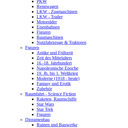
PKW
Rennwagen
LKW - Zugmaschinen
LKW - Trailer
Motorräder
Eisenbahnen
Figuren
Baumaschinen
Nutzfahrzeuge & Traktoren
Figuren
Antike und Frühzeit
Zeit des Mittelalters
16.-18. Jahrhundert
Napoleonische Epoche
19. Jh. bis 1. Weltkrieg
Moderne (1918 - heute)
Fantasy und Erotik
Zubehör
Raumfahrt - Science Fiction
Raketen, Raumschiffe
Star Wars
Star Trek
Figuren
Dioramenbau
Ruinen und Bauwerke