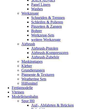
3GEN Acrylics
Panel Liners
Washes
Werkzeuge
Schneiden & Trennen
Schleifen & Polieren
Pinzetten & Zangen
Bohrer
Werkzeug-Sets
weitere Werkzeuge
Airbrush
Airbrush-Pistolen
Airbrush-Kompressoren
Airbrush-Zubehör
Maskingtapes
Kleber
Grundierungen
Pigmente & Texturen
Weathering Sets
Hilfsmittel
Fertigmodelle
Vitrinen
Modelleisenbahn
Spur H0
Auf-, Abfahrten & Brücken