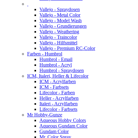
Vallejo - Spraydosen
Vallejo - Metal Color
Vallejo - Model Wash
Vallejo - Grundierungen
Vallejo - Weathering
Vallejo - Traincolor
Vallejo - Hilfsmittel
Vallejo - Premium RC-Color
Farben - Humbrol
Humbrol - Email
Humbrol - Acryl
Humbrol - Spraydosen
ICM, Italeri, Heller & Lifecolor
ICM - Acrylfarben
ICM - Farbsets
Lifecolor - Farben
Heller - Acrylfarben
Italeri - Acrylfarben
Lifecolor - Farbsets
Mr Hobby-Gunze
Aqueous Hobby Colors
Aqueous Gundam Color
Gundam Color
Mr. Color Spray