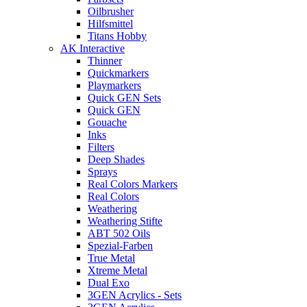
Oilbrusher
Hilfsmittel
Titans Hobby
AK Interactive
Thinner
Quickmarkers
Playmarkers
Quick GEN Sets
Quick GEN
Gouache
Inks
Filters
Deep Shades
Sprays
Real Colors Markers
Real Colors
Weathering
Weathering Stifte
ABT 502 Oils
Spezial-Farben
True Metal
Xtreme Metal
Dual Exo
3GEN Acrylics - Sets