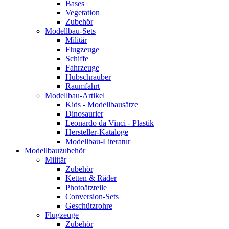
Bases
Vegetation
Zubehör
Modellbau-Sets
Militär
Flugzeuge
Schiffe
Fahrzeuge
Hubschrauber
Raumfahrt
Modellbau-Artikel
Kids - Modellbausätze
Dinosaurier
Leonardo da Vinci - Plastik
Hersteller-Kataloge
Modellbau-Literatur
Modellbauzubehör
Militär
Zubehör
Ketten & Räder
Photoätzteile
Conversion-Sets
Geschützrohre
Flugzeuge
Zubehör