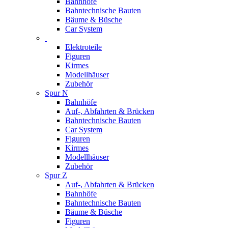
Bahnhöfe
Bahntechnische Bauten
Bäume & Büsche
Car System
Elektroteile
Figuren
Kirmes
Modellhäuser
Zubehör
Spur N
Bahnhöfe
Auf-, Abfahrten & Brücken
Bahntechnische Bauten
Car System
Figuren
Kirmes
Modellhäuser
Zubehör
Spur Z
Auf-, Abfahrten & Brücken
Bahnhöfe
Bahntechnische Bauten
Bäume & Büsche
Figuren