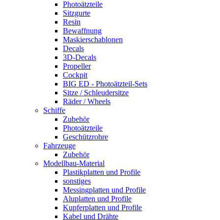
Photoätzteile
Sitzgurte
Resin
Bewaffnung
Maskierschablonen
Decals
3D-Decals
Propeller
Cockpit
BIG ED - Photoätzteil-Sets
Sitze / Schleudersitze
Räder / Wheels
Schiffe
Zubehör
Photoätzteile
Geschützrohre
Fahrzeuge
Zubehör
Modellbau-Material
Plastikplatten und Profile
sonstiges
Messingplatten und Profile
Aluplatten und Profile
Kupferplatten und Profile
Kabel und Drähte