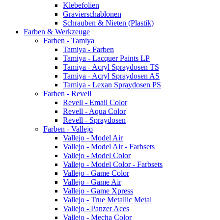
Klebefolien
Gravierschablonen
Schrauben & Nieten (Plastik)
Farben & Werkzeuge
Farben - Tamiya
Tamiya - Farben
Tamiya - Lacquer Paints LP
Tamiya - Acryl Spraydosen TS
Tamiya - Acryl Spraydosen AS
Tamiya - Lexan Spraydosen PS
Farben - Revell
Revell - Email Color
Revell - Aqua Color
Revell - Spraydosen
Farben - Vallejo
Vallejo - Model Air
Vallejo - Model Air - Farbsets
Vallejo - Model Color
Vallejo - Model Color - Farbsets
Vallejo - Game Color
Vallejo - Game Air
Vallejo - Game Xpress
Vallejo - True Metallic Metal
Vallejo - Panzer Aces
Vallejo - Mecha Color