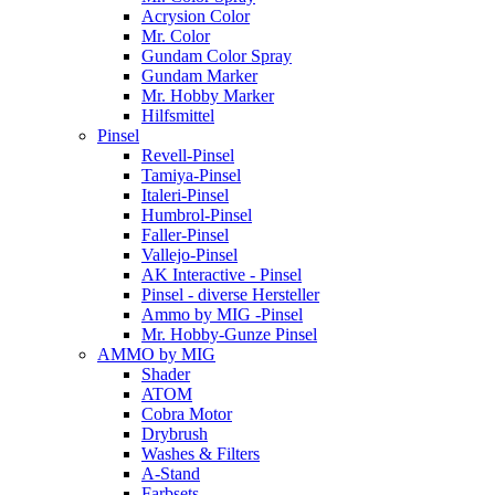
Acrysion Color
Mr. Color
Gundam Color Spray
Gundam Marker
Mr. Hobby Marker
Hilfsmittel
Pinsel
Revell-Pinsel
Tamiya-Pinsel
Italeri-Pinsel
Humbrol-Pinsel
Faller-Pinsel
Vallejo-Pinsel
AK Interactive - Pinsel
Pinsel - diverse Hersteller
Ammo by MIG -Pinsel
Mr. Hobby-Gunze Pinsel
AMMO by MIG
Shader
ATOM
Cobra Motor
Drybrush
Washes & Filters
A-Stand
Farbsets