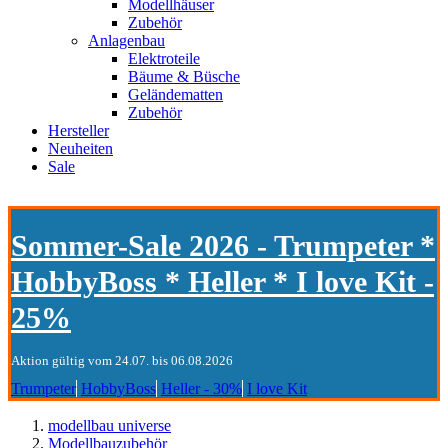
Modellhäuser
Zubehör
Anlagenbau
Elektroteile
Bäume & Büsche
Geländematten
Zubehör
Hersteller
Neuheiten
Sale
Sommer-Sale 2026 - Trumpeter *
HobbyBoss * Heller * I love Kit -
25%
Aktion gültig vom 24.07. bis 06.08.2026
Trumpeter
HobbyBoss
Heller - 30%
I love Kit
modellbau universe
Modellbauzubehör