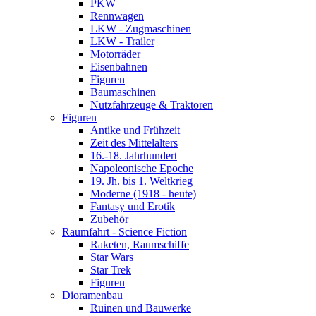
PKW
Rennwagen
LKW - Zugmaschinen
LKW - Trailer
Motorräder
Eisenbahnen
Figuren
Baumaschinen
Nutzfahrzeuge & Traktoren
Figuren
Antike und Frühzeit
Zeit des Mittelalters
16.-18. Jahrhundert
Napoleonische Epoche
19. Jh. bis 1. Weltkrieg
Moderne (1918 - heute)
Fantasy und Erotik
Zubehör
Raumfahrt - Science Fiction
Raketen, Raumschiffe
Star Wars
Star Trek
Figuren
Dioramenbau
Ruinen und Bauwerke