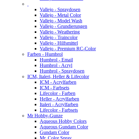
Vallejo - Spraydosen
Vallejo - Metal Color
Vallejo - Model Wash
Vallejo - Grundierungen
Vallejo - Weathering
Vallejo - Traincolor
Vallejo - Hilfsmittel
Vallejo - Premium RC-Color
Farben - Humbrol
Humbrol - Email
Humbrol - Acryl
Humbrol - Spraydosen
ICM, Italeri, Heller & Lifecolor
ICM - Acrylfarben
ICM - Farbsets
Lifecolor - Farben
Heller - Acrylfarben
Italeri - Acrylfarben
Lifecolor - Farbsets
Mr Hobby-Gunze
Aqueous Hobby Colors
Aqueous Gundam Color
Gundam Color
Mr. Color Spray