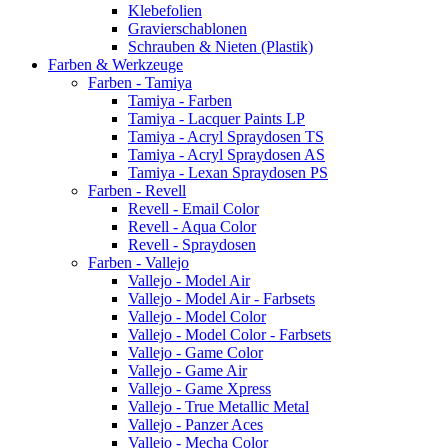
Klebefolien
Gravierschablonen
Schrauben & Nieten (Plastik)
Farben & Werkzeuge
Farben - Tamiya
Tamiya - Farben
Tamiya - Lacquer Paints LP
Tamiya - Acryl Spraydosen TS
Tamiya - Acryl Spraydosen AS
Tamiya - Lexan Spraydosen PS
Farben - Revell
Revell - Email Color
Revell - Aqua Color
Revell - Spraydosen
Farben - Vallejo
Vallejo - Model Air
Vallejo - Model Air - Farbsets
Vallejo - Model Color
Vallejo - Model Color - Farbsets
Vallejo - Game Color
Vallejo - Game Air
Vallejo - Game Xpress
Vallejo - True Metallic Metal
Vallejo - Panzer Aces
Vallejo - Mecha Color