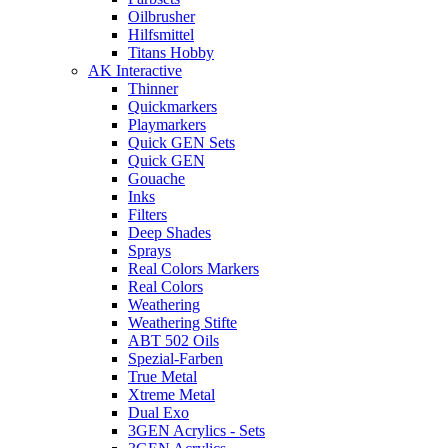
Oilbrusher
Hilfsmittel
Titans Hobby
AK Interactive
Thinner
Quickmarkers
Playmarkers
Quick GEN Sets
Quick GEN
Gouache
Inks
Filters
Deep Shades
Sprays
Real Colors Markers
Real Colors
Weathering
Weathering Stifte
ABT 502 Oils
Spezial-Farben
True Metal
Xtreme Metal
Dual Exo
3GEN Acrylics - Sets