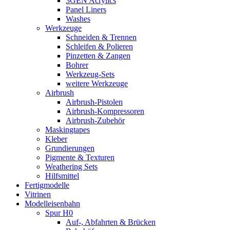
3GEN Acrylics
Panel Liners
Washes
Werkzeuge
Schneiden & Trennen
Schleifen & Polieren
Pinzetten & Zangen
Bohrer
Werkzeug-Sets
weitere Werkzeuge
Airbrush
Airbrush-Pistolen
Airbrush-Kompressoren
Airbrush-Zubehör
Maskingtapes
Kleber
Grundierungen
Pigmente & Texturen
Weathering Sets
Hilfsmittel
Fertigmodelle
Vitrinen
Modelleisenbahn
Spur H0
Auf-, Abfahrten & Brücken