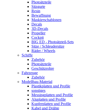
Photoätzteile
Sitzgurte
Resin
Bewaffnung
Maskierschablonen
Decals
3D-Decals
Propeller
Cockpit
BIG ED - Photoätzteil-Sets
Sitze / Schleudersitze
Räder / Wheels
Schiffe
Zubehör
Photoätzteile
Geschützrohre
Fahrzeuge
Zubehör
Modellbau-Material
Plastikplatten und Profile
sonstiges
Messingplatten und Profile
Aluplatten und Profile
Kupferplatten und Profile
Kabel und Drähte