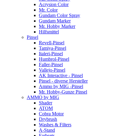
Acrysion Color
Mr. Color
Gundam Color Spray
Gundam Marker
Mr. Hobby Marker
Hilfsmittel
Pinsel
Revell-Pinsel
Tamiya-Pinsel
Italeri-Pinsel
Humbrol-Pinsel
Faller-Pinsel
Vallejo-Pinsel
AK Interactive - Pinsel
Pinsel - diverse Hersteller
Ammo by MIG -Pinsel
Mr. Hobby-Gunze Pinsel
AMMO by MIG
Shader
ATOM
Cobra Motor
Drybrush
Washes & Filters
A-Stand
Farbsets