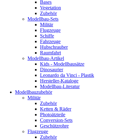
Bases
Vegetation
Zubehör
Modellbau-Sets
Militär
Flugzeuge
Schiffe
Fahrzeuge
Hubschrauber
Raumfahrt
Modellbau-Artikel
Kids - Modellbausätze
Dinosaurier
Leonardo da Vinci - Plastik
Hersteller-Kataloge
Modellbau-Literatur
Modellbauzubehör
Militär
Zubehör
Ketten & Räder
Photoätzteile
Conversion-Sets
Geschützrohre
Flugzeuge
Zubehör