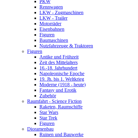
PKW
Rennwagen
LKW - Zugmaschinen
LKW - Trailer
Motorräder
Eisenbahnen
Figuren
Baumaschinen
Nutzfahrzeuge & Traktoren
Figuren
Antike und Frühzeit
Zeit des Mittelalters
16.-18. Jahrhundert
Napoleonische Epoche
19. Jh. bis 1. Weltkrieg
Moderne (1918 - heute)
Fantasy und Erotik
Zubehör
Raumfahrt - Science Fiction
Raketen, Raumschiffe
Star Wars
Star Trek
Figuren
Dioramenbau
Ruinen und Bauwerke