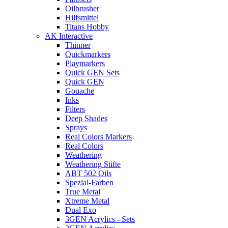
Oilbrusher
Hilfsmittel
Titans Hobby
AK Interactive
Thinner
Quickmarkers
Playmarkers
Quick GEN Sets
Quick GEN
Gouache
Inks
Filters
Deep Shades
Sprays
Real Colors Markers
Real Colors
Weathering
Weathering Stifte
ABT 502 Oils
Spezial-Farben
True Metal
Xtreme Metal
Dual Exo
3GEN Acrylics - Sets