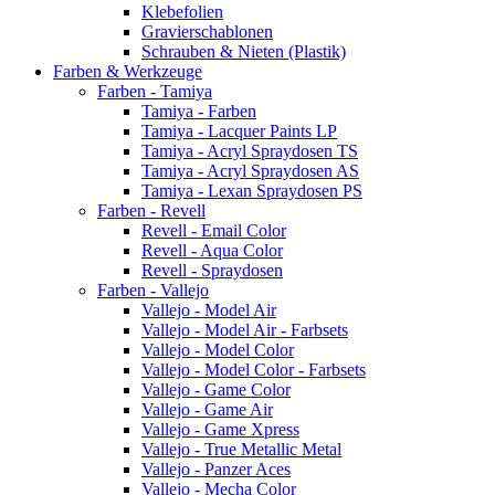
Klebefolien
Gravierschablonen
Schrauben & Nieten (Plastik)
Farben & Werkzeuge
Farben - Tamiya
Tamiya - Farben
Tamiya - Lacquer Paints LP
Tamiya - Acryl Spraydosen TS
Tamiya - Acryl Spraydosen AS
Tamiya - Lexan Spraydosen PS
Farben - Revell
Revell - Email Color
Revell - Aqua Color
Revell - Spraydosen
Farben - Vallejo
Vallejo - Model Air
Vallejo - Model Air - Farbsets
Vallejo - Model Color
Vallejo - Model Color - Farbsets
Vallejo - Game Color
Vallejo - Game Air
Vallejo - Game Xpress
Vallejo - True Metallic Metal
Vallejo - Panzer Aces
Vallejo - Mecha Color