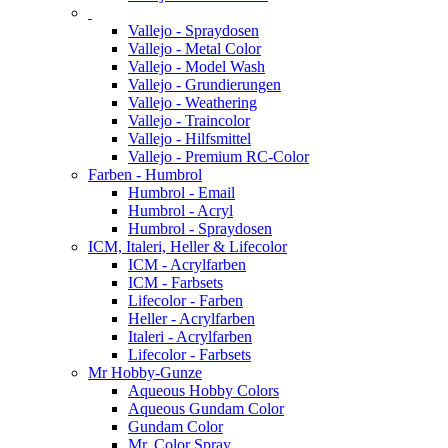
Vallejo - Spraydosen
Vallejo - Metal Color
Vallejo - Model Wash
Vallejo - Grundierungen
Vallejo - Weathering
Vallejo - Traincolor
Vallejo - Hilfsmittel
Vallejo - Premium RC-Color
Farben - Humbrol
Humbrol - Email
Humbrol - Acryl
Humbrol - Spraydosen
ICM, Italeri, Heller & Lifecolor
ICM - Acrylfarben
ICM - Farbsets
Lifecolor - Farben
Heller - Acrylfarben
Italeri - Acrylfarben
Lifecolor - Farbsets
Mr Hobby-Gunze
Aqueous Hobby Colors
Aqueous Gundam Color
Gundam Color
Mr. Color Spray