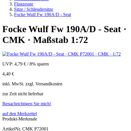
Flugzeuge
Sitze / Schleudersitze
Focke Wulf Fw 190A/D - Seat
Focke Wulf Fw 190A/D - Seat ·
CMK · Maßstab 1:72
UVP:
4,79 €
/
8% sparen
4,40 €
inkl.
MwSt. zzgl.
Versandkosten
zur Zeit nicht lieferbar
Benachrichtigen Sie mich!
auf den Merkzettel
Produkt-Merkmale
ArtikelNr.
CMK P72001