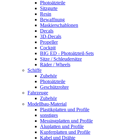
Photoätzteile
Sitzgurte
Resin
Bewaffnung
Maskierschablonen
Decals
3D-Decals
Propeller
Cockpit
BIG ED - Photoätzteil-Sets
Sitze / Schleudersitze
Räder / Wheels
Schiffe
Zubehör
Photoätzteile
Geschützrohre
Fahrzeuge
Zubehör
Modellbau-Material
Plastikplatten und Profile
sonstiges
Messingplatten und Profile
Aluplatten und Profile
Kupferplatten und Profile
Kabel und Drähte