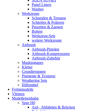
3GEN Acrylics
Panel Liners
Washes
Werkzeuge
Schneiden & Trennen
Schleifen & Polieren
Pinzetten & Zangen
Bohrer
Werkzeug-Sets
weitere Werkzeuge
Airbrush
Airbrush-Pistolen
Airbrush-Kompressoren
Airbrush-Zubehör
Maskingtapes
Kleber
Grundierungen
Pigmente & Texturen
Weathering Sets
Hilfsmittel
Fertigmodelle
Vitrinen
Modelleisenbahn
Spur H0
Auf-, Abfahrten & Brücken