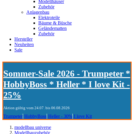
Modellhäuser
Zubehör
Anlagenbau
Elektroteile
Bäume & Büsche
Geländematten
Zubehör
Hersteller
Neuheiten
Sale
Sommer-Sale 2026 - Trumpeter *
HobbyBoss * Heller * I love Kit -
25%
Aktion gültig vom 24.07. bis 06.08.2026
Trumpeter
HobbyBoss
Heller - 30%
I love Kit
modellbau universe
Modellbauzubehör