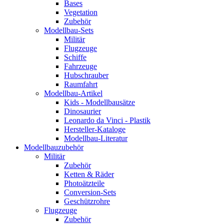
Bases
Vegetation
Zubehör
Modellbau-Sets
Militär
Flugzeuge
Schiffe
Fahrzeuge
Hubschrauber
Raumfahrt
Modellbau-Artikel
Kids - Modellbausätze
Dinosaurier
Leonardo da Vinci - Plastik
Hersteller-Kataloge
Modellbau-Literatur
Modellbauzubehör
Militär
Zubehör
Ketten & Räder
Photoätzteile
Conversion-Sets
Geschützrohre
Flugzeuge
Zubehör