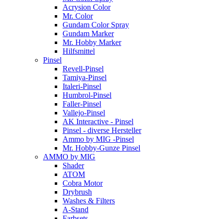
Acrysion Color
Mr. Color
Gundam Color Spray
Gundam Marker
Mr. Hobby Marker
Hilfsmittel
Pinsel
Revell-Pinsel
Tamiya-Pinsel
Italeri-Pinsel
Humbrol-Pinsel
Faller-Pinsel
Vallejo-Pinsel
AK Interactive - Pinsel
Pinsel - diverse Hersteller
Ammo by MIG -Pinsel
Mr. Hobby-Gunze Pinsel
AMMO by MIG
Shader
ATOM
Cobra Motor
Drybrush
Washes & Filters
A-Stand
Farbsets