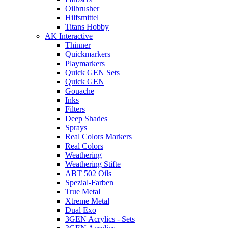
Oilbrusher
Hilfsmittel
Titans Hobby
AK Interactive
Thinner
Quickmarkers
Playmarkers
Quick GEN Sets
Quick GEN
Gouache
Inks
Filters
Deep Shades
Sprays
Real Colors Markers
Real Colors
Weathering
Weathering Stifte
ABT 502 Oils
Spezial-Farben
True Metal
Xtreme Metal
Dual Exo
3GEN Acrylics - Sets