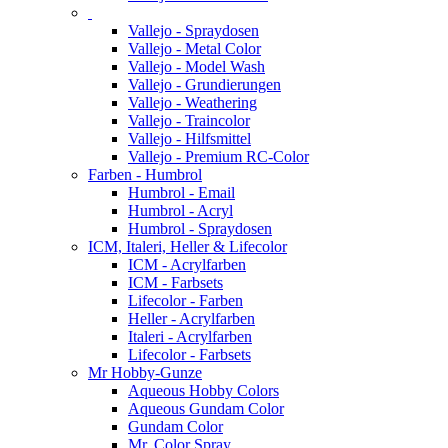
Vallejo - Spraydosen
Vallejo - Metal Color
Vallejo - Model Wash
Vallejo - Grundierungen
Vallejo - Weathering
Vallejo - Traincolor
Vallejo - Hilfsmittel
Vallejo - Premium RC-Color
Farben - Humbrol
Humbrol - Email
Humbrol - Acryl
Humbrol - Spraydosen
ICM, Italeri, Heller & Lifecolor
ICM - Acrylfarben
ICM - Farbsets
Lifecolor - Farben
Heller - Acrylfarben
Italeri - Acrylfarben
Lifecolor - Farbsets
Mr Hobby-Gunze
Aqueous Hobby Colors
Aqueous Gundam Color
Gundam Color
Mr. Color Spray