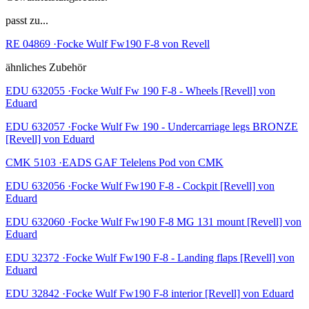
passt zu...
RE 04869 ·Focke Wulf Fw190 F-8 von Revell
ähnliches Zubehör
EDU 632055 ·Focke Wulf Fw 190 F-8 - Wheels [Revell] von
Eduard
EDU 632057 ·Focke Wulf Fw 190 - Undercarriage legs BRONZE
[Revell] von Eduard
CMK 5103 ·EADS GAF Telelens Pod von CMK
EDU 632056 ·Focke Wulf Fw190 F-8 - Cockpit [Revell] von
Eduard
EDU 632060 ·Focke Wulf Fw190 F-8 MG 131 mount [Revell] von
Eduard
EDU 32372 ·Focke Wulf Fw190 F-8 - Landing flaps [Revell] von
Eduard
EDU 32842 ·Focke Wulf Fw190 F-8 interior [Revell] von Eduard