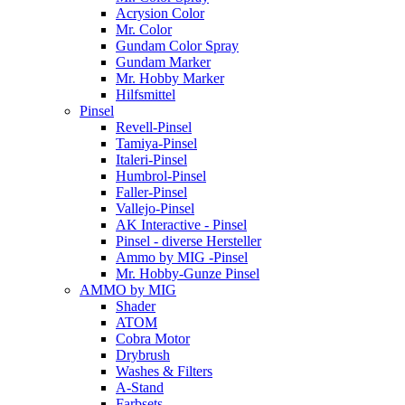
Acrysion Color
Mr. Color
Gundam Color Spray
Gundam Marker
Mr. Hobby Marker
Hilfsmittel
Pinsel
Revell-Pinsel
Tamiya-Pinsel
Italeri-Pinsel
Humbrol-Pinsel
Faller-Pinsel
Vallejo-Pinsel
AK Interactive - Pinsel
Pinsel - diverse Hersteller
Ammo by MIG -Pinsel
Mr. Hobby-Gunze Pinsel
AMMO by MIG
Shader
ATOM
Cobra Motor
Drybrush
Washes & Filters
A-Stand
Farbsets