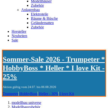
Modellhäuser
Zubehör
Anlagenbau
Elektroteile
Bäume & Büsche
Geländematten
Zubehör
Hersteller
Neuheiten
Sale
Sommer-Sale 2026 - Trumpeter *
HobbyBoss * Heller * I love Kit -
25%
Aktion gültig vom 24.07. bis 06.08.2026
Trumpeter
HobbyBoss
Heller - 30%
I love Kit
modellbau universe
Modellbauzubehör