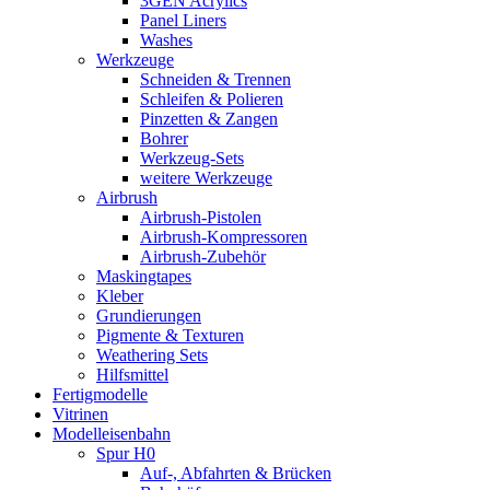
3GEN Acrylics
Panel Liners
Washes
Werkzeuge
Schneiden & Trennen
Schleifen & Polieren
Pinzetten & Zangen
Bohrer
Werkzeug-Sets
weitere Werkzeuge
Airbrush
Airbrush-Pistolen
Airbrush-Kompressoren
Airbrush-Zubehör
Maskingtapes
Kleber
Grundierungen
Pigmente & Texturen
Weathering Sets
Hilfsmittel
Fertigmodelle
Vitrinen
Modelleisenbahn
Spur H0
Auf-, Abfahrten & Brücken