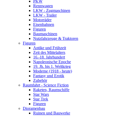
PKW
Rennwagen
LKW - Zugmaschinen
LKW - Trailer
Motorräder
Eisenbahnen
Figuren
Baumaschinen
Nutzfahrzeuge & Traktoren
Figuren
Antike und Frühzeit
Zeit des Mittelalters
16.-18. Jahrhundert
Napoleonische Epoche
19. Jh. bis 1. Weltkrieg
Moderne (1918 - heute)
Fantasy und Erotik
Zubehör
Raumfahrt - Science Fiction
Raketen, Raumschiffe
Star Wars
Star Trek
Figuren
Dioramenbau
Ruinen und Bauwerke