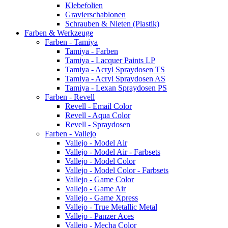
Klebefolien
Gravierschablonen
Schrauben & Nieten (Plastik)
Farben & Werkzeuge
Farben - Tamiya
Tamiya - Farben
Tamiya - Lacquer Paints LP
Tamiya - Acryl Spraydosen TS
Tamiya - Acryl Spraydosen AS
Tamiya - Lexan Spraydosen PS
Farben - Revell
Revell - Email Color
Revell - Aqua Color
Revell - Spraydosen
Farben - Vallejo
Vallejo - Model Air
Vallejo - Model Air - Farbsets
Vallejo - Model Color
Vallejo - Model Color - Farbsets
Vallejo - Game Color
Vallejo - Game Air
Vallejo - Game Xpress
Vallejo - True Metallic Metal
Vallejo - Panzer Aces
Vallejo - Mecha Color