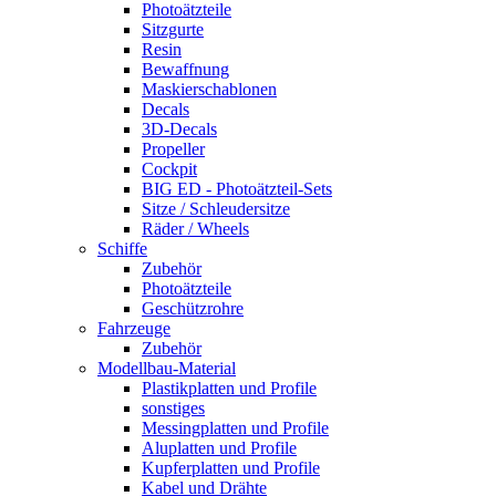
Photoätzteile
Sitzgurte
Resin
Bewaffnung
Maskierschablonen
Decals
3D-Decals
Propeller
Cockpit
BIG ED - Photoätzteil-Sets
Sitze / Schleudersitze
Räder / Wheels
Schiffe
Zubehör
Photoätzteile
Geschützrohre
Fahrzeuge
Zubehör
Modellbau-Material
Plastikplatten und Profile
sonstiges
Messingplatten und Profile
Aluplatten und Profile
Kupferplatten und Profile
Kabel und Drähte