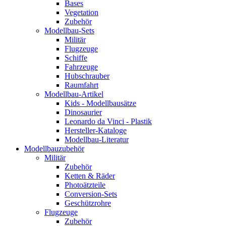
Bases
Vegetation
Zubehör
Modellbau-Sets
Militär
Flugzeuge
Schiffe
Fahrzeuge
Hubschrauber
Raumfahrt
Modellbau-Artikel
Kids - Modellbausätze
Dinosaurier
Leonardo da Vinci - Plastik
Hersteller-Kataloge
Modellbau-Literatur
Modellbauzubehör
Militär
Zubehör
Ketten & Räder
Photoätzteile
Conversion-Sets
Geschützrohre
Flugzeuge
Zubehör