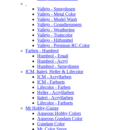
Vallejo - Spraydosen
Vallejo - Metal Color
Vallejo - Model Wash
Vallejo - Grundierungen
Vallejo - Weathering
Vallejo - Traincolor
Vallejo - Hilfsmittel
Vallejo - Premium RC-Color
Farben - Humbrol
Humbrol - Email
Humbrol - Acryl
Humbrol - Spraydosen
ICM, Italeri, Heller & Lifecolor
ICM - Acrylfarben
ICM - Farbsets
Lifecolor - Farben
Heller - Acrylfarben
Italeri - Acrylfarben
Lifecolor - Farbsets
Mr Hobby-Gunze
Aqueous Hobby Colors
Aqueous Gundam Color
Gundam Color
Mr. Color Spray