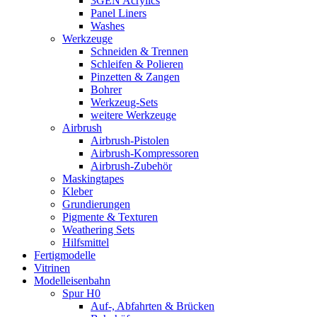
3GEN Acrylics
Panel Liners
Washes
Werkzeuge
Schneiden & Trennen
Schleifen & Polieren
Pinzetten & Zangen
Bohrer
Werkzeug-Sets
weitere Werkzeuge
Airbrush
Airbrush-Pistolen
Airbrush-Kompressoren
Airbrush-Zubehör
Maskingtapes
Kleber
Grundierungen
Pigmente & Texturen
Weathering Sets
Hilfsmittel
Fertigmodelle
Vitrinen
Modelleisenbahn
Spur H0
Auf-, Abfahrten & Brücken