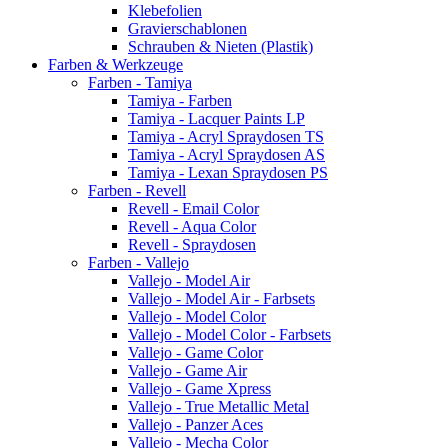
Klebefolien
Gravierschablonen
Schrauben & Nieten (Plastik)
Farben & Werkzeuge
Farben - Tamiya
Tamiya - Farben
Tamiya - Lacquer Paints LP
Tamiya - Acryl Spraydosen TS
Tamiya - Acryl Spraydosen AS
Tamiya - Lexan Spraydosen PS
Farben - Revell
Revell - Email Color
Revell - Aqua Color
Revell - Spraydosen
Farben - Vallejo
Vallejo - Model Air
Vallejo - Model Air - Farbsets
Vallejo - Model Color
Vallejo - Model Color - Farbsets
Vallejo - Game Color
Vallejo - Game Air
Vallejo - Game Xpress
Vallejo - True Metallic Metal
Vallejo - Panzer Aces
Vallejo - Mecha Color