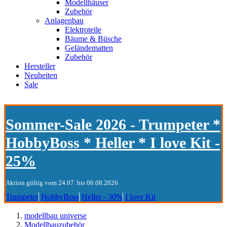
Modellhäuser
Zubehör
Anlagenbau
Elektroteile
Bäume & Büsche
Geländematten
Zubehör
Hersteller
Neuheiten
Sale
Sommer-Sale 2026 - Trumpeter *
HobbyBoss * Heller * I love Kit -
25%
Aktion gültig vom 24.07. bis 06.08.2026
Trumpeter
HobbyBoss
Heller - 30%
I love Kit
modellbau universe
Modellbauzubehör