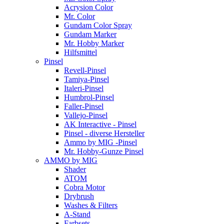
Acrysion Color
Mr. Color
Gundam Color Spray
Gundam Marker
Mr. Hobby Marker
Hilfsmittel
Pinsel
Revell-Pinsel
Tamiya-Pinsel
Italeri-Pinsel
Humbrol-Pinsel
Faller-Pinsel
Vallejo-Pinsel
AK Interactive - Pinsel
Pinsel - diverse Hersteller
Ammo by MIG -Pinsel
Mr. Hobby-Gunze Pinsel
AMMO by MIG
Shader
ATOM
Cobra Motor
Drybrush
Washes & Filters
A-Stand
Farbsets