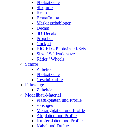
Photoätzteile
Sitzgurte
Resin
Bewaffnung
Maskierschablonen
Decals
3D-Decals
Propeller
Cockpit
BIG ED - Photoätzteil-Sets
Sitze / Schleudersitze
Räder / Wheels
Schiffe
Zubehör
Photoätzteile
Geschützrohre
Fahrzeuge
Zubehör
Modellbau-Material
Plastikplatten und Profile
sonstiges
Messingplatten und Profile
Aluplatten und Profile
Kupferplatten und Profile
Kabel und Drähte