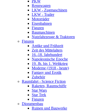
PKW
Rennwagen
LKW - Zugmaschinen
LKW - Trailer
Motorräder
Eisenbahnen
Figuren
Baumaschinen
Nutzfahrzeuge & Traktoren
Figuren
Antike und Frühzeit
Zeit des Mittelalters
16.-18. Jahrhundert
Napoleonische Epoche
19. Jh. bis 1. Weltkrieg
Moderne (1918 - heute)
Fantasy und Erotik
Zubehör
Raumfahrt - Science Fiction
Raketen, Raumschiffe
Star Wars
Star Trek
Figuren
Dioramenbau
Ruinen und Bauwerke