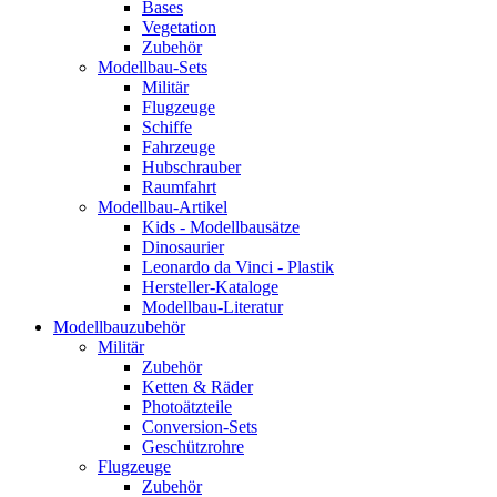
Bases
Vegetation
Zubehör
Modellbau-Sets
Militär
Flugzeuge
Schiffe
Fahrzeuge
Hubschrauber
Raumfahrt
Modellbau-Artikel
Kids - Modellbausätze
Dinosaurier
Leonardo da Vinci - Plastik
Hersteller-Kataloge
Modellbau-Literatur
Modellbauzubehör
Militär
Zubehör
Ketten & Räder
Photoätzteile
Conversion-Sets
Geschützrohre
Flugzeuge
Zubehör