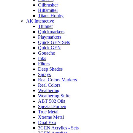
Oilbrusher
Hilfsmittel
Titans Hobby
AK Interactive
Thinner
Quickmarkers
Playmarkers
Quick GEN Sets
Quick GEN
Gouache
Inks
Filters
Deep Shades
Sprays
Real Colors Markers
Real Colors
Weathering
Weathering Stifte
ABT 502 Oils
Spezial-Farben
True Metal
Xtreme Metal
Dual Exo
3GEN Acrylics - Sets