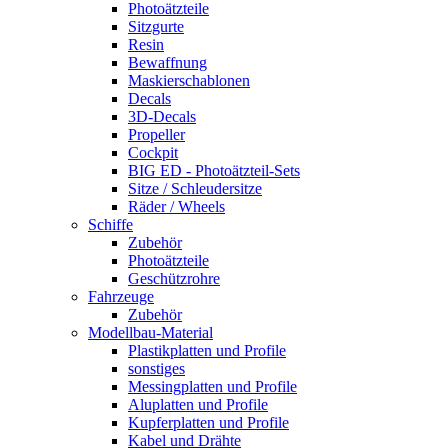
Photoätzteile
Sitzgurte
Resin
Bewaffnung
Maskierschablonen
Decals
3D-Decals
Propeller
Cockpit
BIG ED - Photoätzteil-Sets
Sitze / Schleudersitze
Räder / Wheels
Schiffe
Zubehör
Photoätzteile
Geschützrohre
Fahrzeuge
Zubehör
Modellbau-Material
Plastikplatten und Profile
sonstiges
Messingplatten und Profile
Aluplatten und Profile
Kupferplatten und Profile
Kabel und Drähte