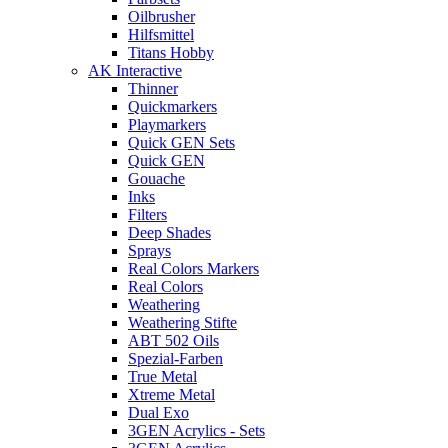
Oilbrusher
Hilfsmittel
Titans Hobby
AK Interactive
Thinner
Quickmarkers
Playmarkers
Quick GEN Sets
Quick GEN
Gouache
Inks
Filters
Deep Shades
Sprays
Real Colors Markers
Real Colors
Weathering
Weathering Stifte
ABT 502 Oils
Spezial-Farben
True Metal
Xtreme Metal
Dual Exo
3GEN Acrylics - Sets