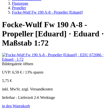
Flugzeuge
Propeller
Focke-Wulf Fw 190 A-8 - Propeller [Eduard]
Focke-Wulf Fw 190 A-8 -
Propeller [Eduard] · Eduard ·
Maßstab 1:72
Bildergalerie öffnen
UVP:
6,59 €
/
13% sparen
5,75 €
inkl.
MwSt. zzgl.
Versandkosten
lieferbar - Lieferzeit 2-6 Werktage
in den Warenkorb