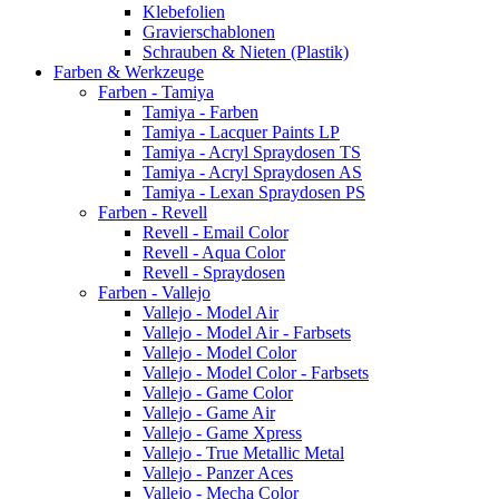
Klebefolien
Gravierschablonen
Schrauben & Nieten (Plastik)
Farben & Werkzeuge
Farben - Tamiya
Tamiya - Farben
Tamiya - Lacquer Paints LP
Tamiya - Acryl Spraydosen TS
Tamiya - Acryl Spraydosen AS
Tamiya - Lexan Spraydosen PS
Farben - Revell
Revell - Email Color
Revell - Aqua Color
Revell - Spraydosen
Farben - Vallejo
Vallejo - Model Air
Vallejo - Model Air - Farbsets
Vallejo - Model Color
Vallejo - Model Color - Farbsets
Vallejo - Game Color
Vallejo - Game Air
Vallejo - Game Xpress
Vallejo - True Metallic Metal
Vallejo - Panzer Aces
Vallejo - Mecha Color