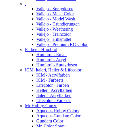
Vallejo - Spraydosen
Vallejo - Metal Color
Vallejo - Model Wash
Vallejo - Grundierungen
Vallejo - Weathering
Vallejo - Traincolor
Vallejo - Hilfsmittel
Vallejo - Premium RC-Color
Farben - Humbrol
Humbrol - Email
Humbrol - Acryl
Humbrol - Spraydosen
ICM, Italeri, Heller & Lifecolor
ICM - Acrylfarben
ICM - Farbsets
Lifecolor - Farben
Heller - Acrylfarben
Italeri - Acrylfarben
Lifecolor - Farbsets
Mr Hobby-Gunze
Aqueous Hobby Colors
Aqueous Gundam Color
Gundam Color
Mr. Color Spray