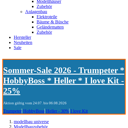
Modellhäuser
Zubehör
Anlagenbau
Elektroteile
Bäume & Büsche
Geländematten
Zubehör
Hersteller
Neuheiten
Sale
Sommer-Sale 2026 - Trumpeter *
HobbyBoss * Heller * I love Kit -
25%
Aktion gültig vom 24.07. bis 06.08.2026
Trumpeter
HobbyBoss
Heller - 30%
I love Kit
modellbau universe
Modellbauzubehör