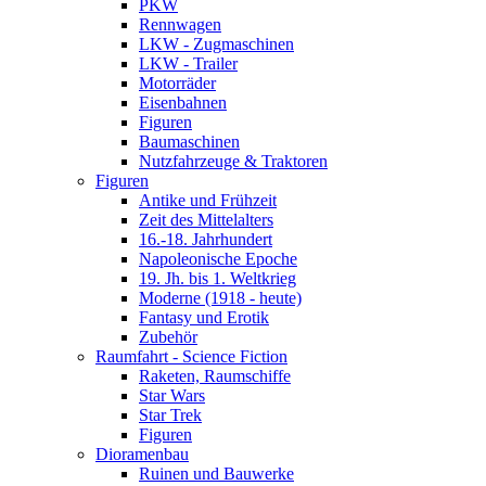
PKW
Rennwagen
LKW - Zugmaschinen
LKW - Trailer
Motorräder
Eisenbahnen
Figuren
Baumaschinen
Nutzfahrzeuge & Traktoren
Figuren
Antike und Frühzeit
Zeit des Mittelalters
16.-18. Jahrhundert
Napoleonische Epoche
19. Jh. bis 1. Weltkrieg
Moderne (1918 - heute)
Fantasy und Erotik
Zubehör
Raumfahrt - Science Fiction
Raketen, Raumschiffe
Star Wars
Star Trek
Figuren
Dioramenbau
Ruinen und Bauwerke