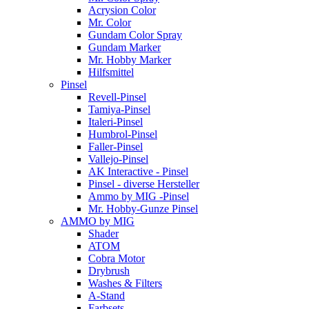
Acrysion Color
Mr. Color
Gundam Color Spray
Gundam Marker
Mr. Hobby Marker
Hilfsmittel
Pinsel
Revell-Pinsel
Tamiya-Pinsel
Italeri-Pinsel
Humbrol-Pinsel
Faller-Pinsel
Vallejo-Pinsel
AK Interactive - Pinsel
Pinsel - diverse Hersteller
Ammo by MIG -Pinsel
Mr. Hobby-Gunze Pinsel
AMMO by MIG
Shader
ATOM
Cobra Motor
Drybrush
Washes & Filters
A-Stand
Farbsets