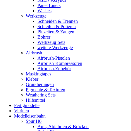
3GEN Acrylics
Panel Liners
Washes
Werkzeuge
Schneiden & Trennen
Schleifen & Polieren
Pinzetten & Zangen
Bohrer
Werkzeug-Sets
weitere Werkzeuge
Airbrush
Airbrush-Pistolen
Airbrush-Kompressoren
Airbrush-Zubehör
Maskingtapes
Kleber
Grundierungen
Pigmente & Texturen
Weathering Sets
Hilfsmittel
Fertigmodelle
Vitrinen
Modelleisenbahn
Spur H0
Auf-, Abfahrten & Brücken