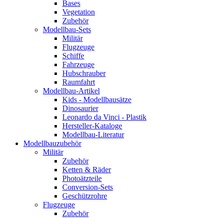
Bases
Vegetation
Zubehör
Modellbau-Sets
Militär
Flugzeuge
Schiffe
Fahrzeuge
Hubschrauber
Raumfahrt
Modellbau-Artikel
Kids - Modellbausätze
Dinosaurier
Leonardo da Vinci - Plastik
Hersteller-Kataloge
Modellbau-Literatur
Modellbauzubehör
Militär
Zubehör
Ketten & Räder
Photoätzteile
Conversion-Sets
Geschützrohre
Flugzeuge
Zubehör