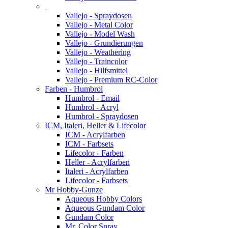
Vallejo - Spraydosen
Vallejo - Metal Color
Vallejo - Model Wash
Vallejo - Grundierungen
Vallejo - Weathering
Vallejo - Traincolor
Vallejo - Hilfsmittel
Vallejo - Premium RC-Color
Farben - Humbrol
Humbrol - Email
Humbrol - Acryl
Humbrol - Spraydosen
ICM, Italeri, Heller & Lifecolor
ICM - Acrylfarben
ICM - Farbsets
Lifecolor - Farben
Heller - Acrylfarben
Italeri - Acrylfarben
Lifecolor - Farbsets
Mr Hobby-Gunze
Aqueous Hobby Colors
Aqueous Gundam Color
Gundam Color
Mr. Color Spray