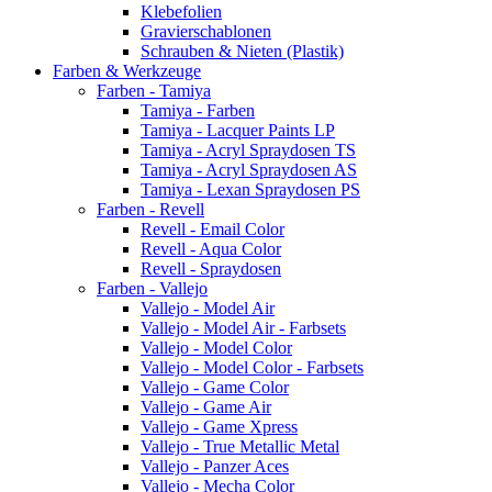
Klebefolien
Gravierschablonen
Schrauben & Nieten (Plastik)
Farben & Werkzeuge
Farben - Tamiya
Tamiya - Farben
Tamiya - Lacquer Paints LP
Tamiya - Acryl Spraydosen TS
Tamiya - Acryl Spraydosen AS
Tamiya - Lexan Spraydosen PS
Farben - Revell
Revell - Email Color
Revell - Aqua Color
Revell - Spraydosen
Farben - Vallejo
Vallejo - Model Air
Vallejo - Model Air - Farbsets
Vallejo - Model Color
Vallejo - Model Color - Farbsets
Vallejo - Game Color
Vallejo - Game Air
Vallejo - Game Xpress
Vallejo - True Metallic Metal
Vallejo - Panzer Aces
Vallejo - Mecha Color