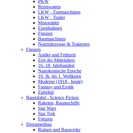
PKW
Rennwagen
LKW - Zugmaschinen
LKW - Trailer
Motorräder
Eisenbahnen
Figuren
Baumaschinen
Nutzfahrzeuge & Traktoren
Figuren
Antike und Frühzeit
Zeit des Mittelalters
16.-18. Jahrhundert
Napoleonische Epoche
19. Jh. bis 1. Weltkrieg
Moderne (1918 - heute)
Fantasy und Erotik
Zubehör
Raumfahrt - Science Fiction
Raketen, Raumschiffe
Star Wars
Star Trek
Figuren
Dioramenbau
Ruinen und Bauwerke