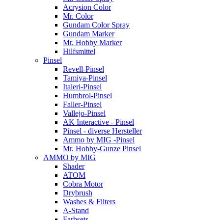
Acrysion Color
Mr. Color
Gundam Color Spray
Gundam Marker
Mr. Hobby Marker
Hilfsmittel
Pinsel
Revell-Pinsel
Tamiya-Pinsel
Italeri-Pinsel
Humbrol-Pinsel
Faller-Pinsel
Vallejo-Pinsel
AK Interactive - Pinsel
Pinsel - diverse Hersteller
Ammo by MIG -Pinsel
Mr. Hobby-Gunze Pinsel
AMMO by MIG
Shader
ATOM
Cobra Motor
Drybrush
Washes & Filters
A-Stand
Farbsets