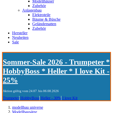
Modellhäuser
Zubehör
Anlagenbau
Elektroteile
Bäume & Büsche
Geländematten
Zubehör
Hersteller
Neuheiten
Sale
Sommer-Sale 2026 - Trumpeter *
HobbyBoss * Heller * I love Kit -
25%
Aktion gültig vom 24.07. bis 06.08.2026
Trumpeter
HobbyBoss
Heller - 30%
I love Kit
modellbau universe
Modellbausätze