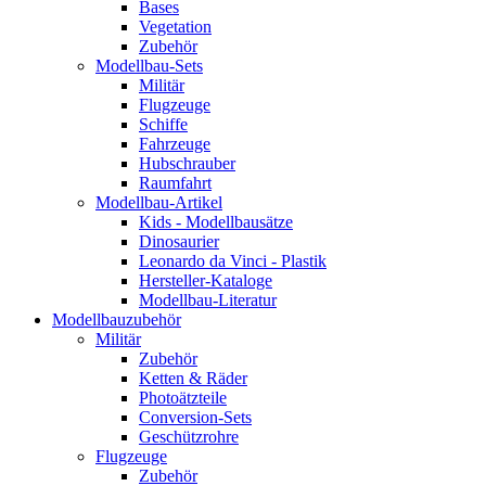
Bases
Vegetation
Zubehör
Modellbau-Sets
Militär
Flugzeuge
Schiffe
Fahrzeuge
Hubschrauber
Raumfahrt
Modellbau-Artikel
Kids - Modellbausätze
Dinosaurier
Leonardo da Vinci - Plastik
Hersteller-Kataloge
Modellbau-Literatur
Modellbauzubehör
Militär
Zubehör
Ketten & Räder
Photoätzteile
Conversion-Sets
Geschützrohre
Flugzeuge
Zubehör