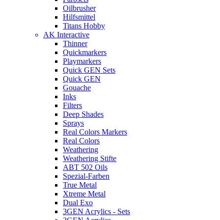
Oilbrusher
Hilfsmittel
Titans Hobby
AK Interactive
Thinner
Quickmarkers
Playmarkers
Quick GEN Sets
Quick GEN
Gouache
Inks
Filters
Deep Shades
Sprays
Real Colors Markers
Real Colors
Weathering
Weathering Stifte
ABT 502 Oils
Spezial-Farben
True Metal
Xtreme Metal
Dual Exo
3GEN Acrylics - Sets