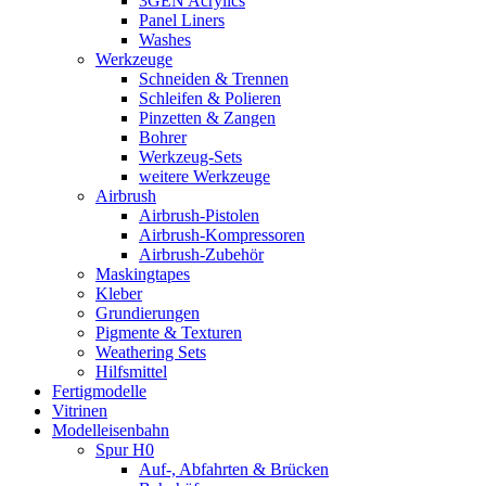
3GEN Acrylics
Panel Liners
Washes
Werkzeuge
Schneiden & Trennen
Schleifen & Polieren
Pinzetten & Zangen
Bohrer
Werkzeug-Sets
weitere Werkzeuge
Airbrush
Airbrush-Pistolen
Airbrush-Kompressoren
Airbrush-Zubehör
Maskingtapes
Kleber
Grundierungen
Pigmente & Texturen
Weathering Sets
Hilfsmittel
Fertigmodelle
Vitrinen
Modelleisenbahn
Spur H0
Auf-, Abfahrten & Brücken