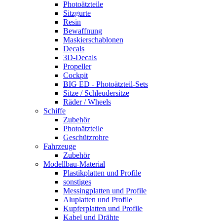
Photoätzteile
Sitzgurte
Resin
Bewaffnung
Maskierschablonen
Decals
3D-Decals
Propeller
Cockpit
BIG ED - Photoätzteil-Sets
Sitze / Schleudersitze
Räder / Wheels
Schiffe
Zubehör
Photoätzteile
Geschützrohre
Fahrzeuge
Zubehör
Modellbau-Material
Plastikplatten und Profile
sonstiges
Messingplatten und Profile
Aluplatten und Profile
Kupferplatten und Profile
Kabel und Drähte