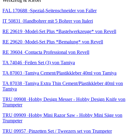
Werkzeug & Kleber
FAL 170688 ·Spezial-Seitenschneider von Faller
IT 50831 ·Handbohrer mit 5 Bohrer von Italeri
RE 29619 ·Model-Set Plus *Bastelwerkzeuge* von Revell
RE 29620 ·Model-Set Plus *Bemalung* von Revell
RE 39604 ·Contacta Professional von Revell
TA 74046 ·Feilen Set (3) von Tamiya
TA 87003 ·Tamiya Cement/Plastikkleber 40ml von Tamiya
TA 87038 ·Tamiya Extra Thin Cement/Plastikkleber 40ml von
Tamiya
TRU 09908 ·Hobby Design Messer - Hobby Design Knife von
Trumpeter
TRU 09909 ·Hobby Mini Razor Saw - Hobby Mini Säge von
Trumpeter
TRU 09957 ·Pinzetten Set / Tweezers set von Trumpeter