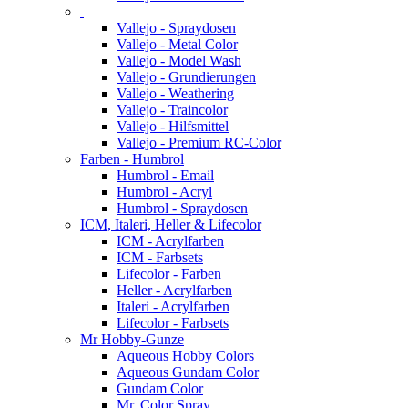
Vallejo - Spraydosen
Vallejo - Metal Color
Vallejo - Model Wash
Vallejo - Grundierungen
Vallejo - Weathering
Vallejo - Traincolor
Vallejo - Hilfsmittel
Vallejo - Premium RC-Color
Farben - Humbrol
Humbrol - Email
Humbrol - Acryl
Humbrol - Spraydosen
ICM, Italeri, Heller & Lifecolor
ICM - Acrylfarben
ICM - Farbsets
Lifecolor - Farben
Heller - Acrylfarben
Italeri - Acrylfarben
Lifecolor - Farbsets
Mr Hobby-Gunze
Aqueous Hobby Colors
Aqueous Gundam Color
Gundam Color
Mr. Color Spray