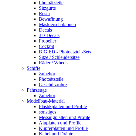
Photoätzteile
Sitzgurte
Resin
Bewaffnung
Maskierschablonen
Decals
3D-Decals
Propeller
Cockpit
BIG ED - Photoätzteil-Sets
Sitze / Schleudersitze
Räder / Wheels
Schiffe
Zubehör
Photoätzteile
Geschützrohre
Fahrzeuge
Zubehör
Modellbau-Material
Plastikplatten und Profile
sonstiges
Messingplatten und Profile
Aluplatten und Profile
Kupferplatten und Profile
Kabel und Drähte