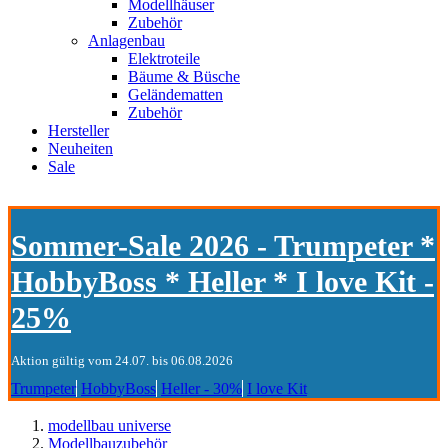
Modellhäuser
Zubehör
Anlagenbau
Elektroteile
Bäume & Büsche
Geländematten
Zubehör
Hersteller
Neuheiten
Sale
Sommer-Sale 2026 - Trumpeter *
HobbyBoss * Heller * I love Kit -
25%
Aktion gültig vom 24.07. bis 06.08.2026
Trumpeter
HobbyBoss
Heller - 30%
I love Kit
modellbau universe
Modellbauzubehör