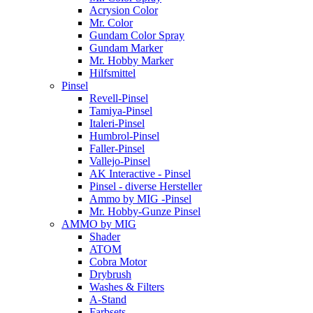
Acrysion Color
Mr. Color
Gundam Color Spray
Gundam Marker
Mr. Hobby Marker
Hilfsmittel
Pinsel
Revell-Pinsel
Tamiya-Pinsel
Italeri-Pinsel
Humbrol-Pinsel
Faller-Pinsel
Vallejo-Pinsel
AK Interactive - Pinsel
Pinsel - diverse Hersteller
Ammo by MIG -Pinsel
Mr. Hobby-Gunze Pinsel
AMMO by MIG
Shader
ATOM
Cobra Motor
Drybrush
Washes & Filters
A-Stand
Farbsets