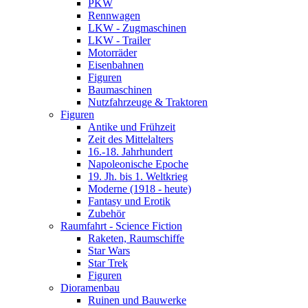
PKW
Rennwagen
LKW - Zugmaschinen
LKW - Trailer
Motorräder
Eisenbahnen
Figuren
Baumaschinen
Nutzfahrzeuge & Traktoren
Figuren
Antike und Frühzeit
Zeit des Mittelalters
16.-18. Jahrhundert
Napoleonische Epoche
19. Jh. bis 1. Weltkrieg
Moderne (1918 - heute)
Fantasy und Erotik
Zubehör
Raumfahrt - Science Fiction
Raketen, Raumschiffe
Star Wars
Star Trek
Figuren
Dioramenbau
Ruinen und Bauwerke