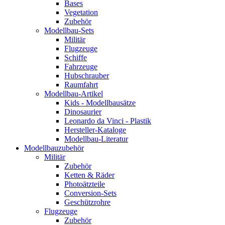
Bases
Vegetation
Zubehör
Modellbau-Sets
Militär
Flugzeuge
Schiffe
Fahrzeuge
Hubschrauber
Raumfahrt
Modellbau-Artikel
Kids - Modellbausätze
Dinosaurier
Leonardo da Vinci - Plastik
Hersteller-Kataloge
Modellbau-Literatur
Modellbauzubehör
Militär
Zubehör
Ketten & Räder
Photoätzteile
Conversion-Sets
Geschützrohre
Flugzeuge
Zubehör