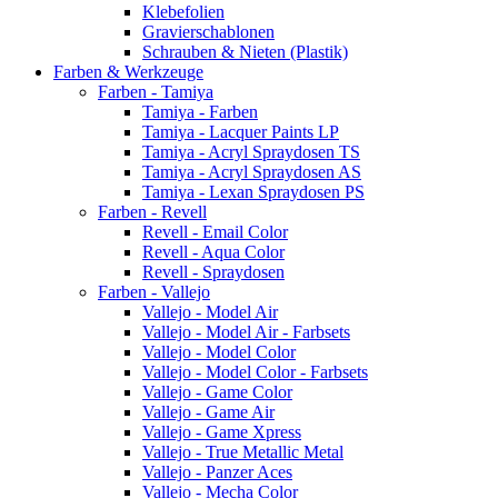
Klebefolien
Gravierschablonen
Schrauben & Nieten (Plastik)
Farben & Werkzeuge
Farben - Tamiya
Tamiya - Farben
Tamiya - Lacquer Paints LP
Tamiya - Acryl Spraydosen TS
Tamiya - Acryl Spraydosen AS
Tamiya - Lexan Spraydosen PS
Farben - Revell
Revell - Email Color
Revell - Aqua Color
Revell - Spraydosen
Farben - Vallejo
Vallejo - Model Air
Vallejo - Model Air - Farbsets
Vallejo - Model Color
Vallejo - Model Color - Farbsets
Vallejo - Game Color
Vallejo - Game Air
Vallejo - Game Xpress
Vallejo - True Metallic Metal
Vallejo - Panzer Aces
Vallejo - Mecha Color