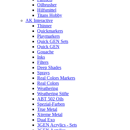
Oilbrusher
Hilfsmittel
Titans Hobby
AK Interactive
Thinner
Quickmarkers
Playmarkers
Quick GEN Sets
Quick GEN
Gouache
Inks
Filters
Deep Shades
Sprays
Real Colors Markers
Real Colors
Weathering
Weathering Stifte
ABT 502 Oils
Spezial-Farben
True Metal
Xtreme Metal
Dual Exo
3GEN Acrylics - Sets