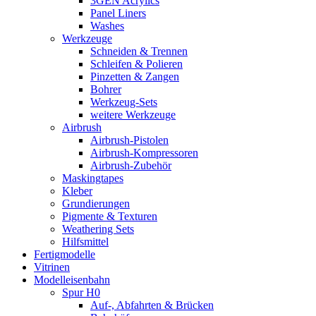
3GEN Acrylics
Panel Liners
Washes
Werkzeuge
Schneiden & Trennen
Schleifen & Polieren
Pinzetten & Zangen
Bohrer
Werkzeug-Sets
weitere Werkzeuge
Airbrush
Airbrush-Pistolen
Airbrush-Kompressoren
Airbrush-Zubehör
Maskingtapes
Kleber
Grundierungen
Pigmente & Texturen
Weathering Sets
Hilfsmittel
Fertigmodelle
Vitrinen
Modelleisenbahn
Spur H0
Auf-, Abfahrten & Brücken