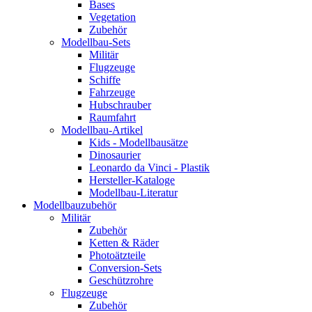
Bases
Vegetation
Zubehör
Modellbau-Sets
Militär
Flugzeuge
Schiffe
Fahrzeuge
Hubschrauber
Raumfahrt
Modellbau-Artikel
Kids - Modellbausätze
Dinosaurier
Leonardo da Vinci - Plastik
Hersteller-Kataloge
Modellbau-Literatur
Modellbauzubehör
Militär
Zubehör
Ketten & Räder
Photoätzteile
Conversion-Sets
Geschützrohre
Flugzeuge
Zubehör