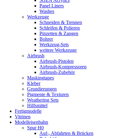
3GEN Acrylics
Panel Liners
Washes
Werkzeuge
Schneiden & Trennen
Schleifen & Polieren
Pinzetten & Zangen
Bohrer
Werkzeug-Sets
weitere Werkzeuge
Airbrush
Airbrush-Pistolen
Airbrush-Kompressoren
Airbrush-Zubehör
Maskingtapes
Kleber
Grundierungen
Pigmente & Texturen
Weathering Sets
Hilfsmittel
Fertigmodelle
Vitrinen
Modelleisenbahn
Spur H0
Auf-, Abfahrten & Brücken