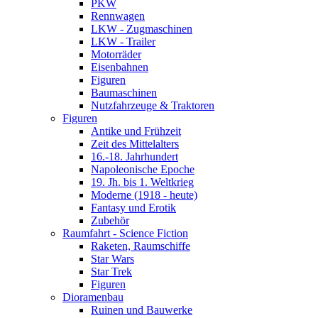
PKW
Rennwagen
LKW - Zugmaschinen
LKW - Trailer
Motorräder
Eisenbahnen
Figuren
Baumaschinen
Nutzfahrzeuge & Traktoren
Figuren
Antike und Frühzeit
Zeit des Mittelalters
16.-18. Jahrhundert
Napoleonische Epoche
19. Jh. bis 1. Weltkrieg
Moderne (1918 - heute)
Fantasy und Erotik
Zubehör
Raumfahrt - Science Fiction
Raketen, Raumschiffe
Star Wars
Star Trek
Figuren
Dioramenbau
Ruinen und Bauwerke