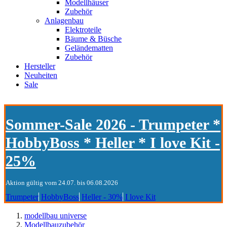
Modellhäuser
Zubehör
Anlagenbau
Elektroteile
Bäume & Büsche
Geländematten
Zubehör
Hersteller
Neuheiten
Sale
Sommer-Sale 2026 - Trumpeter *
HobbyBoss * Heller * I love Kit -
25%
Aktion gültig vom 24.07. bis 06.08.2026
Trumpeter
HobbyBoss
Heller - 30%
I love Kit
modellbau universe
Modellbauzubehör