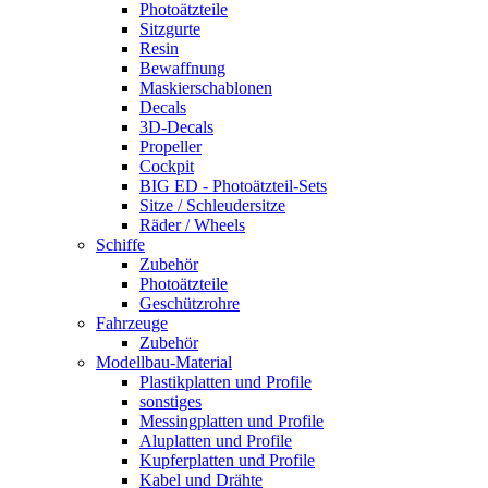
Photoätzteile
Sitzgurte
Resin
Bewaffnung
Maskierschablonen
Decals
3D-Decals
Propeller
Cockpit
BIG ED - Photoätzteil-Sets
Sitze / Schleudersitze
Räder / Wheels
Schiffe
Zubehör
Photoätzteile
Geschützrohre
Fahrzeuge
Zubehör
Modellbau-Material
Plastikplatten und Profile
sonstiges
Messingplatten und Profile
Aluplatten und Profile
Kupferplatten und Profile
Kabel und Drähte