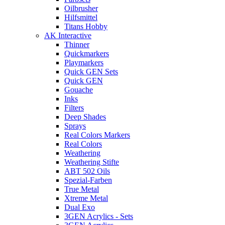
Oilbrusher
Hilfsmittel
Titans Hobby
AK Interactive
Thinner
Quickmarkers
Playmarkers
Quick GEN Sets
Quick GEN
Gouache
Inks
Filters
Deep Shades
Sprays
Real Colors Markers
Real Colors
Weathering
Weathering Stifte
ABT 502 Oils
Spezial-Farben
True Metal
Xtreme Metal
Dual Exo
3GEN Acrylics - Sets