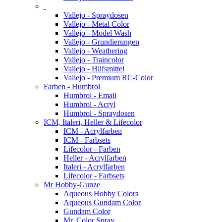
Vallejo - Spraydosen
Vallejo - Metal Color
Vallejo - Model Wash
Vallejo - Grundierungen
Vallejo - Weathering
Vallejo - Traincolor
Vallejo - Hilfsmittel
Vallejo - Premium RC-Color
Farben - Humbrol
Humbrol - Email
Humbrol - Acryl
Humbrol - Spraydosen
ICM, Italeri, Heller & Lifecolor
ICM - Acrylfarben
ICM - Farbsets
Lifecolor - Farben
Heller - Acrylfarben
Italeri - Acrylfarben
Lifecolor - Farbsets
Mr Hobby-Gunze
Aqueous Hobby Colors
Aqueous Gundam Color
Gundam Color
Mr. Color Spray