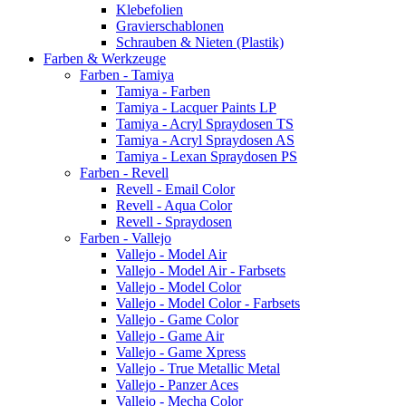
Klebefolien
Gravierschablonen
Schrauben & Nieten (Plastik)
Farben & Werkzeuge
Farben - Tamiya
Tamiya - Farben
Tamiya - Lacquer Paints LP
Tamiya - Acryl Spraydosen TS
Tamiya - Acryl Spraydosen AS
Tamiya - Lexan Spraydosen PS
Farben - Revell
Revell - Email Color
Revell - Aqua Color
Revell - Spraydosen
Farben - Vallejo
Vallejo - Model Air
Vallejo - Model Air - Farbsets
Vallejo - Model Color
Vallejo - Model Color - Farbsets
Vallejo - Game Color
Vallejo - Game Air
Vallejo - Game Xpress
Vallejo - True Metallic Metal
Vallejo - Panzer Aces
Vallejo - Mecha Color