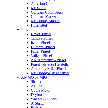
Acrysion Color
Mr. Color
Gundam Color Spray
Gundam Marker
Mr. Hobby Marker
Hilfsmittel
Pinsel
Revell-Pinsel
Tamiya-Pinsel
Italeri-Pinsel
Humbrol-Pinsel
Faller-Pinsel
Vallejo-Pinsel
AK Interactive - Pinsel
Pinsel - diverse Hersteller
Ammo by MIG -Pinsel
Mr. Hobby-Gunze Pinsel
AMMO by MIG
Shader
ATOM
Cobra Motor
Drybrush
Washes & Filters
A-Stand
Farbsets