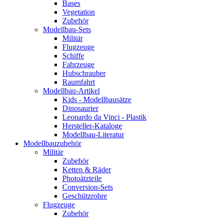
Bases
Vegetation
Zubehör
Modellbau-Sets
Militär
Flugzeuge
Schiffe
Fahrzeuge
Hubschrauber
Raumfahrt
Modellbau-Artikel
Kids - Modellbausätze
Dinosaurier
Leonardo da Vinci - Plastik
Hersteller-Kataloge
Modellbau-Literatur
Modellbauzubehör
Militär
Zubehör
Ketten & Räder
Photoätzteile
Conversion-Sets
Geschützrohre
Flugzeuge
Zubehör