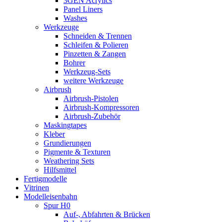
3GEN Acrylics
Panel Liners
Washes
Werkzeuge
Schneiden & Trennen
Schleifen & Polieren
Pinzetten & Zangen
Bohrer
Werkzeug-Sets
weitere Werkzeuge
Airbrush
Airbrush-Pistolen
Airbrush-Kompressoren
Airbrush-Zubehör
Maskingtapes
Kleber
Grundierungen
Pigmente & Texturen
Weathering Sets
Hilfsmittel
Fertigmodelle
Vitrinen
Modelleisenbahn
Spur H0
Auf-, Abfahrten & Brücken