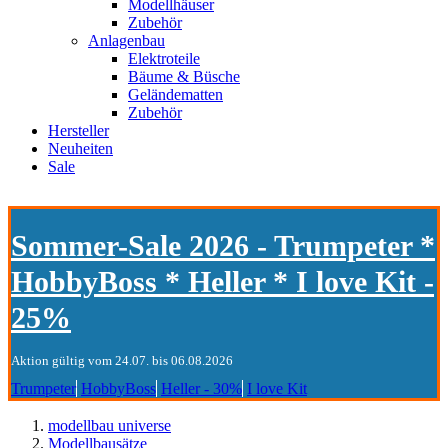
Modellhäuser
Zubehör
Anlagenbau
Elektroteile
Bäume & Büsche
Geländematten
Zubehör
Hersteller
Neuheiten
Sale
Sommer-Sale 2026 - Trumpeter *
HobbyBoss * Heller * I love Kit -
25%
Aktion gültig vom 24.07. bis 06.08.2026
Trumpeter
HobbyBoss
Heller - 30%
I love Kit
modellbau universe
Modellbausätze