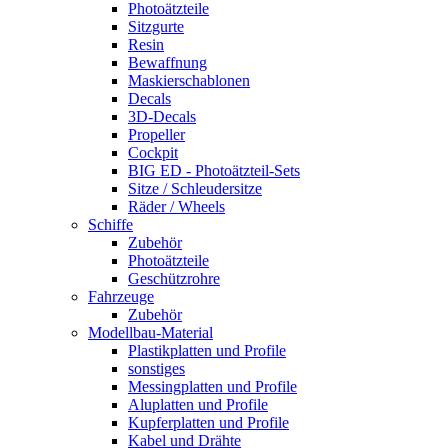
Photoätzteile
Sitzgurte
Resin
Bewaffnung
Maskierschablonen
Decals
3D-Decals
Propeller
Cockpit
BIG ED - Photoätzteil-Sets
Sitze / Schleudersitze
Räder / Wheels
Schiffe
Zubehör
Photoätzteile
Geschützrohre
Fahrzeuge
Zubehör
Modellbau-Material
Plastikplatten und Profile
sonstiges
Messingplatten und Profile
Aluplatten und Profile
Kupferplatten und Profile
Kabel und Drähte