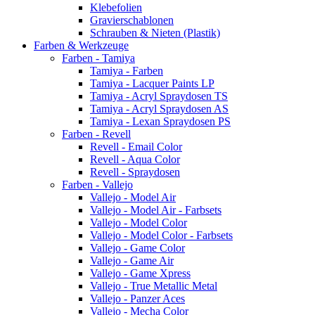
Klebefolien
Gravierschablonen
Schrauben & Nieten (Plastik)
Farben & Werkzeuge
Farben - Tamiya
Tamiya - Farben
Tamiya - Lacquer Paints LP
Tamiya - Acryl Spraydosen TS
Tamiya - Acryl Spraydosen AS
Tamiya - Lexan Spraydosen PS
Farben - Revell
Revell - Email Color
Revell - Aqua Color
Revell - Spraydosen
Farben - Vallejo
Vallejo - Model Air
Vallejo - Model Air - Farbsets
Vallejo - Model Color
Vallejo - Model Color - Farbsets
Vallejo - Game Color
Vallejo - Game Air
Vallejo - Game Xpress
Vallejo - True Metallic Metal
Vallejo - Panzer Aces
Vallejo - Mecha Color