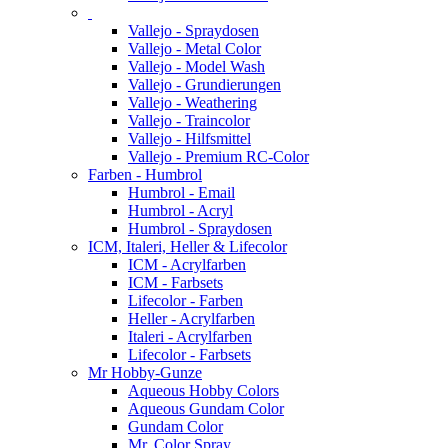
Vallejo - Spraydosen
Vallejo - Metal Color
Vallejo - Model Wash
Vallejo - Grundierungen
Vallejo - Weathering
Vallejo - Traincolor
Vallejo - Hilfsmittel
Vallejo - Premium RC-Color
Farben - Humbrol
Humbrol - Email
Humbrol - Acryl
Humbrol - Spraydosen
ICM, Italeri, Heller & Lifecolor
ICM - Acrylfarben
ICM - Farbsets
Lifecolor - Farben
Heller - Acrylfarben
Italeri - Acrylfarben
Lifecolor - Farbsets
Mr Hobby-Gunze
Aqueous Hobby Colors
Aqueous Gundam Color
Gundam Color
Mr. Color Spray