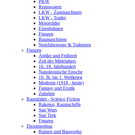
PKW
Rennwagen
LKW - Zugmaschinen
LKW - Trailer
Motorräder
Eisenbahnen
Figuren
Baumaschinen
Nutzfahrzeuge & Traktoren
Figuren
Antike und Frühzeit
Zeit des Mittelalters
16.-18. Jahrhundert
Napoleonische Epoche
19. Jh. bis 1. Weltkrieg
Moderne (1918 - heute)
Fantasy und Erotik
Zubehör
Raumfahrt - Science Fiction
Raketen, Raumschiffe
Star Wars
Star Trek
Figuren
Dioramenbau
Ruinen und Bauwerke