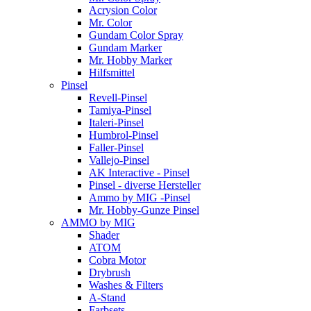
Acrysion Color
Mr. Color
Gundam Color Spray
Gundam Marker
Mr. Hobby Marker
Hilfsmittel
Pinsel
Revell-Pinsel
Tamiya-Pinsel
Italeri-Pinsel
Humbrol-Pinsel
Faller-Pinsel
Vallejo-Pinsel
AK Interactive - Pinsel
Pinsel - diverse Hersteller
Ammo by MIG -Pinsel
Mr. Hobby-Gunze Pinsel
AMMO by MIG
Shader
ATOM
Cobra Motor
Drybrush
Washes & Filters
A-Stand
Farbsets