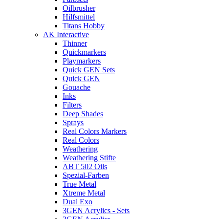
Oilbrusher
Hilfsmittel
Titans Hobby
AK Interactive
Thinner
Quickmarkers
Playmarkers
Quick GEN Sets
Quick GEN
Gouache
Inks
Filters
Deep Shades
Sprays
Real Colors Markers
Real Colors
Weathering
Weathering Stifte
ABT 502 Oils
Spezial-Farben
True Metal
Xtreme Metal
Dual Exo
3GEN Acrylics - Sets