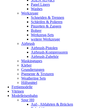
3GEN Acrylics
Panel Liners
Washes
Werkzeuge
Schneiden & Trennen
Schleifen & Polieren
Pinzetten & Zangen
Bohrer
Werkzeug-Sets
weitere Werkzeuge
Airbrush
Airbrush-Pistolen
Airbrush-Kompressoren
Airbrush-Zubehör
Maskingtapes
Kleber
Grundierungen
Pigmente & Texturen
Weathering Sets
Hilfsmittel
Fertigmodelle
Vitrinen
Modelleisenbahn
Spur H0
Auf-, Abfahrten & Brücken