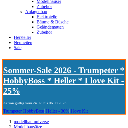
Modellhäuser
Zubehör
Anlagenbau
Elektroteile
Bäume & Büsche
Geländematten
Zubehör
Hersteller
Neuheiten
Sale
Sommer-Sale 2026 - Trumpeter *
HobbyBoss * Heller * I love Kit -
25%
Aktion gültig vom 24.07. bis 06.08.2026
Trumpeter
HobbyBoss
Heller - 30%
I love Kit
modellbau universe
Modellbausätze