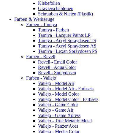
Klebefolien
Gravierschablonen
Schrauben & Nieten (Plastik)
Farben & Werkzeuge
Farben - Tamiya
Tamiya - Farben
Tamiya - Lacquer Paints LP
Tamiya - Acryl Spraydosen TS
Tamiya - Acryl Spraydosen AS
Tamiya - Lexan Spraydosen PS
Farben - Revell
Revell - Email Color
Revell - Aqua Color
Revell - Spraydosen
Farben - Vallejo
Vallejo - Model Air
Vallejo - Model Air - Farbsets
Vallejo - Model Color
Vallejo - Model Color - Farbsets
Vallejo - Game Color
Vallejo - Game Air
Vallejo - Game Xpress
Vallejo - True Metallic Metal
Vallejo - Panzer Aces
Vallejo - Mecha Color