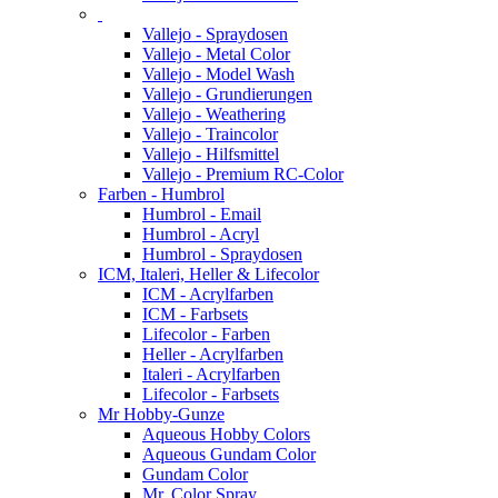
Vallejo - Spraydosen
Vallejo - Metal Color
Vallejo - Model Wash
Vallejo - Grundierungen
Vallejo - Weathering
Vallejo - Traincolor
Vallejo - Hilfsmittel
Vallejo - Premium RC-Color
Farben - Humbrol
Humbrol - Email
Humbrol - Acryl
Humbrol - Spraydosen
ICM, Italeri, Heller & Lifecolor
ICM - Acrylfarben
ICM - Farbsets
Lifecolor - Farben
Heller - Acrylfarben
Italeri - Acrylfarben
Lifecolor - Farbsets
Mr Hobby-Gunze
Aqueous Hobby Colors
Aqueous Gundam Color
Gundam Color
Mr. Color Spray