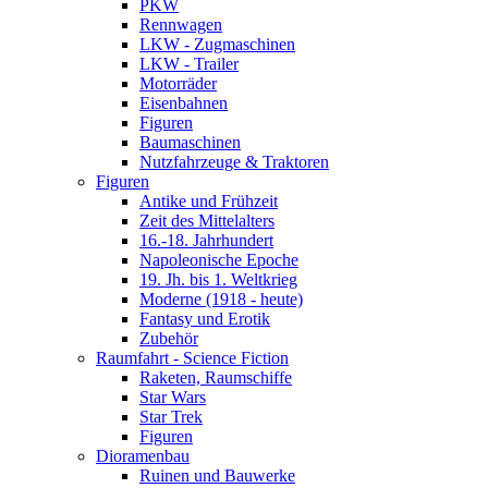
PKW
Rennwagen
LKW - Zugmaschinen
LKW - Trailer
Motorräder
Eisenbahnen
Figuren
Baumaschinen
Nutzfahrzeuge & Traktoren
Figuren
Antike und Frühzeit
Zeit des Mittelalters
16.-18. Jahrhundert
Napoleonische Epoche
19. Jh. bis 1. Weltkrieg
Moderne (1918 - heute)
Fantasy und Erotik
Zubehör
Raumfahrt - Science Fiction
Raketen, Raumschiffe
Star Wars
Star Trek
Figuren
Dioramenbau
Ruinen und Bauwerke