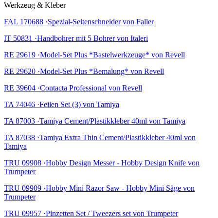
Werkzeug & Kleber
FAL 170688 ·Spezial-Seitenschneider von Faller
IT 50831 ·Handbohrer mit 5 Bohrer von Italeri
RE 29619 ·Model-Set Plus *Bastelwerkzeuge* von Revell
RE 29620 ·Model-Set Plus *Bemalung* von Revell
RE 39604 ·Contacta Professional von Revell
TA 74046 ·Feilen Set (3) von Tamiya
TA 87003 ·Tamiya Cement/Plastikkleber 40ml von Tamiya
TA 87038 ·Tamiya Extra Thin Cement/Plastikkleber 40ml von
Tamiya
TRU 09908 ·Hobby Design Messer - Hobby Design Knife von
Trumpeter
TRU 09909 ·Hobby Mini Razor Saw - Hobby Mini Säge von
Trumpeter
TRU 09957 ·Pinzetten Set / Tweezers set von Trumpeter