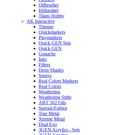
Oilbrusher
Hilfsmittel
Titans Hobby
AK Interactive
Thinner
Quickmarkers
Playmarkers
Quick GEN Sets
Quick GEN
Gouache
Inks
Filters
Deep Shades
Sprays
Real Colors Markers
Real Colors
Weathering
Weathering Stifte
ABT 502 Oils
Spezial-Farben
True Metal
Xtreme Metal
Dual Exo
3GEN Acrylics - Sets