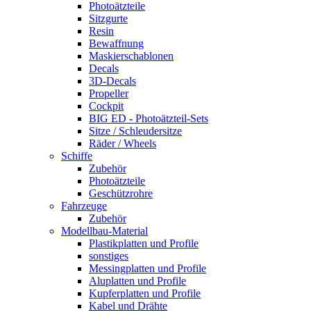
Photoätzteile
Sitzgurte
Resin
Bewaffnung
Maskierschablonen
Decals
3D-Decals
Propeller
Cockpit
BIG ED - Photoätzteil-Sets
Sitze / Schleudersitze
Räder / Wheels
Schiffe
Zubehör
Photoätzteile
Geschützrohre
Fahrzeuge
Zubehör
Modellbau-Material
Plastikplatten und Profile
sonstiges
Messingplatten und Profile
Aluplatten und Profile
Kupferplatten und Profile
Kabel und Drähte