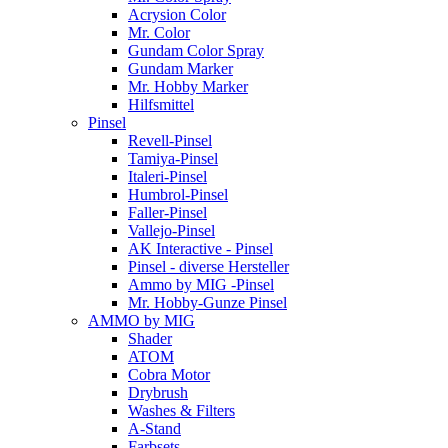
Acrysion Color
Mr. Color
Gundam Color Spray
Gundam Marker
Mr. Hobby Marker
Hilfsmittel
Pinsel
Revell-Pinsel
Tamiya-Pinsel
Italeri-Pinsel
Humbrol-Pinsel
Faller-Pinsel
Vallejo-Pinsel
AK Interactive - Pinsel
Pinsel - diverse Hersteller
Ammo by MIG -Pinsel
Mr. Hobby-Gunze Pinsel
AMMO by MIG
Shader
ATOM
Cobra Motor
Drybrush
Washes & Filters
A-Stand
Farbsets