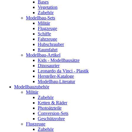
Bases
Vegetation
Zubehör
Modellbau-Sets
Militär
Flugzeuge
Schiffe
Fahrzeuge
Hubschrauber
Raumfahrt
Modellbau-Artikel
Kids - Modellbausätze
Dinosaurier
Leonardo da Vinci - Plastik
Hersteller-Kataloge
Modellbau-Literatur
Modellbauzubehör
Militär
Zubehör
Ketten & Räder
Photoätzteile
Conversion-Sets
Geschützrohre
Flugzeuge
Zubehör