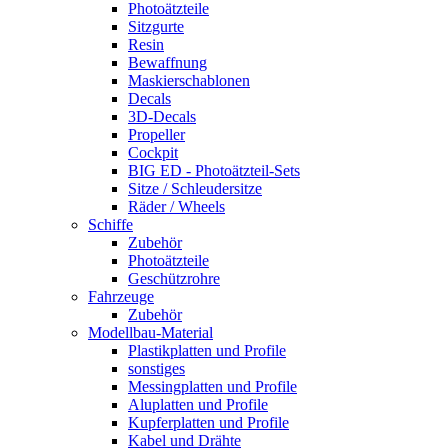
Photoätzteile
Sitzgurte
Resin
Bewaffnung
Maskierschablonen
Decals
3D-Decals
Propeller
Cockpit
BIG ED - Photoätzteil-Sets
Sitze / Schleudersitze
Räder / Wheels
Schiffe
Zubehör
Photoätzteile
Geschützrohre
Fahrzeuge
Zubehör
Modellbau-Material
Plastikplatten und Profile
sonstiges
Messingplatten und Profile
Aluplatten und Profile
Kupferplatten und Profile
Kabel und Drähte