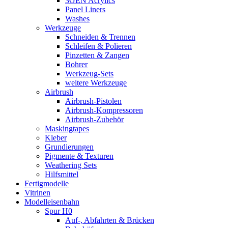
3GEN Acrylics
Panel Liners
Washes
Werkzeuge
Schneiden & Trennen
Schleifen & Polieren
Pinzetten & Zangen
Bohrer
Werkzeug-Sets
weitere Werkzeuge
Airbrush
Airbrush-Pistolen
Airbrush-Kompressoren
Airbrush-Zubehör
Maskingtapes
Kleber
Grundierungen
Pigmente & Texturen
Weathering Sets
Hilfsmittel
Fertigmodelle
Vitrinen
Modelleisenbahn
Spur H0
Auf-, Abfahrten & Brücken