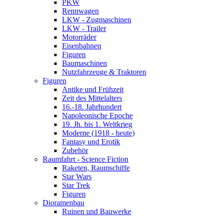
PKW
Rennwagen
LKW - Zugmaschinen
LKW - Trailer
Motorräder
Eisenbahnen
Figuren
Baumaschinen
Nutzfahrzeuge & Traktoren
Figuren
Antike und Frühzeit
Zeit des Mittelalters
16.-18. Jahrhundert
Napoleonische Epoche
19. Jh. bis 1. Weltkrieg
Moderne (1918 - heute)
Fantasy und Erotik
Zubehör
Raumfahrt - Science Fiction
Raketen, Raumschiffe
Star Wars
Star Trek
Figuren
Dioramenbau
Ruinen und Bauwerke