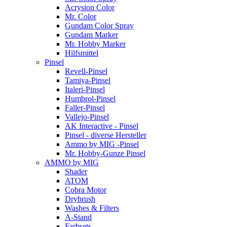
Acrysion Color
Mr. Color
Gundam Color Spray
Gundam Marker
Mr. Hobby Marker
Hilfsmittel
Pinsel
Revell-Pinsel
Tamiya-Pinsel
Italeri-Pinsel
Humbrol-Pinsel
Faller-Pinsel
Vallejo-Pinsel
AK Interactive - Pinsel
Pinsel - diverse Hersteller
Ammo by MIG -Pinsel
Mr. Hobby-Gunze Pinsel
AMMO by MIG
Shader
ATOM
Cobra Motor
Drybrush
Washes & Filters
A-Stand
Farbsets