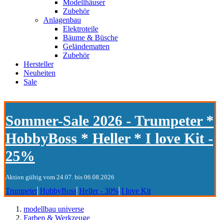
Modellhäuser
Zubehör
Anlagenbau
Elektroteile
Bäume & Büsche
Geländematten
Zubehör
Hersteller
Neuheiten
Sale
Sommer-Sale 2026 - Trumpeter *
HobbyBoss * Heller * I love Kit -
25%
Aktion gültig vom 24.07. bis 06.08.2026
Trumpeter
HobbyBoss
Heller - 30%
I love Kit
modellbau universe
Farben & Werkzeuge