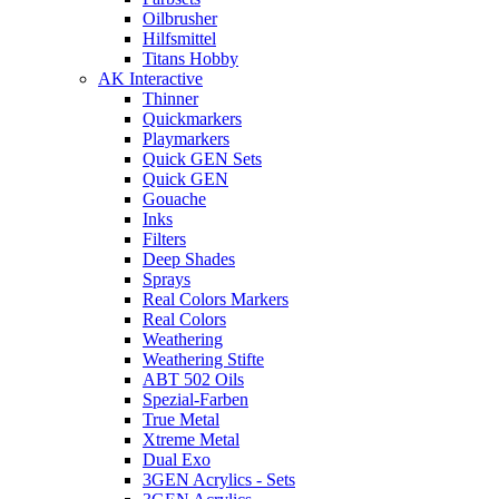
Oilbrusher
Hilfsmittel
Titans Hobby
AK Interactive
Thinner
Quickmarkers
Playmarkers
Quick GEN Sets
Quick GEN
Gouache
Inks
Filters
Deep Shades
Sprays
Real Colors Markers
Real Colors
Weathering
Weathering Stifte
ABT 502 Oils
Spezial-Farben
True Metal
Xtreme Metal
Dual Exo
3GEN Acrylics - Sets