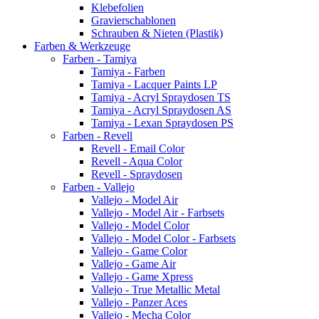
Klebefolien
Gravierschablonen
Schrauben & Nieten (Plastik)
Farben & Werkzeuge
Farben - Tamiya
Tamiya - Farben
Tamiya - Lacquer Paints LP
Tamiya - Acryl Spraydosen TS
Tamiya - Acryl Spraydosen AS
Tamiya - Lexan Spraydosen PS
Farben - Revell
Revell - Email Color
Revell - Aqua Color
Revell - Spraydosen
Farben - Vallejo
Vallejo - Model Air
Vallejo - Model Air - Farbsets
Vallejo - Model Color
Vallejo - Model Color - Farbsets
Vallejo - Game Color
Vallejo - Game Air
Vallejo - Game Xpress
Vallejo - True Metallic Metal
Vallejo - Panzer Aces
Vallejo - Mecha Color