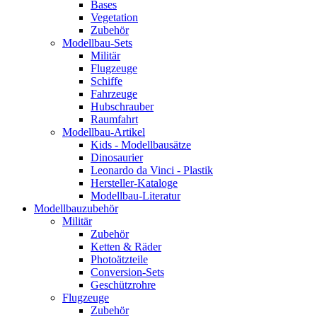
Bases
Vegetation
Zubehör
Modellbau-Sets
Militär
Flugzeuge
Schiffe
Fahrzeuge
Hubschrauber
Raumfahrt
Modellbau-Artikel
Kids - Modellbausätze
Dinosaurier
Leonardo da Vinci - Plastik
Hersteller-Kataloge
Modellbau-Literatur
Modellbauzubehör
Militär
Zubehör
Ketten & Räder
Photoätzteile
Conversion-Sets
Geschützrohre
Flugzeuge
Zubehör