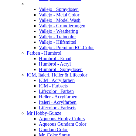
Vallejo - Spraydosen
Vallejo - Metal Color
Vallejo - Model Wash
Vallejo - Grundierungen
Vallejo - Weathering
Vallejo - Traincolor
Vallejo - Hilfsmittel
Vallejo - Premium RC-Color
Farben - Humbrol
Humbrol - Email
Humbrol - Acryl
Humbrol - Spraydosen
ICM, Italeri, Heller & Lifecolor
ICM - Acrylfarben
ICM - Farbsets
Lifecolor - Farben
Heller - Acrylfarben
Italeri - Acrylfarben
Lifecolor - Farbsets
Mr Hobby-Gunze
Aqueous Hobby Colors
Aqueous Gundam Color
Gundam Color
Mr. Color Spray