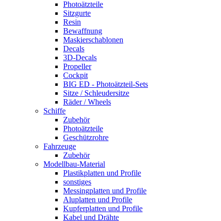
Photoätzteile
Sitzgurte
Resin
Bewaffnung
Maskierschablonen
Decals
3D-Decals
Propeller
Cockpit
BIG ED - Photoätzteil-Sets
Sitze / Schleudersitze
Räder / Wheels
Schiffe
Zubehör
Photoätzteile
Geschützrohre
Fahrzeuge
Zubehör
Modellbau-Material
Plastikplatten und Profile
sonstiges
Messingplatten und Profile
Aluplatten und Profile
Kupferplatten und Profile
Kabel und Drähte