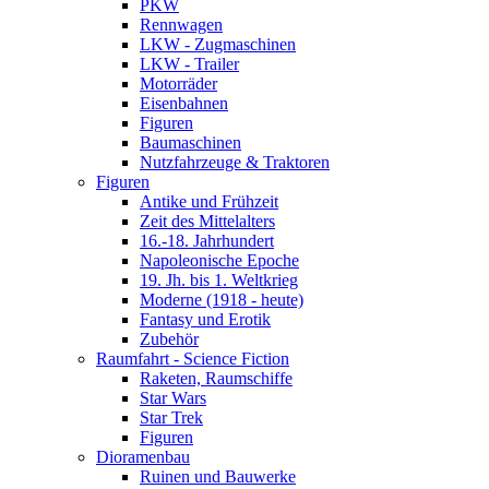
PKW
Rennwagen
LKW - Zugmaschinen
LKW - Trailer
Motorräder
Eisenbahnen
Figuren
Baumaschinen
Nutzfahrzeuge & Traktoren
Figuren
Antike und Frühzeit
Zeit des Mittelalters
16.-18. Jahrhundert
Napoleonische Epoche
19. Jh. bis 1. Weltkrieg
Moderne (1918 - heute)
Fantasy und Erotik
Zubehör
Raumfahrt - Science Fiction
Raketen, Raumschiffe
Star Wars
Star Trek
Figuren
Dioramenbau
Ruinen und Bauwerke