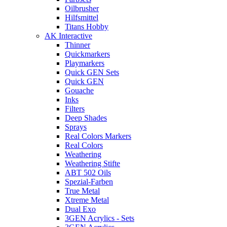
Oilbrusher
Hilfsmittel
Titans Hobby
AK Interactive
Thinner
Quickmarkers
Playmarkers
Quick GEN Sets
Quick GEN
Gouache
Inks
Filters
Deep Shades
Sprays
Real Colors Markers
Real Colors
Weathering
Weathering Stifte
ABT 502 Oils
Spezial-Farben
True Metal
Xtreme Metal
Dual Exo
3GEN Acrylics - Sets