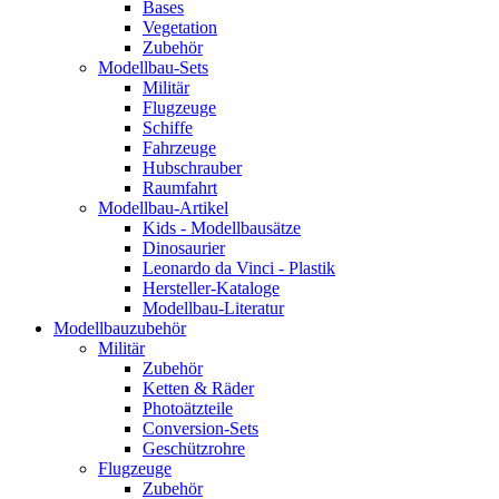
Bases
Vegetation
Zubehör
Modellbau-Sets
Militär
Flugzeuge
Schiffe
Fahrzeuge
Hubschrauber
Raumfahrt
Modellbau-Artikel
Kids - Modellbausätze
Dinosaurier
Leonardo da Vinci - Plastik
Hersteller-Kataloge
Modellbau-Literatur
Modellbauzubehör
Militär
Zubehör
Ketten & Räder
Photoätzteile
Conversion-Sets
Geschützrohre
Flugzeuge
Zubehör