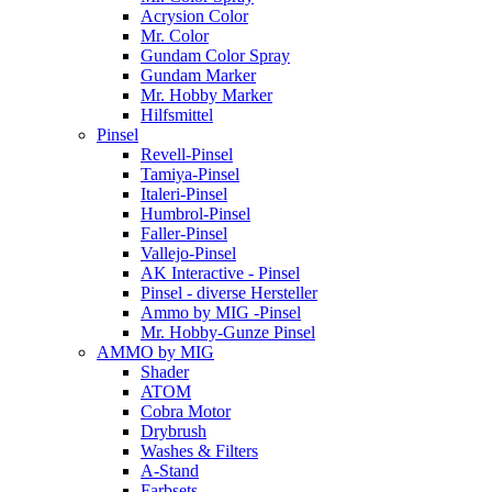
Acrysion Color
Mr. Color
Gundam Color Spray
Gundam Marker
Mr. Hobby Marker
Hilfsmittel
Pinsel
Revell-Pinsel
Tamiya-Pinsel
Italeri-Pinsel
Humbrol-Pinsel
Faller-Pinsel
Vallejo-Pinsel
AK Interactive - Pinsel
Pinsel - diverse Hersteller
Ammo by MIG -Pinsel
Mr. Hobby-Gunze Pinsel
AMMO by MIG
Shader
ATOM
Cobra Motor
Drybrush
Washes & Filters
A-Stand
Farbsets