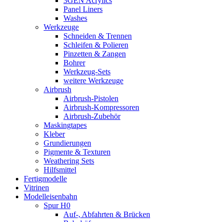
3GEN Acrylics
Panel Liners
Washes
Werkzeuge
Schneiden & Trennen
Schleifen & Polieren
Pinzetten & Zangen
Bohrer
Werkzeug-Sets
weitere Werkzeuge
Airbrush
Airbrush-Pistolen
Airbrush-Kompressoren
Airbrush-Zubehör
Maskingtapes
Kleber
Grundierungen
Pigmente & Texturen
Weathering Sets
Hilfsmittel
Fertigmodelle
Vitrinen
Modelleisenbahn
Spur H0
Auf-, Abfahrten & Brücken