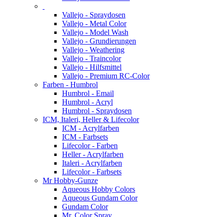
Vallejo - Spraydosen
Vallejo - Metal Color
Vallejo - Model Wash
Vallejo - Grundierungen
Vallejo - Weathering
Vallejo - Traincolor
Vallejo - Hilfsmittel
Vallejo - Premium RC-Color
Farben - Humbrol
Humbrol - Email
Humbrol - Acryl
Humbrol - Spraydosen
ICM, Italeri, Heller & Lifecolor
ICM - Acrylfarben
ICM - Farbsets
Lifecolor - Farben
Heller - Acrylfarben
Italeri - Acrylfarben
Lifecolor - Farbsets
Mr Hobby-Gunze
Aqueous Hobby Colors
Aqueous Gundam Color
Gundam Color
Mr. Color Spray