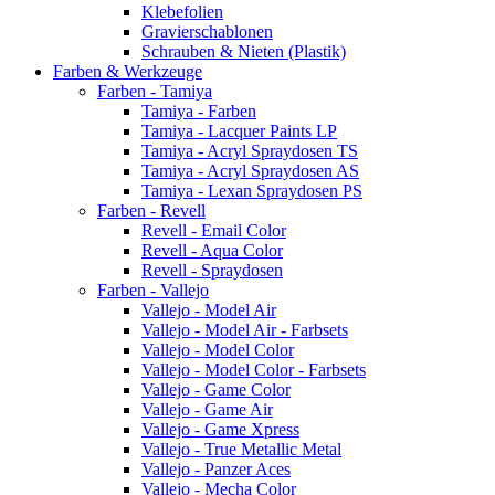
Klebefolien
Gravierschablonen
Schrauben & Nieten (Plastik)
Farben & Werkzeuge
Farben - Tamiya
Tamiya - Farben
Tamiya - Lacquer Paints LP
Tamiya - Acryl Spraydosen TS
Tamiya - Acryl Spraydosen AS
Tamiya - Lexan Spraydosen PS
Farben - Revell
Revell - Email Color
Revell - Aqua Color
Revell - Spraydosen
Farben - Vallejo
Vallejo - Model Air
Vallejo - Model Air - Farbsets
Vallejo - Model Color
Vallejo - Model Color - Farbsets
Vallejo - Game Color
Vallejo - Game Air
Vallejo - Game Xpress
Vallejo - True Metallic Metal
Vallejo - Panzer Aces
Vallejo - Mecha Color