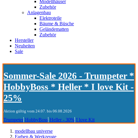
Modellhäuser
Zubehör
Anlagenbau
Elektroteile
Bäume & Büsche
Geländematten
Zubehör
Hersteller
Neuheiten
Sale
Sommer-Sale 2026 - Trumpeter *
HobbyBoss * Heller * I love Kit -
25%
Aktion gültig vom 24.07. bis 06.08.2026
Trumpeter
HobbyBoss
Heller - 30%
I love Kit
modellbau universe
Farben & Werkzeuge