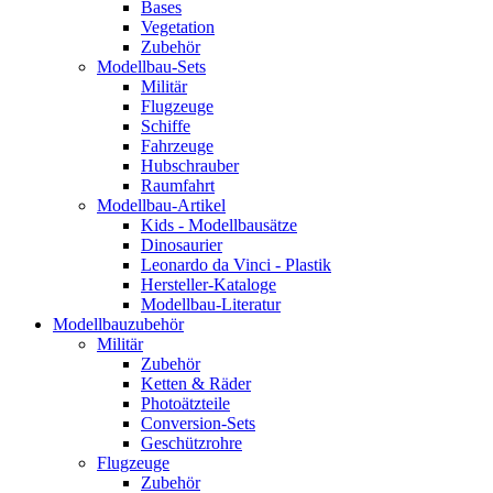
Bases
Vegetation
Zubehör
Modellbau-Sets
Militär
Flugzeuge
Schiffe
Fahrzeuge
Hubschrauber
Raumfahrt
Modellbau-Artikel
Kids - Modellbausätze
Dinosaurier
Leonardo da Vinci - Plastik
Hersteller-Kataloge
Modellbau-Literatur
Modellbauzubehör
Militär
Zubehör
Ketten & Räder
Photoätzteile
Conversion-Sets
Geschützrohre
Flugzeuge
Zubehör