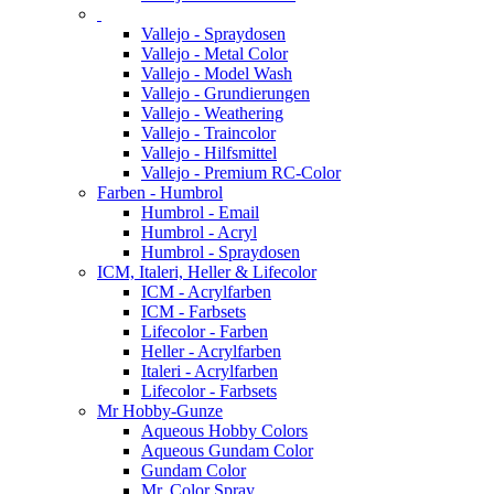
Vallejo - Spraydosen
Vallejo - Metal Color
Vallejo - Model Wash
Vallejo - Grundierungen
Vallejo - Weathering
Vallejo - Traincolor
Vallejo - Hilfsmittel
Vallejo - Premium RC-Color
Farben - Humbrol
Humbrol - Email
Humbrol - Acryl
Humbrol - Spraydosen
ICM, Italeri, Heller & Lifecolor
ICM - Acrylfarben
ICM - Farbsets
Lifecolor - Farben
Heller - Acrylfarben
Italeri - Acrylfarben
Lifecolor - Farbsets
Mr Hobby-Gunze
Aqueous Hobby Colors
Aqueous Gundam Color
Gundam Color
Mr. Color Spray