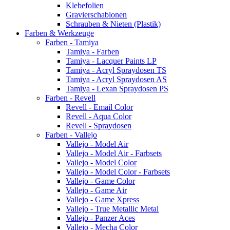
Klebefolien
Gravierschablonen
Schrauben & Nieten (Plastik)
Farben & Werkzeuge
Farben - Tamiya
Tamiya - Farben
Tamiya - Lacquer Paints LP
Tamiya - Acryl Spraydosen TS
Tamiya - Acryl Spraydosen AS
Tamiya - Lexan Spraydosen PS
Farben - Revell
Revell - Email Color
Revell - Aqua Color
Revell - Spraydosen
Farben - Vallejo
Vallejo - Model Air
Vallejo - Model Air - Farbsets
Vallejo - Model Color
Vallejo - Model Color - Farbsets
Vallejo - Game Color
Vallejo - Game Air
Vallejo - Game Xpress
Vallejo - True Metallic Metal
Vallejo - Panzer Aces
Vallejo - Mecha Color