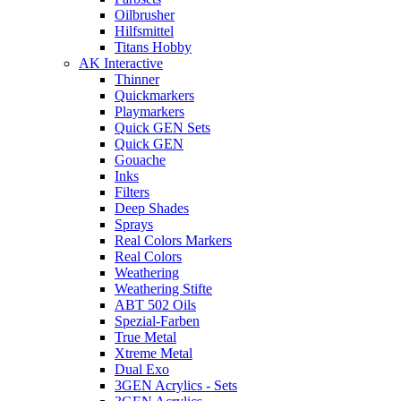
Oilbrusher
Hilfsmittel
Titans Hobby
AK Interactive
Thinner
Quickmarkers
Playmarkers
Quick GEN Sets
Quick GEN
Gouache
Inks
Filters
Deep Shades
Sprays
Real Colors Markers
Real Colors
Weathering
Weathering Stifte
ABT 502 Oils
Spezial-Farben
True Metal
Xtreme Metal
Dual Exo
3GEN Acrylics - Sets