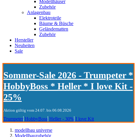
Modellhäuser
Zubehör
Anlagenbau
Elektroteile
Bäume & Büsche
Geländematten
Zubehör
Hersteller
Neuheiten
Sale
Sommer-Sale 2026 - Trumpeter *
HobbyBoss * Heller * I love Kit -
25%
Aktion gültig vom 24.07. bis 06.08.2026
Trumpeter
HobbyBoss
Heller - 30%
I love Kit
modellbau universe
Modellbauzubehör