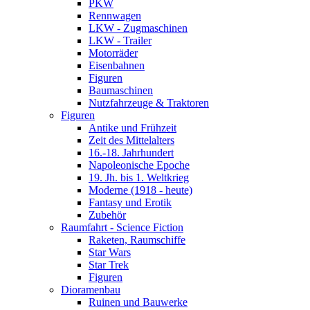
PKW
Rennwagen
LKW - Zugmaschinen
LKW - Trailer
Motorräder
Eisenbahnen
Figuren
Baumaschinen
Nutzfahrzeuge & Traktoren
Figuren
Antike und Frühzeit
Zeit des Mittelalters
16.-18. Jahrhundert
Napoleonische Epoche
19. Jh. bis 1. Weltkrieg
Moderne (1918 - heute)
Fantasy und Erotik
Zubehör
Raumfahrt - Science Fiction
Raketen, Raumschiffe
Star Wars
Star Trek
Figuren
Dioramenbau
Ruinen und Bauwerke