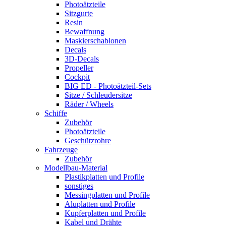
Photoätzteile
Sitzgurte
Resin
Bewaffnung
Maskierschablonen
Decals
3D-Decals
Propeller
Cockpit
BIG ED - Photoätzteil-Sets
Sitze / Schleudersitze
Räder / Wheels
Schiffe
Zubehör
Photoätzteile
Geschützrohre
Fahrzeuge
Zubehör
Modellbau-Material
Plastikplatten und Profile
sonstiges
Messingplatten und Profile
Aluplatten und Profile
Kupferplatten und Profile
Kabel und Drähte