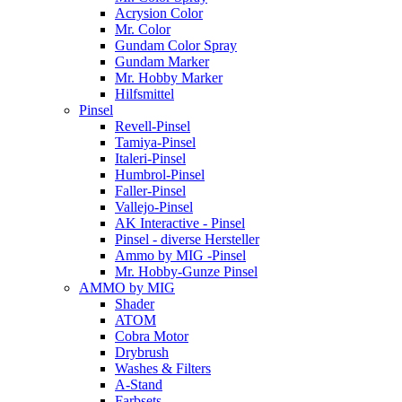
Acrysion Color
Mr. Color
Gundam Color Spray
Gundam Marker
Mr. Hobby Marker
Hilfsmittel
Pinsel
Revell-Pinsel
Tamiya-Pinsel
Italeri-Pinsel
Humbrol-Pinsel
Faller-Pinsel
Vallejo-Pinsel
AK Interactive - Pinsel
Pinsel - diverse Hersteller
Ammo by MIG -Pinsel
Mr. Hobby-Gunze Pinsel
AMMO by MIG
Shader
ATOM
Cobra Motor
Drybrush
Washes & Filters
A-Stand
Farbsets