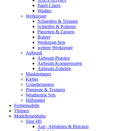
3GEN Acrylics
Panel Liners
Washes
Werkzeuge
Schneiden & Trennen
Schleifen & Polieren
Pinzetten & Zangen
Bohrer
Werkzeug-Sets
weitere Werkzeuge
Airbrush
Airbrush-Pistolen
Airbrush-Kompressoren
Airbrush-Zubehör
Maskingtapes
Kleber
Grundierungen
Pigmente & Texturen
Weathering Sets
Hilfsmittel
Fertigmodelle
Vitrinen
Modelleisenbahn
Spur H0
Auf-, Abfahrten & Brücken