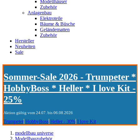
Modellhäuser
Zubehör
Anlagenbau
Elektroteile
Bäume & Büsche
Geländematten
Zubehör
Hersteller
Neuheiten
Sale
Sommer-Sale 2026 - Trumpeter *
HobbyBoss * Heller * I love Kit -
25%
Aktion gültig vom 24.07. bis 06.08.2026
Trumpeter
HobbyBoss
Heller - 30%
I love Kit
modellbau universe
Modellbauzubehör