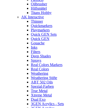
Oilbrusher
Hilfsmittel
Titans Hobby
AK Interactive
Thinner
Quickmarkers
Playmarkers
Quick GEN Sets
Quick GEN
Gouache
Inks
Filters
Deep Shades
Sprays
Real Colors Markers
Real Colors
Weathering
Weathering Stifte
ABT 502 Oils
Spezial-Farben
True Metal
Xtreme Metal
Dual Exo
3GEN Acrylics - Sets