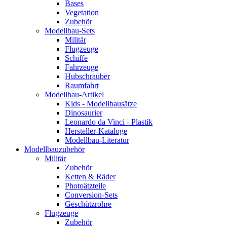
Bases
Vegetation
Zubehör
Modellbau-Sets
Militär
Flugzeuge
Schiffe
Fahrzeuge
Hubschrauber
Raumfahrt
Modellbau-Artikel
Kids - Modellbausätze
Dinosaurier
Leonardo da Vinci - Plastik
Hersteller-Kataloge
Modellbau-Literatur
Modellbauzubehör
Militär
Zubehör
Ketten & Räder
Photoätzteile
Conversion-Sets
Geschützrohre
Flugzeuge
Zubehör