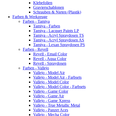
Klebefolien
Gravierschablonen
Schrauben & Nieten (Plastik)
Farben & Werkzeuge
Farben - Tamiya
Tamiya - Farben
Tamiya - Lacquer Paints LP
Tamiya - Acryl Spraydosen TS
Tamiya - Acryl Spraydosen AS
Tamiya - Lexan Spraydosen PS
Farben - Revell
Revell - Email Color
Revell - Aqua Color
Revell - Spraydosen
Farben - Vallejo
Vallejo - Model Air
Vallejo - Model Air - Farbsets
Vallejo - Model Color
Vallejo - Model Color - Farbsets
Vallejo - Game Color
Vallejo - Game Air
Vallejo - Game Xpress
Vallejo - True Metallic Metal
Vallejo - Panzer Aces
Vallejo - Mecha Color