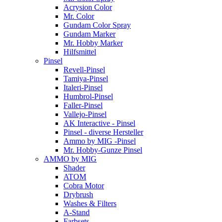
Acrysion Color
Mr. Color
Gundam Color Spray
Gundam Marker
Mr. Hobby Marker
Hilfsmittel
Pinsel
Revell-Pinsel
Tamiya-Pinsel
Italeri-Pinsel
Humbrol-Pinsel
Faller-Pinsel
Vallejo-Pinsel
AK Interactive - Pinsel
Pinsel - diverse Hersteller
Ammo by MIG -Pinsel
Mr. Hobby-Gunze Pinsel
AMMO by MIG
Shader
ATOM
Cobra Motor
Drybrush
Washes & Filters
A-Stand
Farbsets