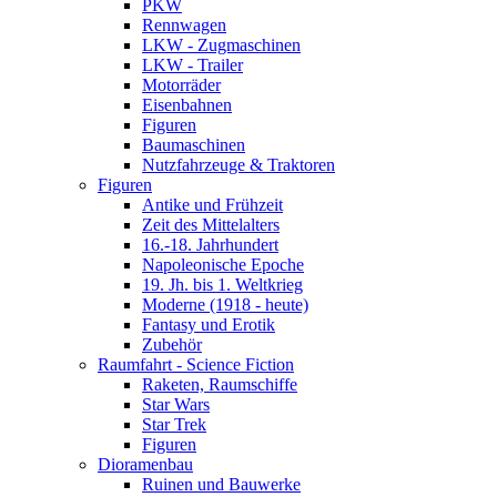
PKW
Rennwagen
LKW - Zugmaschinen
LKW - Trailer
Motorräder
Eisenbahnen
Figuren
Baumaschinen
Nutzfahrzeuge & Traktoren
Figuren
Antike und Frühzeit
Zeit des Mittelalters
16.-18. Jahrhundert
Napoleonische Epoche
19. Jh. bis 1. Weltkrieg
Moderne (1918 - heute)
Fantasy und Erotik
Zubehör
Raumfahrt - Science Fiction
Raketen, Raumschiffe
Star Wars
Star Trek
Figuren
Dioramenbau
Ruinen und Bauwerke