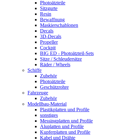
Photoätzteile
Sitzgurte
Resin
Bewaffnung
Maskierschablonen
Decals
3D-Decals
Propeller
Cockpit
BIG ED - Photoätzteil-Sets
Sitze / Schleudersitze
Räder / Wheels
Schiffe
Zubehör
Photoätzteile
Geschützrohre
Fahrzeuge
Zubehör
Modellbau-Material
Plastikplatten und Profile
sonstiges
Messingplatten und Profile
Aluplatten und Profile
Kupferplatten und Profile
Kabel und Drähte