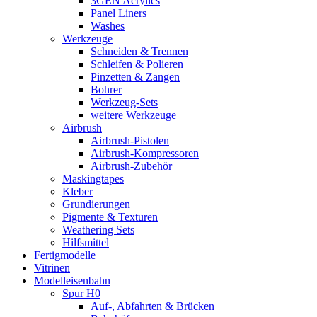
3GEN Acrylics
Panel Liners
Washes
Werkzeuge
Schneiden & Trennen
Schleifen & Polieren
Pinzetten & Zangen
Bohrer
Werkzeug-Sets
weitere Werkzeuge
Airbrush
Airbrush-Pistolen
Airbrush-Kompressoren
Airbrush-Zubehör
Maskingtapes
Kleber
Grundierungen
Pigmente & Texturen
Weathering Sets
Hilfsmittel
Fertigmodelle
Vitrinen
Modelleisenbahn
Spur H0
Auf-, Abfahrten & Brücken