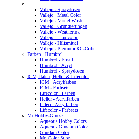
Vallejo - Spraydosen
Vallejo - Metal Color
Vallejo - Model Wash
Vallejo - Grundierungen
Vallejo - Weathering
Vallejo - Traincolor
Vallejo - Hilfsmittel
Vallejo - Premium RC-Color
Farben - Humbrol
Humbrol - Email
Humbrol - Acryl
Humbrol - Spraydosen
ICM, Italeri, Heller & Lifecolor
ICM - Acrylfarben
ICM - Farbsets
Lifecolor - Farben
Heller - Acrylfarben
Italeri - Acrylfarben
Lifecolor - Farbsets
Mr Hobby-Gunze
Aqueous Hobby Colors
Aqueous Gundam Color
Gundam Color
Mr. Color Spray