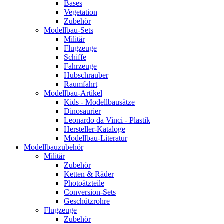
Bases
Vegetation
Zubehör
Modellbau-Sets
Militär
Flugzeuge
Schiffe
Fahrzeuge
Hubschrauber
Raumfahrt
Modellbau-Artikel
Kids - Modellbausätze
Dinosaurier
Leonardo da Vinci - Plastik
Hersteller-Kataloge
Modellbau-Literatur
Modellbauzubehör
Militär
Zubehör
Ketten & Räder
Photoätzteile
Conversion-Sets
Geschützrohre
Flugzeuge
Zubehör