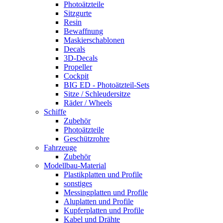
Photoätzteile
Sitzgurte
Resin
Bewaffnung
Maskierschablonen
Decals
3D-Decals
Propeller
Cockpit
BIG ED - Photoätzteil-Sets
Sitze / Schleudersitze
Räder / Wheels
Schiffe
Zubehör
Photoätzteile
Geschützrohre
Fahrzeuge
Zubehör
Modellbau-Material
Plastikplatten und Profile
sonstiges
Messingplatten und Profile
Aluplatten und Profile
Kupferplatten und Profile
Kabel und Drähte