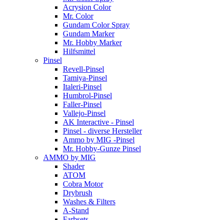
Acrysion Color
Mr. Color
Gundam Color Spray
Gundam Marker
Mr. Hobby Marker
Hilfsmittel
Pinsel
Revell-Pinsel
Tamiya-Pinsel
Italeri-Pinsel
Humbrol-Pinsel
Faller-Pinsel
Vallejo-Pinsel
AK Interactive - Pinsel
Pinsel - diverse Hersteller
Ammo by MIG -Pinsel
Mr. Hobby-Gunze Pinsel
AMMO by MIG
Shader
ATOM
Cobra Motor
Drybrush
Washes & Filters
A-Stand
Farbsets