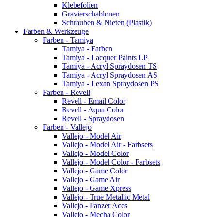
Klebefolien
Gravierschablonen
Schrauben & Nieten (Plastik)
Farben & Werkzeuge
Farben - Tamiya
Tamiya - Farben
Tamiya - Lacquer Paints LP
Tamiya - Acryl Spraydosen TS
Tamiya - Acryl Spraydosen AS
Tamiya - Lexan Spraydosen PS
Farben - Revell
Revell - Email Color
Revell - Aqua Color
Revell - Spraydosen
Farben - Vallejo
Vallejo - Model Air
Vallejo - Model Air - Farbsets
Vallejo - Model Color
Vallejo - Model Color - Farbsets
Vallejo - Game Color
Vallejo - Game Air
Vallejo - Game Xpress
Vallejo - True Metallic Metal
Vallejo - Panzer Aces
Vallejo - Mecha Color