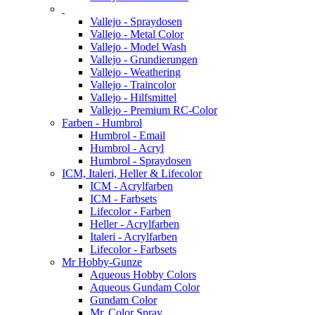
Vallejo - Spraydosen
Vallejo - Metal Color
Vallejo - Model Wash
Vallejo - Grundierungen
Vallejo - Weathering
Vallejo - Traincolor
Vallejo - Hilfsmittel
Vallejo - Premium RC-Color
Farben - Humbrol
Humbrol - Email
Humbrol - Acryl
Humbrol - Spraydosen
ICM, Italeri, Heller & Lifecolor
ICM - Acrylfarben
ICM - Farbsets
Lifecolor - Farben
Heller - Acrylfarben
Italeri - Acrylfarben
Lifecolor - Farbsets
Mr Hobby-Gunze
Aqueous Hobby Colors
Aqueous Gundam Color
Gundam Color
Mr. Color Spray