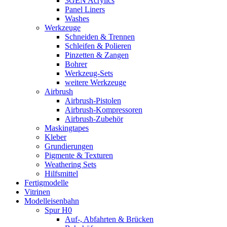
3GEN Acrylics
Panel Liners
Washes
Werkzeuge
Schneiden & Trennen
Schleifen & Polieren
Pinzetten & Zangen
Bohrer
Werkzeug-Sets
weitere Werkzeuge
Airbrush
Airbrush-Pistolen
Airbrush-Kompressoren
Airbrush-Zubehör
Maskingtapes
Kleber
Grundierungen
Pigmente & Texturen
Weathering Sets
Hilfsmittel
Fertigmodelle
Vitrinen
Modelleisenbahn
Spur H0
Auf-, Abfahrten & Brücken