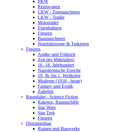
PKW
Rennwagen
LKW - Zugmaschinen
LKW - Trailer
Motorräder
Eisenbahnen
Figuren
Baumaschinen
Nutzfahrzeuge & Traktoren
Figuren
Antike und Frühzeit
Zeit des Mittelalters
16.-18. Jahrhundert
Napoleonische Epoche
19. Jh. bis 1. Weltkrieg
Moderne (1918 - heute)
Fantasy und Erotik
Zubehör
Raumfahrt - Science Fiction
Raketen, Raumschiffe
Star Wars
Star Trek
Figuren
Dioramenbau
Ruinen und Bauwerke