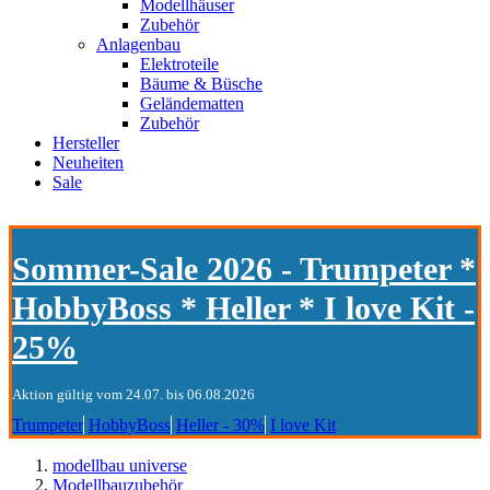
Modellhäuser
Zubehör
Anlagenbau
Elektroteile
Bäume & Büsche
Geländematten
Zubehör
Hersteller
Neuheiten
Sale
Sommer-Sale 2026 - Trumpeter *
HobbyBoss * Heller * I love Kit -
25%
Aktion gültig vom 24.07. bis 06.08.2026
Trumpeter
HobbyBoss
Heller - 30%
I love Kit
modellbau universe
Modellbauzubehör