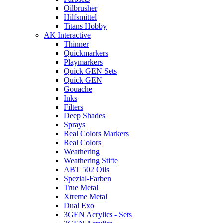
Oilbrusher
Hilfsmittel
Titans Hobby
AK Interactive
Thinner
Quickmarkers
Playmarkers
Quick GEN Sets
Quick GEN
Gouache
Inks
Filters
Deep Shades
Sprays
Real Colors Markers
Real Colors
Weathering
Weathering Stifte
ABT 502 Oils
Spezial-Farben
True Metal
Xtreme Metal
Dual Exo
3GEN Acrylics - Sets