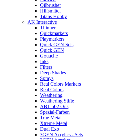
Oilbrusher
Hilfsmittel
Titans Hobby
AK Interactive
Thinner
Quickmarkers
Playmarkers
Quick GEN Sets
Quick GEN
Gouache
Inks
Filters
Deep Shades
Sprays
Real Colors Markers
Real Colors
Weathering
Weathering Stifte
ABT 502 Oils
Spezial-Farben
True Metal
Xtreme Metal
Dual Exo
3GEN Acrylics - Sets