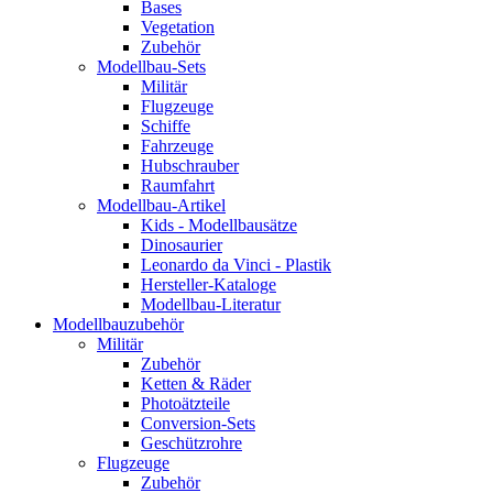
Bases
Vegetation
Zubehör
Modellbau-Sets
Militär
Flugzeuge
Schiffe
Fahrzeuge
Hubschrauber
Raumfahrt
Modellbau-Artikel
Kids - Modellbausätze
Dinosaurier
Leonardo da Vinci - Plastik
Hersteller-Kataloge
Modellbau-Literatur
Modellbauzubehör
Militär
Zubehör
Ketten & Räder
Photoätzteile
Conversion-Sets
Geschützrohre
Flugzeuge
Zubehör