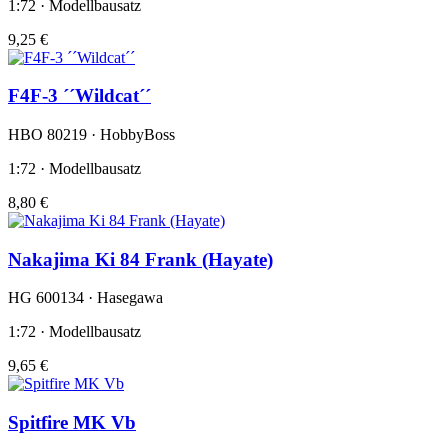
1:72 · Modellbausatz
9,25 €
F4F-3 ´´Wildcat´´
HBO 80219 · HobbyBoss
1:72 · Modellbausatz
8,80 €
Nakajima Ki 84 Frank (Hayate)
HG 600134 · Hasegawa
1:72 · Modellbausatz
9,65 €
Spitfire MK Vb