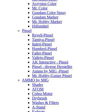
Acrysion Color
Mr. Color
Gundam Color Spray
Gundam Marker
Mr. Hobby Marker
Hilfsmittel
Pinsel
Revell-Pinsel
Tamiya-Pinsel
Italeri-Pinsel
Humbrol-Pinsel
Faller-Pinsel
Vallejo-Pinsel
AK Interactive - Pinsel
Pinsel - diverse Hersteller
Ammo by MIG -Pinsel
Mr. Hobby-Gunze Pinsel
AMMO by MIG
Shader
ATOM
Cobra Motor
Drybrush
Washes & Filters
A-Stand
Farbsets