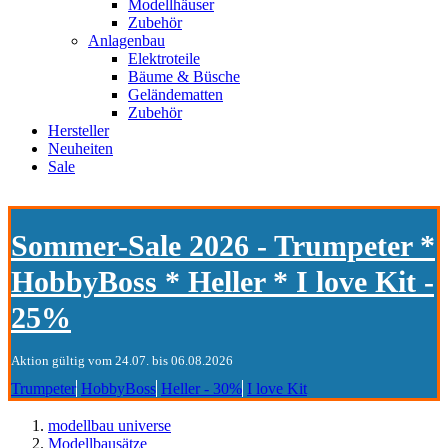
Modellhäuser
Zubehör
Anlagenbau
Elektroteile
Bäume & Büsche
Geländematten
Zubehör
Hersteller
Neuheiten
Sale
Sommer-Sale 2026 - Trumpeter *
HobbyBoss * Heller * I love Kit -
25%
Aktion gültig vom 24.07. bis 06.08.2026
Trumpeter
HobbyBoss
Heller - 30%
I love Kit
modellbau universe
Modellbausätze