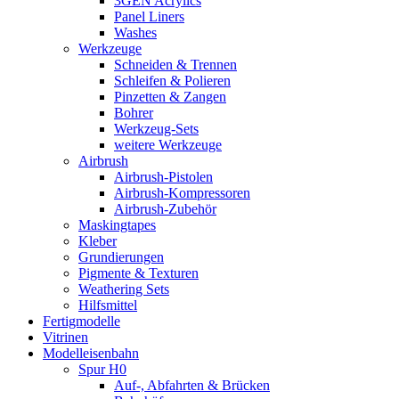
3GEN Acrylics
Panel Liners
Washes
Werkzeuge
Schneiden & Trennen
Schleifen & Polieren
Pinzetten & Zangen
Bohrer
Werkzeug-Sets
weitere Werkzeuge
Airbrush
Airbrush-Pistolen
Airbrush-Kompressoren
Airbrush-Zubehör
Maskingtapes
Kleber
Grundierungen
Pigmente & Texturen
Weathering Sets
Hilfsmittel
Fertigmodelle
Vitrinen
Modelleisenbahn
Spur H0
Auf-, Abfahrten & Brücken