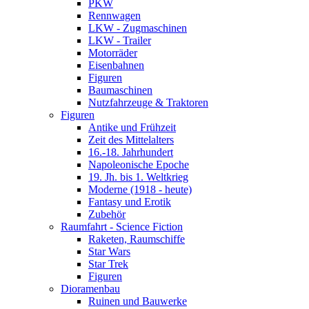
PKW
Rennwagen
LKW - Zugmaschinen
LKW - Trailer
Motorräder
Eisenbahnen
Figuren
Baumaschinen
Nutzfahrzeuge & Traktoren
Figuren
Antike und Frühzeit
Zeit des Mittelalters
16.-18. Jahrhundert
Napoleonische Epoche
19. Jh. bis 1. Weltkrieg
Moderne (1918 - heute)
Fantasy und Erotik
Zubehör
Raumfahrt - Science Fiction
Raketen, Raumschiffe
Star Wars
Star Trek
Figuren
Dioramenbau
Ruinen und Bauwerke