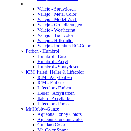
Vallejo - Spraydosen
Vallejo - Metal Color
Vallejo - Model Wash
Vallejo - Grundierungen
Vallejo - Weathering
Vallejo - Traincolor
Vallejo - Hilfsmittel
Vallejo - Premium RC-Color
Farben - Humbrol
Humbrol - Email
Humbrol - Acryl
Humbrol - Spraydosen
ICM, Italeri, Heller & Lifecolor
ICM - Acrylfarben
ICM - Farbsets
Lifecolor - Farben
Heller - Acrylfarben
Italeri - Acrylfarben
Lifecolor - Farbsets
Mr Hobby-Gunze
Aqueous Hobby Colors
Aqueous Gundam Color
Gundam Color
Mr. Color Spray