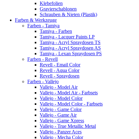
Klebefolien
Gravierschablonen
Schrauben & Nieten (Plastik)
Farben & Werkzeuge
Farben - Tamiya
Tamiya - Farben
Tamiya - Lacquer Paints LP
Tamiya - Acryl Spraydosen TS
Tamiya - Acryl Spraydosen AS
Tamiya - Lexan Spraydosen PS
Farben - Revell
Revell - Email Color
Revell - Aqua Color
Revell - Spraydosen
Farben - Vallejo
Vallejo - Model Air
Vallejo - Model Air - Farbsets
Vallejo - Model Color
Vallejo - Model Color - Farbsets
Vallejo - Game Color
Vallejo - Game Air
Vallejo - Game Xpress
Vallejo - True Metallic Metal
Vallejo - Panzer Aces
Vallejo - Mecha Color