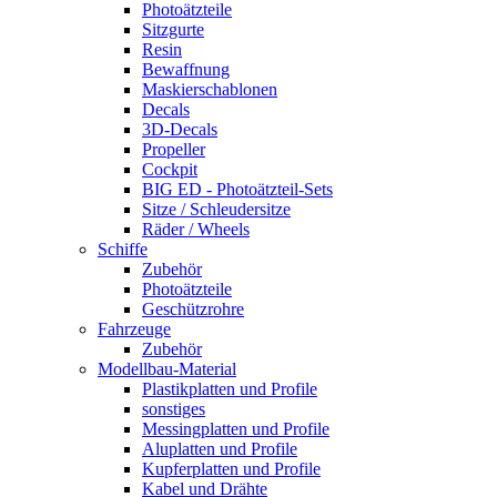
Photoätzteile
Sitzgurte
Resin
Bewaffnung
Maskierschablonen
Decals
3D-Decals
Propeller
Cockpit
BIG ED - Photoätzteil-Sets
Sitze / Schleudersitze
Räder / Wheels
Schiffe
Zubehör
Photoätzteile
Geschützrohre
Fahrzeuge
Zubehör
Modellbau-Material
Plastikplatten und Profile
sonstiges
Messingplatten und Profile
Aluplatten und Profile
Kupferplatten und Profile
Kabel und Drähte