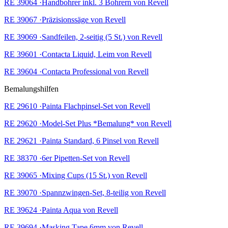
RE 39064 ·Handbohrer inkl. 3 Bohrern von Revell
RE 39067 ·Präzisionssäge von Revell
RE 39069 ·Sandfeilen, 2-seitig (5 St.) von Revell
RE 39601 ·Contacta Liquid, Leim von Revell
RE 39604 ·Contacta Professional von Revell
Bemalungshilfen
RE 29610 ·Painta Flachpinsel-Set von Revell
RE 29620 ·Model-Set Plus *Bemalung* von Revell
RE 29621 ·Painta Standard, 6 Pinsel von Revell
RE 38370 ·6er Pipetten-Set von Revell
RE 39065 ·Mixing Cups (15 St.) von Revell
RE 39070 ·Spannzwingen-Set, 8-teilig von Revell
RE 39624 ·Painta Aqua von Revell
RE 39694 ·Masking Tape 6mm von Revell